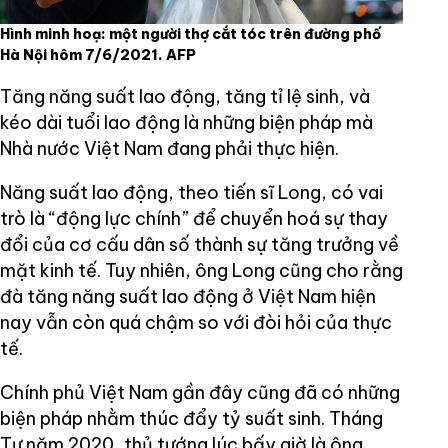
Hình minh hoạ: một người thợ cắt tóc trên đường phố
Hà Nội hôm 7/6/2021. AFP
Tăng năng suất lao động, tăng tỉ lệ sinh, và
kéo dài tuổi lao động là những biện pháp mà
Nhà nước Việt Nam đang phải thực hiện.
Năng suất lao động, theo tiến sĩ Long, có vai
trò là “động lực chính” để chuyển hoá sự thay
đổi của cơ cấu dân số thành sự tăng trưởng về
mặt kinh tế. Tuy nhiên, ông Long cũng cho rằng
đà tăng năng suất lao động ở Việt Nam hiện
nay vẫn còn quá chậm so với đòi hỏi của thực
tế.
Chính phủ Việt Nam gần đây cũng đã có những
biện pháp nhằm thúc đẩy tỷ suất sinh. Tháng
Tư năm 2020, thủ tướng lúc bấy giờ là ông