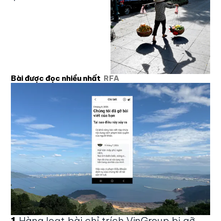
Bài được đọc nhiều nhất
RFA
1
.
Hàng loạt bài chỉ trích VinGroup bị gỡ