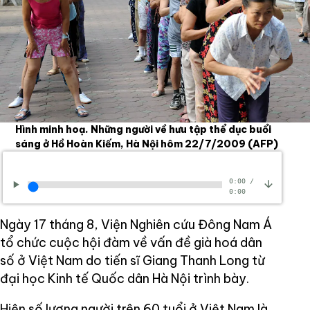
Hình minh hoạ. Những người về hưu tập thể dục buổi
sáng ở Hồ Hoàn Kiếm, Hà Nội hôm 22/7/2009
(AFP)
0:00
/
0:00
Ngày 17 tháng 8, Viện Nghiên cứu Đông Nam Á
tổ chức cuộc hội đàm về vấn đề già hoá dân
số ở Việt Nam do tiến sĩ Giang Thanh Long từ
đại học Kinh tế Quốc dân Hà Nội trình bày.
Hiện số lượng người trên 60 tuổi ở Việt Nam là