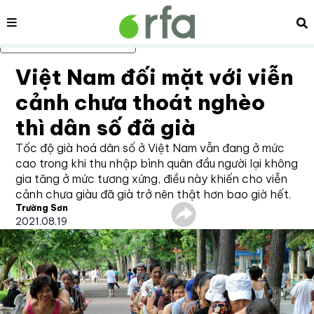
Nội dung
Tì
Bỏ qua nội dung chính
Việt Nam đối mặt với viễn
cảnh chưa thoát nghèo
thì dân số đã già
Tốc độ già hoá dân số ở Việt Nam vẫn đang ở mức
cao trong khi thu nhập bình quân đầu người lại không
gia tăng ở mức tương xứng, điều này khiến cho viễn
cảnh chưa giàu đã già trở nên thật hơn bao giờ hết.
Trường Sơn
2021.08.19