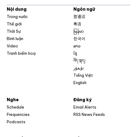
Nội dung
Ngôn ngữ
Trong nước
普通话
Thế giới
粤语
Thời Sự
မြန်မာ
Bình luận
한국어
Video
ລາວ
Tranh biếm hoạ
ខ្មែ
བོད་སྐད།
ئۇيغۇر
Tiếng Việt
English
Nghe
Đăng ký
Schedule
Email Alerts
Opens in new w
Frequencies
RSS News Feeds
Podcasts