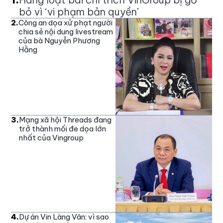
bỏ vì ‘vi phạm bản quyền’
2
.
Công an dọa xử phạt người
chia sẻ nội dung livestream
của bà Nguyễn Phương
Hằng
3
.
Mạng xã hội Threads đang
trở thành mối đe dọa lớn
nhất của Vingroup
4
.
Dự án Vin Làng Vân: vì sao