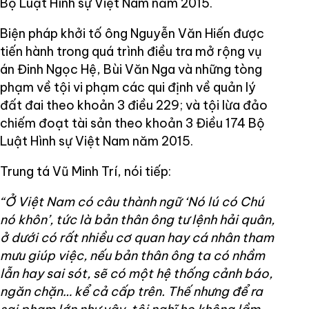
Bộ Luật Hình sự Việt Nam năm 2015.
Biện pháp khởi tố ông Nguyễn Văn Hiến được
tiến hành trong quá trình điều tra mở rộng vụ
án Đinh Ngọc Hệ, Bùi Văn Nga và những tòng
phạm về tội vi phạm các qui định về quản lý
đất đai theo khoản 3 điều 229; và tội lừa đảo
chiếm đoạt tài sản theo khoản 3 Điều 174 Bộ
Luật Hình sự Việt Nam năm 2015.
Trung tá Vũ Minh Trí, nói tiếp:
“Ở Việt Nam có câu thành ngữ ‘Nó lú có Chú
nó khôn’, tức là bản thân ông tư lệnh hải quân,
ở dưới có rất nhiều cơ quan hay cá nhân tham
mưu giúp việc, nếu bản thân ông ta có nhầm
lẫn hay sai sót, sẽ có một hệ thống cảnh báo,
ngăn chặn… kể cả cấp trên. Thế nhưng để ra