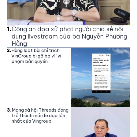
1
.
Công an dọa xử phạt người chia sẻ nội
dung livestream của bà Nguyễn Phương
Hằng
2
.
Hàng loạt bài chỉ trích
VinGroup bị gỡ bỏ vì ‘vi
phạm bản quyền’
3
.
Mạng xã hội Threads đang
trở thành mối đe dọa lớn
nhất của Vingroup