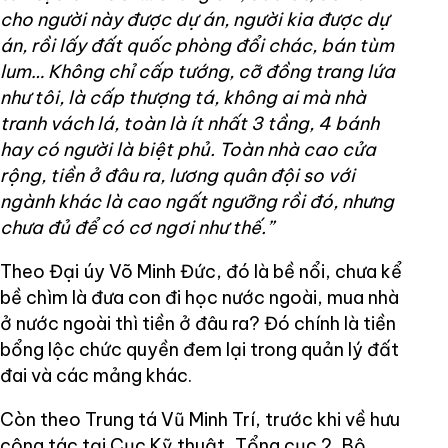
cho người này được dự án, người kia được dự
án, rồi lấy đất quốc phòng đổi chác, bán tùm
lum… Không chỉ cấp tướng, cỡ đồng trang lứa
như tôi, là cấp thượng tá, không ai mà nhà
tranh vách lá, toàn là ít nhất 3 tầng, 4 bánh
hay có người là biệt phủ. Toàn nhà cao cửa
rộng, tiền ở đâu ra, lương quân đội so với
ngành khác là cao ngất ngưỡng rồi đó, nhưng
chưa đủ để có cơ ngơi như thế.”
Theo Đại úy Võ Minh Đức, đó là bề nổi, chưa kể
bề chìm là đưa con đi học nước ngoài, mua nhà
ở nước ngoài thì tiền ở đâu ra? Đó chính là tiền
bổng lộc chức quyền đem lại trong quản lý đất
đai và các mảng khác.
Còn theo Trung tá Vũ Minh Trí, trước khi về hưu
công tác tại Cục Kỹ thuật, Tổng cục 2, Bộ