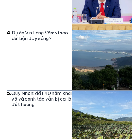
4
.
Dự án Vin Làng Vân: vì sao
dư luận dậy sóng?
5
.
Quy Nhơn: đất 40 năm khai
vỡ và canh tác vẫn bị coi là
đất hoang