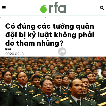
Nội dung
Tì
Bỏ qua nội dung chính
Có đúng các tướng quân
đội bị kỷ luật không phải
do tham nhũng?
RFA
2020.02.13