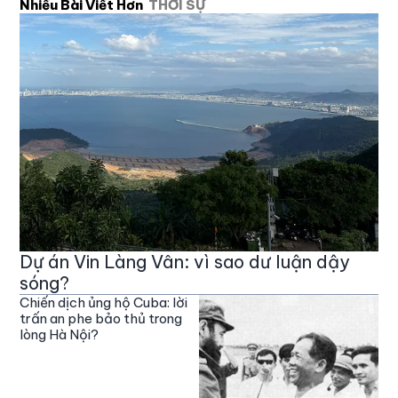
Nhiều Bài Viết Hơn
THỜI SỰ
Dự án Vin Làng Vân: vì sao dư luận dậy
sóng?
Chiến dịch ủng hộ Cuba: lời
trấn an phe bảo thủ trong
lòng Hà Nội?