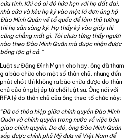
cứu tinh. Khi có ai đó hứa hẹn với họ đất đai,
nhà cửa và kêu họ ký vào một lá đơn ủng hộ
Đào Minh Quân về tổ quốc để làm thủ tướng
thì họ sẵn sàng ký. Họ thấy ký vào giấy thì
cũng chẳng mất gì. Tôi chưa từng thấy người
nào theo Đào Minh Quân mà được nhận được
bổng lộc gì cả.”
Luật sư Đặng Đình Mạnh cho hay, ông đã tham
gia bào chữa cho một số thân chủ, nhưng đến
phút chót thì không ra bào chữa được do thân
chủ của ông bị ép từ chối luật sư. Ông nói với
RFA lý do thân chủ của ông theo tổ chức này:
“Đã có thỏa hiệp giữa chính quyền Đào Minh
Quân và chính quyền trong nước về việc bàn
giao chính quyền. Do đó, ông Đào Minh Quân
sắp được chính phủ Mỹ đưa về Việt Nam để