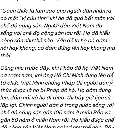
“Cách thức là làm sao cho người dân nhận ra
có một “vị cứu tinh” khi họ đã quá bất mãn với
chế độ cộng sản. Người dân Việt Nam đã
sống với chế độ cộng sản lâu rồi. Họ đã hiểu
cộng sản như thế nào. Vấn đề là họ có dám
nói hay không, có dám đứng lên hay không mà
thôi.
Cũng như trước đây, khi Pháp đô hộ Việt Nam
cả trăm năm, khi ông Hồ Chí Minh đứng lên để
tổ chức Việt Minh chống Pháp thì người dân ý
thức được là họ bị Pháp đô hộ. Họ dám đứng
lên, dám nói và họ đi theo, thì bây giờ lịch sử
lập lại. Chính người dân ở trong nước sống với
chế độ cộng sản gần 100 năm ở miền Bắc và
gần 50 năm ở miền Nam rồi. Họ hiểu được chế
độ cộng sản Việt Nam cai trị như thế nào. Bây