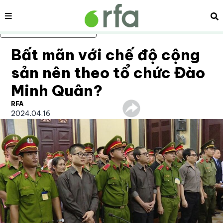
Nội dung
Tì
Bỏ qua nội dung chính
Bất mãn với chế độ cộng
sản nên theo tổ chức Đào
Minh Quân?
RFA
2024.04.16