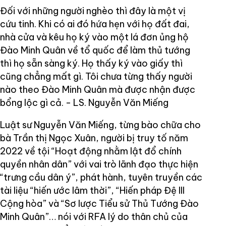
Đối với những người nghèo thì đây là một vị
cứu tinh. Khi có ai đó hứa hẹn với họ đất đai,
nhà cửa và kêu họ ký vào một lá đơn ủng hộ
Đào Minh Quân về tổ quốc để làm thủ tướng
thì họ sẵn sàng ký. Họ thấy ký vào giấy thì
cũng chẳng mất gì. Tôi chưa từng thấy người
nào theo Đào Minh Quân mà được nhận được
bổng lộc gì cả. - LS. Nguyễn Văn Miếng
Luật sư Nguyễn Văn Miếng, từng bào chữa cho
bà Trần thị Ngọc Xuân, người bị truy tố năm
2022 về tội “Hoạt động nhằm lật đổ chính
quyền nhân dân” với vai trò lãnh đạo thực hiện
“trưng cầu dân ý”, phát hành, tuyên truyền các
tài liệu “hiến ước lâm thời”, “Hiến pháp Đệ III
Cộng hòa” và “Sơ lược Tiểu sử Thủ Tướng Đào
Minh Quân”… nói với RFA lý do thân chủ của