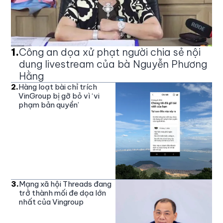
1
.
Công an dọa xử phạt người chia sẻ nội
dung livestream của bà Nguyễn Phương
Hằng
2
.
Hàng loạt bài chỉ trích
VinGroup bị gỡ bỏ vì ‘vi
phạm bản quyền’
3
.
Mạng xã hội Threads đang
trở thành mối đe dọa lớn
nhất của Vingroup