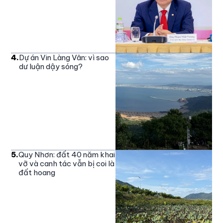
4
.
Dự án Vin Làng Vân: vì sao
dư luận dậy sóng?
5
.
Quy Nhơn: đất 40 năm khai
vỡ và canh tác vẫn bị coi là
đất hoang