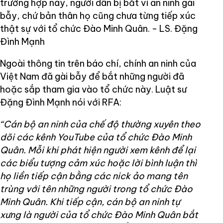
trường hợp này, người dân bị bắt vì an ninh gài
bẫy, chứ bản thân họ cũng chưa từng tiếp xúc
thật sự với tổ chức Đào Minh Quân. - LS. Đặng
Đình Mạnh
Ngoài thông tin trên báo chí, chính an ninh của
Việt Nam đã gài bẫy để bắt những người đã
hoặc sắp tham gia vào tổ chức này. Luật sư
Đặng Đình Mạnh nói với RFA:
“Cán bộ an ninh của chế độ thường xuyên theo
dõi các kênh YouTube của tổ chức Đào Minh
Quân. Mỗi khi phát hiện người xem kênh để lại
các biểu tượng cảm xúc hoặc lời bình luận thì
họ liền tiếp cận bằng các nick ảo mang tên
trùng với tên những người trong tổ chức Đào
Minh Quân. Khi tiếp cận, cán bộ an ninh tự
xưng là người của tổ chức Đào Minh Quân bắt