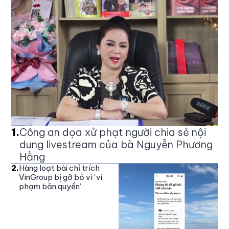
1
.
Công an dọa xử phạt người chia sẻ nội
dung livestream của bà Nguyễn Phương
Hằng
2
.
Hàng loạt bài chỉ trích
VinGroup bị gỡ bỏ vì ‘vi
phạm bản quyền’