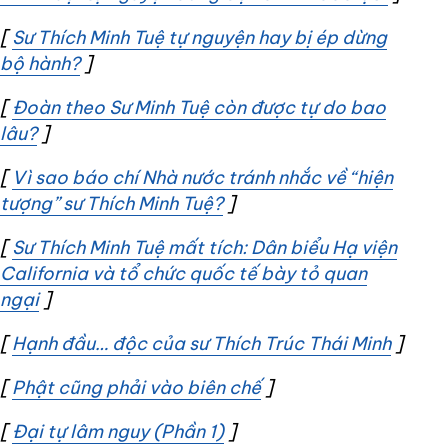
[
Sư Thích Minh Tuệ tự nguyện hay bị ép dừng
bộ hành?
Opens in new window
]
[
Đoàn theo Sư Minh Tuệ còn được tự do bao
lâu?
Opens in new window
]
[
Vì sao báo chí Nhà nước tránh nhắc về “hiện
tượng” sư Thích Minh Tuệ?
Opens in new window
]
[
Sư Thích Minh Tuệ mất tích: Dân biểu Hạ viện
California và tổ chức quốc tế bày tỏ quan
ngại
Opens in new window
]
[
Hạnh đầu… độc của sư Thích Trúc Thái Minh
Opens
]
[
Phật cũng phải vào biên chế
Opens in new windo
]
[
Đại tự lâm nguy (Phần 1)
Opens in new window
]