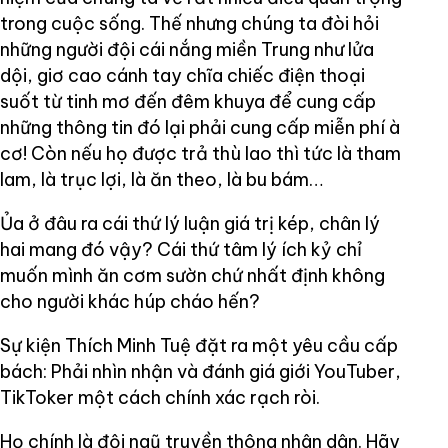
trong cuộc sống. Thế nhưng chúng ta đòi hỏi
những người đội cái nắng miền Trung như lửa
dội, giơ cao cánh tay chĩa chiếc điện thoại
suốt từ tinh mơ đến đêm khuya để cung cấp
những thông tin đó lại phải cung cấp miễn phí à
cơ! Còn nếu họ được trả thù lao thì tức là tham
lam, là trục lợi, là ăn theo, là bu bám…
Ủa ở đâu ra cái thứ lý luận giá trị kép, chân lý
hai mang đó vậy? Cái thứ tâm lý ích kỷ chỉ
muốn mình ăn cơm sườn chứ nhất định không
cho người khác húp cháo hến?
Sự kiện Thích Minh Tuệ đặt ra một yêu cầu cấp
bách: Phải nhìn nhận và đánh giá giới YouTuber,
TikToker một cách chính xác rạch ròi.
Họ chính là đội ngũ truyền thông nhân dân. Hãy