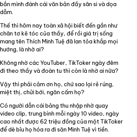
bắn mình đánh cái văn bản đầy sân si và dọa
dẫm.
Thế thì hôm nay toàn xã hội biết đến gần như
chân tơ kẽ tóc của thầy, để rồi giá trị sống
mang tên Thích Minh Tuệ đã lan tỏa khắp mọi
hướng, là nhờ ai?
Không nhờ các YouTuber, TikToker ngày đêm
đi theo thầy và đoàn tu thì còn là nhờ ai nữa?
Vậy thì phải cảm ơn họ, chứ sao lại rẻ rúng,
miệt thị, chửi bới, ngăn cấm họ?
Có người dẫn cái bảng thu nhập nhờ quay
video clip, trung bình mỗi ngày 10 video, ngày
cao nhất được 62 triệu đồng của một TikToker
để dè bỉu họ hóa ra đi săn Minh Tuệ vì tiền.