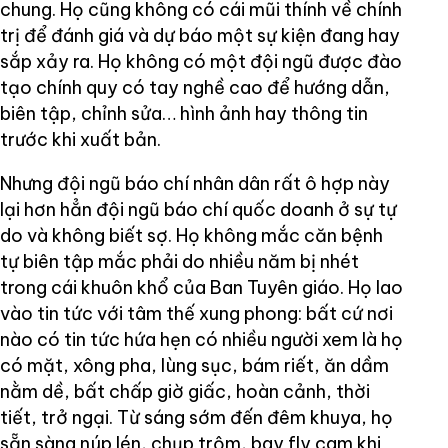
chung. Họ cũng không có cái mũi thính về chính
trị để đánh giá và dự báo một sự kiện đang hay
sắp xảy ra. Họ không có một đội ngũ được đào
tạo chính quy có tay nghề cao để hướng dẫn,
biên tập, chỉnh sửa… hình ảnh hay thông tin
trước khi xuất bản.
Nhưng đội ngũ báo chí nhân dân rất ô hợp này
lại hơn hẳn đội ngũ báo chí quốc doanh ở sự tự
do và không biết sợ. Họ không mắc căn bệnh
tự biên tập mắc phải do nhiều năm bị nhét
trong cái khuôn khổ của Ban Tuyên giáo. Họ lao
vào tin tức với tâm thế xung phong: bất cứ nơi
nào có tin tức hứa hẹn có nhiều người xem là họ
có mặt, xông pha, lùng sục, bám riết, ăn dầm
nằm dề, bất chấp giờ giấc, hoàn cảnh, thời
tiết, trở ngại. Từ sáng sớm đến đêm khuya, họ
sẵn sàng núp lén, chụp trộm, bay fly cam khi