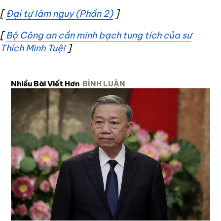
[
Đại tự lâm nguy (Phần 2)
Opens in new window
]
[
Bộ Công an cần minh bạch tung tích của sư
Thích Minh Tuệ!
Opens in new window
]
Nhiều Bài Viết Hơn
BÌNH LUẬN