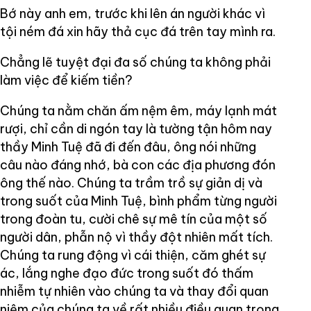
Bớ này anh em, trước khi lên án người khác vì
tội ném đá xin hãy thả cục đá trên tay mình ra.
Chẳng lẽ tuyệt đại đa số chúng ta không phải
làm việc để kiếm tiền?
Chúng ta nằm chăn ấm nệm êm, máy lạnh mát
rượi, chỉ cần di ngón tay là tường tận hôm nay
thầy Minh Tuệ đã đi đến đâu, ông nói những
câu nào đáng nhớ, bà con các địa phương đón
ông thế nào. Chúng ta trầm trồ sự giản dị và
trong suốt của Minh Tuệ, bình phẩm từng người
trong đoàn tu, cười chê sự mê tín của một số
người dân, phẫn nộ vì thầy đột nhiên mất tích.
Chúng ta rung động vì cái thiện, căm ghét sự
ác, lắng nghe đạo đức trong suốt đó thấm
nhiễm tự nhiên vào chúng ta và thay đổi quan
niệm của chúng ta về rất nhiều điều quan trọng