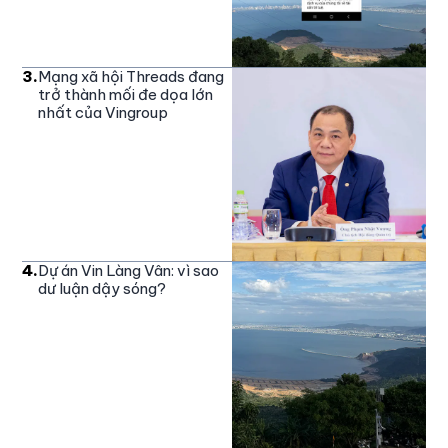
3
.
Mạng xã hội Threads đang
trở thành mối đe dọa lớn
nhất của Vingroup
4
.
Dự án Vin Làng Vân: vì sao
dư luận dậy sóng?