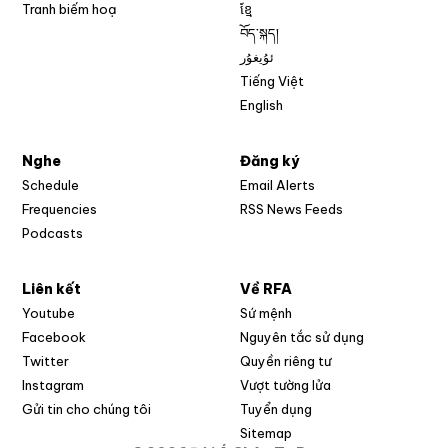
Tranh biếm hoạ
ខ្មែ
བོད་སྐད།
ئۇيغۇر
Tiếng Việt
English
Nghe
Đăng ký
Schedule
Email Alerts
Opens in new w
Frequencies
RSS News Feeds
Podcasts
Liên kết
Về RFA
Opens in new window
Youtube
Sứ mệnh
Opens in new window
Facebook
Nguyên tắc sử dụng
Opens in new window
Twitter
Quyền riêng tư
Opens in new window
Instagram
Vượt tường lửa
Opens in new window
Gửi tin cho chúng tôi
Tuyển dụng
Opens in new window
Sitemap