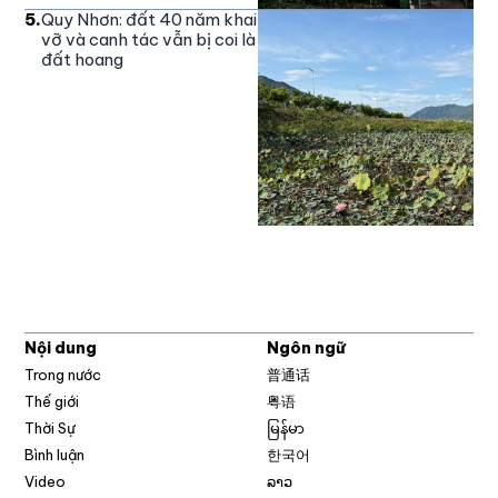
5
.
Quy Nhơn: đất 40 năm khai
vỡ và canh tác vẫn bị coi là
đất hoang
Nội dung
Ngôn ngữ
Trong nước
普通话
Thế giới
粤语
Thời Sự
မြန်မာ
Bình luận
한국어
Video
ລາວ