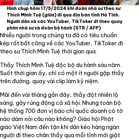
Hình chụp hôm 17/5/2024 khi đoàn nhà sư theo sư
Thích Minh Tuệ (giữa) đi qua địa bàn tỉnh Hà Tĩnh.
Người dân và các YouTuber, TikToker đi theo quay
phim nhà sư và đoàn bộ hành
(STR / AFP)
Nhiều người trong chúng ta đã có tiêu chuẩn
kép rất bất công về các YouTuber, TikToker đi
theo sư Thích Minh Tuệ thời gian qua.
Thầy Thích Minh Tuệ độc bộ du hành sáu năm.
Suốt thời gian ấy, chỉ có một ít người gặp thầy
trên đường, quay vài clip làm kỷ niệm.
Mãi đến vài tháng gần đây, thầy đột nhiên lộ
sáng, gây rúng động cả xã hội. Nhưng toàn bộ
hệ thống 700 đơn vị báo chí quốc doanh có tờ
nào dám nói câu nào không? Giáo hội Phật
giáo Việt Nam đến tận khi dân kéo hàng ngàn
người đi theo chân thầy qua mỗi tỉnh mới giật