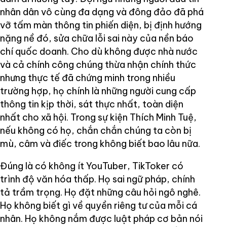
nhân dân vô cùng đa dạng và đông đảo đã phá
vỡ tấm màn thông tin phiến diện, bị định hướng
nặng nề đó, sửa chữa lỗi sai này của nền báo
chí quốc doanh. Cho dù không được nhà nước
và cả chính công chúng thừa nhận chính thức
nhưng thực tế đã chứng minh trong nhiều
trường hợp, họ chính là những người cung cấp
thông tin kịp thời, sát thực nhất, toàn diện
nhất cho xã hội. Trong sự kiện Thích Minh Tuệ,
nếu không có họ, chắn chắn chúng ta còn bị
mù, câm và điếc trong không biết bao lâu nữa.
Đúng là có không ít YouTuber, TikToker có
trình độ văn hóa thấp. Họ sai ngữ pháp, chính
tả trầm trọng. Họ đặt những câu hỏi ngô nghê.
Họ không biết gì về quyền riêng tư của mỗi cá
nhân. Họ không nắm được luật pháp cơ bản nói