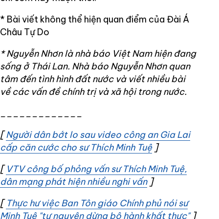
* Bài viết không thể hiện quan điểm của Đài Á
Châu Tự Do
* Nguyễn Nhơn là nhà báo Việt Nam hiện đang
sống ở Thái Lan. Nhà báo Nguyễn Nhơn quan
tâm đến tình hình đất nước và viết nhiều bài
về các vấn đề chính trị và xã hội trong nước.
_____________
[
Người dân bớt lo sau video công an Gia Lai
cấp căn cước cho sư Thích Minh Tuệ
Opens in new 
]
[
VTV công bố phỏng vấn sư Thích Minh Tuệ,
dân mạng phát hiện nhiều nghi vấn
Opens in new w
]
[
Thực hư việc Ban Tôn giáo Chính phủ nói sư
Minh Tuệ "tự nguyện dừng bộ hành khất thực"
Opens
]