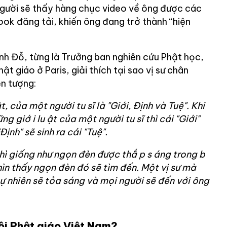
người sẽ thấy hàng chục video về ông được các
k đăng tải, khiến ông đang trở thành “hiện
nh Đỗ, từng là Trưởng ban nghiên cứu Phật học,
ật giáo ở Paris, giải thích tại sao vị sư chân
ện tượng:
, của một người tu sĩ là "Giới, Định và Tuệ". Khi
ững giớ
i lu
ật của một người tu sĩ thì cái "Giới"
Định" sẽ sinh ra cái "Tuệ".
thì giống như ngọn đèn được thắ
p s
áng trong b
ìn thấy ngọn đèn đó sẽ tìm đến. Một vị sư mà
tự nhiên sẽ tỏa sáng và mọi người sẽ đến với ông
hội Phật giáo Việt Nam?