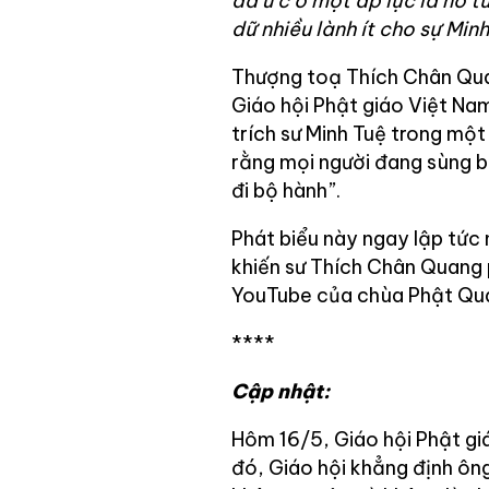
đầ
u c
ó một áp lực là nó t
dữ nhiều lành ít cho sự Minh
Thượng toạ Thích Chân Quan
Giáo hội Phật giáo Việt Nam
trích sư Minh Tuệ trong một
rằng mọi người đang sùng b
đi bộ hành”.
Phát biểu này ngay lập tức 
khiến sư Thích Chân Quang 
YouTube của chùa Phật Qu
****
Cập nhật:
Hôm 16/5, Giáo hội Phật gi
đó, Giáo hội khẳng định ông