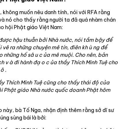
, không muốn nêu danh tính, nói với RFA rằng
 và nó cho thấy rằng người ta đã quá nhàm chán
áo hội Phật giáo Việt Nam:
được hậu thuẫn bởi Nhà nước, nói tầm bậy để
 vẽ ra những chuyện mê tín, điên kh
ù
ng để
o những hố sâ
u c
ủa mê muội. Cho nên, bản
ch v
à đi hành đạ
o c
ủa thầy Thích Minh Tuệ cho
õ
.
hầy Thích Minh Tuệ cũng cho thấy thái độ của
ội Phật giáo Nhà nước quốc
doanh Phật
hôm
 này, bà Tố Nga, nhận định thêm rằng sở dĩ sư
ng sùng bái là bởi: