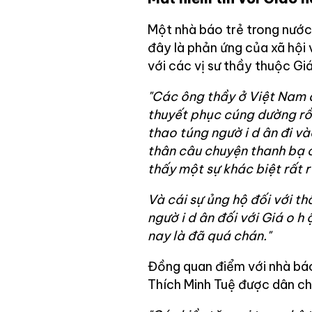
Một nhà báo trẻ trong nước
đây là phản ứng của xã hội
với các vị sư thầy thuộc Gi
"Các ông thầy ở Việt Nam 
thuyết phục cúng dường rồi
thao túng ngườ
i d
ân đi và
thân câu chuyện thanh bạ
thấy một sự khác biệt rất r
Và cái sự ủng hộ đối với t
ngườ
i d
ân đối với Giá
o h
nay là đã quá chán."
Đồng quan điểm với nhà báo
Thích Minh Tuệ được dân chú