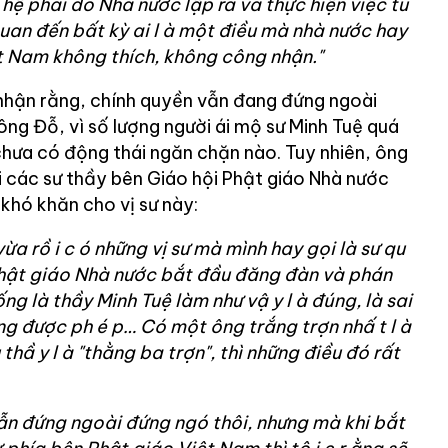
hệ phái do Nhà nước lập ra và thực hiện việc tu
quan đến bất kỳ
ai l
à một điều mà nhà nước hay
t Nam không thích, không công nhận."
nhận rằng, chính quyền vẫn đang đứng ngoài
 ông Đỗ, vì số lượng người ái mộ sư Minh Tuệ quá
hưa có động thái ngăn chặn nào. Tuy nhiên, ông
 các sư thầy bên Giáo hội Phật giáo Nhà nước
ẽ khó khăn cho vị sư này:
vừa rồ
i c
ó những vị sư mà mình hay gọi là sư
qu
hật giáo Nhà nước bắt đầu đăng đàn và phán
ống là thầy Minh Tuệ làm như vậ
y l
à đúng, là
sai
ông được ph
é
p… Có một ông trắng trợn nhấ
t l
à
 thầ
y l
à "thằng ba trợn", thì những điều đó rất
ẫn đứng ngoài đứng ngó thôi, nhưng mà khi bắt