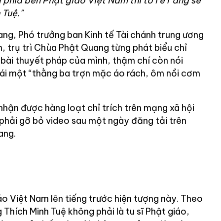
ừ phía bên Phật giáo Việt Nam thì tô
i e r
ằng sẽ
 Tuệ."
g, Phó trưởng ban Kinh tế Tài chánh trung ương
, trụ trì Chùa Phật Quang từng phát biểu chỉ
 bài thuyết pháp của mình, thậm chí còn nói
ái một “thằng ba trợn mặc áo rách, ôm nồi cơm
nhận được hàng loạt chỉ trích trên mạng xã hội
phải gỡ bỏ video sau một ngày đăng tải trên
ang.
áo Việt Nam lên tiếng trước hiện tượng này. Theo
 Thích Minh Tuệ không phải là tu sĩ Phật giáo,