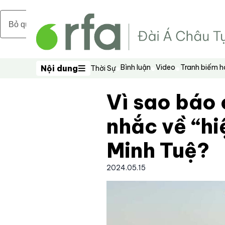
Bỏ qua nội dung chính
Bình luận
Video
Tranh biếm 
Nội dung
Thời Sự
Nội dung
Vì sao báo 
nhắc về “hi
Minh Tuệ?
2024.05.15