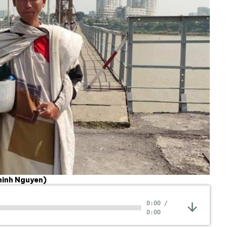
inh Nguyen)
0:00
/
0:00