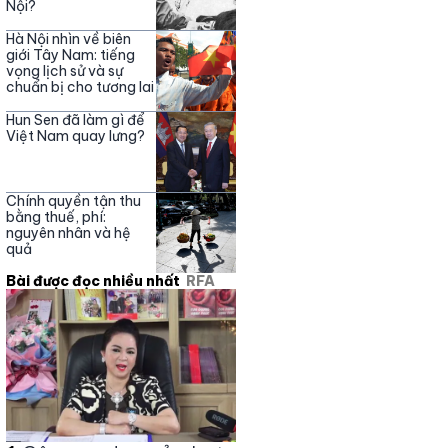
Nội?
Hà Nội nhìn về biên
giới Tây Nam: tiếng
vọng lịch sử và sự
chuẩn bị cho tương lai
Hun Sen đã làm gì để
Việt Nam quay lưng?
Chính quyền tận thu
bằng thuế, phí:
nguyên nhân và hệ
quả
Bài được đọc nhiều nhất
RFA