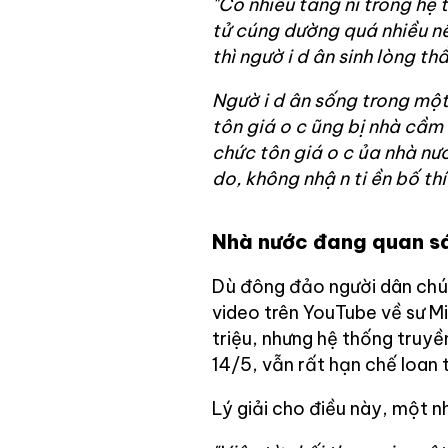
"Có nhiều tăng ni trong hệ
tử cúng dường quá nhiều nê
thì ngườ
i d
ân sinh lòng th
Ngườ
i d
ân sống trong một 
tôn giá
o c
ũng bị nhà cầm
chức tôn giá
o c
ủa nhà nướ
do, không nhậ
n ti
ền bố thí
Nhà nước đang quan s
Dù đông đảo người dân chú ý
video trên YouTube về sư M
triệu, nhưng hệ thống truy
14/5, vẫn rất hạn chế loan t
Lý giải cho điều này, một n