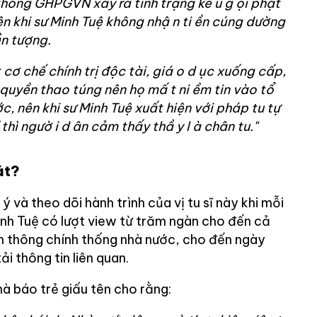
 thống GHPGVN xảy ra tình trạng kê
u g
ọi phật
n khi sư Minh Tuệ không nhậ
n ti
ền cúng dường
ần tượng.
cơ chế chính trị độc tài, giá
o d
ục xuống cấp,
 quyền thao túng nên họ mấ
t ni
ềm tin vào tổ
c, nên khi sư Minh Tuệ xuất hiện với pháp tu tự
 thì ngườ
i d
ân cảm thấy thầ
y l
à chân tu."
át?
 và theo dõi hành trình của vị tu sĩ này khi mỗi
inh Tuệ có lượt view từ trăm ngàn cho đến cả
ền thông chính thống nhà nước, cho đến ngày
ải thông tin liên quan.
hà báo trẻ giấu tên cho rằng: