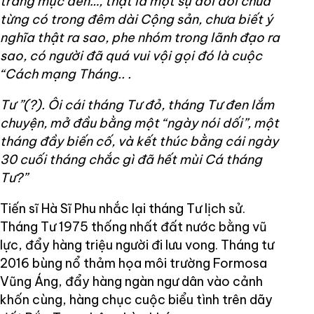
trắng mực đen…, thật là một sự đổi đời chưa
từng có trong đêm dài Cộng sản, chưa biết ý
nghĩa thật ra sao, phe nhóm trong lãnh đạo ra
sao, có người đã quá vui vội gọi đó là cuộc
“Cách mạng Tháng.. .
Tư ”(?). Ôi cái tháng Tư đỏ, tháng Tư đen lắm
chuyện, mở đầu bằng một “ngày nói dối”, một
tháng đầy biến cố, và kết thúc bằng cái ngày
30 cuối tháng chắc gì đã hết mùi Cá tháng
Tư?”
Tiến sĩ Hà Sĩ Phu nhắc lại tháng Tư lịch sử.
Tháng Tư 1975 thống nhất đất nước bằng vũ
lực, đẩy hàng triệu người đi lưu vong. Tháng tư
2016 bùng nổ thảm họa môi trường Formosa
Vũng Áng, đẩy hàng ngàn ngư dân vào cảnh
khốn cùng, hàng chục cuộc biểu tình trên dãy