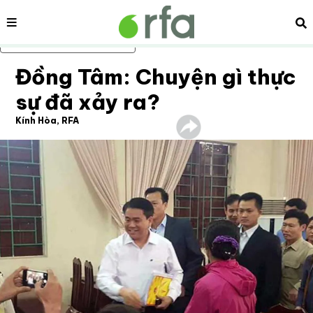
Nội dung
Tì
Bỏ qua nội dung chính
Đồng Tâm: Chuyện gì thực
sự đã xảy ra?
Kính Hòa, RFA