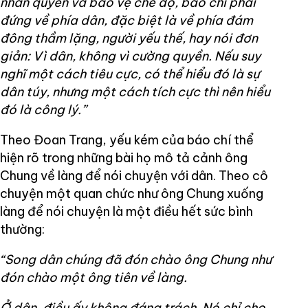
nhân quyền và bảo vệ chế độ, báo chí phải
đứng về phía dân, đặc biệt là về phía đám
đông thầm lặng, người yếu thế, hay nói đơn
giản: Vì dân, không vì cường quyền. Nếu suy
nghĩ một cách tiêu cực, có thể hiểu đó là sự
dân túy, nhưng một cách tích cực thì nên hiểu
đó là công lý.”
Theo Đoan Trang, yếu kém của báo chí thể
hiện rõ trong những bài họ mô tả cảnh ông
Chung về làng để nói chuyện với dân. Theo cô
chuyện một quan chức như ông Chung xuống
làng để nói chuyện là một điều hết sức bình
thường:
“Song dân chúng đã đón chào ông Chung như
đón chào một ông tiên về làng.
Ở dân, điều ấy không đáng trách. Nó chỉ cho