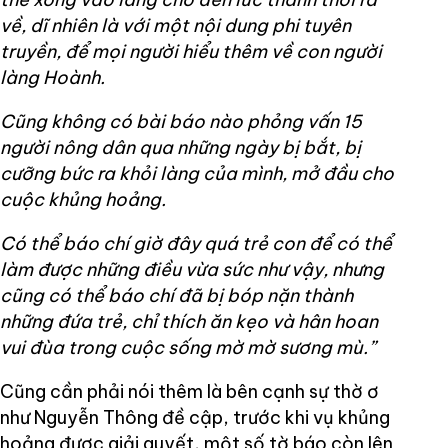
về, dĩ nhiên là với một nội dung phi tuyên
truyền, để mọi người hiểu thêm về con người
làng Hoành.
Cũng không có bài báo nào phỏng vấn 15
người nông dân qua những ngày bị bắt, bị
cưỡng bức ra khỏi làng của mình, mở đầu cho
cuộc khủng hoảng.
Có thể báo chí giờ đây quá trẻ con để có thể
làm được những điều vừa sức như vậy, nhưng
cũng có thể báo chí đã bị bóp nặn thành
những đứa trẻ, chỉ thích ăn kẹo và hân hoan
vui đùa trong cuộc sống mờ mờ sương mù.”
Cũng cần phải nói thêm là bên cạnh sự thờ ơ
như Nguyễn Thông đề cập, trước khi vụ khủng
hoảng được giải quyết, một số tờ báo còn lên