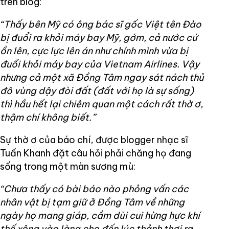
trên blog:
“Thấy bên Mỹ có ông bác sĩ gốc Việt tên Đào
bị đuổi ra khỏi máy bay Mỹ, gớm, cả nước cứ
ồn lên, cực lực lên án như chính mình vừa bị
đuổi khỏi máy bay của Vietnam Airlines. Vậy
nhưng cả một xã Đồng Tâm ngay sát nách thủ
đô vùng dậy đòi đất (đất với họ là sự sống)
thì hầu hết lại chiêm quan một cách rất thờ ơ,
thậm chí không biết.”
Sự thờ ơ của báo chí, được blogger nhạc sĩ
Tuấn Khanh đặt câu hỏi phải chăng họ đang
sống trong một màn sương mù:
“Chưa thấy có bài báo nào phỏng vấn các
nhân vật bị tạm giữ ở Đồng Tâm về những
ngày họ mang giáp, cầm dùi cui hừng hực khí
thế xông vào làng cho đến lúc thảnh thơi ra