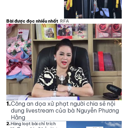
Bài được đọc nhiều nhất
RFA
1
.
Công an dọa xử phạt người chia sẻ nội
dung livestream của bà Nguyễn Phương
Hằng
2
.
Hàng loạt bài chỉ trích