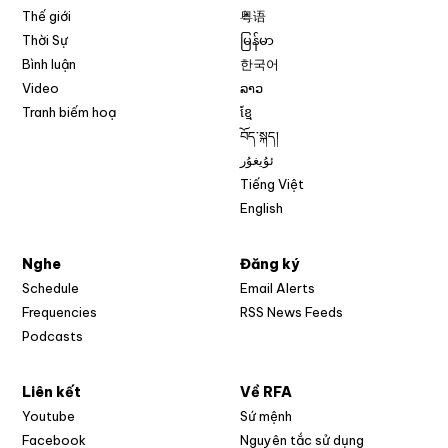
Thế giới
粤语
Thời Sự
မြန်မာ
Bình luận
한국어
Video
ລາວ
Tranh biếm hoạ
ខ្មែ
བོད་སྐད།
ئۇيغۇر
Tiếng Việt
English
Nghe
Đăng ký
Schedule
Email Alerts
Opens in new w
Frequencies
RSS News Feeds
Podcasts
Liên kết
Về RFA
Opens in new window
Youtube
Sứ mệnh
Opens in new window
Facebook
Nguyên tắc sử dụng