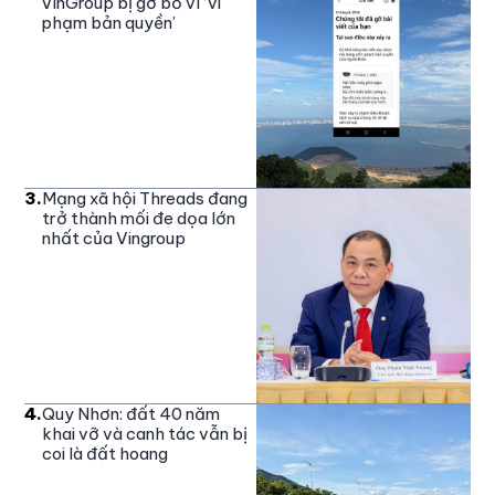
VinGroup bị gỡ bỏ vì ‘vi
phạm bản quyền’
3
.
Mạng xã hội Threads đang
trở thành mối đe dọa lớn
nhất của Vingroup
4
.
Quy Nhơn: đất 40 năm
khai vỡ và canh tác vẫn bị
coi là đất hoang