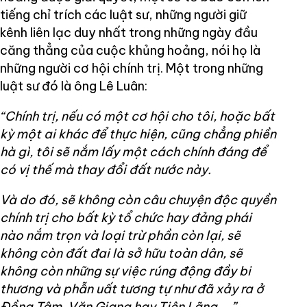
tiếng chỉ trích các luật sư, những người giữ
kênh liên lạc duy nhất trong những ngày đầu
căng thẳng của cuộc khủng hoảng, nói họ là
những người cơ hội chính trị. Một trong những
luật sư đó là ông Lê Luân:
“Chính trị, nếu có một cơ hội cho tôi, hoặc bất
kỳ một ai khác để thực hiện, cũng chẳng phiền
hà gì, tôi sẽ nắm lấy một cách chính đáng để
có vị thế mà thay đổi đất nước này.
Và do đó, sẽ không còn câu chuyện độc quyền
chính trị cho bất kỳ tổ chức hay đảng phái
nào nắm trọn và loại trừ phần còn lại, sẽ
không còn đất đai là sở hữu toàn dân, sẽ
không còn những sự việc rúng động đầy bi
thương và phẫn uất tương tự như đã xảy ra ở
Đồng Tâm, Văn Giang hay Tiên Lãng,...”