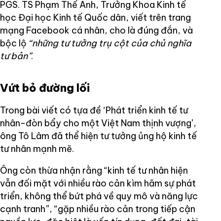
PGS. TS Phạm Thế Anh, Trưởng Khoa Kinh tế
học Đại học Kinh tế Quốc dân, viết trên trang
mạng Facebook cá nhân, cho là đúng đắn, và
bộc lộ
“những tư tưởng trụ cột của chủ nghĩa
tư bản”
.
Vứt bỏ đường lối
Trong bài viết có tựa đề ‘Phát triển kinh tế tư
nhân-đòn bẩy cho một Việt Nam thịnh vượng’,
ông Tô Lâm đã thể hiện tư tưởng ủng hộ kinh tế
tư nhân mạnh mẽ.
Ông còn thừa nhận rằng “kinh tế tư nhân hiện
vẫn đối mặt với nhiều rào cản kìm hãm sự phát
triển, không thể bứt phá về quy mô và năng lực
cạnh tranh”, “gặp nhiều rào cản trong tiếp cận