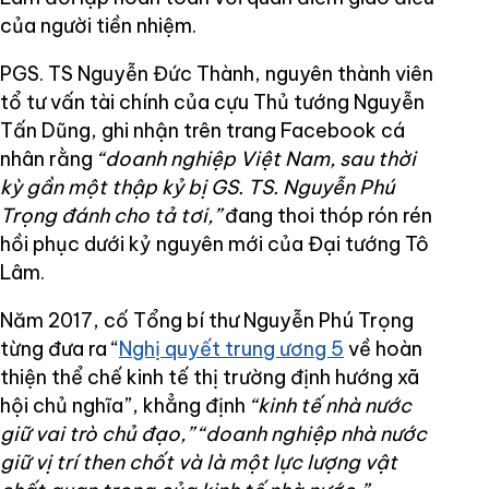
của người tiền nhiệm.
PGS. TS Nguyễn Đức Thành, nguyên thành viên
tổ tư vấn tài chính của cựu Thủ tướng Nguyễn
Tấn Dũng, ghi nhận trên trang Facebook cá
nhân rằng
“doanh nghiệp Việt Nam, sau thời
kỳ gần một thập kỷ bị GS. TS. Nguyễn Phú
Trọng đánh cho tả tơi,”
đang thoi thóp rón rén
hồi phục dưới kỷ nguyên mới của Đại tướng Tô
Lâm.
Năm 2017, cố Tổng bí thư Nguyễn Phú Trọng
từng đưa ra “
Nghị quyết trung ương 5
về hoàn
thiện thể chế kinh tế thị trường định hướng xã
hội chủ nghĩa”, khẳng định
“kinh tế nhà nước
giữ vai trò chủ đạo,” “doanh nghiệp nhà nước
giữ vị trí then chốt và là một lực lượng vật