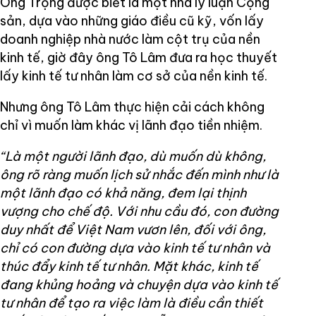
Ông Trọng được biết là một nhà lý luận Cộng
sản, dựa vào những giáo điều cũ kỹ, vốn lấy
doanh nghiệp nhà nước làm cột trụ của nền
kinh tế, giờ đây ông Tô Lâm đưa ra học thuyết
lấy kinh tế tư nhân làm cơ sở của nền kinh tế.
Nhưng ông Tô Lâm thực hiện cải cách không
chỉ vì muốn làm khác vị lãnh đạo tiền nhiệm.
“Là một người lãnh đạo, dù muốn dù không,
ông rõ ràng muốn lịch sử nhắc đến mình như là
một lãnh đạo có khả năng, đem lại thịnh
vượng cho chế độ. Với nhu cầu đó, con đường
duy nhất để Việt Nam vươn lên, đối với ông,
chỉ có con đường dựa vào kinh tế tư nhân và
thúc đẩy kinh tế tư nhân. Mặt khác, kinh tế
đang khủng hoảng và chuyện dựa vào kinh tế
tư nhân để tạo ra việc làm là điều cần thiết