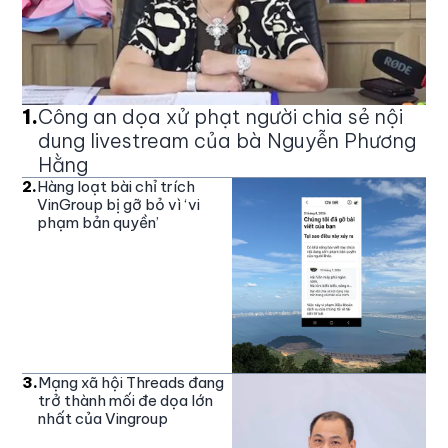
1
.
Công an dọa xử phạt người chia sẻ nội
dung livestream của bà Nguyễn Phương
Hằng
2
.
Hàng loạt bài chỉ trích
VinGroup bị gỡ bỏ vì ‘vi
phạm bản quyền’
3
.
Mạng xã hội Threads đang
trở thành mối đe dọa lớn
nhất của Vingroup