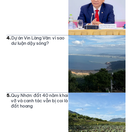
4
.
Dự án Vin Làng Vân: vì sao
dư luận dậy sóng?
5
.
Quy Nhơn: đất 40 năm khai
vỡ và canh tác vẫn bị coi là
đất hoang