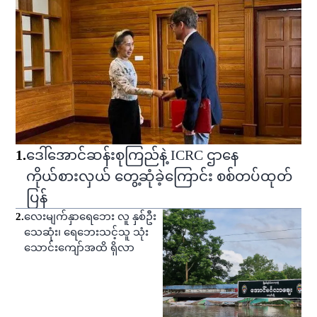
1
.
ဒေါ်အောင်ဆန်းစုကြည်နဲ့ ICRC ဌာနေ
ကိုယ်စားလှယ် တွေ့ဆုံခဲ့ကြောင်း စစ်တပ်ထုတ်
ပြန်
2
.
လေးမျက်နှာရေဘေး လူ နှစ်ဦး
သေဆုံး၊ ရေဘေးသင့်သူ သုံး
သောင်းကျော်အထိ ရှိလာ