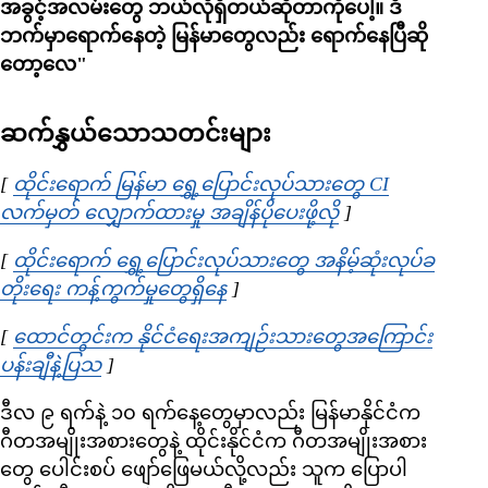
အခွင့်အလမ်းတွေ ဘယ်လိုရှိတယ်ဆိုတာကိုပေါ့။ ဒီ
ဘက်မှာရောက်နေတဲ့ မြန်မာတွေလည်း ရောက်နေပြီဆို
တော့လေ"
ဆက်နွှယ်သောသတင်းများ
[
ထိုင်းရောက် မြန်မာ ရွှေ့ပြောင်းလုပ်သားတွေ CI
လက်မှတ် လျှောက်ထားမှု အချိန်ပိုပေးဖို့လို
Opens in new win
]
[
ထိုင်းရောက် ရွှေ့ပြောင်းလုပ်သားတွေ အနိမ့်ဆုံးလုပ်ခ
တိုး‌ရေး ကန့်ကွက်မှုတွေရှိနေ
Opens in new window
]
[
ထောင်တွင်းက နိုင်ငံရေးအကျဉ်းသားတွေအကြောင်း
ပန်းချီနဲ့ပြသ
Opens in new window
]
ဒီလ ၉ ရက်နဲ့ ၁၀ ရက်နေ့တွေမှာလည်း မြန်မာနိုင်ငံက
ဂီတအမျိုးအစားတွေနဲ့ ထိုင်းနိုင်ငံက ဂီတအမျိုးအစား
တွေ ပေါင်းစပ် ဖျော်ဖြေမယ်လို့လည်း သူက ပြောပါ