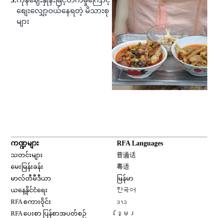
5
.
ကုန်ဈေးနှုန်းမြင့်တက်မှုကြောင့်
စျေးလျှော့ဝယ်နေရတဲ့ မိသားစု
များ
ကဏ္ဍများ
RFA Languages
Opens in new window
သတင်းများ
普通话
Opens in new window
မေးမြန်းခန်း
粤语
Opens in new window
မာလ်တီမီဒီယာ
မြန်မာ
Opens in new window
ယနေ့နိုင်ငံရေး
한국어
Opens in new window
RFA စကားဝိုင်း
ລາວ
Opens in new window
RFA ပေးစာ ပြန်စာအပတ်စဉ်
ខ្មែរ