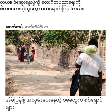
တယ်။ ဒီဆွေးနွေးပွဲကို တေးဂီတပညာရေးကို
စိတ်ဝင်စားတဲ့သူတွေ တက်ရောက်ကြပါတယ်။
နောက်ထပ်
မာလ်တီမီဒီယာ
အိမ်ပြန်ဖို့ အလှမ်းဝေးနေတဲ့ စစ်တွေက စစ်ရှောင်
များ