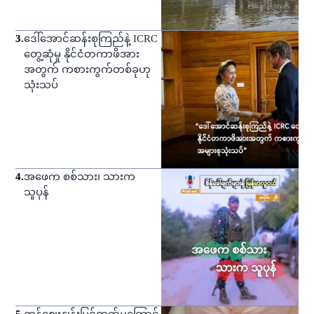
3
.
ဒေါ်အောင်ဆန်းစုကြည်နဲ့ ICRC
တွေ့ဆုံမှု နိုင်ငံတကာဖိအား
အတွက် ကစားကွက်တစ်ခုဟု
သုံးသပ်
4
.
အဖေက စစ်သား၊ သားက
သူပုန်