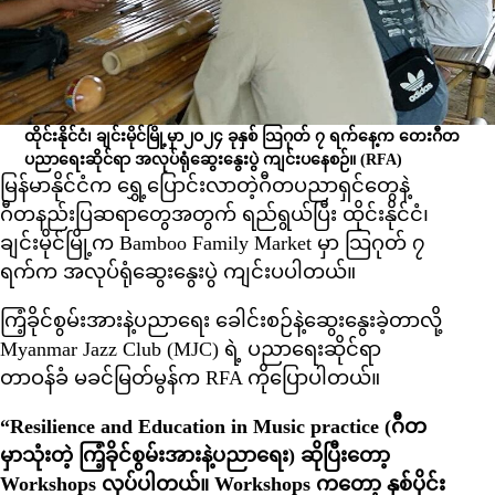
ထိုင်းနိုင်ငံ၊ ချင်းမိုင်မြို့မှာ၂၀၂၄ ခုနှစ် သြဂုတ် ၇ ရက်နေ့က တေးဂီတ
ပညာရေးဆိုင်ရာ အလုပ်ရုံဆွေးနွေးပွဲ ကျင်းပနေစဉ်။
(RFA)
မြန်မာနိုင်ငံက ရွှေ့ပြောင်းလာတဲ့ဂီတပညာရှင်တွေနဲ့
ဂီတနည်းပြဆရာတွေအတွက် ရည်ရွယ်ပြီး ထိုင်းနိုင်ငံ၊
ချင်းမိုင်မြို့က Bamboo Family Market မှာ သြဂုတ် ၇
ရက်က အလုပ်ရုံဆွေးနွေးပွဲ ကျင်းပပါတယ်။
ကြံ့ခိုင်စွမ်းအားနဲ့ပညာရေး ခေါင်းစဉ်နဲ့ဆွေးနွေးခဲ့တာလို့
Myanmar Jazz Club (MJC) ရဲ့ ပညာရေးဆိုင်ရာ
တာဝန်ခံ မခင်မြတ်မွန်က RFA ကိုပြောပါတယ်။
“Resilience and Education in Music practice (ဂီတ
မှာသုံးတဲ့ ကြံ့ခိုင်စွမ်းအားနဲ့ပညာရေး) ဆိုပြီးတော့
Workshops လုပ်ပါတယ်။ Workshops ကတော့ နှစ်ပိုင်း