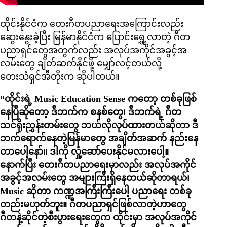
ထိုင်းနိုင်ငံက တေးဂီတပညာရေးအကြောင်းလည်း
ဆွေးနွေးခဲ့ပြီး မြန်မာနိုင်ငံက ပြောင်းရွှေ့လာတဲ့ ဂီတ
ပညာရှင်တွေအတွက်လည်း အလုပ်အကိုင်အခွင့်အ
လမ်းတွေ ချိတ်ဆက်နိုင်ဖို့ မျှော်လင့်တယ်လို့
တေးသံရှင်အီတိုးက ဆိုပါတယ်။
“ထိုင်းရဲ့ Music Education Sense ကတော့ တစ်ခုဖြစ်
နေပြီဆိုတော့ ဒီဘက်က စနစ်တွေ၊ ဒီဘက်ရဲ့ ဂီတ
သင်ရိုးညွှန်းတမ်းတွေ ဘယ်လိုလုပ်ထားတယ်ဆိုတာ ဒီ
ဘက်ရောက်နေတဲ့မြန်မာတွေ အချိတ်အဆက် နည်းနေ
တာပေါ့နော်။ ဒါကို လှုံ့ဆော်ပေးနိုင်မလားပေါ့။
နောက်ပြီး တေးဂီတပညာရေးမှာလည်း အလုပ်အကိုင်
အခွင့်အလမ်းတွေ အများကြီးရှိနေတယ်ဆိုတာရယ်၊
Music ဆိုတာ ကဏ္ဍအကြီးကြီးပေါ့ ပညာရေး တစ်ခု
တည်းမဟုတ်ဘူး။ ဂီတပညာရှင်ဖြစ်လာတဲ့ဟာတွေ
ဂီတနဲ့ဆိုင်တဲ့စီးပွားရေးတွေက ထိုင်းမှာ အလုပ်အကိုင်