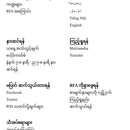
Opens in new window
ကဏ္ဍများ
བོད་སྐད།
Opens in new window
RFA အကြောင်း
ئۇيغۇر
Opens in new window
Tiếng Việt
Opens in new window
English
နားဆင်ရန်
ကြည့်ရှုရန်
ယနေ့ အသံလွှင့်ချက်
Multimedia
Opens in new window
ပေါ့ဒ်ကတ်စ်
Youtube
နံနက် ၇-၈ နာရီ / ည ၇-၈ နာရီ နား
Opens in new window
ဆင်ရန်
မပြတ် ဆက်သွယ်ထားရန်
RFA ကိုရှာဖွေရန်
Opens in new window
Facebook
စာမျက်နှာများကို လျှို့ဝှက်
Opens in new window
Twitter
ကြည့်ရှုနည်း
RSS သတင်းပို့ချက်များ
ဆက်သွယ်ရန်
သိအပ်စရာများ
Opens in new window
အလုပ်ခေါ်ယူခြင်း