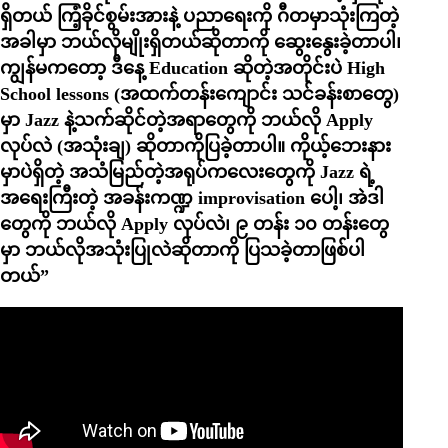
ရှိတယ် ကြံ့ခိုင်စွမ်းအားနဲ့ ပညာရေးကို ဂီတမှာသုံးကြတဲ့
အခါမှာ ဘယ်လိုမျိုးရှိတယ်ဆိုတာကို ဆွေးနွေးခဲ့တာပါ၊
ကျွန်မကတော့ ဒီနေ့ Education ဆိုတဲ့အတိုင်းပဲ High
School lessons (အထက်တန်းကျောင်း သင်ခန်းစာတွေ)
မှာ Jazz နဲ့သက်ဆိုင်တဲ့အရာတွေကို ဘယ်လို Apply
လုပ်လဲ (အသုံးချ) ဆိုတာကိုပြခဲ့တာပါ။ ကိုယ့်ဘေးနား
မှာပဲရှိတဲ့ အသံမြည်တဲ့အရုပ်ကလေးတွေကို Jazz ရဲ့
အရေးကြီးတဲ့ အခန်းကဏ္ဍ improvisation ပေါ့၊ အဲဒါ
တွေကို ဘယ်လို Apply လုပ်လဲ၊ ၉ တန်း ၁၀ တန်းတွေ
မှာ ဘယ်လိုအသုံးပြုလဲဆိုတာကို ပြသခဲ့တာဖြစ်ပါ
တယ်”