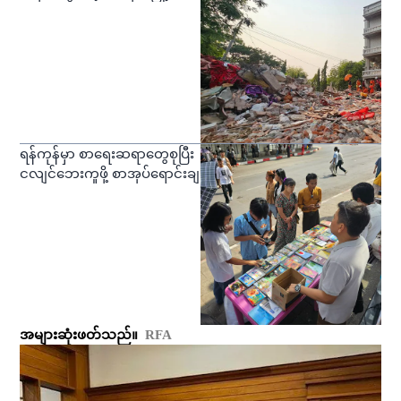
ရန်ကုန်မှာ စာရေးဆရာတွေစုပြီး
ငလျင်ဘေးကူဖို့ စာအုပ်ရောင်းချ
အများဆုံးဖတ်သည်။
RFA