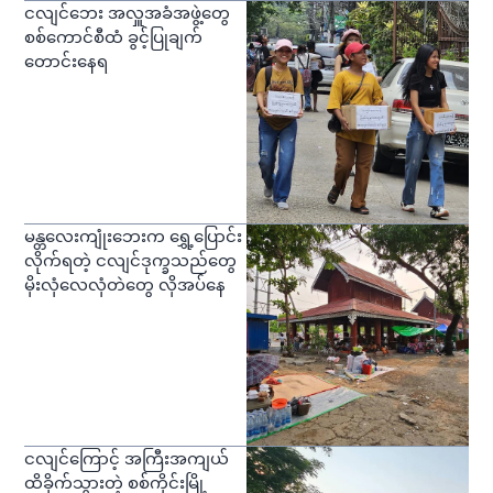
ငလျင်ဘေး အလှူအခံအဖွဲ့တွေ
စစ်ကောင်စီထံ ခွင့်ပြုချက်
တောင်းနေရ
မန္တလေးကျုံးဘေးက ရွှေ့ပြောင်း
လိုက်ရတဲ့ ငလျင်ဒုက္ခသည်တွေ
မိုးလုံလေလုံတဲတွေ လိုအပ်နေ
ငလျင်ကြောင့် အကြီးအကျယ်
ထိခိုက်သွားတဲ့ စစ်ကိုင်းမြို့