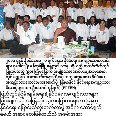
၂ဝ၁၁ ခုနှစ် နိုဝင်ဘာလ ၂ဝ ရက်နေ့က နိုင်ငံရေး အကျဉ်းသားဟောင်း
များ စုပေါင်းပြီး ရန်ကုန်မြို့ ရွှေညဝါ သာဓု ပရိယတ္တိ စာသင်တိုက်တွင်
ပြုလုပ်သည့် (၉၁) ကြိမ်မြောက် အမျိုးသားအောင်ပွဲနေ့ အခမ်းအနား
တွင် ရွှေညဝါ ဆရာတော်ဘုရားကြီးနှင့် အတူ တွေ့ရသော နိုင်ငံရေး
အကျဉ်းသားဟောင်းများ။ (ဓာတ်ပုံ- မြန်မာနိုင်ငံ နိုင်ငံရေးအကျဉ်းသား
မိသားစုများ အကျိုးဆောင်ကွန်ရက်)
(PPFBN)
ပြည်တွင်းငြိမ်းချမ်းရေးနဲ့ နိုင်ငံရေးအကျဉ်းသားများ
ခြွင်းချက်မရှိ အမြန်ဆုံး လွတ်မြောက်ရေးဟာ မြန်မာ့
နိုင်ငံရေး ပြောင်းလဲတိုးတက်လာဖို့ အဓိက ဆောင်ရွက်
ရမယ့် အဆင့်တွေဖြစ်တယ်လို့ အခမ်းအနား