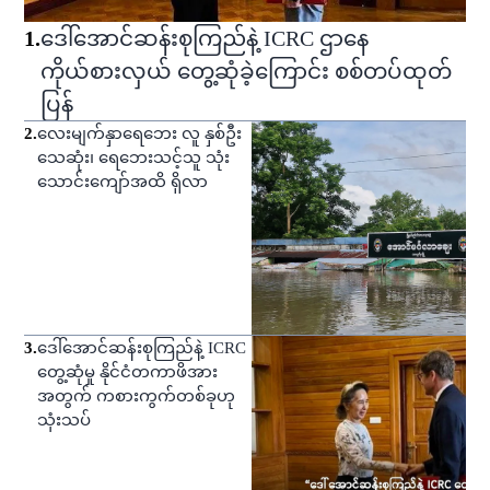
1
.
ဒေါ်အောင်ဆန်းစုကြည်နဲ့ ICRC ဌာနေ
ကိုယ်စားလှယ် တွေ့ဆုံခဲ့ကြောင်း စစ်တပ်ထုတ်
ပြန်
2
.
လေးမျက်နှာရေဘေး လူ နှစ်ဦး
သေဆုံး၊ ရေဘေးသင့်သူ သုံး
သောင်းကျော်အထိ ရှိလာ
3
.
ဒေါ်အောင်ဆန်းစုကြည်နဲ့ ICRC
တွေ့ဆုံမှု နိုင်ငံတကာဖိအား
အတွက် ကစားကွက်တစ်ခုဟု
သုံးသပ်