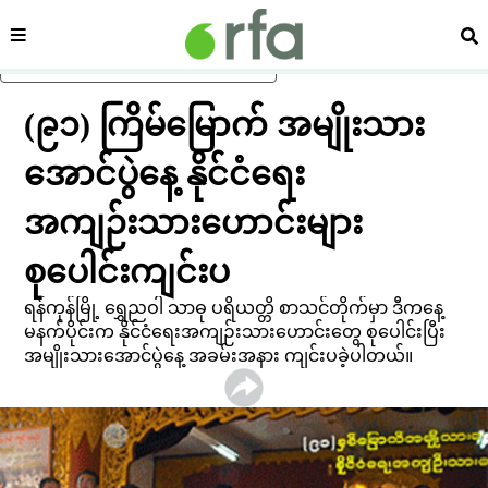
ကဏ္ဍ
ရှာ
ပင်မအကြောင်းအရာသို့ ကျော်ရန်
(၉၁) ကြိမ်မြောက် အမျိုးသား
အောင်ပွဲနေ့ နိုင်ငံရေး
အကျဉ်းသားဟောင်းများ
စုပေါင်းကျင်းပ
ရန်ကုန်မြို့ ရွှေညဝါ သာဓု ပရိယတ္တိ စာသင်တိုက်မှာ ဒီကနေ့
မနက်ပိုင်းက နိုင်ငံရေးအကျဉ်းသားဟောင်းတွေ စုပေါင်းပြီး
အမျိုးသားအောင်ပွဲနေ့ အခမ်းအနား ကျင်းပခဲ့ပါတယ်။