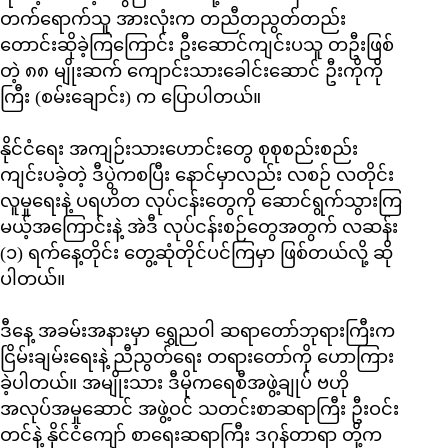
တက်ရောက်သူ အားလုံးက တညီတညွတ်တည်း
တောင်းဆိုခဲ့ကြကြောင်း ဦးဆောင်ကျင်းပသူ တဦးဖြစ်
တဲ့ ၈၈ မျိုးဆက် ကျောင်းသားခေါင်းဆောင် ဦးကိုကို
ကြီး (စမ်းချောင်း) က ပြောပါတယ်။
နိုင်ငံရေး အကျဉ်းသားဟောင်းတွေ စုစုစည်းစည်း
ကျင်းပခဲ့တဲ့ ဒီပွဲကစပြီး နောင်မှာလည်း လစဉ် လတိုင်း
လူမှုရေးနဲ့ ပရဟိတ လုပ်ငန်းတွေကို ဆောင်ရွက်သွားကြ
မယ့်အကြောင်းနဲ့ အဲဒီ လုပ်ငန်းစဉ်တွေအတွက် လဆန်း
(၁) ရက်နေ့တိုင်း တွေ့ဆုံတိုင်ပင်ကြမှာ ဖြစ်တယ်လို့ ဆို
ပါတယ်။
ဒီနေ့ အခမ်းအနားမှာ ရွှေညဝါ ဆရာတော်ဘုရားကြီးက
ငြိမ်းချမ်းရေးနဲ့ ညီညွတ်ရေး တရားတော်ကို ဟောကြား
ခဲ့ပါတယ်။ အမျိုးသား ဒီမိုကရေစီအဖွဲ့ချုပ် ဗဟို
အလုပ်အမှုဆောင် အဖွဲ့ဝင် သတင်းစာဆရာကြီး ဦးဝင်း
တင်နဲ့ နိုင်ငံကျော် စာရေးဆရာကြီး ဒဂုန်တာရာ တို့က