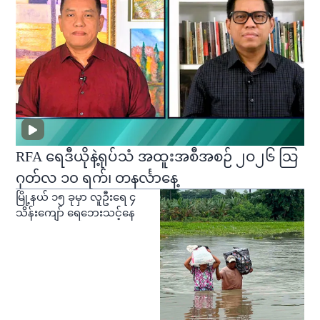
RFA ရေဒီယိုနဲ့ရုပ်သံ အထူးအစီအစဉ် ၂ဝ၂၆ သြ
ဂုတ်လ ၁၀ ရက်၊ တနင်္လာနေ့
မြို့နယ် ၁၅ ခုမှာ လူဦးရေ ၄
သိန်းကျော် ရေဘေးသင့်နေ