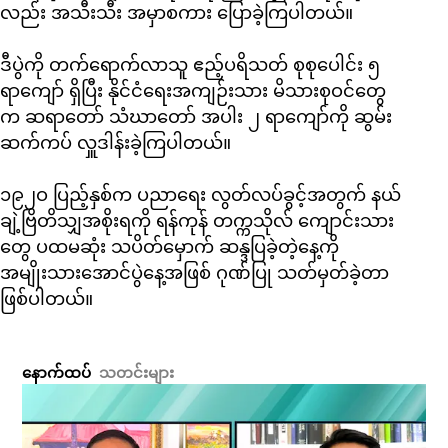
လည်း အသီးသီး အမှာစကား ပြောခဲ့ကြပါတယ်။
ဒီပွဲကို တက်ရောက်လာသူ ဧည့်ပရိသတ် စုစုပေါင်း ၅
ရာကျော် ရှိပြီး နိုင်ငံရေးအကျဉ်းသား မိသားစုဝင်တွေ
က ဆရာတော် သံဃာတော် အပါး ၂ ရာကျော်ကို ဆွမ်း
ဆက်ကပ် လှူဒါန်းခဲ့ကြပါတယ်။
၁၉၂ဝ ပြည့်နှစ်က ပညာရေး လွတ်လပ်ခွင့်အတွက် နယ်
ချဲ့ဗြိတိသျှအစိုးရကို ရန်ကုန် တက္ကသိုလ် ကျောင်းသား
တွေ ပထမဆုံး သပိတ်မှောက် ဆန္ဒပြခဲ့တဲ့နေ့ကို
အမျိုးသားအောင်ပွဲနေ့အဖြစ် ဂုဏ်ပြု သတ်မှတ်ခဲ့တာ
ဖြစ်ပါတယ်။
နောက်ထပ်
သတင်းများ