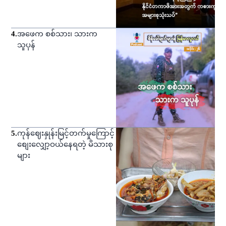
4
.
အဖေက စစ်သား၊ သားက
သူပုန်
5
.
ကုန်ဈေးနှုန်းမြင့်တက်မှုကြောင့်
စျေးလျှော့ဝယ်နေရတဲ့ မိသားစု
များ