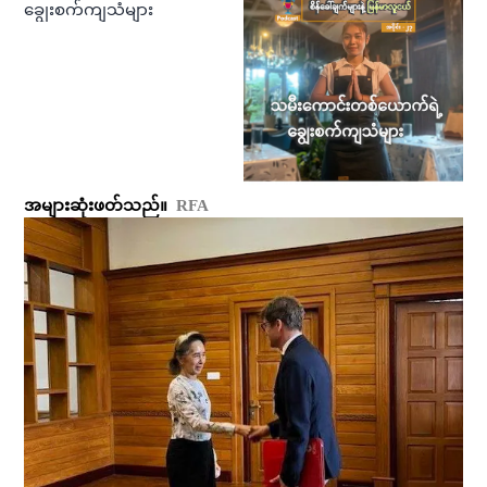
ချွေးစက်ကျသံများ
အများဆုံးဖတ်သည်။
RFA