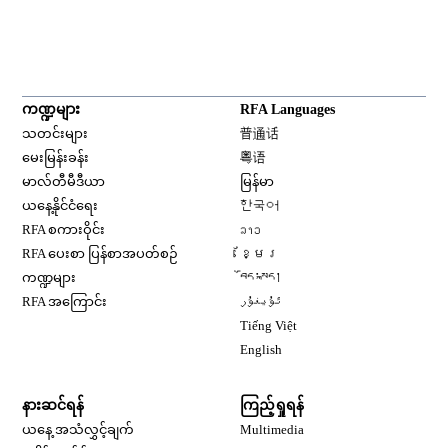
ကဏ္ဍများ
RFA Languages
Opens in new window
သတင်းများ
普通话
Opens in new window
မေးမြန်းခန်း
粤语
Opens in new window
မာလ်တီမီဒီယာ
မြန်မာ
Opens in new window
ယနေ့နိုင်ငံရေး
한국어
Opens in new window
RFA စကားဝိုင်း
ລາວ
Opens in new window
RFA ပေးစာ ပြန်စာအပတ်စဉ်
ខ្មែរ
Opens in new window
ကဏ္ဍများ
བོད་སྐད།
Opens in new window
RFA အကြောင်း
ئۇيغۇر
Opens in new window
Tiếng Việt
Opens in new window
English
နားဆင်ရန်
ကြည့်ရှုရန်
ယနေ့ အသံလွှင့်ချက်
Multimedia