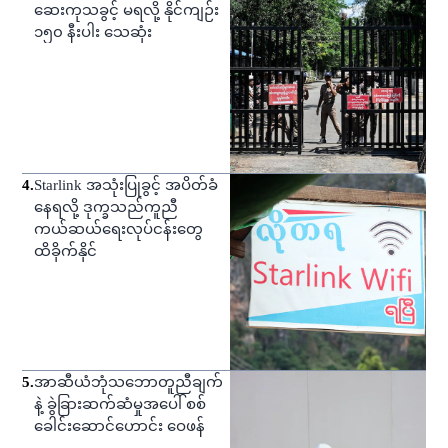
ဆေးကုသခွင့် မရလို့ နိုင်ကျဉ်း
၁၅၀ နီးပါး သေဆုံး
4
.
Starlink အသုံးပြုခွင့် အပိတ်ခံ
နေရလို့ ဒုက္ခသည်ကူညီ
ကယ်ဆယ်ရေးလုပ်ငန်းတွေ
ထိခိုက်နိုင်
5
.
အာဆီယံဘုံသဘောတူညီချက်
နဲ့ ခွဲခြားဆက်ဆံမှုအပေါ် စစ်
ခေါင်းဆောင်ဟောင်း ဝေဖန်