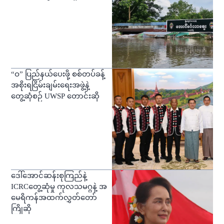
“ဝ” ပြည်နယ်ပေးဖို့ စစ်တပ်ခန့်
အစိုးရငြိမ်းချမ်းရေးအဖွဲ့နဲ့
တွေ့ဆုံစဉ် UWSP တောင်းဆို
ဒေါ်အောင်ဆန်းစုကြည်နဲ့
ICRCတွေ့ဆုံမှု ကုလသမဂ္ဂနဲ့ အ
မေရိကန်အထက်လွှတ်တော်
ကြိုဆို