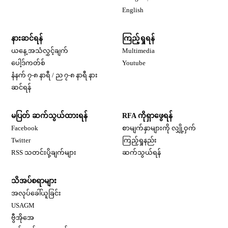
Opens in new window
English
နားဆင်ရန်
ကြည့်ရှုရန်
ယနေ့ အသံလွှင့်ချက်
Multimedia
Opens in new window
ပေါ့ဒ်ကတ်စ်
Youtube
နံနက် ၇-၈ နာရီ / ည ၇-၈ နာရီ နား
Opens in new window
ဆင်ရန်
မပြတ် ဆက်သွယ်ထားရန်
RFA ကိုရှာဖွေရန်
Opens in new window
Facebook
စာမျက်နှာများကို လျှို့ဝှက်
Opens in new window
Twitter
ကြည့်ရှုနည်း
RSS သတင်းပို့ချက်များ
ဆက်သွယ်ရန်
သိအပ်စရာများ
Opens in new window
အလုပ်ခေါ်ယူခြင်း
Opens in new window
USAGM
Opens in new window
ဗွီအိုအေ