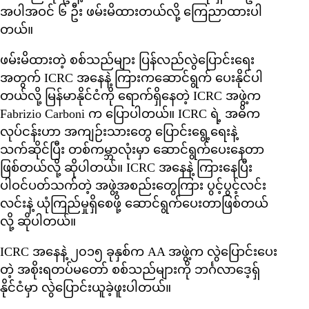
အပါအဝင် ၆ ဦး ဖမ်းမိထားတယ်လို့ ကြေညာထားပါ
တယ်။
ဖမ်းမိထားတဲ့ စစ်သည်များ ပြန်လည်လွဲပြောင်းရေး
အတွက် ICRC အနေနဲ့ ကြားကဆောင်ရွက် ပေးနိုင်ပါ
တယ်လို့ မြန်မာနိုင်ငံကို ရောက်ရှိနေတဲ့ ICRC အဖွဲ့က
Fabrizio Carboni က ပြောပါတယ်။ ICRC ရဲ့ အဓိက
လုပ်ငန်းဟာ အကျဉ်းသားတွေ ပြောင်းရွေ့ရေးနဲ့
သက်ဆိုင်ပြီး တစ်ကမ္ဘာလုံးမှာ ဆောင်ရွက်ပေးနေတာ
ဖြစ်တယ်လို့ ဆိုပါတယ်။ ICRC အနေနဲ့ ကြားနေပြီး
ပါဝင်ပတ်သက်တဲ့ အဖွဲ့အစည်းတွေကြား ပွင့်ပွင့်လင်း
လင်းနဲ့ ယုံကြည်မှုရှိစေဖို့ ဆောင်ရွက်ပေးတာဖြစ်တယ်
လို့ ဆိုပါတယ်။
ICRC အနေနဲ့ ၂၀၁၅ ခုနှစ်က AA အဖွဲ့က လွဲပြောင်းပေး
တဲ့ အစိုးရတပ်မတော် စစ်သည်များကို ဘင်္ဂလာဒေ့ရ်ှ
နိုင်ငံမှာ လွဲပြောင်းယူခဲ့ဖူးပါတယ်။