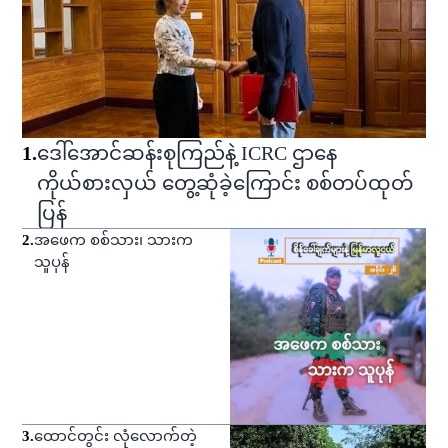
1
.
ဒေါ်အောင်ဆန်းစုကြည်နဲ့ ICRC ဌာနေ
ကိုယ်စားလှယ် တွေ့ဆုံခဲ့ကြောင်း စစ်တပ်ထုတ်
ပြန်
2
.
အဖေက စစ်သား၊ သားက
သူပုန်
3
.
ထောင်တွင်း လုံလောက်တဲ့