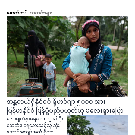
နောက်ထပ်
သတင်းများ
အန္တရာယ်ရှိနိုင်ရင် ရိုဟင်ဂျာ ၅၀၀၀ အား
မြန်မာနိုင်ငံ ပြန်ပို့မည်မဟုတ်ဟု မလေးရှားပြော
လေးမျက်နှာရေဘေး လူ နှစ်ဦး
သေဆုံး၊ ရေဘေးသင့်သူ သုံး
သောင်းကျော်အထိ ရှိလာ