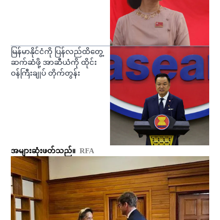
မြန်မာနိုင်ငံကို ပြန်လည်ထိတွေ့
ဆက်ဆံဖို့ အာဆီယံကို ထိုင်း
ဝန်ကြီးချုပ် တိုက်တွန်း
အများဆုံးဖတ်သည်။
RFA