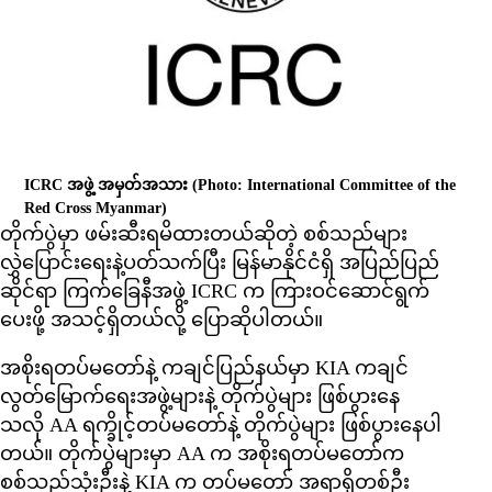
ICRC အဖွဲ့ အမှတ်အသား
(Photo: International Committee of the
Red Cross Myanmar)
တိုက်ပွဲမှာ ဖမ်းဆီးရမိထားတယ်ဆိုတဲ့ စစ်သည်များ
လွှဲပြောင်းရေးနဲ့ပတ်သက်ပြီး မြန်မာနိုင်ငံရှိ အပြည်ပြည်
ဆိုင်ရာ ကြက်ခြေနီအဖွဲ့ ICRC က ကြားဝင်ဆောင်ရွက်
ပေးဖို့ အသင့်ရှိတယ်လို့ ပြောဆိုပါတယ်။
အစိုးရတပ်မတော်နဲ့ ကချင်ပြည်နယ်မှာ KIA ကချင်
လွတ်မြောက်ရေးအဖွဲ့များနဲ့ တိုက်ပွဲများ ဖြစ်ပွားနေ
သလို AA ရက္ခိုင့်တပ်မတော်နဲ့ တိုက်ပွဲများ ဖြစ်ပွားနေပါ
တယ်။ တိုက်ပွဲများမှာ AA က အစိုးရတပ်မတော်က
စစ်သည်သုံးဦးနဲ့ KIA က တပ်မတော် အရာရှိတစ်ဦး