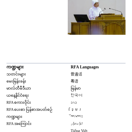
ကဏ္ဍများ
RFA Languages
Opens in new window
သတင်းများ
普通话
Opens in new window
မေးမြန်းခန်း
粤语
Opens in new window
မာလ်တီမီဒီယာ
မြန်မာ
Opens in new window
ယနေ့နိုင်ငံရေး
한국어
Opens in new window
RFA စကားဝိုင်း
ລາວ
Opens in new window
RFA ပေးစာ ပြန်စာအပတ်စဉ်
ខ្មែរ
Opens in new window
ကဏ္ဍများ
བོད་སྐད།
Opens in new window
RFA အကြောင်း
ئۇيغۇر
Opens in new window
Tiếng Việt