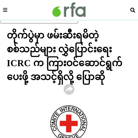
ကဏ္ဍ
ရှာ
ပင်မအကြောင်းအရာသို့ ကျော်ရန်
တိုက်ပွဲမှာ ဖမ်းဆီးရမိတဲ့
စစ်သည်များ လွှဲပြောင်းရေး
ICRC က ကြားဝင်ဆောင်ရွက်
ပေးဖို့ အသင့်ရှိလို့ ပြောဆို