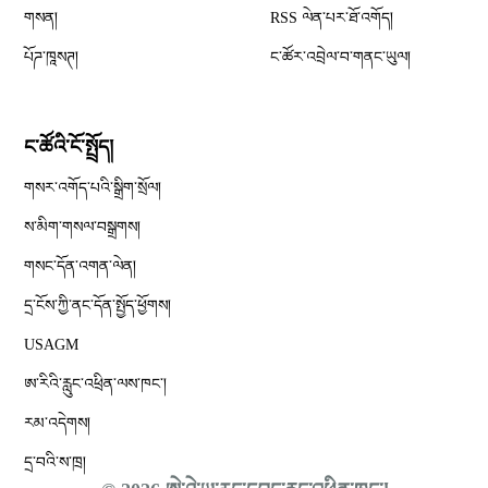
Opens in new window
གསན།
RSS ལེན་པར་ཐོ་འགོད།
པོཌ་ཁཱསཊ།
ང་ཚོར་འབྲེལ་བ་གནང་ཡུལ།
ང་ཚོའི་ངོ་སྤྲོད།
གསར་འགོད་པའི་སྒྲིག་སྲོལ།
Opens in new window
ས་མིག་གསལ་བསྒྲགས།
གསང་དོན་འགན་ལེན།
དྲ་ངོས་ཀྱི་ནང་དོན་སྤྱོད་ཕྱོགས།
Opens in new window
USAGM
Opens in new window
ཨ་རིའི་རླུང་འཕྲིན་ལས་ཁང༌།
རམ་འདེགས།
དྲ་བའི་ས་ཁྲ།