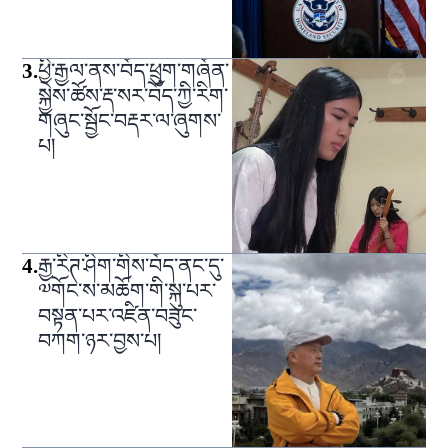
3
.
ཕྱི་རྒྱལ་ནས་བོད་ཕྲུག་གཞོན་
སྐྱེས་ཚོས་རྡ་སར་བོད་ཀྱི་རིག་
གཞུང་སྦྱོང་བརྡར་ལ་ཞུགས་
པ།
4
.
རྒྱ་རིཊ་ཤིག་གིས་བོད་ནང་དུ་
༧གོང་ས་མཆོག་གི་སྐུ་པར་
བསྟན་པར་འཛིན་བཟུང་
བཀག་ཉར་བྱས་པ།