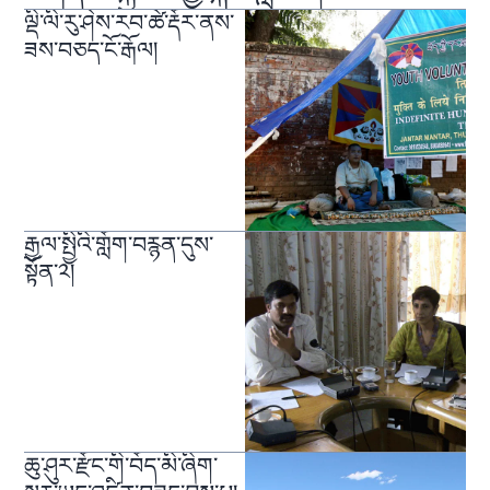
ལྡི་ལི་རུ་ཤེས་རབ་ཚེ་རྡོར་ནས་
ཟས་བཅད་ངོ་རྒོལ།
རྒྱལ་སྤྱིའི་གློག་བརྙན་དུས་
སྟོན་༢།
ཆུ་ཤུར་རྫོང་གི་བོད་མི་ཞིག་