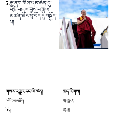
5
.
རྒྱ་ནག་གིས་པཎ་ཆེན་དུ་
བསྐོ་བཞག་བྱས་པ་རྒྱལ་
མཚན་ནོར་བུ་བོད་དུ་བསྐྱོད་
པ།
གསར་འགྱུར་དང་ལེ་ཚན།
སྐད་རིགས།
༸གོང་ས་མཆོག
普通话
བོད།
粤语