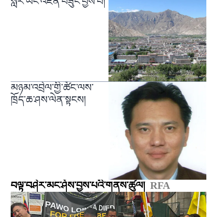
སླར་ཡང་འཛིན་བཟུང་བྱས་པ།
མཉམ་འབྲེལ་གྱི་ཚོང་ལས་
ཁྲོད་ཆ་ཤས་ལེན་སྟངས།
བལྟ་བཤེར་མང་ཤོས་བྱས་པའི་གནས་ཚུལ།
RFA