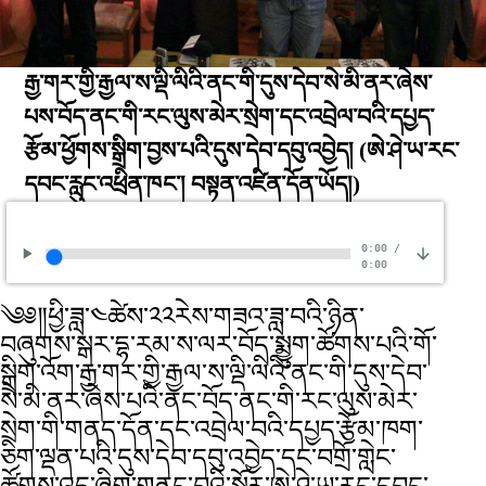
རྒྱ་གར་གྱི་རྒྱལ་ས་ལྡི་ལིའི་ནང་གི་དུས་དེབ་སེ་མི་ནར་ཞེས་
པས་བོད་ནང་གི་རང་ལུས་མེར་སྲེག་དང་འབྲེལ་བའི་དཔྱད་
རྩོམ་ཕྱོགས་སྒྲིག་བྱས་པའི་དུས་དེབ་དབུ་འབྱེད།
(ཨེ་ཤེ་ཡ་རང་
དབང་རླུང་འཕྲིན་ཁང་། བསྟན་འཛིན་དོན་ཡོད།)
0:00
/
0:00
༄༅༎ཕྱི་ཟླ་༤ཚེས་༢༢རེས་གཟའ་ཟླ་བའི་ཉིན་
བཞུགས་སྒར་དྷ་རམ་ས་ལར་བོད་སྨྱུག་ཚོགས་པའི་གོ་
སྒྲིག་འོག་རྒྱ་གར་གྱི་རྒྱལ་ས་ལྡི་ལིའི་ནང་གི་དུས་དེབ་
སེ་མི་ནར་ཞེས་པའི་ནང་བོད་ནང་གི་རང་ལུས་མེར་
སྲེག་གི་གནད་དོན་དང་འབྲེལ་བའི་དཔྱད་རྩོམ་ཁག་
ཅིག་ལྡན་པའི་དུས་དེབ་དབུ་འབྱེད་དང་བགྲོ་གླེང་