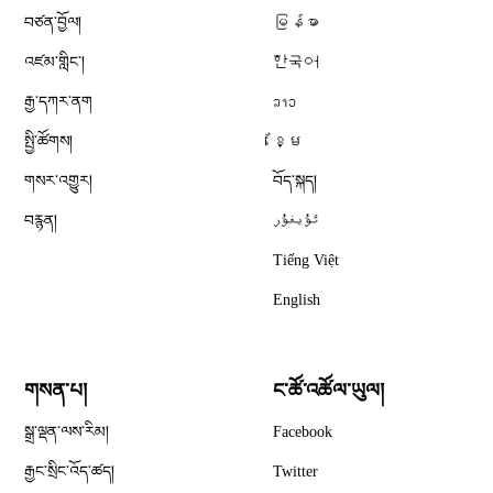
བཙན་བྱོལ།
မြန်မာ
འཛམ་གླིང༌།
한국어
རྒྱ་དཀར་ནག
ລາວ
སྤྱི་ཚོགས།
ខ្មែ
གསར་འགྱུར།
བོད་སྐད།
བརྙན།
ئۇيغۇر
Tiếng Việt
English
གསན་པ།
ང་ཚོ་འཚོལ་ཡུལ།
Opens in new window
སྒྲ་ལྡན་ལས་རིམ།
Facebook
Opens in new window
རྒྱང་སྲིང་འོད་ཚད།
Twitter