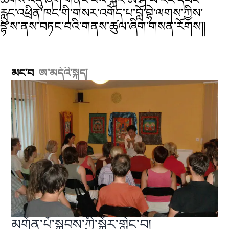
ཚོགས་འདུ་ཞིག་གནང་བའི་སྐོར་ཨེ་ཤེ་ཡ་རང་དབང་
རླུང་འཕྲིན་ཁང་གི་གསར་འགོད་པ་བློ་བྷེ་ལགས་ཀྱིས་
དྷ་ས་ནས་བཏང་བའི་གནས་ཚུལ་ཞིག་གསན་རོགས༎
མང་བ
ཨ་མདོའི་སྐད།
མགོན་པོ་སྐྱབས་ཀྱི་སྐོར་གླེང་བ།