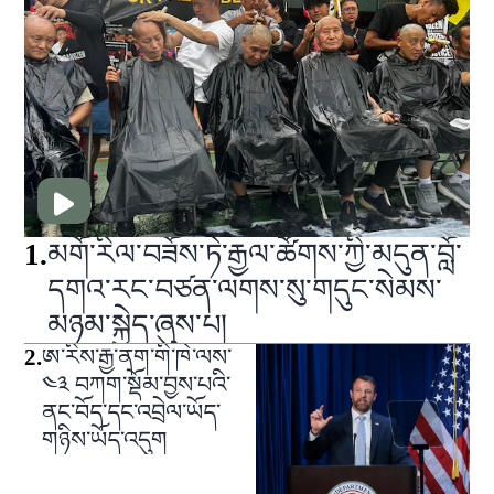
1
.
མགོ་རིལ་བཟོས་ཏེ་རྒྱལ་ཚོགས་ཀྱི་མདུན་བློ་
དགའ་རང་བཙན་ལགས་སུ་གདུང་སེམས་
མཉམ་སྐྱེད་ཞུས་པ།
2
.
ཨ་རིས་རྒྱ་ནག་གི་ཁེ་ལས་
༤༣ བཀག་སྡོམ་བྱས་པའི་
ནང་བོད་དང་འབྲེལ་ཡོད་
གཉིས་ཡོད་འདུག