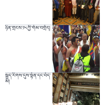
ཉིན་གྲངས་༡༨ཀྱི་གོམ་བགྲོད།
སྐད་རིགས་དུས་སྟོན་དང་བོད་
མི།