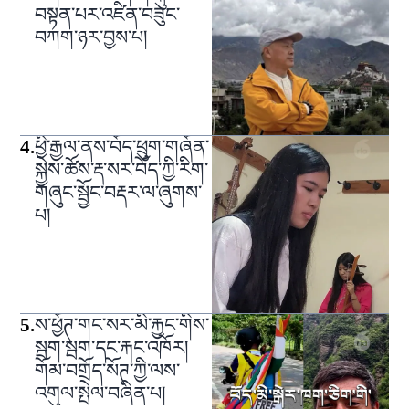
བསྟན་པར་འཛིན་བཟུང་
བཀག་ཉར་བྱས་པ།
4
.
ཕྱི་རྒྱལ་ནས་བོད་ཕྲུག་གཞོན་
སྐྱེས་ཚོས་རྡ་སར་བོད་ཀྱི་རིག་
གཞུང་སྦྱོང་བརྡར་ལ་ཞུགས་
པ།
5
.
ས་ཕྱོཊ་གང་སར་མི་རྐྱང་གིས་
སྦག་སྦག་དང་རྐང་འཁོར།
གོམ་བགྲོད་སོཊ་ཀྱི་ལས་
འགུལ་སྤེལ་བཞིན་པ།