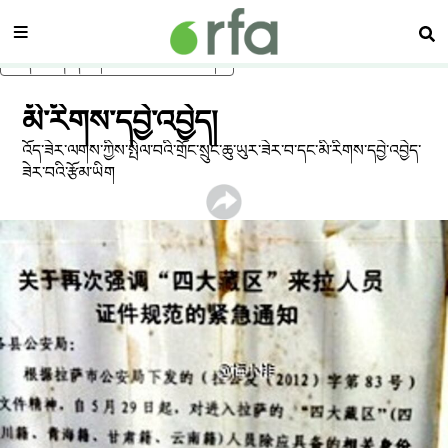
སྡེ་ཚན།
བཤ
ནང་དོན་གཙོ་བོར་མཆོང་།
མི་རིགས་དབྱེ་འབྱེད།
འོད་ཟེར་ལགས་ཀྱིས་སྤེལ་བའི་གྲོང་སྲུང་ཆུ་ཡུར་ཟེར་བ་དང་མི་རིགས་དབྱེ་འབྱེད་
ཟེར་བའི་རྩོམ་ཡིག