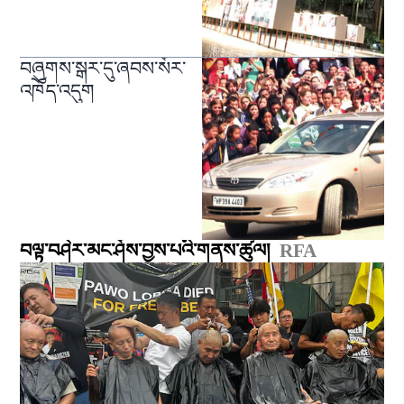
བཞུགས་སྒར་དུ་ཞབས་སོར་
འཁོད་འདུག
བལྟ་བཤེར་མང་ཤོས་བྱས་པའི་གནས་ཚུལ།
RFA