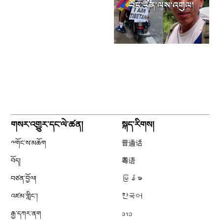
གསར་འགྱུར་དང་ལེ་ཚན།
སྐད་རིགས།
༸གོང་ས་མཆོག
普通话
བོད།
粤语
བཙན་བྱོལ།
မြန်မာ
འཛམ་གླིང༌།
한국어
རྒྱ་དཀར་ནག
ລາວ