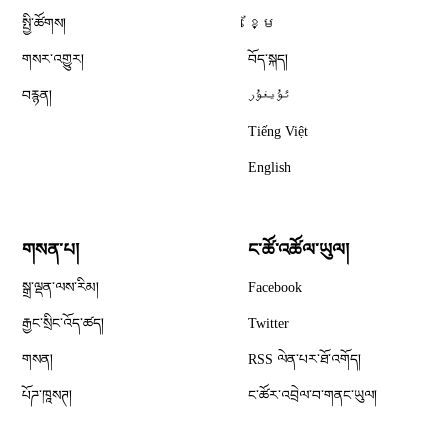
སྤྱི་ཚོགས།
ខ្មែ
གསར་འགྱུར།
བོད་སྐད།
བརྙན།
ئۇيغۇر
Tiếng Việt
English
གསན་པ།
ང་ཚོ་འཚོལ་ཡུལ།
Opens in new window
སྒྲ་ལྡན་ལས་རིམ།
Facebook
Opens in new window
རྒྱང་སྲིང་འོད་ཚད།
Twitter
Opens in new window
གསན།
RSS ལེན་པར་ཐོ་འགོད།
པོཌ་ཁཱསཊ།
ང་ཚོར་འབྲེལ་བ་གནང་ཡུལ།