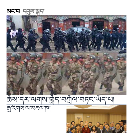
མང་བ
དབུས་སྐད།
ཆོས་དར་ལགས་གློད་བཀྲོལ་བཏང་ཡོད་པ།
རྒྱ་རིགས་ལ་མཇལ་ཁ།