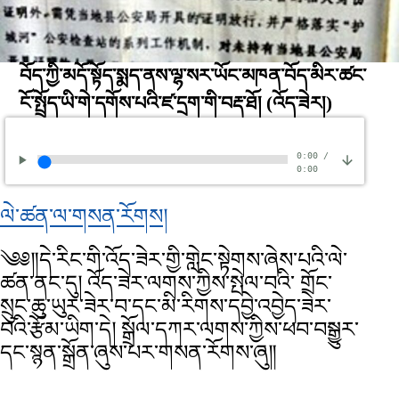
བོད་ཀྱི་མདོ་སྟོད་སྨད་ནས་ལྷ་སར་ཡོང་མཁན་བོད་མིར་ཚང་
ངོ་སྤྲོད་ཡི་གེ་དགོས་པའི་ཛ་དྲག་གི་བརྡ་ཐོ།
(འོད་ཟེར།)
0:00
/
0:00
ལེ་ཚན་ལ་གསན་རོགས།
༄༅༎དེ་རིང་གི་འོད་ཟེར་གྱི་གླེང་སྟེགས་ཞེས་པའི་ལེ་
ཚན་ནང་དུ། འོད་ཟེར་ལགས་ཀྱིས་སྤེལ་བའི་ གྲོང་
སྲུང་ཆུ་ཡུར་ཟེར་བ་དང་མི་རིགས་དབྱེ་འབྱེད་ཟེར་
བའི་རྩོམ་ཡིག་དེ། སྒྲོལ་དཀར་ལགས་ཀྱིས་ཕབ་བསྒྱུར་
དང་སྙན་སྒྲོན་ཞུས་པར་གསན་རོགས་ཞུ༎