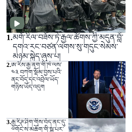
1
.
མགོ་རིལ་བཟོས་ཏེ་རྒྱལ་ཚོགས་ཀྱི་མདུན་བློ་
དགའ་རང་བཙན་ལགས་སུ་གདུང་སེམས་
མཉམ་སྐྱེད་ཞུས་པ།
2
.
ཨ་རིས་རྒྱ་ནག་གི་ཁེ་ལས་
༤༣ བཀག་སྡོམ་བྱས་པའི་
ནང་བོད་དང་འབྲེལ་ཡོད་
གཉིས་ཡོད་འདུག
3
.
རྒྱ་རིཊ་ཤིག་གིས་བོད་ནང་དུ་
༧གོང་ས་མཆོག་གི་སྐུ་པར་