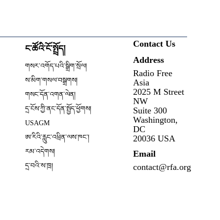
Contact Us
ང་ཚོའི་ངོ་སྤྲོད།
Address
ow
གསར་འགོད་པའི་སྒྲིག་སྲོལ།
Radio Free
Opens in new window
ས་མིག་གསལ་བསྒྲགས།
Asia
2025 M Street
གསང་དོན་འགན་ལེན།
NW
དྲ་ངོས་ཀྱི་ནང་དོན་སྤྱོད་ཕྱོགས།
Suite 300
Opens in new window
Washington,
USAGM
DC
Opens in new window
ཨ་རིའི་རླུང་འཕྲིན་ལས་ཁང༌།
20036 USA
རམ་འདེགས།
Email
དྲ་བའི་ས་ཁྲ།
contact@rfa.org