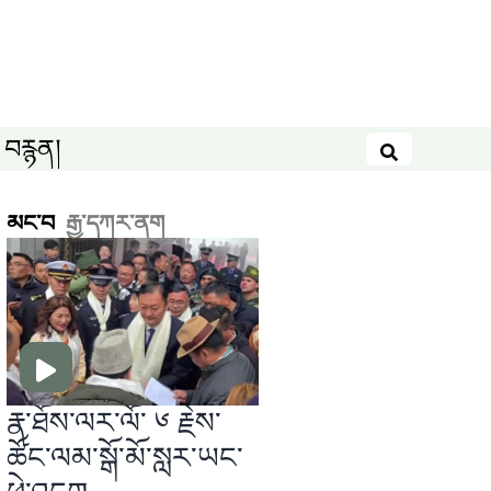
བརྙན།
བཤེར་འཚོལ
མང་བ
རྒྱ་དཀར་ནག
རྣ་ཐོས་ལར་ལོ་ ༦ རྗེས་
ཚོང་ལམ་སྒོ་མོ་སླར་ཡང་