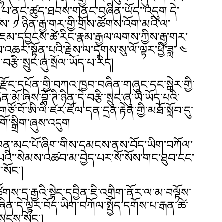
ུ་༨ པ་ནང་ཚུད་ཐབས་གནང་བཞིན་ཡོད་་འདུག དེ་
ས་ ༡ ཉིན་རྒྱ་གར་གྱི་གྲོས་ཚོགས་འོག་མའི་ལ་
འཇམ་དབྱངས་ཚེ་རིང་རྣམ་རྒྱལ་ལགས་ཀྱིས་རྒྱ་གར་
ོས་འཆར་སྟོན་པའི་རྗེས་ལ་དྭགས་སུ་ལོ་ལྟར་ཕྱི་ཟླ་ ༤
ས་བརྩི་སྲུང་ཞུ་སྲོལ་ཡོད་པ་རེད།
གི་རྫོང་དཔོན་གྱི་བཀའ་ཁྱབ་བཞིན་གཞུང་དང་སྒེར་གྱི་
ན་མོ་ཞེས་བྷོ་ཊི་ཉིན་དེ་བརྩི་སྲུང་ཞུ་ཡི་ཡོད་པའི་
གཙོ་བོ་ཨི་ལི་ཛར་ཇོལ་དན་དྲན་རྟེན་གྱི་མཐོ་སློབ་དུ་
ོ་སྒྲིག་ཞུས་འདུག
ན་མང་པོ་ཞིག་གིས་དམངས་ནས་བོད་ཡིག་བཀོལ་
ྙམ་པའི་་སེམས་འཚབ་མ་བྱེད་པར་སོ་སོས་གང་ཐུབ་ངང་
་སོང་།
ཚོགས་དྲ་རྒྱའི་སྟེང་དབྱིན་ཇི་འགྲིག་ནོར་ལ་མ་བལྟོས་
་བཞིན་དེ་ལྟར་བོད་ཡིག་བཀོལ་སྤྱོད་དགོས་པ་རྒན་ཚེ་
ུངས་སོང་།