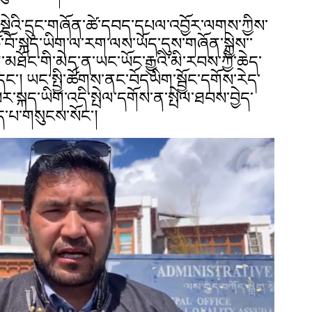
་སྡེའི་དྲུང་གཞོན་ཚེ་དབད་དཔལ་འབྱོར་ལགས་ཀྱིས་
ཙོ་བོ་སྐད་ཡིག་ལ་རག་ལས་ཡོད་དུས་གཞོན་སྐྱེས་་
ཐོང་གི་མེད་ན་ཡང་ཡོང་རྒྱུའི་མི་རབས་ཀྱི་ཆེད་
་དང་། ཡང་སྤྱི་ཚོགས་ནང་བོདཡིག་སྦྱོང་དགོས་རེད་
པར་སྐད་ཡིག་འདི་སྤེལ་དགོས་ན་སྤེལ་ཐབས་བྱེད་
ད་པ་གསུངས་སོང་།