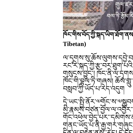
ཁོང་གིས་བོད་ཀྱི་སྐད་ཡིག་ཐོག་
Tibetan)
ལ་དྭགས་སུ་ཆོས་ལུགས་དབྱེ་བ་
རང་རེ་སྐད་ཀྱི་རྩ་བར་ཐུག་པའ
གསུངས་བྱུང་། ཁོང་ནི་ལ་དྭགས
ཁོང་གི་བྷལ་ཏི་གཞས། ཆོས་གླུ
བསླབ་ཀྱི་ཡོད་པ་རེད་འདུག
དེ་ཡང་སྤྱི་ནོར་༧གོང་ས་༧སྐྱབ
མི་རྣམས་བཙན་བྱོལ་ལ་འབྱོར
གོང་འཕེལ་བྱེད་པར་་དམིགས་
གནང་ཡོད་པ་ནི་རྒྱ་གར་གཞུང་ག
དྲིན་ལ་བརྟེན་ནས་་རེད། དེ་ད