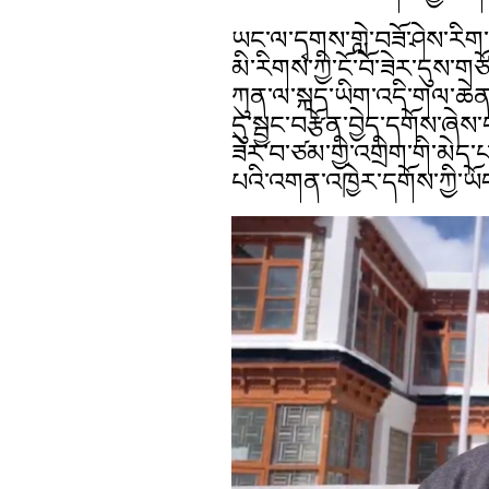
ཡང་ལ་དྭགས་གླེ་བཟོ་ཤེས་རིག
མི་རིགས་ཀྱི་ངོ་བོ་ཟེར་དུས་ག
ཀུན་ལ་སྐད་ཡིག་འདི་གལ་ཆེན་མ
དུ་སྦྱང་བརྩོན་བྱེད་དགོས་ཞེས
ཟེར་བ་ཙམ་གྱི་འགྲིག་གི་མེད་
པའི་འགན་འཁྱེར་དགོས་ཀྱི་ཡོ