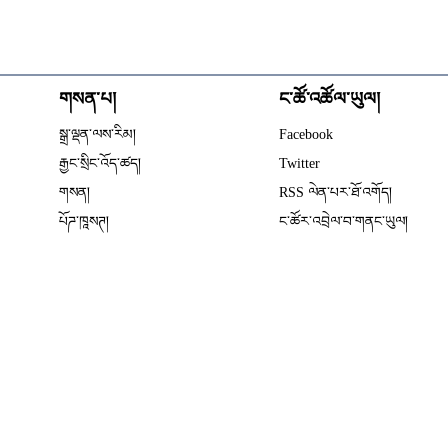
གསན་པ།
ང་ཚོ་འཚོལ་ཡུལ།
Opens in new wind
སྒྲ་ལྡན་ལས་རིམ།
Facebook
Opens in new window
རྒྱང་སྲིང་འོད་ཚད།
Twitter
Opens in new window
གསན།
RSS ལེན་པར་ཐོ་འགོད།
པོཌ་ཁཱསཊ།
ང་ཚོར་འབྲེལ་བ་གནང་ཡུལ།