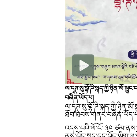
ལ་དྭཊ་སུ་བྷོ་ཌི་སྐད་ཀྱི་ཉིན་མོ་སྲ
བཞིན་ཡོད་པ།
ལ་དྭཊ་སུ་བྷོ་ཌི་སྐད་ཀྱི་ཉིན་མོ
ཐོབ་ཐབས་གནང་བཞིན་ཡོད་
འདས་པའི་ལོ་ངོ་ ༣༠ ཙམ་ནས་
ནས་བོད་སྐད་དང་བོད་ཡིག་ལ་བྷ