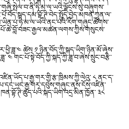
ས་གཞི་སྤེལ་བ་ནི་ཧི་མ་ལ་ཡའི་ལྗོངས་སུ་བཞུགས་
པོ་བོད་སྐད་དམ་བྷོ་ཊི་བེད་སྤྱོད་བྱེད་མཁན་ཀུན་ལ་
ནས་ཡིན་པ་ཧི་མ་ལ་ཡའི་ནང་པའི་རིག་གཞུང་ཚོགས་
པོ་ཆེ་བློ་བཟང་རྒྱལ་མཚན་ལགས་ཀྱིས་གསུངས་
་ཕྱི་ཟླ་༤ ཚེས ༡ ཉིན་བོད་ཀྱི་སྐད་ཡིག་ཉིན་མོ་ཞེས་
ླ་ ༤ གང་པོ་སྟེ་བོད་ཀྱི་སྐད་ཀྱི་ཟླ་བ་ཞེས་སྲུང་བརྩི་
ིན་ཡོད་པ་རྒྱ་གར་གྱི་རྩ་ཁྲིམས་ཀྱི་ལེའུ་ ༨ ནང་ད་
་པ་དང་ཡང་རྒྱ་གར་དབུས་གཞུང་ནས་ངོས་འཛིན་
་བྷོ་ཊི་ཚུད་པའི་སྐད་ཡིག་འདྲ་མིན་ཁྱོན་ ༣༨