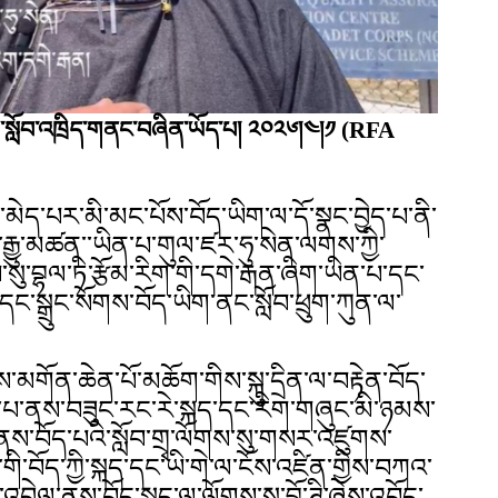
ནས་སློབ་འཁྲིད་གནང་བཞིན་ཡོད་པ། ༢༠༢༦།༤།༡
(RFA
མེད་པར་མི་མང་པོས་བོད་ཡིག་ལ་དོ་སྣང་བྱེད་པ་ནི་
ི་རྒྱུ་མཚན་་ཡིན་པ་གུལ་ཛར་ཧུ་སེན་ལགས་ཀྱི་
་སུ་བྷལ་ཏི་རྩོམ་རིག་གི་དགེ་རྒན་ཞིག་ཡིན་པ་དང་
་དང་སྒྲུང་སོགས་བོད་ཡིག་ནང་སློབ་ཕྲུག་ཀུན་ལ་
ས་མགོན་ཆེན་པོ་མཆོག་གིས་སྐུ་དྲིན་ལ་བརྟེན་བོད་
་་པ་ནས་བཟུང་རང་རེ་སྐད་དང་རིག་གཞུང་མི་ཉམས་
ནས་བོད་པའི་སློབ་གྲྭ་ལོགས་སུ་གསར་འཛུགས་
ི་བོད་ཀྱི་སྐད་དང་ཡི་གེ་ལ་ངོས་འཛིན་གྱིས་བཀའ་
ང་འབྲེལ་ནས་བོད་སྐད་ལ་ལོགས་སུ་བྷོ་ཊི་ཞེས་འབོད་