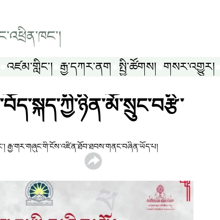
འཛམ་གླིང༌།
རྒྱ་དཀར་ནག
སྤྱི་ཚོགས།
གསར་འགྱུར།
བོད་སྐད་ཀྱི་ཉིན་མོ་སྲུང་བརྩི་
ུས་ཤིང་། རྒྱ་གར་གཞུང་གི་ངོས་འཛིན་ཐོབ་ཐབས་གནང་བཞིན་ཡོད་པ།