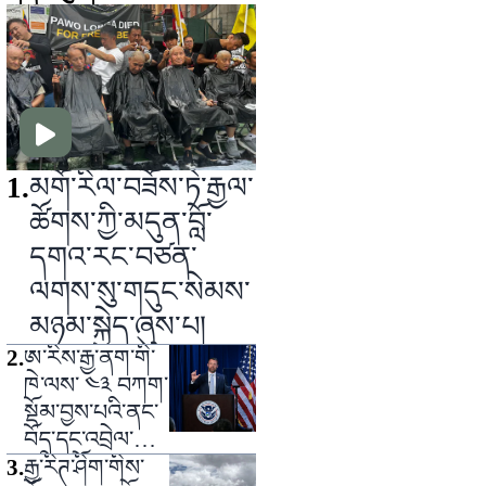
1
.
མགོ་རིལ་བཟོས་ཏེ་རྒྱལ་
ཚོགས་ཀྱི་མདུན་བློ་
དགའ་རང་བཙན་
ལགས་སུ་གདུང་སེམས་
མཉམ་སྐྱེད་ཞུས་པ།
2
.
ཨ་རིས་རྒྱ་ནག་གི་
ཁེ་ལས་ ༤༣ བཀག་
སྡོམ་བྱས་པའི་ནང་
བོད་དང་འབྲེལ་ཡོད་
གཉིས་ཡོད་འདུག
3
.
རྒྱ་རིཊ་ཤིག་གིས་