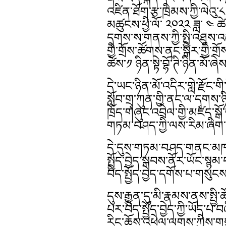
འཛིན་ཐོག་རྩ་ཁྲིམས་ཀྱི་ལེའ
མཚུངས་ཕྱི་ལོ་ ༢༠༢༢ ཟླ་ ༤ ཚེ
དྭགས་ས་གནས་ཀྱི་སྤྱི་འཐུས་
གྱི་གྲོས་ཚོགས་ནང་སྒེར་གྱི་གྲ
ཚེས་༡ ཉིན་སྟེ་བྷོ་ཊི་ཉིན་མོ་ཞེ
དེ་ཡང་ཉིན་མོ་འདིར་གླེ་རྫོང་
སློབ་གྲྭ་ཀུན་གྱི་ནང་ལ་དྭགས་ཉི
ཁྲོད་གཞུང་འབྲེལ་གྱི་མཛད་སྒོ་
གཏམ་བཤད་ཀྱི་ལས་རིམ་ཞིག་ག
དེ་དུས་གཏམ་བཤད་གནང་མཁ
སྤྱོད་བྱེད་སྐབས་ནོར་ཡོང་ས
བེད་སྤྱོད་བྱེད་དགོས་པ་གསུངས
དུས་རྒྱུན་དུ་མི་རྣམས་ནས་སྤྱི་
པར་བེད་སྤྱོད་བྱེད་ཀྱི་ཡོད་པ
རིང་ཆོས་འཕེལ་ལགས་ཀྱིས་གས