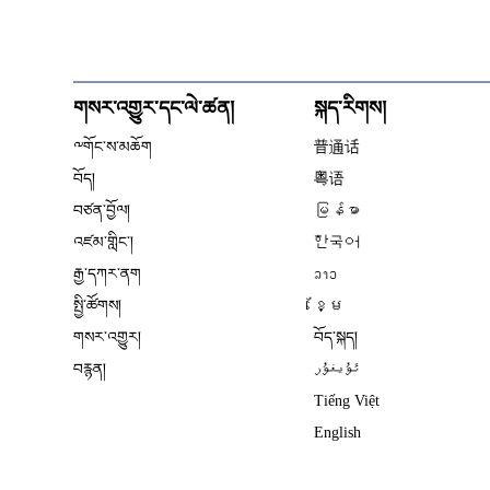
གསར་འགྱུར་དང་ལེ་ཚན།
སྐད་རིགས།
༸གོང་ས་མཆོག
普通话
བོད།
粤语
བཙན་བྱོལ།
မြန်မာ
འཛམ་གླིང༌།
한국어
རྒྱ་དཀར་ནག
ລາວ
སྤྱི་ཚོགས།
ខ្មែ
གསར་འགྱུར།
བོད་སྐད།
བརྙན།
ئۇيغۇر
Tiếng Việt
English