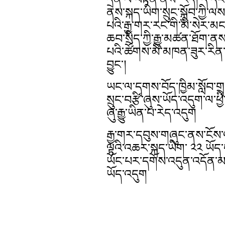
ནས་སྐད་ཡིག་སྲུང་སྐྱོབ་ཀྱི་ལ
པའི་རྒྱ་གར་རང་གི་མི་སེར་མང་
ཆབ་སྲིད་ཀྱི་རྒྱུ་མཚན་ཐོག་
པའི་ཚོགས་མི་མཁན་ཟུར་རིན་
བྱུང་།
ཡང་ལ་དྭགས་བོད་ཁྱིམ་སློབ་གྲྭར
སྲུང་བརྩི་ཞུས་ཡོད་འདུག་ལ་ཕྱི་ཟ
ཞུ་རྒྱུ་ཡིན་པ་རེད་འདུག
རྒྱ་གར་དབུས་གཞུང་ནས་ངོས་འཛ
ལྟའི་འཆར་སྐད་ཡིག་ ༢༢ ཡོད
ཡོང་པར་དགོས་འདུན་འདོན་མཁན
ཡོད་འདུག