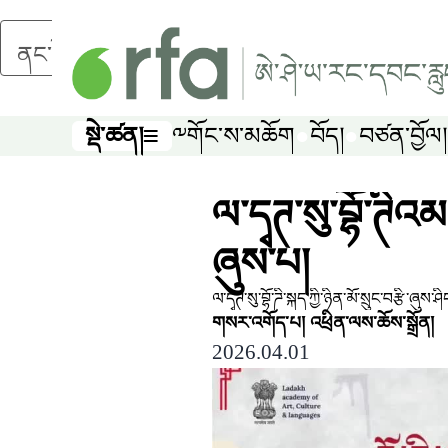
ནང་དོན་གཙོ་བོར་མཆོང་།
སྡེ་ཚན།
༸གོང་ས་མཆོག
བོད།
བཙན་བྱོལ།
སྡེ་ཚན།
ལ་དྭཊ་སུ་བྷོ་ཊིའམ་
ཞུས་པ།
ལ་དྭཊ་སུ་བྷོ་ཌི་སྐད་ཀྱི་ཉིན་མོ་སྲུང་བརྩི་ཞ
གསར་འགོད་པ།
འཕྲིན་ལས་ཆོས་སྒྲོན།
2026.04.01