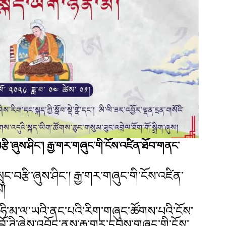
ུང་བརྩི་ཞུས་ཤིང་། རྒྱ་གར་གཞུང་གི་ངོས་འཛིན་ཐོབ་གནང་
་སྲུང་བརྩི་ཞུས་ཤིང་། རྒྱ་གར་གཞུང་གི་ངོས་འཛིན་
པ།
ཧི་མ་ལ་ཡའི་ནང་པའི་རིག་གཞུང་ཚོགས་པའི་ངོས་
ོ་ཊི་ཞེས་འབོད་ནས་རྒྱ་གར་དབུས་གཞུང་གི་ངོས་