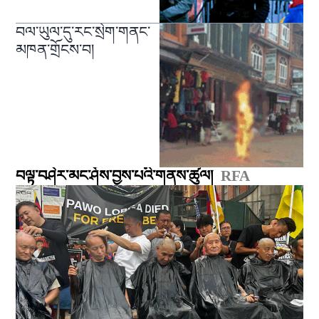
བལ་ཡུལ་དུ་རང་སྲེག་གནང་
མཁན་གྲོངས་བ།
བལྟ་བཤེར་མང་ཤོས་བྱས་པའི་གནས་ཚུལ།
RFA