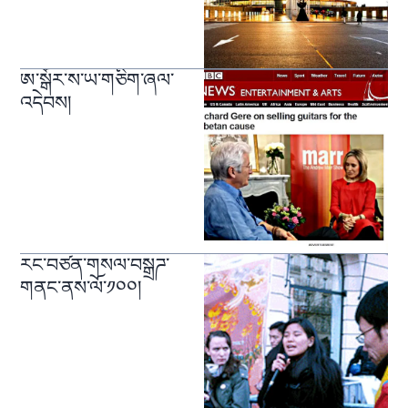
ཨ་སྒོར་ས་ཡ་གཅིག་ཞལ་
འདེབས།
རང་བཙན་གསལ་བསྒྲཌ་
གནང་ནས་ལོ་༡༠༠།