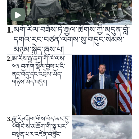
1
.
མགོ་རིལ་བཟོས་ཏེ་རྒྱལ་ཚོགས་ཀྱི་མདུན་བློ་
དགའ་རང་བཙན་ལགས་སུ་གདུང་སེམས་
མཉམ་སྐྱེད་ཞུས་པ།
2
.
ཨ་རིས་རྒྱ་ནག་གི་ཁེ་ལས་
༤༣ བཀག་སྡོམ་བྱས་པའི་
ནང་བོད་དང་འབྲེལ་ཡོད་
གཉིས་ཡོད་འདུག
3
.
རྒྱ་རིཊ་ཤིག་གིས་བོད་ནང་དུ་
༧གོང་ས་མཆོག་གི་སྐུ་པར་
བསྟན་པར་འཛིན་བཟུང་