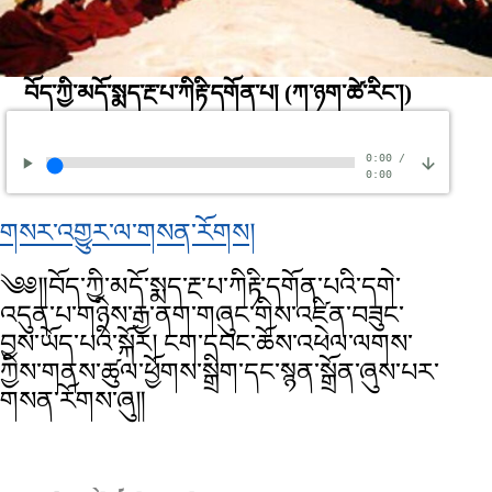
བོད་ཀྱི་མདོ་སྨད་རྔ་པ་ཀིརྟི་དགོན་པ།
(ཀ་ཉག་ཚེ་རིང༌།)
0:00
/
0:00
གསར་འགྱུར་ལ་གསན་རོགས།
༄༅༎བོད་ཀྱི་མདོ་སྨད་རྔ་པ་ཀིརྟི་དགོན་པའི་དགེ་
འདུན་པ་གཉིས་རྒྱ་ནག་གཞུང་གིས་འཛིན་བཟུང་
བྱས་ཡོད་པའི་སྐོར། ངག་དབང་ཆོས་འཕེལ་ལགས་
ཀྱིས་གནས་ཚུལ་ཕྱོགས་སྒྲིག་དང་སྙན་སྒྲོན་ཞུས་པར་
གསན་རོགས་ཞུ༎