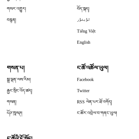
གསར་འགྱུར།
བོད་སྐད།
བརྙན།
ئۇيغۇر
Tiếng Việt
English
གསན་པ།
ང་ཚོ་འཚོལ་ཡུལ།
Opens in new window
སྒྲ་ལྡན་ལས་རིམ།
Facebook
Opens in new window
རྒྱང་སྲིང་འོད་ཚད།
Twitter
Opens in new window
གསན།
RSS ལེན་པར་ཐོ་འགོད།
པོཌ་ཁཱསཊ།
ང་ཚོར་འབྲེལ་བ་གནང་ཡུལ།
ང་ཚོའི་ངོ་སྤྲོད།