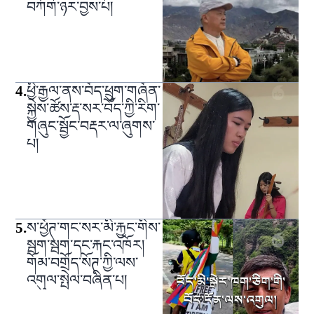
བཀག་ཉར་བྱས་པ།
4
.
ཕྱི་རྒྱལ་ནས་བོད་ཕྲུག་གཞོན་
སྐྱེས་ཚོས་རྡ་སར་བོད་ཀྱི་རིག་
གཞུང་སྦྱོང་བརྡར་ལ་ཞུགས་
པ།
5
.
ས་ཕྱོཊ་གང་སར་མི་རྐྱང་གིས་
སྦག་སྦག་དང་རྐང་འཁོར།
གོམ་བགྲོད་སོཊ་ཀྱི་ལས་
འགུལ་སྤེལ་བཞིན་པ།