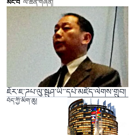
མང་བ
ལེ་ཚན་གཞན།
ཇོར་ཇ་ཌཔ་ལུ་སྦུཤ་ཡི་་དཔེ་མཛོད་ལེགས་གྲུབ།
བོད་ཀྱི་མིག་ཆུ།