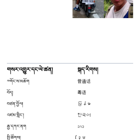
གསར་འགྱུར་དང་ལེ་ཚན།
སྐད་རིགས།
༸གོང་ས་མཆོག
普通话
བོད།
粤语
བཙན་བྱོལ།
မြန်မာ
འཛམ་གླིང༌།
한국어
རྒྱ་དཀར་ནག
ລາວ
སྤྱི་ཚོགས།
ខ្មែ