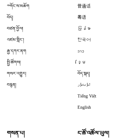
༸གོང་ས་མཆོག
普通话
བོད།
粤语
བཙན་བྱོལ།
မြန်မာ
འཛམ་གླིང༌།
한국어
རྒྱ་དཀར་ནག
ລາວ
སྤྱི་ཚོགས།
ខ្មែ
གསར་འགྱུར།
བོད་སྐད།
བརྙན།
ئۇيغۇر
Tiếng Việt
English
གསན་པ།
ང་ཚོ་འཚོལ་ཡུལ།