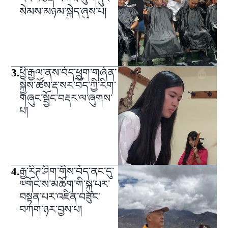
སེམས་མཉམ་སྐྱེད་ཞུས་པ།
3
.
ཕྱི་རྒྱལ་ནས་བོད་ཕྲུག་གཞོན་
སྐྱེས་ཚོས་རྡ་སར་བོད་ཀྱི་རིག་
གཞུང་སྦྱོང་བརྡར་ལ་ཞུགས་
པ།
4
.
རྒྱ་རིཊ་ཤིག་གིས་བོད་ནང་དུ་
༧གོང་ས་མཆོག་གི་སྐུ་པར་
བསྟན་པར་འཛིན་བཟུང་
བཀག་ཉར་བྱས་པ།