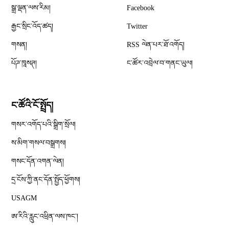
Opens in new window
སྒྲ་ལྡན་ལས་རིམ།
Facebook
Opens in new window
རྒྱང་སྲིང་འོད་ཚད།
Twitter
Opens in new window
གསན།
RSS ལེན་པར་ཐོ་འགོད།
པོཌ་ཁཱསཊ།
ང་ཚོར་འབྲེལ་བ་གནང་ཡུལ།
ང་ཚོའི་ངོ་སྤྲོད།
གསར་འགོད་པའི་སྒྲིག་སྲོལ།
Opens in new window
ས་མིག་གསལ་བསྒྲགས།
གསང་དོན་འགན་ལེན།
དྲ་ངོས་ཀྱི་ནང་དོན་སྤྱོད་ཕྱོགས།
Opens in new window
USAGM
Opens in new window
ཨ་རིའི་རླུང་འཕྲིན་ལས་ཁང༌།