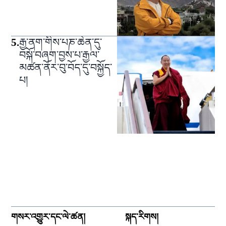
5
.
རྒྱ་ནག་གིས་པཎ་ཆེན་དུ་
བསྐོ་བཞག་བྱས་པ་རྒྱལ་
མཚན་ནོར་བུ་བོད་དུ་བསྐྱོད་
པ།
གསར་འགྱུར་དང་ལེ་ཚན།
སྐད་རིགས།