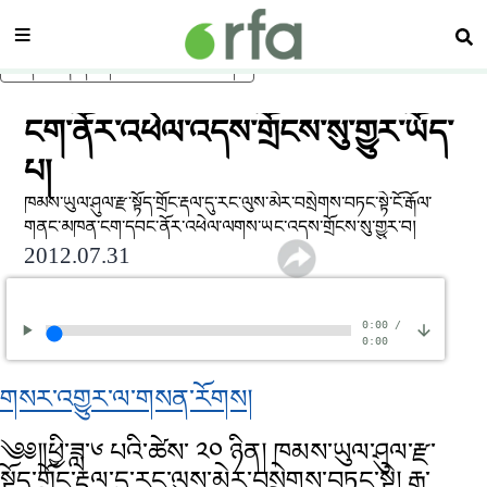
སྡེ་ཚན།
བཤ
ནང་དོན་གཙོ་བོར་མཆོང་།
ངག་ནོར་འཕེལ་འདས་གྲོངས་སུ་གྱུར་ཡོད་
པ།
ཁམས་ཡུལ་ཤུལ་རྫ་སྟོད་གྲོང་རྡལ་དུ་རང་ལུས་མེར་བསྲེགས་བཏང་སྟེ་ངོ་རྒོལ་
གནང་མཁན་ངག་དབང་ནོར་འཕེལ་ལགས་ཡང་འདས་གྲོངས་སུ་གྱུར་བ།
2012.07.31
0:00
/
0:00
གསར་འགྱུར་ལ་གསན་རོགས།
༄༅༎ཕྱི་ཟླ་༦ པའི་ཚེས་ ༢༠ ཉིན། ཁམས་ཡུལ་ཤུལ་རྫ་
སྟོད་གྲོང་རྡལ་དུ་རང་ལུས་མེར་བསྲེགས་བཏང་སྟེ། རྒྱ་