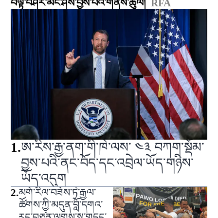
བལྟ་བཤེར་མང་ཤོས་བྱས་པའི་གནས་ཚུལ།
RFA
1
.
ཨ་རིས་རྒྱ་ནག་གི་ཁེ་ལས་ ༤༣ བཀག་སྡོམ་
བྱས་པའི་ནང་བོད་དང་འབྲེལ་ཡོད་གཉིས་
ཡོད་འདུག
2
.
མགོ་རིལ་བཟོས་ཏེ་རྒྱལ་
ཚོགས་ཀྱི་མདུན་བློ་དགའ་
རང་བཙན་ལགས་སུ་གདུང་