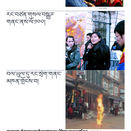
རང་བཙན་གསལ་བསྒྲཌ་
གནང་ནས་ལོ་༡༠༠།
བལ་ཡུལ་དུ་རང་སྲེག་གནང་
མཁན་གྲོངས་བ།