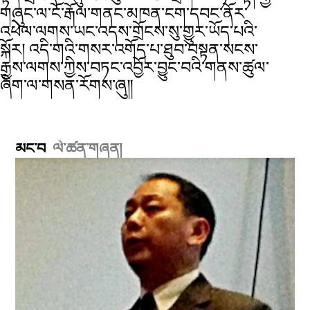
གཞུང་ལ་ངོ་རྒོལ་གནང་མཁན་ངག་དབང་ནོར་
འཕེལ་ལགས་ཡང་འདས་གྲོངས་སུ་གྱུར་ཡོད་པའི་
སྐོར། འདི་གའི་གསར་འགོད་པ་ཐུབ་བསྟན་སངས་
རྒྱས་ལགས་ཀྱིས་བཏང་འབྱོར་བྱུང་བའི་གནས་ཚུལ་
ཞིག་ལ་གསན་རོགས་ཞུ༎
མང་བ
ལེ་ཚན་གཞན།