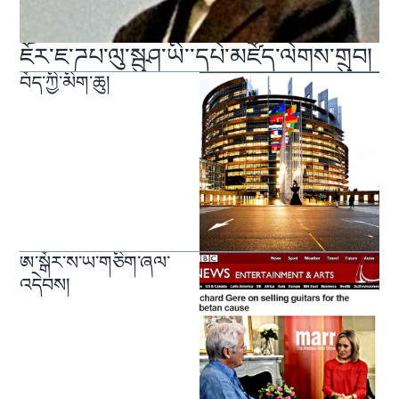
ཇོར་ཇ་ཌཔ་ལུ་སྦུཤ་ཡི་་དཔེ་མཛོད་ལེགས་གྲུབ།
བོད་ཀྱི་མིག་ཆུ།
ཨ་སྒོར་ས་ཡ་གཅིག་ཞལ་
འདེབས།