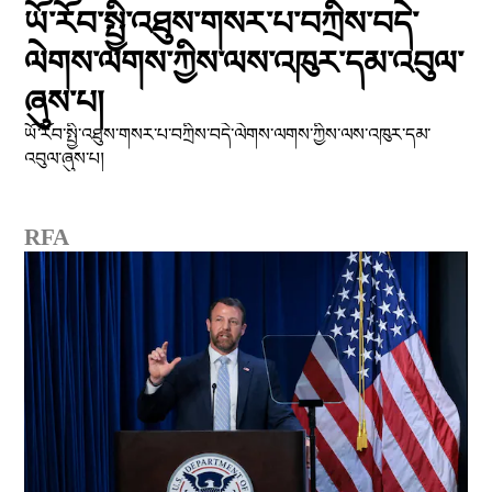
ཡོ་རོབ་སྤྱི་འཐུས་གསར་པ་བཀྲིས་བདེ་
ལེགས་ལགས་ཀྱིས་ལས་འཁུར་དམ་འབུལ་
ཞུས་པ།
ཡོ་རོབ་སྤྱི་འཐུས་གསར་པ་བཀྲིས་བདེ་ལེགས་ལགས་ཀྱིས་ལས་འཁུར་དམ་
འབུལ་ཞུས་པ།
RFA