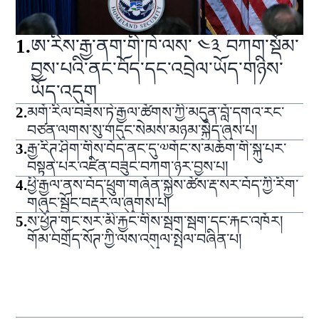
1
.
ཨ་རིས་རྒྱ་ནག་གི་ཁེ་ལས་ ༤༣ བཀག་སྡོམ་
བྱས་པའི་ནང་བོད་དང་འབྲེལ་ཡོད་གཉིས་
ཡོད་འདུག
2
.
མགོ་རིལ་བཟོས་ཏེ་རྒྱལ་ཚོགས་ཀྱི་མདུན་བློ་དགའ་རང་
བཙན་ལགས་སུ་གདུང་སེམས་མཉམ་སྐྱེད་ཞུས་པ།
3
.
རྒྱ་རིཊ་ཤིག་གིས་བོད་ནང་དུ་༧གོང་ས་མཆོག་གི་སྐུ་པར་
བསྟན་པར་འཛིན་བཟུང་བཀག་ཉར་བྱས་པ།
4
.
ཕྱི་རྒྱལ་ནས་བོད་ཕྲུག་གཞོན་སྐྱེས་ཚོས་རྡ་སར་བོད་ཀྱི་རིག་
གཞུང་སྦྱོང་བརྡར་ལ་ཞུགས་པ།
5
.
ས་ཕྱོཊ་གང་སར་མི་རྐྱང་གིས་སྦག་སྦག་དང་རྐང་འཁོར།
གོམ་བགྲོད་སོཊ་ཀྱི་ལས་འགུལ་སྤེལ་བཞིན་པ།