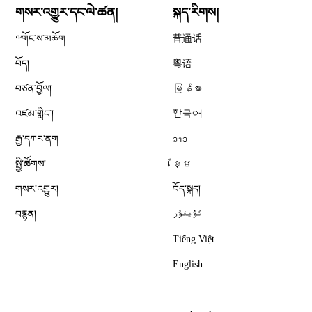
གསར་འགྱུར་དང་ལེ་ཚན།
སྐད་རིགས།
༸གོང་ས་མཆོག
普通话
བོད།
粤语
བཙན་བྱོལ།
မြန်မာ
འཛམ་གླིང༌།
한국어
རྒྱ་དཀར་ནག
ລາວ
སྤྱི་ཚོགས།
ខ្មែ
གསར་འགྱུར།
བོད་སྐད།
བརྙན།
ئۇيغۇر
Tiếng Việt
English