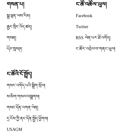
གསན་པ།
ང་ཚོ་འཚོལ་ཡུལ།
Opens in new window
སྒྲ་ལྡན་ལས་རིམ།
Facebook
Opens in new window
རྒྱང་སྲིང་འོད་ཚད།
Twitter
Opens in new window
གསན།
RSS ལེན་པར་ཐོ་འགོད།
པོཌ་ཁཱསཊ།
ང་ཚོར་འབྲེལ་བ་གནང་ཡུལ།
ང་ཚོའི་ངོ་སྤྲོད།
གསར་འགོད་པའི་སྒྲིག་སྲོལ།
Opens in new window
ས་མིག་གསལ་བསྒྲགས།
གསང་དོན་འགན་ལེན།
དྲ་ངོས་ཀྱི་ནང་དོན་སྤྱོད་ཕྱོགས།
Opens in new window
USAGM
Opens in new window