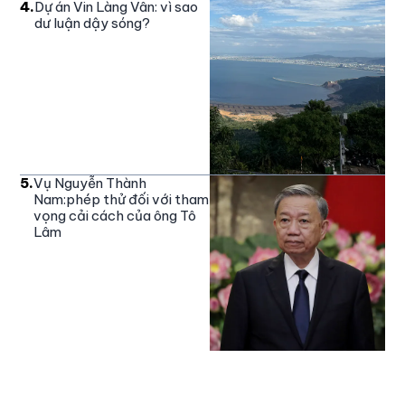
4
.
Dự án Vin Làng Vân: vì sao
dư luận dậy sóng?
5
.
Vụ Nguyễn Thành
Nam:phép thử đối với tham
vọng cải cách của ông Tô
Lâm