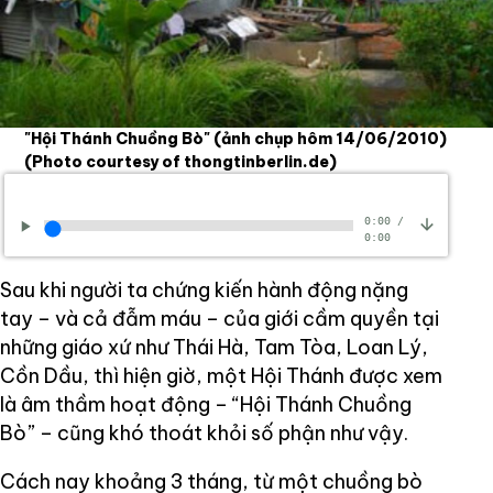
"Hội Thánh Chuồng Bò" (ảnh chụp hôm 14/06/2010)
(Photo courtesy of thongtinberlin.de)
0:00
/
0:00
Sau khi người ta chứng kiến hành động nặng
tay – và cả đẫm máu – của giới cầm quyền tại
những giáo xứ như Thái Hà, Tam Tòa, Loan Lý,
Cồn Dầu, thì hiện giờ, một Hội Thánh được xem
là âm thầm hoạt động – “Hội Thánh Chuồng
Bò” – cũng khó thoát khỏi số phận như vậy.
Cách nay khoảng 3 tháng, từ một chuồng bò