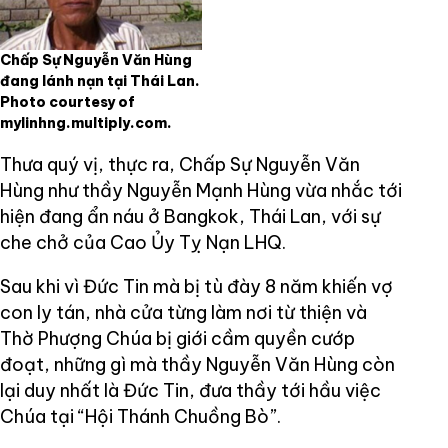
Chấp Sự Nguyễn Văn Hùng
đang lánh nạn tại Thái Lan.
Photo courtesy of
mylinhng.multiply.com.
Thưa quý vị, thực ra, Chấp Sự Nguyễn Văn
Hùng như thầy Nguyễn Mạnh Hùng vừa nhắc tới
hiện đang ẩn náu ở Bangkok, Thái Lan, với sự
che chở của Cao Ủy Tỵ Nạn LHQ.
Sau khi vì Đức Tin mà bị tù đày 8 năm khiến vợ
con ly tán, nhà cửa từng làm nơi từ thiện và
Thờ Phượng Chúa bị giới cầm quyền cướp
đoạt, những gì mà thầy Nguyễn Văn Hùng còn
lại duy nhất là Đức Tin, đưa thầy tới hầu việc
Chúa tại “Hội Thánh Chuồng Bò”.