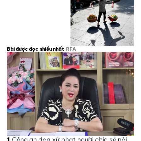
Bài được đọc nhiều nhất
RFA
1
.
Công an dọa xử phạt người chia sẻ nội