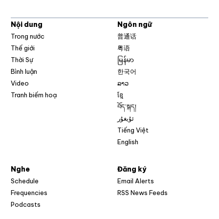
Nội dung
Ngôn ngữ
Trong nước
普通话
Thế giới
粤语
Thời Sự
မြန်မာ
Bình luận
한국어
Video
ລາວ
Tranh biếm hoạ
ខ្មែ
བོད་སྐད།
ئۇيغۇر
Tiếng Việt
English
Nghe
Đăng ký
Schedule
Email Alerts
Opens in new w
Frequencies
RSS News Feeds
Podcasts