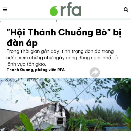
Nội dung
Tì
Bỏ qua nội dung chính
"Hội Thánh Chuồng Bò" bị
đàn áp
Trong thời gian gần đây, tình trạng đàn áp trong
nước xem chừng như ngày càng đáng ngại, nhất là
lãnh vực tôn giáo.
Thanh Quang, phóng viên RFA