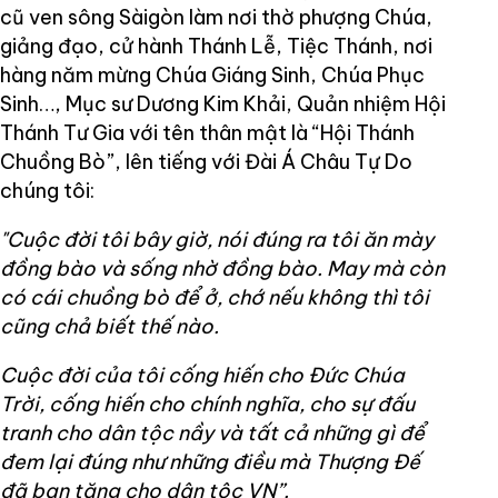
cũ ven sông Sàigòn làm nơi thờ phượng Chúa,
giảng đạo, cử hành Thánh Lễ, Tiệc Thánh, nơi
hàng năm mừng Chúa Giáng Sinh, Chúa Phục
Sinh…, Mục sư Dương Kim Khải, Quản nhiệm Hội
Thánh Tư Gia với tên thân mật là “Hội Thánh
Chuồng Bò”, lên tiếng với Đài Á Châu Tự Do
chúng tôi:
"Cuộc đời tôi bây giờ, nói đúng ra tôi ăn mày
đồng bào và sống nhờ đồng bào. May mà còn
có cái chuồng bò để ở, chớ nếu không thì tôi
cũng chả biết thế nào.
Cuộc đời của tôi cống hiến cho Đức Chúa
Trời, cống hiến cho chính nghĩa, cho sự đấu
tranh cho dân tộc nầy và tất cả những gì để
đem lại đúng như những điều mà Thượng Đế
đã ban tặng cho dân tộc VN”.