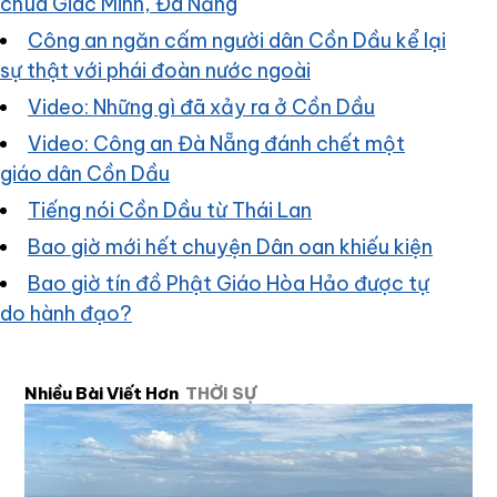
chùa Giác Minh, Đà Nẵng
Công an ngăn cấm người dân Cồn Dầu kể lại
sự thật với phái đoàn nước ngoài
Video: Những gì đã xảy ra ở Cồn Dầu
Video: Công an Đà Nẵng đánh chết một
giáo dân Cồn Dầu
Tiếng nói Cồn Dầu từ Thái Lan
Bao giờ mới hết chuyện Dân oan khiếu kiện
Bao giờ tín đồ Phật Giáo Hòa Hảo được tự
do hành đạo?
Nhiều Bài Viết Hơn
THỜI SỰ