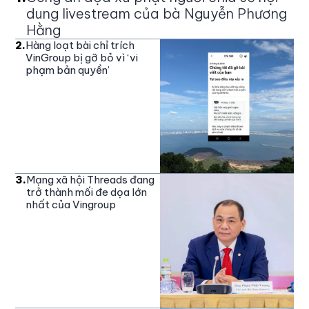
dung livestream của bà Nguyễn Phương
Hằng
2
.
Hàng loạt bài chỉ trích
VinGroup bị gỡ bỏ vì ‘vi
phạm bản quyền’
3
.
Mạng xã hội Threads đang
trở thành mối đe dọa lớn
nhất của Vingroup