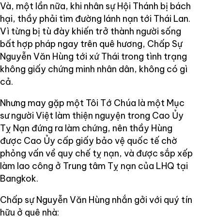
Và, một lần nữa, khi nhân sự Hội Thánh bị bách
hại, thầy phải tìm đường lánh nạn tới Thái Lan.
Vì từng bị tù đày khiến trở thành người sống
bất hợp pháp ngay trên quê hương, Chấp Sự
Nguyễn Văn Hùng tới xứ Thái trong tình trạng
không giấy chứng minh nhân dân, không có gì
cả.
Nhưng may gặp một Tôi Tớ Chúa là một Mục
sư người Việt làm thiện nguyện trong Cao Ủy
Tỵ Nạn đứng ra làm chứng, nên thầy Hùng
được Cao Ủy cấp giấy bảo vệ quốc tế chờ
phỏng vấn về quy chế tỵ nạn, và được sắp xếp
làm lao công ở Trung tâm Tỵ nạn của LHQ tại
Bangkok.
Chấp sự Nguyễn Văn Hùng nhắn gởi với quý tín
hữu ở quê nhà: