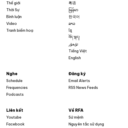
Thế giới
粤语
Thời Sự
မြန်မာ
Bình luận
한국어
Video
ລາວ
Tranh biếm hoạ
ខ្មែ
བོད་སྐད།
ئۇيغۇر
Tiếng Việt
English
Nghe
Đăng ký
Schedule
Email Alerts
Opens in new w
Frequencies
RSS News Feeds
Podcasts
Liên kết
Về RFA
Opens in new window
Youtube
Sứ mệnh
Opens in new window
Facebook
Nguyên tắc sử dụng