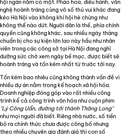
hội ngàn năm có một. Pháo hoa, diễu hành, văn
nghệ hoành tráng cùng vô số thú vui khác đang
kéo Hà Nội vào không khí hội hè chừng như
không thể nào dứt. Người dân là thế, phía chính
quyền cũng không khác, sau nhiều ngày tháng
chuẩn bị cho sự kiện lớn lao này hầu như nhân
viên trong các công sở tại Hà Nội đang nghĩ
dưỡng sức chờ xem ngày bế mạc, được biết sẽ
hoành tráng và tốn kém nhất từ trước tới nay.
Tốn kém bao nhiêu cũng không thành vấn đề vì
nhiều dự án nằm trong kế hoạch xã hội hóa.
Doanh nghiệp đóng góp vào rất nhiều công
trình kể cả công trình văn hóa như cuộn phim
"Lý Công Uẩn, đường tới thành Thăng Long"
như mọi người đã biết. Riêng nhà nước, số tiền
bỏ ra chính thức chưa được công bố nhưng
theo nhiều chuyên gia đánh giá thì con số