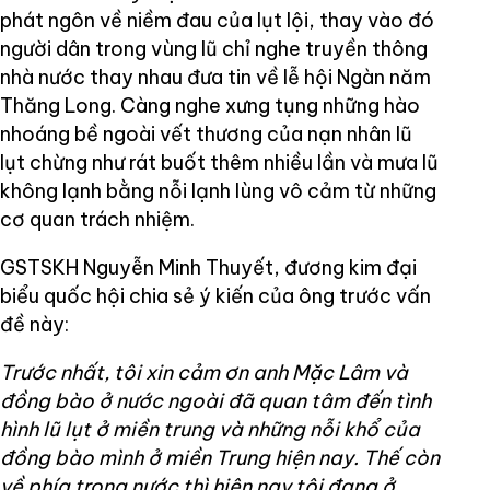
phát ngôn về niềm đau của lụt lội, thay vào đó
người dân trong vùng lũ chỉ nghe truyền thông
nhà nước thay nhau đưa tin về lễ hội Ngàn năm
Thăng Long. Càng nghe xưng tụng những hào
nhoáng bề ngoài vết thương của nạn nhân lũ
lụt chừng như rát buốt thêm nhiều lần và mưa lũ
không lạnh bằng nỗi lạnh lùng vô cảm từ những
cơ quan trách nhiệm.
GSTSKH Nguyễn Minh Thuyết, đương kim đại
biểu quốc hội chia sẻ ý kiến của ông trước vấn
đề này:
Trước nhất, tôi xin cảm ơn anh Mặc Lâm và
đồng bào ở nước ngoài đã quan tâm đến tình
hình lũ lụt ở miền trung và những nỗi khổ của
đồng bào mình ở miền Trung hiện nay. Thế còn
về phía trong nước thì hiện nay tôi đang ở