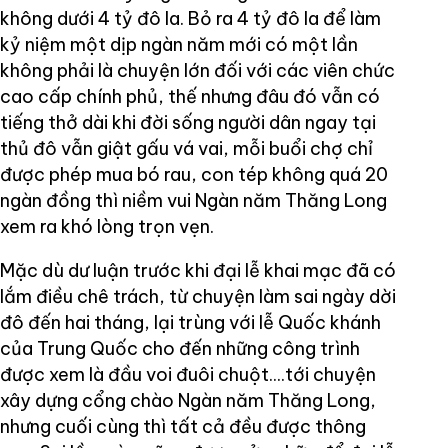
không dưới 4 tỷ đô la. Bỏ ra 4 tỷ đô la để làm
kỷ niệm một dịp ngàn năm mới có một lần
không phải là chuyện lớn đối với các viên chức
cao cấp chính phủ, thế nhưng đâu đó vẫn có
tiếng thở dài khi đời sống người dân ngay tại
thủ đô vẫn giật gấu vá vai, mỗi buổi chợ chỉ
được phép mua bó rau, con tép không quá 20
ngàn đồng thì niềm vui Ngàn năm Thăng Long
xem ra khó lòng trọn vẹn.
Mặc dù dư luận trước khi đại lễ khai mạc đã có
lắm điều chê trách, từ chuyện làm sai ngày dời
đô đến hai tháng, lại trùng với lễ Quốc khánh
của Trung Quốc cho đến những công trình
được xem là đầu voi đuôi chuột....tới chuyện
xây dựng cổng chào Ngàn năm Thăng Long,
nhưng cuối cùng thì tất cả đều được thông