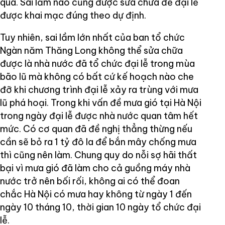
qua. Sai lầm nào cũng được sửa chữa để đại lễ
được khai mạc đúng theo dự định.
Tuy nhiên, sai lầm lớn nhất của ban tổ chức
Ngàn năm Thăng Long không thể sửa chữa
được là nhà nước đã tổ chức đại lễ trong mùa
bão lũ mà không có bất cứ kế hoạch nào che
đỡ khi chương trình đại lễ xảy ra trùng với mưa
lũ phá hoại. Trong khi vấn đề mưa gió tại Hà Nội
trong ngày đại lễ được nhà nước quan tâm hết
mức. Có cơ quan đã đề nghị thẳng thừng nếu
cần sẽ bỏ ra 1 tỷ đô la để bắn mây chống mưa
thì cũng nên làm. Chung quy do nỗi sợ hãi thất
bại vì mưa gió đã làm cho cả guồng máy nhà
nước trở nên bối rối, không ai có thể đoan
chắc Hà Nội có mưa hay không từ ngày 1 đến
ngày 10 tháng 10, thời gian 10 ngày tổ chức đại
lễ.