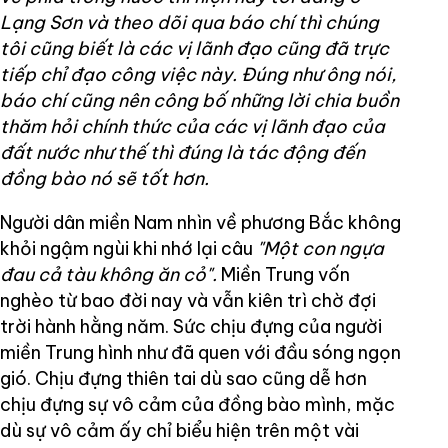
Lạng Sơn và theo dõi qua báo chí thì chúng
tôi cũng biết là các vị lãnh đạo cũng đã trực
tiếp chỉ đạo công việc này. Đúng như ông nói,
báo chí cũng nên công bố những lời chia buồn
thăm hỏi chính thức của các vị lãnh đạo của
đất nước như thế thì đúng là tác động đến
đồng bào nó sẽ tốt hơn.
Người dân miền Nam nhìn về phương Bắc không
khỏi ngậm ngùi khi nhớ lại câu
"Một con ngựa
đau cả tàu không ăn cỏ".
Miền Trung vốn
nghèo từ bao đời nay và vẫn kiên trì chờ đợi
trời hành hằng năm. Sức chịu đựng của người
miền Trung hình như đã quen với đầu sóng ngọn
gió. Chịu đựng thiên tai dù sao cũng dễ hơn
chịu đựng sự vô cảm của đồng bào mình, mặc
dù sự vô cảm ấy chỉ biểu hiện trên một vài