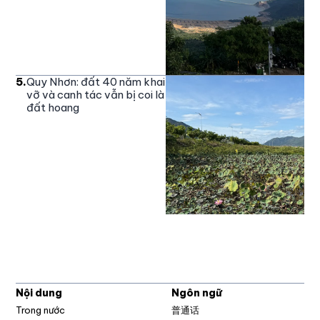
5
.
Quy Nhơn: đất 40 năm khai
vỡ và canh tác vẫn bị coi là
đất hoang
Nội dung
Ngôn ngữ
Trong nước
普通话