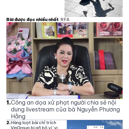
Bài được đọc nhiều nhất
RFA
1
.
Công an dọa xử phạt người chia sẻ nội
dung livestream của bà Nguyễn Phương
Hằng
2
.
Hàng loạt bài chỉ trích
VinGroup bị gỡ bỏ vì ‘vi