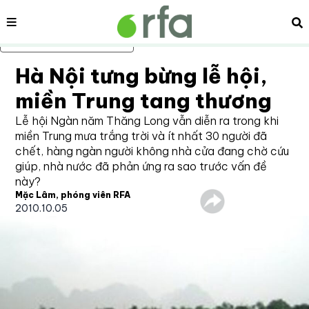
Nội dung
Tì
Bỏ qua nội dung chính
Hà Nội tưng bừng lễ hội,
miền Trung tang thương
Lễ hội Ngàn năm Thăng Long vẫn diễn ra trong khi
miền Trung mưa trắng trời và ít nhất 30 người đã
chết, hàng ngàn người không nhà cửa đang chờ cứu
giúp, nhà nước đã phản ứng ra sao trước vấn đề
này?
Mặc Lâm, phóng viên RFA
2010.10.05