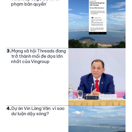
phạm bản quyền’
3
.
Mạng xã hội Threads đang
trở thành mối đe dọa lớn
nhất của Vingroup
4
.
Dự án Vin Làng Vân: vì sao
dư luận dậy sóng?