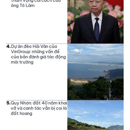
tham vọng cải cách của
ông Tô Lâm
4
.
Dự án đèo Hải Vân của
VinGroup: những vấn đề
của bản đánh giá tác động
môi trường
5
.
Quy Nhơn: đất 40 năm khai
vỡ và canh tác vẫn bị coi là
đất hoang