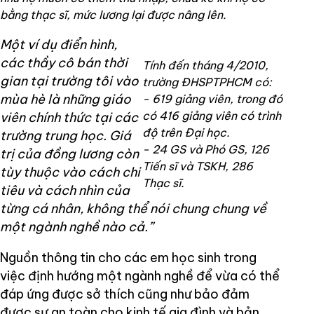
bằng thạc sĩ, mức lương lại được nâng lên.
Một ví dụ điển hình,
các thầy cô bán thời
Tính đến tháng 4/2010,
gian tại trường tôi vào
trường ĐHSPTPHCM có:
mùa hè là những giáo
- 619 giảng viên, trong đó
có 416 giảng viên có trình
viên chính thức tại các
độ trên Đại học.
trường trung học. Giá
- 24 GS và Phó GS, 126
trị của đồng lương còn
Tiến sĩ và TSKH, 286
tùy thuộc vào cách chi
Thạc sĩ.
tiêu và cách nhìn của
từng cá nhân, không thể nói chung chung về
một ngành nghề nào cả.”
Nguồn thông tin cho các em học sinh trong
việc định hướng một ngành nghề để vừa có thể
đáp ứng được sở thích cũng như bảo đảm
được sự an toàn cho kinh tế gia đình và bản