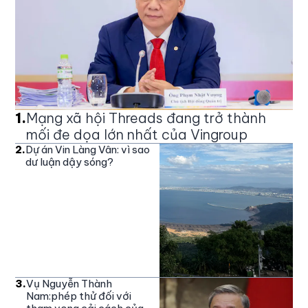
1
.
Mạng xã hội Threads đang trở thành
mối đe dọa lớn nhất của Vingroup
2
.
Dự án Vin Làng Vân: vì sao
dư luận dậy sóng?
3
.
Vụ Nguyễn Thành
Nam:phép thử đối với