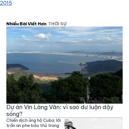
2015
Nhiều Bài Viết Hơn
THỜI SỰ
Dự án Vin Làng Vân: vì sao dư luận dậy
sóng?
Chiến dịch ủng hộ Cuba: lời
trấn an phe bảo thủ trong