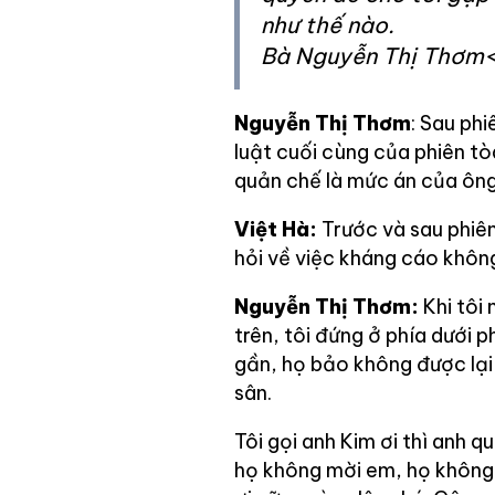
như thế nào.
Bà Nguyễn Thị Thơm<
Nguyễn Thị Thơm
: Sau phi
luật cuối cùng của phiên t
quản chế là mức án của ông
Việt Hà:
Trước và sau phiên
hỏi về việc kháng cáo khôn
Nguyễn Thị Thơm:
Khi tôi 
trên, tôi đứng ở phía dưới ph
gần, họ bảo không được lại
sân.
Tôi gọi anh Kim ơi thì anh q
họ không mời em, họ không