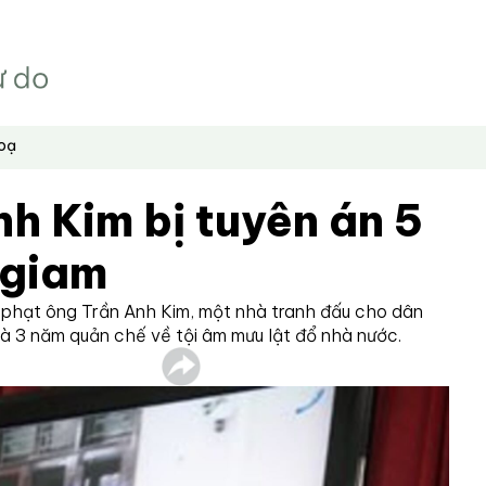
hoạ
h Kim bị tuyên án 5
 giam
n phạt ông Trần Anh Kim, một nhà tranh đấu cho dân
và 3 năm quản chế về tội âm mưu lật đổ nhà nước.