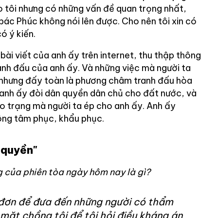
 tôi nhưng có những vấn đề quan trọng nhất,
bác Phúc không nói lên được. Cho nên tôi xin có
ó ý kiến.
bài viết của anh ấy trên internet, thu thập thông
tranh đấu của anh ấy. Và những việc mà người ta
 nhưng đấy toàn là phương châm tranh đấu hòa
anh ấy đòi dân quyền dân chủ cho đất nước, và
o trạng mà người ta ép cho anh ấy. Anh ấy
ông tâm phục, khẩu phục.
 quyền"
g của phiên tòa ngày hôm nay là gì?
 đơn để đưa đến những người có thẩm
mặt chồng tôi để tôi hỏi điều kháng án