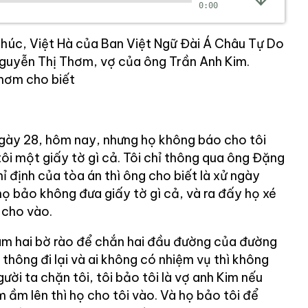
0:00
 thúc, Việt Hà của Ban Việt Ngữ Đài Á Châu Tự Do
guyễn Thị Thơm, vợ của ông Trần Anh Kim.
Thơm cho biết
 ngày 28, hôm nay, nhưng họ không báo cho tôi
ôi một giấy tờ gì cả. Tôi chỉ thông qua ông Đặng
ỉ định của tòa án thì ông cho biết là xử ngày
 họ bảo không đưa giấy tờ gì cả, và ra đấy họ xé
é cho vào.
ọ làm hai bờ rào để chắn hai đầu đường của đường
thông đi lại và ai không có nhiệm vụ thì không
ười ta chặn tôi, tôi bảo tôi là vợ anh Kim nếu
m ầm lên thì họ cho tôi vào. Và họ bảo tôi để