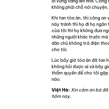
ơi vững vàng lên nhá. Công 
không phải chỗ nói chuyện, 
Khi tan tòa án, thì công an 
này tránh thì họ đi họ ngăn t
của tôi thì họ không đưa ng
những người khác trước mà 
dân chủ không trả điện thoạ
cho tôi.
Lúc bấy giờ tòa án đã tan h
không hỏi được ai và bây g
thẩm quyền để cho tôi gặp 
nào.
Việt Hà:
Xin cảm ơn bà đã
hôm nay.