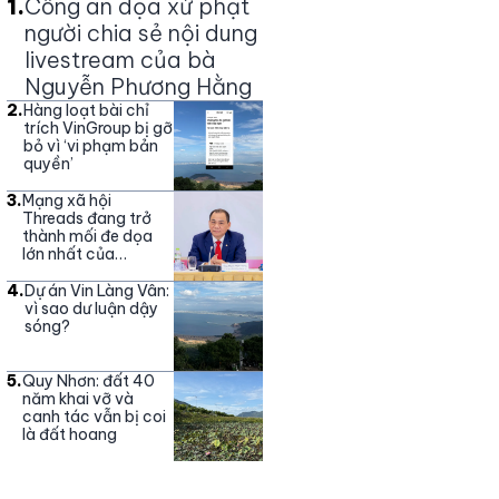
1
.
Công an dọa xử phạt
người chia sẻ nội dung
livestream của bà
Nguyễn Phương Hằng
2
.
Hàng loạt bài chỉ
trích VinGroup bị gỡ
bỏ vì ‘vi phạm bản
quyền’
3
.
Mạng xã hội
Threads đang trở
thành mối đe dọa
lớn nhất của
Vingroup
4
.
Dự án Vin Làng Vân:
vì sao dư luận dậy
sóng?
5
.
Quy Nhơn: đất 40
năm khai vỡ và
canh tác vẫn bị coi
là đất hoang