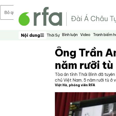
Bỏ qua nội dung chính
Bình luận
Video
Tranh biếm 
Nội dung
Thời Sự
Nội dung
Ông Trần An
năm rưỡi tù
Tòa án tỉnh Thái Bình đã tuyê
chủ Việt Nam, 5 năm rưỡi tù ở 
Việt Hà, phóng viên RFA