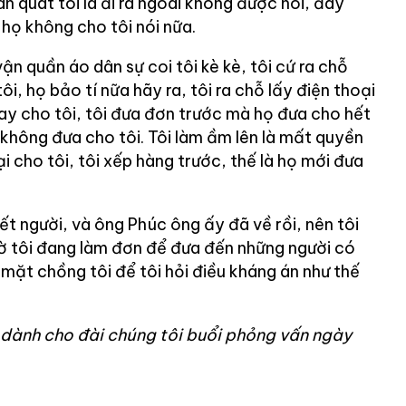
an quát tôi là đi ra ngoài không được nói, đây
họ không cho tôi nói nữa.
vận quần áo dân sự coi tôi kè kè, tôi cứ ra chỗ
ôi, họ bảo tí nữa hãy ra, tôi ra chỗ lấy điện thoại
ay cho tôi, tôi đưa đơn trước mà họ đưa cho hết
không đưa cho tôi. Tôi làm ầm lên là mất quyền
i cho tôi, tôi xếp hàng trước, thế là họ mới đưa
ết người, và ông Phúc ông ấy đã về rồi, nên tôi
iờ tôi đang làm đơn để đưa đến những người có
mặt chồng tôi để tôi hỏi điều kháng án như thế
 dành cho đài chúng tôi buổi phỏng vấn ngày