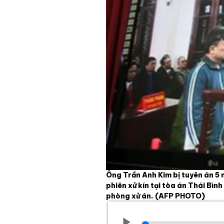
Ông Trần Anh Kim bị tuyên án 5 n
phiên xử kín tại tòa án Thái Bì
phòng xử án.
(AFP PHOTO)