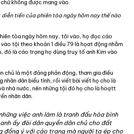
ia chứ không được mang vào.
t diễn tiến của phiên tòa ngày hôm nay thế nào
hiên tòa ngày hôm nay, tôi vào, họ đọc cáo
 vào tội theo khoản 1 điều 79 là họat động nhằm
, đó là cáo trạng họ dùng truy tố anh Kim vào
n chủ là một đảng phản động, tham gia điều
nhân dân biểu tình, rồi viết bài viết họ cho là
và nhà nước, nên những tội đó họ cho là hoạtt
yền nhân dân.
 những việc anh làm là tranh đấu hòa bình
 anh ấy đòi dân quyền dân chủ cho đất
g đồng ý với cáo trạng mà người ta ép cho