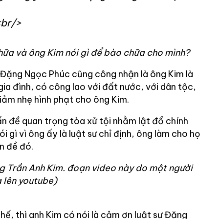
br/>
hữa và ông Kim nói gì để bào chữa cho mình?
ư Đặng Ngọc Phúc cũng công nhận là ông Kim là
gia đình, có công lao với đất nước, với dân tộc,
giảm nhẹ hình phạt cho ông Kim.
ấn đề quan trọng tòa xử tội nhằm lật đổ chính
 gì vì ông ấy là luật sư chỉ định, ông làm cho họ
n đề đó.
ng Trần Anh Kim. đoạn video này do một người
a lên youtube)
thế, thì anh Kim có nói là cảm ơn luật sư Đặng