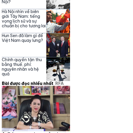
Nội?
Hà Nội nhìn về biên
giới Tây Nam: tiếng
vọng lịch sử và sự
chuẩn bị cho tương lai
Hun Sen đã làm gì để
Việt Nam quay lưng?
Chính quyền tận thu
bằng thuế, phí:
nguyên nhân và hệ
quả
Bài được đọc nhiều nhất
RFA