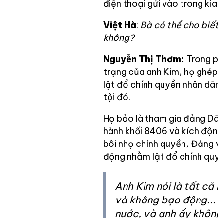
điện thoại gửi vào trong k
Việt Hà
:
Bà có thể cho biế
không?
Nguyễn Thị Thơm:
Trong p
trạng của anh Kim, họ ghép
lật đổ chính quyền nhân dân
tội đó.
Họ bảo là tham gia đảng Dâ
hành khối 8406 và kích động 
bôi nhọ chính quyền, Đảng 
động nhằm lật đổ chính qu
Anh Kim nói là tất cả
và không bạo động...
nước, và anh ấy khôn