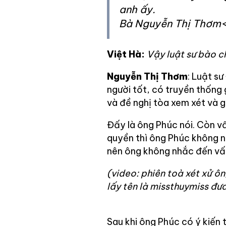
anh ấy.
Bà Nguyễn Thị Thơm<
Việt Hà:
Vậy luật sư bào c
Nguyễn Thị Thơm
: Luật s
người tốt, có truyền thống 
và đề nghị tòa xem xét và 
Đấy là ông Phúc nói. Còn v
quyền thì ông Phúc không nói
nên ông không nhắc đến vấ
(video: phiên toà xét xử ô
lấy tên là missthuymiss đư
Sau khi ông Phúc có ý kiến 