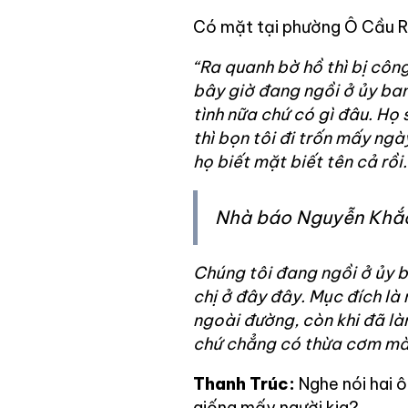
Có mặt tại phường Ô Cầu Rề
“Ra quanh bờ hồ thì bị côn
bây giờ đang ngồi ở ủy ba
tình nữa chứ có gì đâu. Họ
thì bọn tôi đi trốn mấy ngà
họ biết mặt biết tên cả rồi.
Nhà báo Nguyễn Khắ
Chúng tôi đang ngồi ở ủy 
chị ở đây đây. Mục đích là 
ngoài đường, còn khi đã làm
chứ chẳng có thừa cơm mà 
Thanh Trúc:
Nghe nói hai ô
giống mấy người kia?