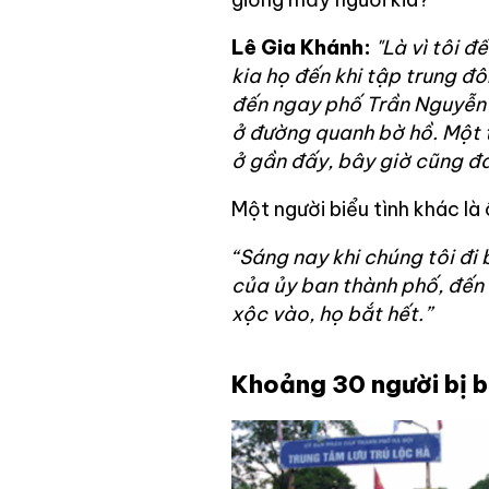
Lê Gia Khánh:
"Là vì tôi 
kia họ đến khi tập trung đô
đến ngay phố Trần Nguyễn H
ở đường quanh bờ hồ. Một t
ở gần đấy, bây giờ cũng đa
Một người biểu tình khác là
“Sáng nay khi chúng tôi đi
của ủy ban thành phố, đến 
xộc vào, họ bắt hết.”
Khoảng 30 người bị 