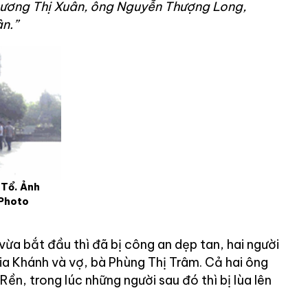
Dương Thị Xuân, ông Nguyễn Thượng Long,
n.”
 Tổ. Ảnh
 Photo
 vừa bắt đầu thì đã bị công an dẹp tan, hai người
ia Khánh và vợ, bà Phùng Thị Trâm. Cả hai ông
 Rền, trong lúc những người sau đó thì bị lùa lên