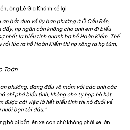
n, ông Lê Gia Khánh kể lại:
g an bắt đưa về ủy ban phường ở Ô Cầu Rền,
n đấy, họ ngăn cản không cho anh em đi biểu
 sợ nhất là biểu tình quanh bờ hồ Hoàn Kiếm. Thế
y rồi lúc ra hồ Hoàn Kiếm thì họ xông ra họ túm,
c Toàn
ban phường, đang đấu võ mồm với các anh các
nó chỉ phá biểu tình, không cho tụ họp hò hét
 được cái việc là hết biểu tình thì nó đuổi về
nuôi bọn tôi đâu.”
ng bà bị bắt lên xe con chứ không phải xe lớn