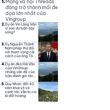
1
.
Mạng xã hội Threads
đang trở thành mối đe
dọa lớn nhất của
Vingroup
2
.
Dự án Vin Làng Vân:
vì sao dư luận dậy
sóng?
3
.
Vụ Nguyễn Thành
Nam:phép thử đối
với tham vọng cải
cách của ông Tô
Lâm
4
.
Dự án đèo Hải Vân
của VinGroup:
những vấn đề của
bản đánh giá tác
động môi trường
5
.
Quy Nhơn: đất 40
năm khai vỡ và
canh tác vẫn bị coi
là đất hoang