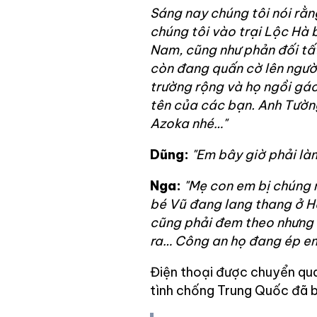
Sáng nay chúng tôi nói rằng
chúng tôi vào trại Lộc Hà 
Nam, cũng như phản đối tất
còn đang quấn cờ lên người
trường rộng và họ ngồi gác
tên của các bạn. Anh Tườn
Azoka nhé…"
Dũng:
"Em bây giờ phải làm
Nga:
"Mẹ con em bị chúng n
bé Vũ đang lang thang ở Hà
cũng phải đem theo nhưng 
ra… Công an họ đang ép em
Điện thoại được chuyển qua
tình chống Trung Quốc đã b