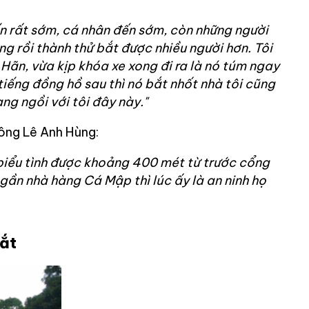
đến rất sớm, cá nhân đến sớm, còn những người
ng rồi thành thử bắt được nhiều người hơn. Tôi
ãn, vừa kịp khóa xe xong đi ra là nó túm ngay
iếng đồng hồ sau thì nó bắt nhốt nhà tôi cũng
ng ngồi với tôi đây này."
 ông Lê Anh Hùng:
 biểu tình được khoảng 400 mét từ trước cổng
gần nhà hàng Cá Mập thì lúc ấy là an ninh họ
bắt