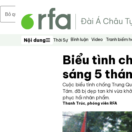
Bỏ qua nội dung chính
Bình luận
Video
Tranh biếm 
Nội dung
Thời Sự
Nội dung
Biểu tình 
sáng 5 thán
Cuộc biểu tình chống Trung Qu
Tám, đã bị dẹp tan khi vừa khởi
phục hồi nhân phẩm.
Thanh Trúc, phóng viên RFA