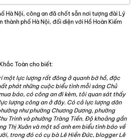
ố Hà Nội, công an đã chốt sẵn nơi tượng đài Lý
n thành phố Hà Nội, đối diện với Hồ Hoàn Kiếm
Khắc Toàn cho biết:
í một lực lượng rất đông ở quanh bờ hồ, đặc
uất phát những cuộc biểu tình mỗi sáng Chủ
 mua báo, có công an đi kèm, tôi quan sát thấy
lực lượng công an ở đây. Có cả lực lượng dân
phường như phường Chương Dương, phường
u Trinh và phường Tràng Tiền. Độ khoảng gần
ơng Thị Xuân và một số anh em biểu tình báo về
ười, trong đó có cụ bà Lê Hiền Đức, blogger Lê