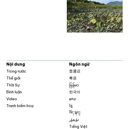
Nội dung
Ngôn ngữ
Trong nước
普通话
Thế giới
粤语
Thời Sự
မြန်မာ
Bình luận
한국어
Video
ລາວ
Tranh biếm hoạ
ខ្មែ
བོད་སྐད།
ئۇيغۇر
Tiếng Việt