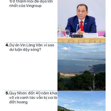
trở thành mối đe dọa lớn
nhất của Vingroup
4
.
Dự án Vin Làng Vân: vì sao
dư luận dậy sóng?
5
.
Quy Nhơn: đất 40 năm khai
vỡ và canh tác vẫn bị coi là
đất hoang