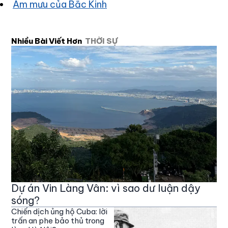
Âm mưu của Bắc Kinh
Nhiều Bài Viết Hơn
THỜI SỰ
Dự án Vin Làng Vân: vì sao dư luận dậy
sóng?
Chiến dịch ủng hộ Cuba: lời
trấn an phe bảo thủ trong