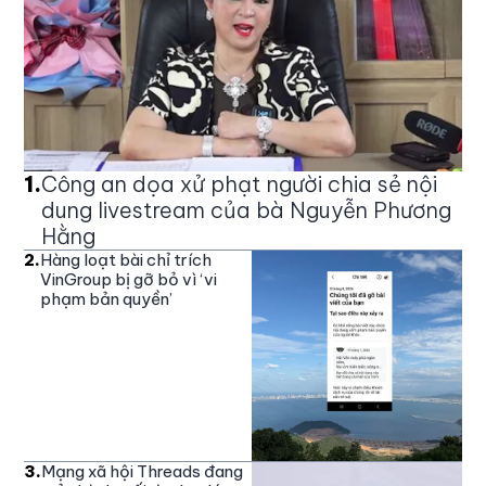
1
.
Công an dọa xử phạt người chia sẻ nội
dung livestream của bà Nguyễn Phương
Hằng
2
.
Hàng loạt bài chỉ trích
VinGroup bị gỡ bỏ vì ‘vi
phạm bản quyền’
3
.
Mạng xã hội Threads đang