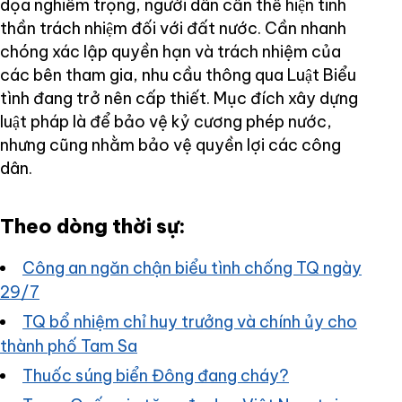
dọa nghiêm trọng, người dân cần thể hiện tinh
thần trách nhiệm đối với đất nước. Cần nhanh
chóng xác lập quyền hạn và trách nhiệm của
các bên tham gia, nhu cầu thông qua Luật Biểu
tình đang trở nên cấp thiết. Mục đích xây dựng
luật pháp là để bảo vệ kỷ cương phép nước,
nhưng cũng nhằm bảo vệ quyền lợi các công
dân.
Theo dòng thời sự:
Công an ngăn chận biểu tình chống TQ ngày
29/7
TQ bổ nhiệm chỉ huy trưởng và chính ủy cho
thành phố Tam Sa
Thuốc súng biển Đông đang cháy?