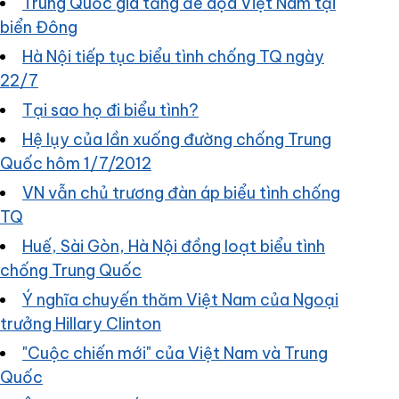
Trung Quốc gia tăng đe dọa Việt Nam tại
biển Đông
Hà Nội tiếp tục biểu tình chống TQ ngày
22/7
Tại sao họ đi biểu tình?
Hệ lụy của lần xuống đường chống Trung
Quốc hôm 1/7/2012
VN vẫn chủ trương đàn áp biểu tình chống
TQ
Huế, Sài Gòn, Hà Nội đồng loạt biểu tình
chống Trung Quốc
Ý nghĩa chuyến thăm Việt Nam của Ngoại
trưởng Hillary Clinton
"Cuộc chiến mới" của Việt Nam và Trung
Quốc