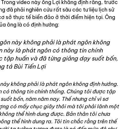
 Trong video này ông Lợi khẳng định rằng, trước
g đã phải nghiên cứu rất sâu các tư liệu lịch sử
ơ sở thực tế biển đảo ở thời điểm hiện tại. Ông
ủa ông là có định hướng:
ngôn này không phải là phát ngôn không
 này là phát ngôn có thông tin chính
c tập huấn và đã từng giảng dạy suốt bốn,
 tá Bùi Tiến Lợi
 này không phải là phát ngôn không định hướng.
 có thông tin chính thống. Chúng tôi được tập
suốt bốn, năm năm nay. Thế nhưng chỉ vì sơ
ợng có mấy chục giây thôi mà tôi phải lãnh một
không thể hình dung được. Bản thân tôi chưa
ng thể hình dung ra. Tôi tin chắc rằng trên thế
gười ta tưởng tượng được là nó đến mức độ như