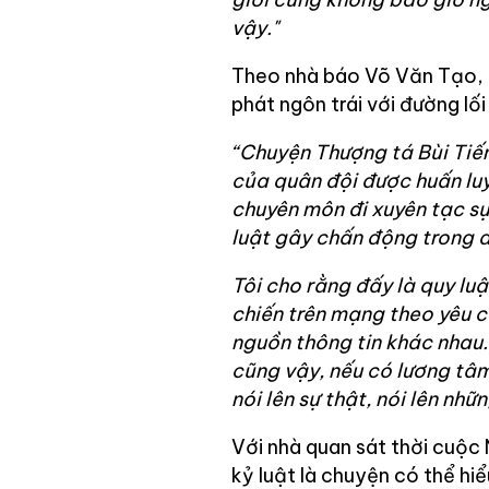
vậy."
Theo nhà báo Võ Văn Tạo, m
phát ngôn trái với đường lố
“Chuyện Thượng tá Bùi Tiến
của quân đội được huấn luy
chuyên môn đi xuyên tạc sự
luật gây chấn động trong d
Tôi cho rằng đấy là quy luậ
chiến trên mạng theo yêu c
nguồn thông tin khác nhau.
cũng vậy, nếu có lương tâm
nói lên sự thật, nói lên nhữ
Với nhà quan sát thời cuộc 
kỷ luật là chuyện có thể hiể