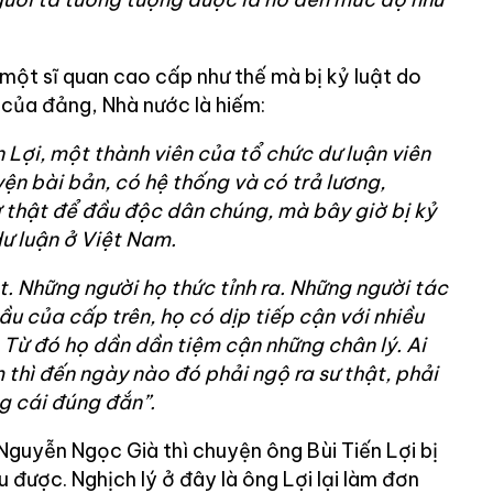
ột sĩ quan cao cấp như thế mà bị kỷ luật do
i của đảng, Nhà nước là hiếm:
 Lợi, một thành viên của tổ chức dư luận viên
ện bài bản, có hệ thống và có trả lương,
 thật để đầu độc dân chúng, mà bây giờ bị kỷ
ư luận ở Việt Nam.
t. Những người họ thức tỉnh ra. Những người tác
ầu của cấp trên, họ có dịp tiếp cận với nhiều
 Từ đó họ dần dần tiệm cận những chân lý. Ai
 thì đến ngày nào đó phải ngộ ra sư thật, phải
ng cái đúng đắn”.
Nguyễn Ngọc Già thì chuyện ông Bùi Tiến Lợi bị
u được. Nghịch lý ở đây là ông Lợi lại làm đơn