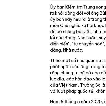
Ủy ban Kiểm tra Trung ương 
ra khỏi đảng đối với ông Bù
ủy ban này nêu ra là trong 
môn Chủ nghĩa xã hội khoa 
đã có những bài viết, phát 
lối của đảng, Nhà nước, suy 
diễn biến", "tự chuyển hoá"
đảng, Nhà nước.
Theo một số nhà quan sát th
phát ngôn của ông trong tr
rằng chúng ta cứ có các dữ l
lục địa, các hòn đảo vào lò
của Việt Nam, Trường Sa là 
với luật pháp quốc tế, khô
Hôm 6 tháng 5 năm 2020, ôn