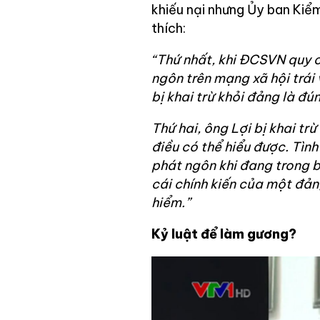
khiếu nại nhưng Ủy ban Kiểm
thích:
“Thứ nhất, khi ĐCSVN quy c
ngôn trên mạng xã hội trái 
bị khai trừ khỏi đảng là đún
Thứ hai, ông Lợi bị khai trừ
điều có thể hiểu được. Tìn
phát ngôn khi đang trong b
cái chính kiến của một đả
hiểm.”
Kỷ luật để làm gương?