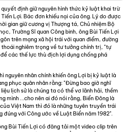
quyết định giữ nguyên hình thức kỷ luật khai trừ
i Tiến Lợi. Bác đơn khiếu nại của ông. Lý do được
thời gian giữ cương vị Thượng tá, Chủ nhiệm Bộ
học, Trường Sĩ quan Công binh, ông Bùi Tiến Lợi
ngôn trên mạng xã hội trái với quan điểm, đường
thoái nghiêm trọng về tư tưởng chính trị, "tự
, để các thế lực thù địch lợi dụng chống phá
ì nguyên nhân chính khiến ông Lợi bị kỷ luật là
ang phục quân nhân rằng: "Đừng bao giờ nghĩ
iệu lịch sử là chúng ta có thể vơ lãnh hải, thềm
ng mình …cho nên ai đó nói rằng, Biển Đông là
của Việt Nam thì đó là những tuyên truyền trái
ng đúng với Công ước về Luật Biển năm 1982".
g Bùi Tiến Lợi có đăng tải một video clip trên