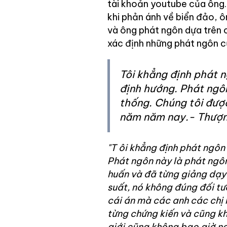
tài khoản youtube của ông.
khi phản ánh về biển đảo, ôn
và ông phát ngôn dựa trên c
xác định những phát ngôn c
Tôi khẳng định phát 
định hướng. Phát ngôn
thống. Chúng tôi đượ
năm năm nay.- Thượng
"T
ôi khẳng định phát ngôn
Phát ngôn này là phát ngôn
huấn và đã từng giảng dạy 
suất, nó không đúng đối tư
cái án mà các anh các chị 
từng chứng kiến và cũng khô
giới cũng không bao giờ n