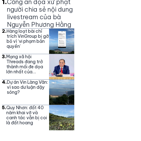
1
.
Công an dọa xử phạt
người chia sẻ nội dung
livestream của bà
Nguyễn Phương Hằng
2
.
Hàng loạt bài chỉ
trích VinGroup bị gỡ
bỏ vì ‘vi phạm bản
quyền’
3
.
Mạng xã hội
Threads đang trở
thành mối đe dọa
lớn nhất của
Vingroup
4
.
Dự án Vin Làng Vân:
vì sao dư luận dậy
sóng?
5
.
Quy Nhơn: đất 40
năm khai vỡ và
canh tác vẫn bị coi
là đất hoang