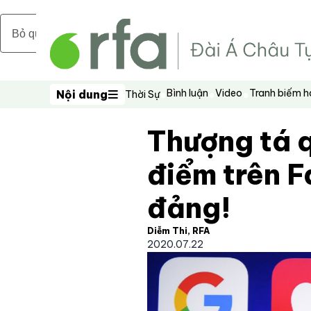
Bỏ qua nội dung chính
Bình luận
Video
Tranh biếm 
Nội dung
Thời Sự
Nội dung
Thượng tá 
điểm trên F
đảng!
Diễm Thi, RFA
2020.07.22