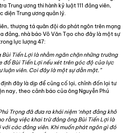
ra Trung ương thi hành kỷ luật 111 đảng viên,
c diện Trung ương quản lý.
viên, thượng tá quân đội do phát ngôn trên mạng
của đảng, nhà báo Võ Văn Tạo cho đây là một sự
rong lực lượng 47:
ng Bùi Tiến Lợi là nhằm ngăn chặn những trường
 đổ Bùi Tiến Lợi nếu xét trên góc độ của lực
ư luận viên. Coi đây là một sự dằn mặt.”
nh đây là dịp để củng cố lại, chỉnh đốn lại tư
iện nay, theo cảnh báo của ông Nguyễn Phú
hú Trọng đã đưa ra khái niệm ‘nhạt đảng khô
cho rằng việc khai trừ đảng ông Bùi Tiến Lợi là
 với các đảng viên. Khi muốn phát ngôn gì đó