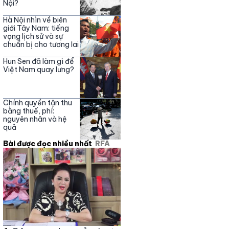
Nội?
Hà Nội nhìn về biên
giới Tây Nam: tiếng
vọng lịch sử và sự
chuẩn bị cho tương lai
Hun Sen đã làm gì để
Việt Nam quay lưng?
Chính quyền tận thu
bằng thuế, phí:
nguyên nhân và hệ
quả
Bài được đọc nhiều nhất
RFA