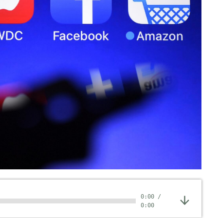
0:00
/
0:00