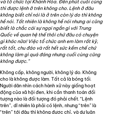
và tổ chức tại Khánh Hòa. Đến phút cuối cùng
thì được lệnh ở trên không cho. Lệnh ở đâu
không biết chỉ nói là ở trên còn lý do thì không
hề nói. Tất nhiên là không hề nói nhưng ai cũng
biết là chắc cái sự ngại ngần gì với Trung
Quốc về quan hệ thế thôi chứ đâu có chuyện
gì khác nữa! Việc tổ chức anh em làm rất kỹ,
rất tốt, chu đáo và rất hết sức kềm chế chứ
không làm gì quá đáng nhưng cuối cùng cũng
không được.”
Không cấp, không người, không lý do. Không
cho là không được làm. Tất cả là bóng tối.
Người dân nhìn cách hành xử này giống hoạt
động của xã hội đen, khi cần thanh toán đối
tượng nào là đối tượng đó phải chết. “Lệnh
trên”, dĩ nhiên là phải có lệnh, nhưng “trên” là
“trên” tới đâu thì không được chỉ, và dư luận