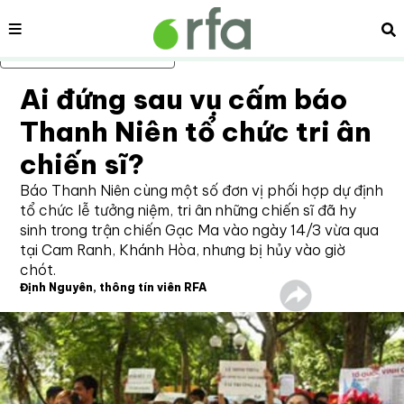
Nội dung
Tì
Bỏ qua nội dung chính
Ai đứng sau vụ cấm báo
Thanh Niên tổ chức tri ân
chiến sĩ?
Báo Thanh Niên cùng một số đơn vị phối hợp dự định
tổ chức lễ tưởng niệm, tri ân những chiến sĩ đã hy
sinh trong trận chiến Gạc Ma vào ngày 14/3 vừa qua
tại Cam Ranh, Khánh Hòa, nhưng bị hủy vào giờ
chót.
Định Nguyên, thông tín viên RFA