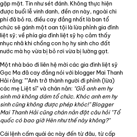
gặp mặt. Tin như sét đánh. Không thực hiện
được buổi lễ vinh danh, đền ơn này, ngoài chi
phí đã bỏ ra, điều cay đắng nhất là ban tổ
chức sẽ gánh một oan tội là lừa phỉnh gia đình
liệt sỹ; về phía gia đình liệt sỹ họ cảm thấy
nhục nhã khi chồng con họ hy sinh cho đất
nước mà họ vừa bị bỏ rơi vừa bị lường gạt.
Một nhà báo đi liên hệ mời các gia đình liệt sỹ
Gạc Ma đã cay đắng nói với blogger Mai Thanh
Hải rằng: ""Anh trở thành người đi phỉnh (lừa)
các mẹ Liệt sĩ" và chán nản:
"Giỗ anh em hy
sinh mà không dám tổ chức. Khóc anh em hy
sinh cũng không được phép khóc!" Blogger
Mai Thanh Hải cũng chán nản đặt câu hỏi "Tổ
quốc có bao giờ Hèn như thế này không?"
Cái lệnh cấm quái ác này đến từ đâu, từ cấp