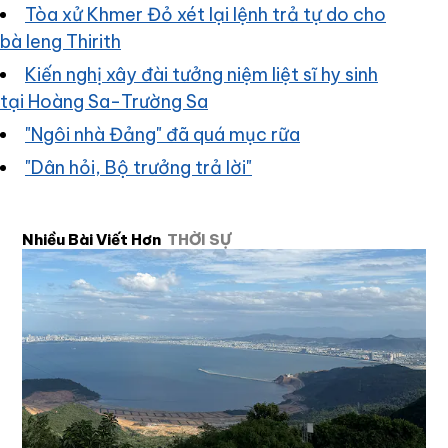
Tòa xử Khmer Đỏ xét lại lệnh trả tự do cho
bà Ieng Thirith
Kiến nghị xây đài tưởng niệm liệt sĩ hy sinh
tại Hoàng Sa-Trường Sa
"Ngôi nhà Đảng" đã quá mục rữa
"Dân hỏi, Bộ trưởng trả lời"
Nhiều Bài Viết Hơn
THỜI SỰ