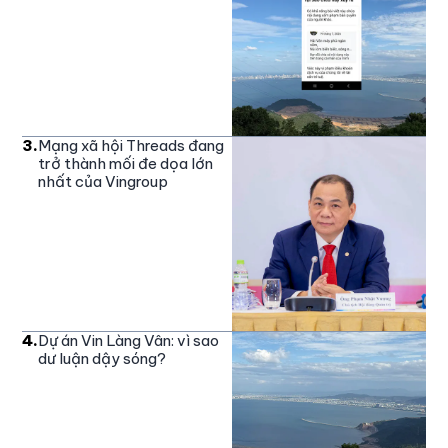
3
.
Mạng xã hội Threads đang
trở thành mối đe dọa lớn
nhất của Vingroup
4
.
Dự án Vin Làng Vân: vì sao
dư luận dậy sóng?