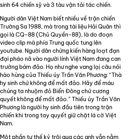
sinh 64 chiến sỹ và 3 tàu vận tải tác chiến.
Người dân Việt Nam biết nhiều về trận chiến
Trường Sa 1988, mà trong tài liệu Hải Quân thì
gọi là CQ-88 (Chủ Quyền-88), là do đoạn
video clip mà phía Trung quốc tung lên
youtube. Người dân chứng kiến hàng loạt đạn
đại pháo nã vào người lính Việt Nam đang can
trường bám đảo. Họ như nghe vang lạị câu nói
hào hùng của Thiếu úy Trần Văn Phương: “Thà
hy sinh chứ không để mất đảo. Hãy để máu
chúng ta nhuộm đỏ Biển Đông chứ cương
quyết không để mất đảo.” Thiếu úy Trần Văn
Phương là người hy sinh đầu tiên trong trận
chiến khi trong tay quyết giữ chặt lá cờ Việt
Nam.
Một phần tư thế kỷ trôi qua các anh vẫn nằm