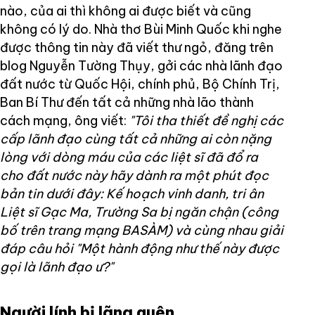
nào, của ai thì không ai được biết và cũng
không có lý do. Nhà thơ Bùi Minh Quốc khi nghe
được thông tin này đã viết thư ngỏ, đăng trên
blog Nguyễn Tường Thụy, gởi các nhà lãnh đạo
đất nước từ Quốc Hội, chính phủ, Bộ Chính Trị,
Ban Bí Thư đến tất cả những nhà lão thành
cách mạng, ông viết:
"Tôi tha thiết đề nghị các
cấp lãnh đạo cùng tất cả những ai còn nặng
lòng với dòng máu của các liệt sĩ đã đổ ra
cho đất nước này hãy dành ra một phút đọc
bản tin dưới đây: Kế hoạch vinh danh, tri ân
Liệt sĩ Gạc Ma, Trường Sa bị ngăn chận (công
bố trên trang mạng BASÀM) và cùng nhau giải
đáp câu hỏi "Một hành động như thế này được
gọi là lãnh đạo ư?"
Người lính bị lãng quên