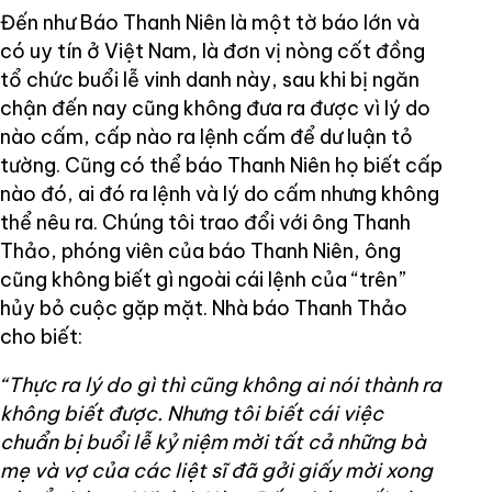
Đến như Báo Thanh Niên là một tờ báo lớn và
có uy tín ở Việt Nam, là đơn vị nòng cốt đồng
tổ chức buổi lễ vinh danh này, sau khi bị ngăn
chận đến nay cũng không đưa ra được vì lý do
nào cấm, cấp nào ra lệnh cấm để dư luận tỏ
tường. Cũng có thể báo Thanh Niên họ biết cấp
nào đó, ai đó ra lệnh và lý do cấm nhưng không
thể nêu ra. Chúng tôi trao đổi với ông Thanh
Thảo, phóng viên của báo Thanh Niên, ông
cũng không biết gì ngoài cái lệnh của “trên”
hủy bỏ cuộc gặp mặt. Nhà báo Thanh Thảo
cho biết:
“Thực ra lý do gì thì cũng không ai nói thành ra
không biết được. Nhưng tôi biết cái việc
chuẩn bị buổi lễ kỷ niệm mời tất cả những bà
mẹ và vợ của các liệt sĩ đã gởi giấy mời xong