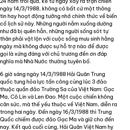
24 năm trôi qua, kể từ ngày xảy ra trận chiến
ngày 14/3/1988, không có bất cứ một thông
tin hay hoạt động tưởng nhớ chính thức về biến
cố lịch sử này. Những người nằm xuống dường
như đã bị quên hẳn, những người sống sót tự
thân phải vật lộn với cuộc sống mưu sinh hằng
ngày mà không được sự hỗ trợ nào để được
gọi là xứng đáng với chủ trương đền ơn đáp
nghĩa mà Nhà Nước thường tuyên bố.
6 giờ sáng ngày 14/3/1988 Hải Quân Trung
quốc tung hỏa lực tấn công cùng lúc 3 đảo
thuộc quần đảo Trường Sa của Việt Nam: Gạc
Ma, Cô Lin và Len Đao. Một cuộc chiến không
cân sức, mà thế yếu thuộc về Việt Nam, diễn ra
trong hai ngày. Đến ngày 16/3/1988 thì Trung
Quốc chiếm được đảo Gạc Ma và giữ cho đến
nay. Kết quả cuối cùng, Hải Quân Việt Nam hy