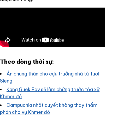
Theo dòng thời sự:
Án chung thân cho cựu trưởng nhà tù Tuol
Sleng
Kang Guek Eav sẽ làm chứng trước tòa xử
Khmer đỏ
Campuchia nhất quyết không thay thẩm
phán cho vụ Khmer đỏ