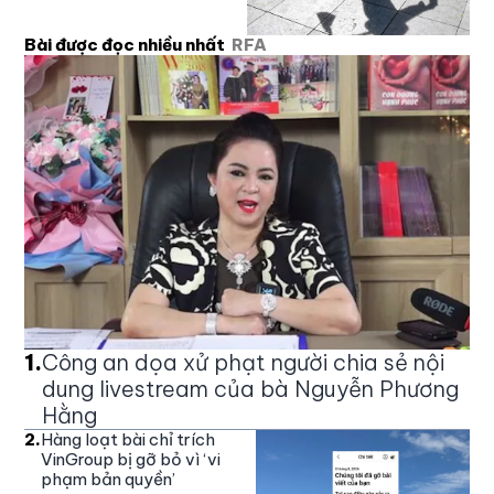
Bài được đọc nhiều nhất
RFA
1
.
Công an dọa xử phạt người chia sẻ nội
dung livestream của bà Nguyễn Phương
Hằng
2
.
Hàng loạt bài chỉ trích
VinGroup bị gỡ bỏ vì ‘vi
phạm bản quyền’