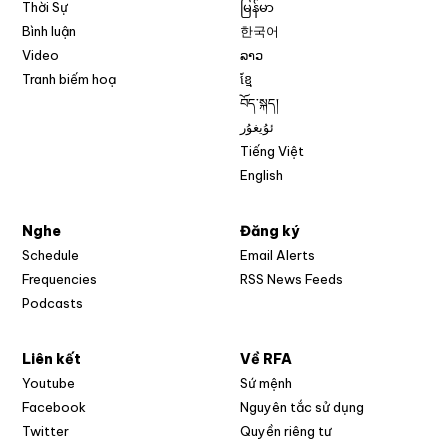
Thời Sự
မြန်မာ
Bình luận
한국어
Video
ລາວ
Tranh biếm hoạ
ខ្មែ
བོད་སྐད།
ئۇيغۇر
Tiếng Việt
English
Nghe
Đăng ký
Schedule
Email Alerts
Opens in new w
Frequencies
RSS News Feeds
Podcasts
Liên kết
Về RFA
Opens in new window
Youtube
Sứ mệnh
Opens in new window
Facebook
Nguyên tắc sử dụng
Opens in new window
Twitter
Quyền riêng tư