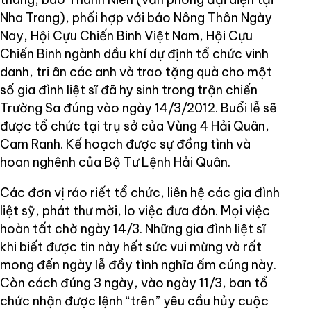
Nha Trang), phối hợp với báo Nông Thôn Ngày
Nay, Hội Cựu Chiến Binh Việt Nam, Hội Cựu
Chiến Binh ngành dầu khí dự định tổ chức vinh
danh, tri ân các anh và trao tặng quà cho một
số gia đình liệt sĩ đã hy sinh trong trận chiến
Trường Sa đúng vào ngày 14/3/2012. Buổi lễ sẽ
được tổ chức tại trụ sở của Vùng 4 Hải Quân,
Cam Ranh. Kế hoạch được sự đồng tình và
hoan nghênh của Bộ Tư Lệnh Hải Quân.
Các đơn vị ráo riết tổ chức, liên hệ các gia đình
liệt sỹ, phát thư mời, lo việc đưa đón. Mọi việc
hoàn tất chờ ngày 14/3. Những gia đình liệt sĩ
khi biết được tin này hết sức vui mừng và rất
mong đến ngày lễ đầy tình nghĩa ấm cúng này.
Còn cách đúng 3 ngày, vào ngày 11/3, ban tổ
chức nhận được lệnh “trên” yêu cầu hủy cuộc