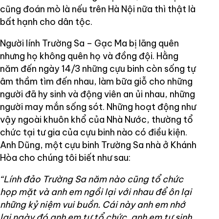
cũng đoán mò là nếu trên Hà Nội nữa thì thật là
bất hạnh cho dân tộc.
Người lính Trường Sa – Gạc Ma bị lãng quên
nhưng họ không quên họ và đồng đội. Hằng
năm đến ngày 14/3 những cựu binh còn sống tự
âm thầm tìm đến nhau, làm bữa giỗ cho những
người đã hy sinh và động viên an ủi nhau, những
người may mắn sống sót. Những hoạt động như
vậy ngoài khuôn khổ của Nhà Nước, thường tổ
chức tại tư gia của cựu binh nào có điều kiện.
Anh Dũng, một cựu binh Trường Sa nhà ở Khánh
Hòa cho chúng tôi biết như sau:
“Lính đảo Trường Sa năm nào cũng tổ chức
họp mặt và anh em ngồi lại với nhau để ôn lại
những kỷ niệm vui buồn. Cái này anh em nhớ
lại ngày đó anh em tự tổ chức, anh em tự sinh