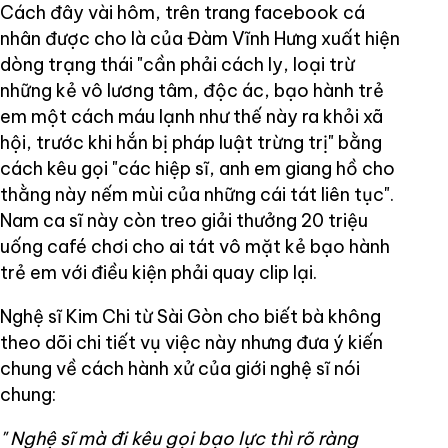
Cách đây vài hôm, trên trang facebook cá
nhân được cho là của Đàm Vĩnh Hưng xuất hiện
dòng trạng thái "cần phải cách ly, loại trừ
những kẻ vô lương tâm, độc ác, bạo hành trẻ
em một cách máu lạnh như thế này ra khỏi xã
hội, trước khi hắn bị pháp luật trừng trị" bằng
cách kêu gọi "các hiệp sĩ, anh em giang hồ cho
thằng này nếm mùi của những cái tát liên tục".
Nam ca sĩ này còn treo giải thưởng 20 triệu
uống café chơi cho ai tát vô mặt kẻ bạo hành
trẻ em với điều kiện phải quay clip lại.
Nghệ sĩ Kim Chi từ Sài Gòn cho biết bà không
theo dõi chi tiết vụ việc này nhưng đưa ý kiến
chung về cách hành xử của giới nghệ sĩ nói
chung:
"
Nghệ sĩ mà đi kêu gọi bạo lực thì rõ ràng