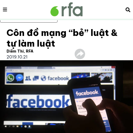
Nội dung
Tì
Bỏ qua nội dung chính
Côn đồ mạng “bẻ” luật &
tự làm luật
Diễm Thi, RFA
2019.10.21