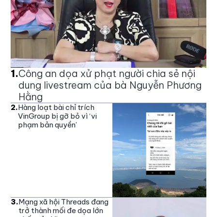
1
.
Công an dọa xử phạt người chia sẻ nội
dung livestream của bà Nguyễn Phương
Hằng
2
.
Hàng loạt bài chỉ trích
VinGroup bị gỡ bỏ vì ‘vi
phạm bản quyền’
3
.
Mạng xã hội Threads đang
trở thành mối đe dọa lớn