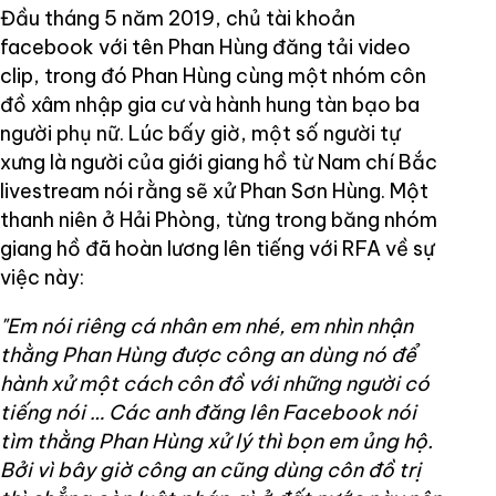
Đầu tháng 5 năm 2019, chủ tài khoản
facebook với tên Phan Hùng đăng tải video
clip, trong đó Phan Hùng cùng một nhóm côn
đồ xâm nhập gia cư và hành hung tàn bạo ba
người phụ nữ. Lúc bấy giờ, một số người tự
xưng là người của giới giang hồ từ Nam chí Bắc
livestream nói rằng sẽ xử Phan Sơn Hùng. Một
thanh niên ở Hải Phòng, từng trong băng nhóm
giang hồ đã hoàn lương lên tiếng với RFA về sự
việc này:
"Em nói riêng cá nhân em nhé, em nhìn nhận
thằng Phan Hùng được công an dùng nó để
hành xử một cách côn đồ với những người có
tiếng nói
…
Các anh đăng lên Facebook nói
tìm thằng Phan Hùng xử lý thì bọn em ủng hộ.
Bởi vì bây giờ công an cũng dùng côn đồ trị