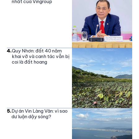
nhất của Vingroup
4
.
Quy Nhơn: đất 40 năm
khai vỡ và canh tác vẫn bị
coi là đất hoang
5
.
Dự án Vin Làng Vân: vì sao
dư luận dậy sóng?