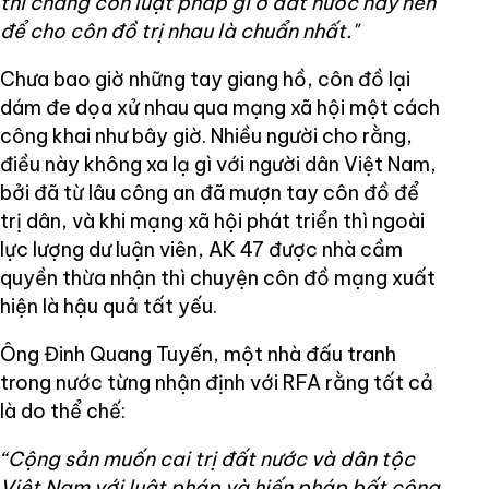
thì chẳng còn luật pháp gì ở đất nước này nên
để cho côn đồ trị nhau là chuẩn nhất."
Chưa bao giờ những tay giang hồ, côn đồ lại
dám đe dọa xử nhau qua mạng xã hội một cách
công khai như bây giờ. Nhiều người cho rằng,
điều này không xa lạ gì với người dân Việt Nam,
bởi đã từ lâu công an đã mượn tay côn đồ để
trị dân, và khi mạng xã hội phát triển thì ngoài
lực lượng dư luận viên, AK 47 được nhà cầm
quyền thừa nhận thì chuyện côn đồ mạng xuất
hiện là hậu quả tất yếu.
Ông Đinh Quang Tuyến, một nhà đấu tranh
trong nước từng nhận định với RFA rằng tất cả
là do thể chế:
“Cộng sản muốn cai trị đất nước và dân tộc
Việt Nam với luật pháp và hiến pháp bất công