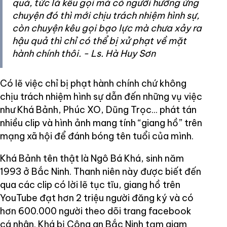
quả, tức là kêu gọi mà có người hưởng ứng
chuyện đó thì mới chịu trách nhiệm hình sự,
còn chuyện kêu gọi bạo lực mà chưa xảy ra
hậu quả thì chỉ có thể bị xử phạt về mặt
hành chính thôi. - Ls. Hà Huy Sơn
Có lẽ việc chỉ bị phạt hành chính chứ không
chịu trách nhiệm hình sự dẫn đến những vụ việc
như Khá Bảnh, Phúc XO, Dũng Trọc... phát tán
nhiều clip và hình ảnh mang tính “giang hồ” trên
mạng xã hội để đánh bóng tên tuổi của mình.
Khá Bảnh tên thật là Ngô Bá Khá, sinh năm
1993 ở Bắc Ninh. Thanh niên này được biết đến
qua các clip có lời lẽ tục tĩu, giang hồ trên
YouTube đạt hơn 2 triệu người đăng ký và có
hơn 600.000 người theo dõi trang facebook
cá nhân. Khá bị Công an Bắc Ninh tạm giam