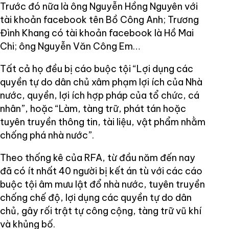
Trước đó nữa là ông Nguyễn Hồng Nguyên với
tài khoản facebook tên Bồ Công Anh; Trương
Đình Khang có tài khoản facebook là Hồ Mai
Chi; ông Nguyễn Văn Công Em…
Tất cả họ đều bị cáo buộc tội “Lợi dụng các
quyền tự do dân chủ xâm phạm lợi ích của Nhà
nước, quyền, lợi ích hợp pháp của tổ chức, cá
nhân”, hoặc “Làm, tàng trữ, phát tán hoặc
tuyên truyền thông tin, tài liệu, vật phẩm nhằm
chống phá nhà nước”.
Theo thống kê của RFA, từ đầu năm đến nay
đã có ít nhất 40 người bị kết án tù với các cáo
buộc tội âm mưu lật đổ nhà nước, tuyên truyền
chống chế độ, lợi dụng các quyền tự do dân
chủ, gây rối trật tự công cộng, tàng trữ vũ khí
và khủng bố.