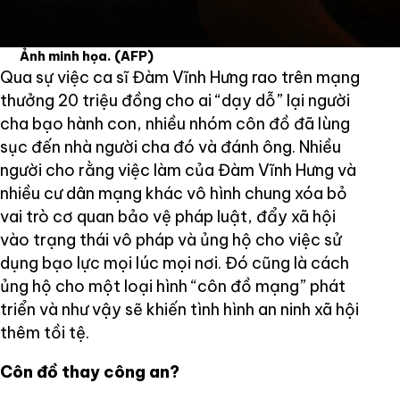
Ảnh minh họa.
(AFP)
Qua sự việc ca sĩ Đàm Vĩnh Hưng rao trên mạng
thưởng 20 triệu đồng cho ai “dạy dỗ” lại người
cha bạo hành con, nhiều nhóm côn đồ đã lùng
sục đến nhà người cha đó và đánh ông. Nhiều
người cho rằng việc làm của Đàm Vĩnh Hưng và
nhiều cư dân mạng khác vô hình chung xóa bỏ
vai trò cơ quan bảo vệ pháp luật, đẩy xã hội
vào trạng thái vô pháp và ủng hộ cho việc sử
dụng bạo lực mọi lúc mọi nơi. Đó cũng là cách
ủng hộ cho một loại hình “côn đồ mạng” phát
triển và như vậy sẽ khiến tình hình an ninh xã hội
thêm tồi tệ.
Côn đồ thay công an?