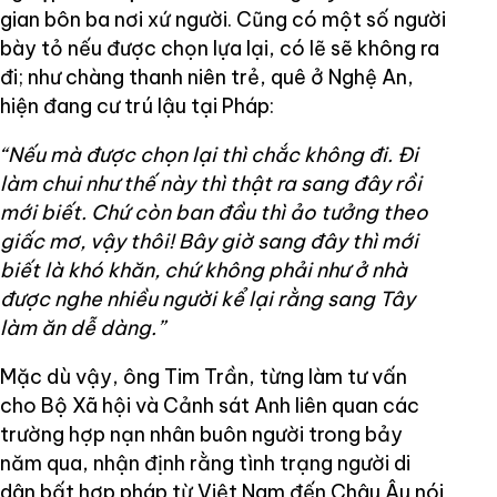
gian bôn ba nơi xứ người. Cũng có một số người
bày tỏ nếu được chọn lựa lại, có lẽ sẽ không ra
đi; như chàng thanh niên trẻ, quê ở Nghệ An,
hiện đang cư trú lậu tại Pháp:
“Nếu mà được chọn lại thì chắc không đi. Đi
làm chui như thế này thì thật ra sang đây rồi
mới biết. Chứ còn ban đầu thì ảo tưởng theo
giấc mơ, vậy thôi! Bây giờ sang đây thì mới
biết là khó khăn, chứ không phải như ở nhà
được nghe nhiều người kể lại rằng sang Tây
làm ăn dễ dàng.”
Mặc dù vậy, ông Tim Trần, từng làm tư vấn
cho Bộ Xã hội và Cảnh sát Anh liên quan các
trường hợp nạn nhân buôn người trong bảy
năm qua, nhận định rằng tình trạng người di
dân bất hợp pháp từ Việt Nam đến Châu Âu nói