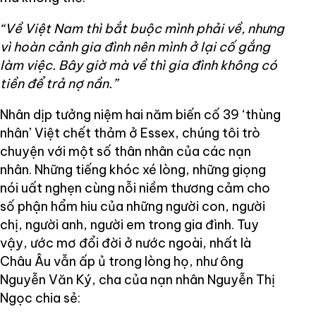
“Về Việt Nam thì bắt buộc mình phải về, nhưng
vì hoàn cảnh gia đình nên mình ở lại cố gắng
làm việc. Bây giờ mà về thì gia đình không có
tiền để trả nợ nần.”
Nhân dịp tưởng niệm hai năm biến cố 39 ‘thùng
nhân’ Việt chết thảm ở Essex, chúng tôi trò
chuyện với một số thân nhân của các nạn
nhân. Những tiếng khóc xé lòng, những giọng
nói uất nghẹn cùng nỗi niềm thương cảm cho
số phận hẩm hiu của những người con, người
chị, người anh, người em trong gia đình. Tuy
vậy, ước mơ đổi đời ở nước ngoài, nhất là
Châu Âu vẫn ấp ủ trong lòng họ, như ông
Nguyễn Văn Ký, cha của nạn nhân Nguyễn Thị
Ngọc chia sẻ: