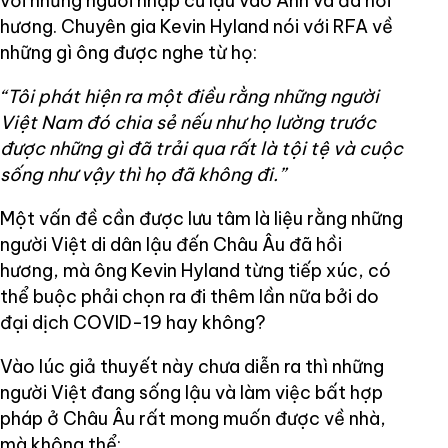
với những người nhập cư lậu vào Anh và đã hồi
hương. Chuyên gia Kevin Hyland nói với RFA về
những gì ông được nghe từ họ:
“Tôi phát hiện ra một điều rằng những người
Việt Nam đó chia sẻ nếu như họ lường trước
được những gì đã trải qua rất là tội tệ và cuộc
sống như vậy thì họ đã không đi.”
Một vấn đề cần được lưu tâm là liệu rằng những
người Việt di dân lậu đến Châu Âu đã hồi
hương, mà ông Kevin Hyland từng tiếp xúc, có
thể buộc phải chọn ra đi thêm lần nữa bởi do
đại dịch COVID-19 hay không?
Vào lúc giả thuyết này chưa diễn ra thì những
người Việt đang sống lậu và làm việc bất hợp
pháp ở Châu Âu rất mong muốn được về nhà,
mà không thể: