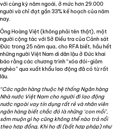
với cùng kỳ năm ngoái, ở mức hơn 29.000
người và chỉ đạt gần 33% kế hoạch của năm
nay.
Ông Hoàng Việt (không phải tên thật), một
người cộng tác với Sở Điều tra của Cảnh sát
Đức trong 25 năm qua, cho RFA biết, hầu hết
những người Việt Nam di dân lậu ở Đức khai
báo rằng các chương trình “xóa đói-giảm
nghèo” qua xuất khẩu lao động đã có từ rất
lâu.
“Các ngân hàng thuộc hệ thống Ngân hàng
Nhà nước Việt Nam cho người đi lao động
nước ngoài vay tín dụng rất rẻ và nhân viên
ngân hàng biết chắc đó là những ‘con mồi’,
sớm muộn gì họ cũng không thể nào trả nổi
theo hợp đồng. Khi họ đi (bất hợp pháp) như