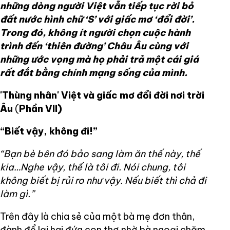
những dòng người Việt vẫn tiếp tục rời bỏ
đất nước hình chữ ‘S’ với giấc mơ ‘đổi đời’.
Trong đó, không ít người chọn cuộc hành
trình đến ‘thiên đường’ Châu Âu cùng với
những ước vọng mà họ phải trả một cái giá
rất đắt bằng chính mạng sống của mình.
'Thùng nhân' Việt và giấc mơ đổi đời nơi trời
Âu
(
Phần VII)
“Biết vậy, không đi!”
“Bạn bè bên đó bảo sang làm ăn thế này, thế
kia…Nghe vậy, thế là tôi đi. Nói chung, tôi
không biết bị rủi ro như vậy. Nếu biết thì chả đi
làm gì.”
Trên đây là chia sẻ của một bà mẹ đơn thân,
đành để lại hai đứa con thơ nhờ bà ngoại chăm