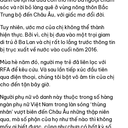
sóc và rời bỏ làng quê ở vùng nông thôn Bắc
Trung bộ đến Châu Âu, với giấc mơ đổi đời.
Tuy nhiên, ước mơ của chị không thể thành
hiện thực. Bởi vì, chị bị đưa vào một trại giam
di trú ở Ba Lan và chị rất lo lắng trước thông tin
bị trục xuất về nước vào cuối năm 2016.
Mùa hè năm đó, người mẹ trẻ đã liên lạc với
RFA để kêu cứu. Và sau lần tiếp xúc đầu tiên
qua điện thoại, chúng tôi bặt vô âm tín của chị
cho đến tận bây giờ.
Người phụ nữ vô danh này thuộc trong số hàng
ngàn phụ nữ Việt Nam trong làn sóng ‘thùng
nhân’ vượt biên đến Châu Âu những thập niên
qua, mà số phận của họ như thế nào thì không
mấy ai biết được, cũng như chưa có bất kỳ số