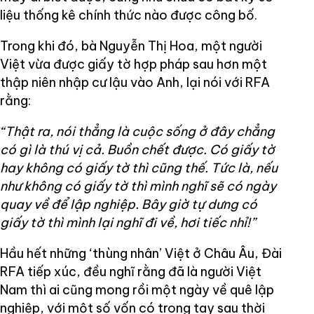
liệu thống kê chính thức nào được công bố.
Trong khi đó, bà Nguyễn Thị Hoa, một người
Việt vừa được giấy tờ hợp pháp sau hơn một
thập niên nhập cư lậu vào Anh, lại nói với RFA
rằng:
“Thật ra, nói thẳng là cuộc sống ở đây chẳng
có gì là thú vị cả. Buồn chết được. Có giấy tờ
hay không có giấy tờ thì cũng thế. Tức là, nếu
như không có giấy tờ thì mình nghĩ sẽ có ngày
quay về để lập nghiệp. Bây giờ tự dưng có
giấy tờ thì mình lại nghĩ đi về, hơi tiếc nhỉ!”
Hầu hết những ‘thùng nhân’ Việt ở Châu Âu, Đài
RFA tiếp xúc, đều nghĩ rằng đã là người Việt
Nam thì ai cũng mong rồi một ngày về quê lập
nghiệp, với một số vốn có trong tay sau thời