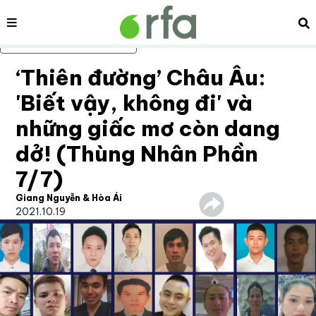
Nội dung
Tì
Bỏ qua nội dung chính
‘Thiên đường’ Châu Âu:
'Biết vậy, không đi' và
những giấc mơ còn dang
dở! (Thùng Nhân Phần
7/7)
Giang Nguyễn & Hòa Ái
2021.10.19