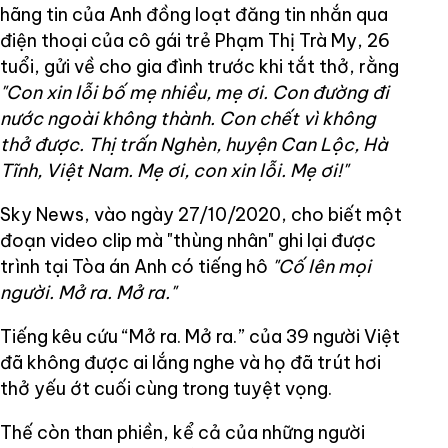
hãng tin của Anh đồng loạt đăng tin nhắn qua
điện thoại của cô gái trẻ Phạm Thị Trà My, 26
tuổi, gửi về cho gia đình trước khi tắt thở, rằng
"Con xin lỗi bố mẹ nhiều, mẹ ơi. Con đường đi
nước ngoài không thành. Con chết vì không
thở được. Thị trấn Nghèn, huyện Can Lộc, Hà
Tĩnh, Việt Nam. Mẹ ơi, con xin lỗi. Mẹ ơi!"
Sky News, vào ngày 27/10/2020, cho biết một
đoạn video clip mà "thùng nhân" ghi lại được
trình tại Tòa án Anh có tiếng hô
"Cố lên mọi
người. Mở ra. Mở ra."
Tiếng kêu cứu “Mở ra. Mở ra.” của 39 người Việt
đã không được ai lắng nghe và họ đã trút hơi
thở yếu ớt cuối cùng trong tuyệt vọng.
Thế còn than phiền, kể cả của những người