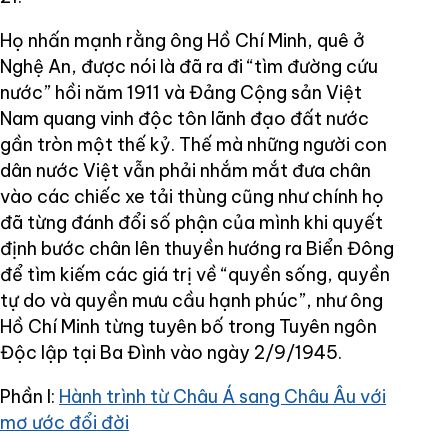
Họ nhấn mạnh rằng ông Hồ Chí Minh, quê ở
Nghệ An, được nói là đã ra đi “tìm đường cứu
nước” hồi năm 1911 và Đảng Cộng sản Việt
Nam quang vinh độc tôn lãnh đạo đất nước
gần tròn một thế kỷ. Thế mà những người con
dân nước Việt vẫn phải nhắm mắt đưa chân
vào các chiếc xe tải thùng cũng như chính họ
đã từng đánh đổi số phận của mình khi quyết
định bước chân lên thuyền hướng ra Biển Đông
để tìm kiếm các giá trị về “quyền sống, quyền
tự do và quyền mưu cầu hạnh phúc”, như ông
Hồ Chí Minh từng tuyên bố trong Tuyên ngôn
Độc lập tại Ba Đình vào ngày 2/9/1945.
Phần I:
Hành trình từ Châu Á sang Châu Âu với
mơ ước đổi đời