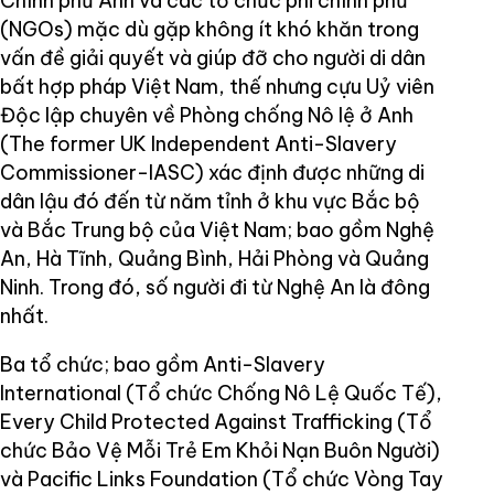
Chính phủ Anh và các tổ chức phi chính phủ
(NGOs) mặc dù gặp không ít khó khăn trong
vấn đề giải quyết và giúp đỡ cho người di dân
bất hợp pháp Việt Nam, thế nhưng cựu Uỷ viên
Độc lập chuyên về Phòng chống Nô lệ ở Anh
(The former UK Independent Anti-Slavery
Commissioner-IASC) xác định được những di
dân lậu đó đến từ năm tỉnh ở khu vực Bắc bộ
và Bắc Trung bộ của Việt Nam; bao gồm Nghệ
An, Hà Tĩnh, Quảng Bình, Hải Phòng và Quảng
Ninh. Trong đó, số người đi từ Nghệ An là đông
nhất.
Ba tổ chức; bao gồm Anti-Slavery
International (Tổ chức Chống Nô Lệ Quốc Tế),
Every Child Protected Against Trafficking (Tổ
chức Bảo Vệ Mỗi Trẻ Em Khỏi Nạn Buôn Người)
và Pacific Links Foundation (Tổ chức Vòng Tay