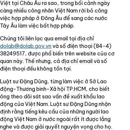
Việt tại Châu Âu ra sao, trong bối cảnh ngày
càng nhiều công nhân Việt Nam rời bỏ công
việc hợp pháp ở Đông Âu để sang các nước
Tây Âu làm việc bất hợp pháp.
Chúng tôi liên lạc qua email tại địa chỉ
dolab@dolab.gov.vn
và số điện thoại (84-4)
38249517, được phổ biến trên website của cơ
quan này. Thế nhưng, cả địa chỉ email và số
điện thoại đều không tồn tại.
Luật sư Đặng Dũng, từng làm việc ở Sở Lao
động-Thương binh-Xã hội TP.HCM, cho biết
ông theo dõi sát sao vấn đề xuất khẩu lao
động của Việt Nam. Luật sư Đặng Dũng nhận
định rằng tiếng kêu cầu của những người lao
động Việt Nam ở nước ngoài rất ít được lắng
nghe và được giải quyết nguyện vọng cho họ.