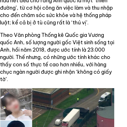
hầu hết đều cho rằng Anh quốc là một ‘thiên
đường’, từ cơ hội công ăn việc làm và thu nhập
cho đến chăm sóc sức khỏe và hệ thống pháp
luật; kể cả bị ở tù cũng rất là ‘thú vị’.
Theo Văn phòng Thống kê Quốc gia Vương
quốc Anh, số lượng người gốc Việt sinh sống tại
Anh, hồi năm 2018, được ước tính là 23.000
người. Thế nhưng, có những ước tính khác cho
thấy con số thực tế cao hơn nhiều, với hàng
chục ngàn người được ghi nhận ‘không có giấy
tờ’.