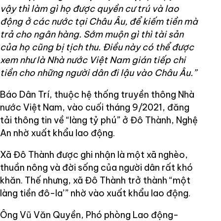
vậy thì làm gì họ được quyền cư trú và lao
động ở các nước tại Châu Âu, để kiếm tiền mà
trả cho ngân hàng. Sớm muộn gì thì tài sản
của họ cũng bị tịch thu. Điều này có thể được
xem như là Nhà nước Việt Nam gián tiếp chi
tiền cho những người dân đi lậu vào Châu Âu.”
Báo Dân Trí, thuộc hệ thống truyền thông Nhà
nước Việt Nam, vào cuối tháng 9/2021, đăng
tải thông tin về “làng tỷ phú” ở Đô Thành, Nghệ
An nhờ xuất khẩu lao động.
Xã Đô Thành được ghi nhận là một xã nghèo,
thuần nông và đời sống của người dân rất khó
khăn. Thế nhưng, xã Đô Thành trở thành “một
làng tiền đô-la’” nhờ vào xuất khẩu lao động.
Ông Vũ Văn Quyền, Phó phòng Lao động-