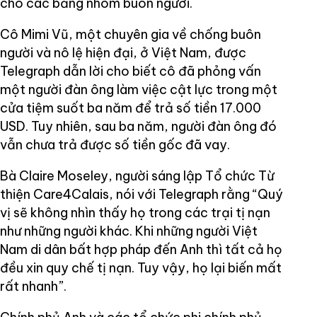
cho các băng nhóm buôn người.
Cô Mimi Vũ, một chuyên gia về chống buôn
người và nô lệ hiện đại, ở Việt Nam, được
Telegraph dẫn lời cho biết cô đã phỏng vấn
một người đàn ông làm việc cật lực trong một
cửa tiệm suốt ba năm để trả số tiền 17.000
USD. Tuy nhiên, sau ba năm, người đàn ông đó
vẫn chưa trả được số tiền gốc đã vay.
Bà Claire Moseley, người sáng lập Tổ chức Từ
thiện Care4Calais, nói với Telegraph rằng “Quý
vị sẽ không nhìn thấy họ trong các trại tị nạn
như những người khác. Khi những người Việt
Nam di dân bất hợp pháp đến Anh thì tất cả họ
đều xin quy chế tị nạn. Tuy vậy, họ lại biến mất
rất nhanh”.