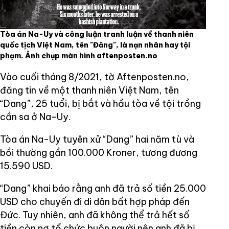
Tòa án Na-Uy và công luận tranh luận về thanh niên
quốc tịch Việt Nam, tên "Đăng", là nạn nhân hay tội
phạm. Ảnh chụp màn hình aftenposten.no
Vào cuối tháng 8/2021, tờ Aftenposten.no,
đăng tin về một thanh niên Việt Nam, tên
“Dang”, 25 tuổi, bị bắt và hầu tòa về tội trồng
cần sa ở Na-Uy.
Tòa án Na-Uy tuyên xử “Dang” hai năm tù và
bồi thường gần 100.000 Kroner, tương đương
15.590 USD.
“Dang” khai báo rằng anh đã trả số tiền 25.000
USD cho chuyến đi di dân bất hợp pháp đến
Đức. Tuy nhiên, anh đã không thể trả hết số
tiền còn nợ tổ chức buôn người nên anh đã bị