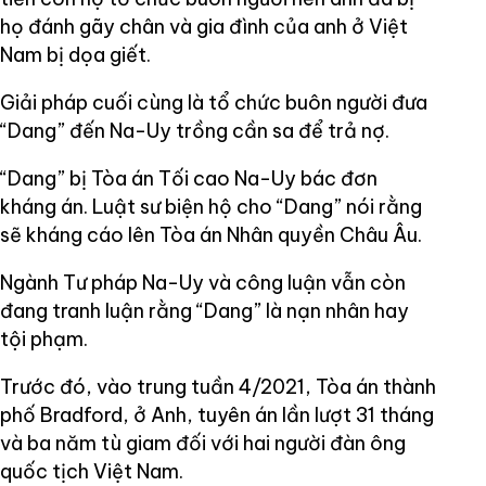
họ đánh gãy chân và gia đình của anh ở Việt
Nam bị dọa giết.
Giải pháp cuối cùng là tổ chức buôn người đưa
“Dang” đến Na-Uy trồng cần sa để trả nợ.
“Dang” bị Tòa án Tối cao Na-Uy bác đơn
kháng án. Luật sư biện hộ cho “Dang” nói rằng
sẽ kháng cáo lên Tòa án Nhân quyền Châu Âu.
Ngành Tư pháp Na-Uy và công luận vẫn còn
đang tranh luận rằng “Dang” là nạn nhân hay
tội phạm.
Trước đó, vào trung tuần 4/2021, Tòa án thành
phố Bradford, ở Anh, tuyên án lần lượt 31 tháng
và ba năm tù giam đối với hai người đàn ông
quốc tịch Việt Nam.