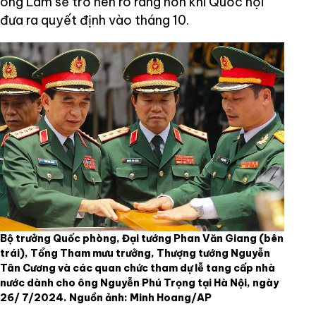
ông Lâm sẽ trở nên rõ ràng hơn khi Quốc hội
đưa ra quyết định vào tháng 10.
Bộ trưởng Quốc phòng, Đại tướng Phan Văn Giang (bên
trái), Tổng Tham mưu trưởng, Thượng tướng Nguyễn
Tân Cương và các quan chức tham dự lễ tang cấp nhà
nước dành cho ông Nguyễn Phú Trọng tại Hà Nội, ngày
26/ 7/2024. Nguồn ảnh: Minh Hoang/AP