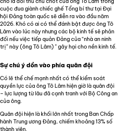
cho là đối thủ chủ chốt của ông Tô Lâm trong
cuộc đua giành chiếc ghế Tổng bí thư tại Đại
hội Đảng toàn quốc sẽ diễn ra vào đầu năm
2026. Khó có ai có thể đánh bật được ông Tô
Lâm vào lúc này nhưng các bộ kinh tế sẽ phản
đối nếu việc tiếp quản Đảng của “nhà an ninh
trị” này (ông Tô Lâm) " gây hại cho nền kinh tế.
Sự chú ý dồn vào phía quân đội
Có lẽ thể chế mạnh nhất có thể kiểm soát
quyền lực của ông Tô Lâm hiện giờ là quân đội
– lực lượng từ lâu đã cạnh tranh với Bộ Công an
của ông.
Quân đội hiện là khối lớn nhất trong Ban Chấp
hành Trung ương Đảng, chiếm khoảng 13% số
thành viên.