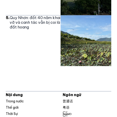
5
.
Quy Nhơn: đất 40 năm khai
vỡ và canh tác vẫn bị coi là
đất hoang
Nội dung
Ngôn ngữ
Trong nước
普通话
Thế giới
粤语
Thời Sự
မြန်မာ