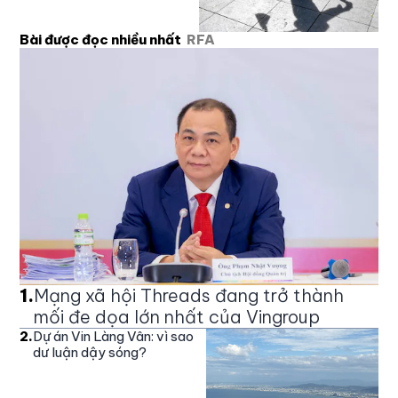
Bài được đọc nhiều nhất
RFA
1
.
Mạng xã hội Threads đang trở thành
mối đe dọa lớn nhất của Vingroup
2
.
Dự án Vin Làng Vân: vì sao
dư luận dậy sóng?