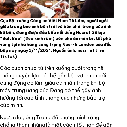
Cựu Bộ trưởng Công an Việt Nam Tô Lâm, người ngồi
giữa trong bức ảnh bên trái và bên phải trong bức ảnh
kế bên, đang được đầu bếp nổi tiếng Nusret Gökçe
“Salt Bae” (đeo kính râm) bón cho ăn món bít tết phủ
vàng tại nhà hàng sang trọng Nusr-E London của đầu
bếp này ngày 3/11/2021. Nguồn ảnh: nusr_et trên
TikTok)
Các quan chức từ trên xuống dưới trong hệ
thống quyền lực có thể gắn kết với nhau bởi
cùng động cơ làm giàu cá nhân trong khi bộ
máy trung ương của Đảng có thể gây ảnh
hưởng tới các tỉnh thông qua những bảo trợ
của mình.
Ngược lại, ông Trọng đã chứng minh rằng
chống tham nhũng là một cách tốt hơn để gắn