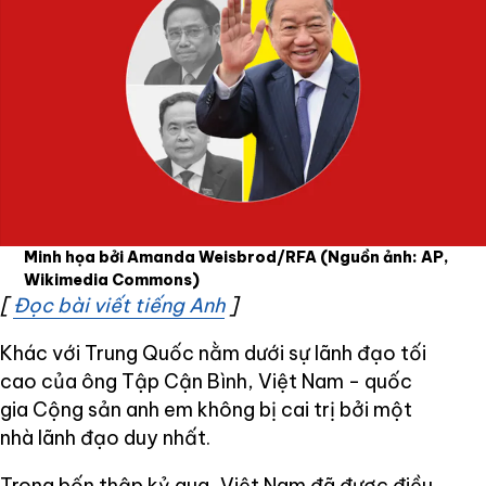
Minh họa bởi Amanda Weisbrod/RFA
(Nguồn ảnh: AP,
Wikimedia Commons)
[
Đọc bài viết tiếng Anh
Opens in new window
]
Khác với Trung Quốc nằm dưới sự lãnh đạo tối
cao của ông Tập Cận Bình, Việt Nam - quốc
gia Cộng sản anh em không bị cai trị bởi một
nhà lãnh đạo duy nhất.
Trong bốn thập kỷ qua, Việt Nam đã được điều