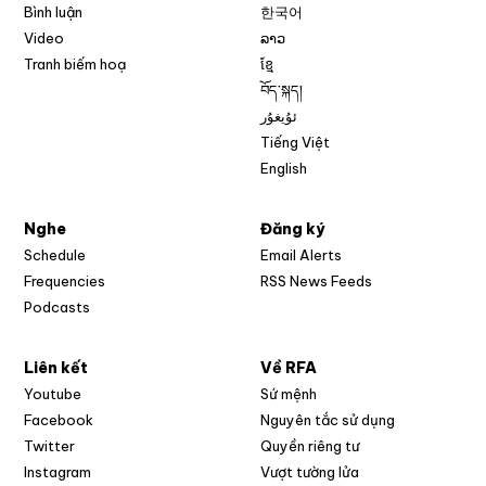
Bình luận
한국어
Video
ລາວ
Tranh biếm hoạ
ខ្មែ
བོད་སྐད།
ئۇيغۇر
Tiếng Việt
English
Nghe
Đăng ký
Schedule
Email Alerts
Opens in new w
Frequencies
RSS News Feeds
Podcasts
Liên kết
Về RFA
Opens in new window
Youtube
Sứ mệnh
Opens in new window
Facebook
Nguyên tắc sử dụng
Opens in new window
Twitter
Quyền riêng tư
Opens in new window
Instagram
Vượt tường lửa