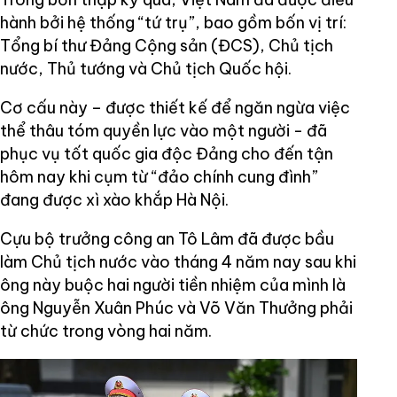
hành bởi hệ thống “tứ trụ”, bao gồm bốn vị trí:
Tổng bí thư Đảng Cộng sản (ĐCS), Chủ tịch
nước, Thủ tướng và Chủ tịch Quốc hội.
Cơ cấu này – được thiết kế để ngăn ngừa việc
thể thâu tóm quyền lực vào một người - đã
phục vụ tốt quốc gia độc Đảng cho đến tận
hôm nay khi cụm từ “đảo chính cung đình”
đang được xì xào khắp Hà Nội.
Cựu bộ trưởng công an Tô Lâm đã được bầu
làm Chủ tịch nước vào tháng 4 năm nay sau khi
ông này buộc hai người tiền nhiệm của mình là
ông Nguyễn Xuân Phúc và Võ Văn Thưởng phải
từ chức trong vòng hai năm.