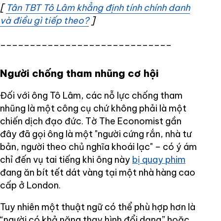
[
Tân TBT Tô Lâm khẳng định tính chính danh
và điều gì tiếp theo?
Opens in new window
]
_____________________________
Người chống tham nhũng cơ hội
Đối với ông Tô Lâm, các nỗ lực chống tham
nhũng là một công cụ chứ không phải là một
chiến dịch đạo đức. Tờ The Economist gần
đây đã gọi ông là một "người cứng rắn, nhà tư
bản, người theo chủ nghĩa khoái lạc" – có ý ám
chỉ đến vụ tai tiếng khi ông này
bị quay phim
đang ăn bít tết dát vàng tại một nhà hàng cao
cấp ở London.
Tuy nhiên một thuật ngữ có thể phù hợp hơn là
“người có khả năng thay hình đổi dạng” hoặc