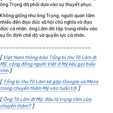
ông Trọng đã phải dựa vào sự thuyết phục.
Không giống như ông Trọng, người quan tâm
nhiều đến đạo đức xã hội chủ nghĩa và đạo
đức cá nhân, ông Lâm đã tập trung nhiều vào
sự ổn định chế độ và quyền lực cá nhân.
______________________________
[
Việt Nam thông báo Tổng bí thư Tô Lâm đi
Mỹ, cộng đồng người Việt ở Mỹ kêu gọi biểu
tình
Opens in new window
]
[
Tổng bí thư Tô Lâm sẽ gặp Google và Meta
trong chuyến thăm Mỹ vào tuần tới
Opens in new w
]
[
Ông Tô Lâm đi Mỹ: đâu là trọng tâm của
chuyến thăm?
Opens in new window
]