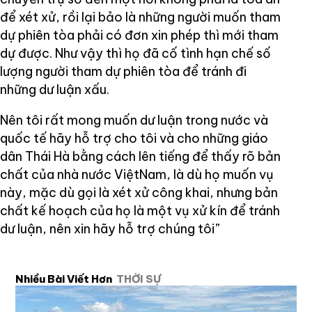
để xét xử, rồi lại bảo là những người muốn tham
dự phiên tòa phải có đơn xin phép thì mới tham
dự được. Như vậy thì họ đã cố tình hạn chế số
lượng người tham dự phiên tòa để tránh đi
những dư luận xấu.
Nên tôi rất mong muốn dư luận trong nước và
quốc tế hãy hỗ trợ cho tôi và cho những giáo
dân Thái Hà bằng cách lên tiếng để thấy rõ bản
chất của nhà nước ViệtNam, là dù họ muốn vụ
này, mặc dù gọi là xét xử công khai, nhưng bản
chất kế hoạch của họ là một vụ xử kín để tránh
dư luận, nên xin hãy hỗ trợ chúng tôi”
Nhiều Bài Viết Hơn
THỜI SỰ