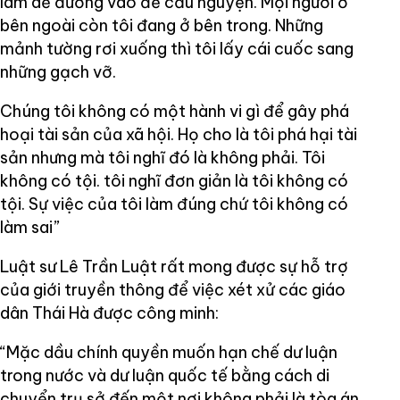
làm dễ đường vào để cầu nguyện. Mọi người ở
bên ngoài còn tôi đang ở bên trong. Những
mảnh tường rơi xuống thì tôi lấy cái cuốc sang
những gạch vỡ.
Chúng tôi không có một hành vi gì để gây phá
hoại tài sản của xã hội. Họ cho là tôi phá hại tài
sản nhưng mà tôi nghĩ đó là không phải. Tôi
không có tội. tôi nghĩ đơn giản là tôi không có
tội. Sự việc của tôi làm đúng chứ tôi không có
làm sai”
Luật sư Lê Trần Luật rất mong được sự hỗ trợ
của giới truyền thông để việc xét xử các giáo
dân Thái Hà được công minh:
“Mặc dầu chính quyền muốn hạn chế dư luận
trong nước và dư luận quốc tế bằng cách di
chuyển trụ sở đến một nơi không phải là tòa án