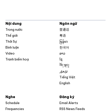
Nội dung
Ngôn ngữ
Trong nước
普通话
Thế giới
粤语
Thời Sự
မြန်မာ
Bình luận
한국어
Video
ລາວ
Tranh biếm hoạ
ខ្មែ
བོད་སྐད།
ئۇيغۇر
Tiếng Việt
English
Nghe
Đăng ký
Schedule
Email Alerts
Opens in new w
Frequencies
RSS News Feeds