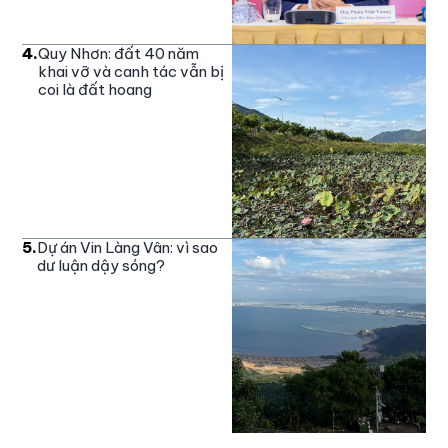
4
.
Quy Nhơn: đất 40 năm
khai vỡ và canh tác vẫn bị
coi là đất hoang
5
.
Dự án Vin Làng Vân: vì sao
dư luận dậy sóng?