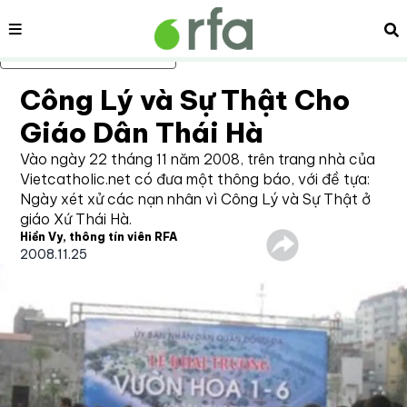
Nội dung
Tì
Bỏ qua nội dung chính
Công Lý và Sự Thật Cho
Giáo Dân Thái Hà
Vào ngày 22 tháng 11 năm 2008, trên trang nhà của
Vietcatholic.net có đưa một thông báo, với đề tựa:
Ngày xét xử các nạn nhân vì Công Lý và Sự Thật ở
giáo Xứ Thái Hà.
Hiền Vy, thông tín viên RFA
2008.11.25