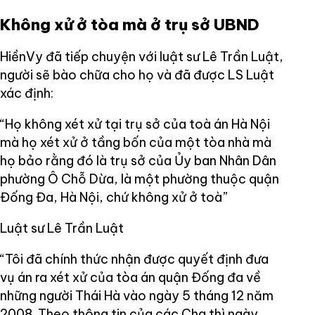
Không xử ở tòa mà ở trụ sở UBND
HiềnVy đã tiếp chuyện với luật sư Lê Trần Luật,
người sẽ bào chữa cho họ và đã được LS Luật
xác định:
“Họ không xét xử tại trụ sở của toà án Hà Nội
mà họ xét xử ở tầng bốn của một tòa nhà mà
họ bảo rằng đó là trụ sở của Ủy ban Nhân Dân
phường Ô Chỗ Dừa, là một phường thuộc quận
Đống Đa, Hà Nội, chứ không xử ở toà”
Luật sư Lê Trần Luật
“Tôi đã chính thức nhận được quyết định đưa
vụ án ra xét xử của tòa án quận Đống đa về
những người Thái Hà vào ngày 5 tháng 12 năm
2008. Theo thông tin của các Cha thì ngày