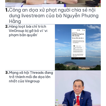
1
.
Công an dọa xử phạt người chia sẻ nội
dung livestream của bà Nguyễn Phương
Hằng
2
.
Hàng loạt bài chỉ trích
VinGroup bị gỡ bỏ vì ‘vi
phạm bản quyền’
3
.
Mạng xã hội Threads đang
trở thành mối đe dọa lớn
nhất của Vingroup