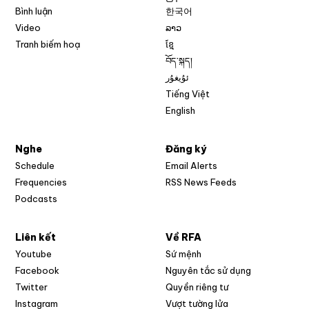
Bình luận
한국어
Video
ລາວ
Tranh biếm hoạ
ខ្មែ
བོད་སྐད།
ئۇيغۇر
Tiếng Việt
English
Nghe
Đăng ký
Schedule
Email Alerts
Opens in new w
Frequencies
RSS News Feeds
Podcasts
Liên kết
Về RFA
Opens in new window
Youtube
Sứ mệnh
Opens in new window
Facebook
Nguyên tắc sử dụng
Opens in new window
Twitter
Quyền riêng tư
Opens in new window
Instagram
Vượt tường lửa