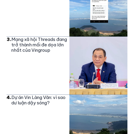
3
.
Mạng xã hội Threads đang
trở thành mối đe dọa lớn
nhất của Vingroup
4
.
Dự án Vin Làng Vân: vì sao
dư luận dậy sóng?