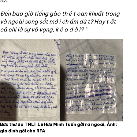
ra.
Đến bao giờ tiếng gào th
é
t oan khuất trong
và ngoài song sắt mớ
i ch
ấm dứ
t? Hay t
ất
cả chỉ là sự vô vọng, k
é
o d
à
i?
"
Bức thư do TNLT Lê Hữu Minh Tuấn gởi ra ngoài. Ảnh:
gia đình gởi cho RFA