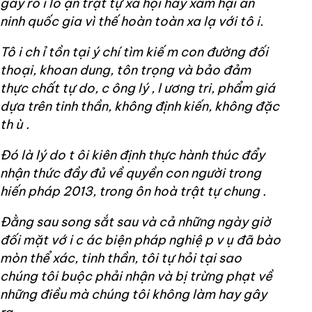
gây rố
i lo
ạn trật tự xã hội hay xâm hại an
ninh quốc gia vì thế hoàn toàn xa lạ với tô
i.
Tô
i ch
ỉ tồn tại ý chí tìm kiế
m con
đường đối
thoại, khoan dung, tôn trọng và bảo đảm
thực chất tự
do, c
ông lý
, l
ương tri, phẩm giá
dựa trên tinh thần, không định kiến, không đặc
th
ù
.
Đó là lý
do t
ôi kiên định thực hành thúc đẩy
nhận thức đầy đủ về quyền con người trong
hiến pháp 2013, trong ôn hoà trật tự
chung
.
Đằng sau song sắt sau và cả những ngày giờ
đối mặt vớ
i c
ác biện pháp nghiệ
p v
ụ đã bào
mòn thể xác, tinh thần, tôi tự hỏi tại sao
chúng tôi buộc phải nhận và bị trừng phạt về
những điều mà chúng tôi không làm hay gây