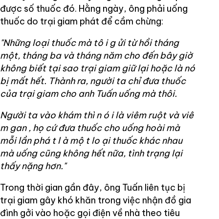
được số thuốc đó. Hằng ngày, ông phải uống
thuốc do trại giam phát để cầm chừng:
"Những loại thuốc mà tô
i g
ửi từ hồi tháng
một, tháng ba và tháng năm cho đến bây giờ
không biết tại sao trại giam giữ lại hoặc là nó
bị mất hết. Thành ra, người ta chỉ đưa thuốc
của trại giam cho anh Tuấn uống mà thôi.
Người ta vào khám thì n
ó
i là viêm ruột và viê
m gan
, họ cứ đưa thuốc cho uống hoài mà
mỗi lần phá
t l
à mộ
t lo
ại thuốc khác nhau
mà uống cũng không hết nữa, tình trạng lại
thấy nặng hơn."
Trong thời gian gần đây, ông Tuấn liên tục bị
trại giam gây khó khăn trong việc nhận đồ gia
đình gởi vào hoặc gọi điện về nhà theo tiêu