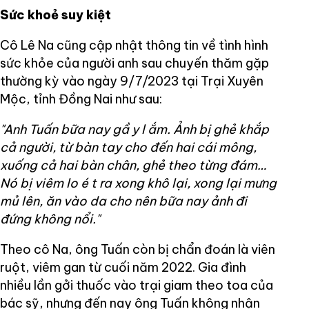
Sức khoẻ suy kiệt
Cô Lê Na cũng cập nhật thông tin về tình hình
sức khỏe của người anh sau chuyến thăm gặp
thường kỳ vào ngày 9/7/2023 tại Trại Xuyên
Mộc, tỉnh Đồng Nai như sau:
"Anh Tuấn bữa nay gầ
y l
ắm. Ảnh bị ghẻ khắp
cả người, từ bàn tay cho đến hai cái mông,
xuống cả hai bàn chân, ghẻ theo từng đám…
Nó bị viêm lo
é
t ra xong khô lại, xong lại mưng
mủ lên, ăn vào da cho nên bữa nay ảnh đi
đứng không nổi."
Theo cô Na, ông Tuấn còn bị chẩn đoán là viên
ruột, viêm gan từ cuối năm 2022. Gia đình
nhiều lần gởi thuốc vào trại giam theo toa của
bác sỹ, nhưng đến nay ông Tuấn không nhận