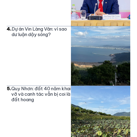
4
.
Dự án Vin Làng Vân: vì sao
dư luận dậy sóng?
5
.
Quy Nhơn: đất 40 năm khai
vỡ và canh tác vẫn bị coi là
đất hoang