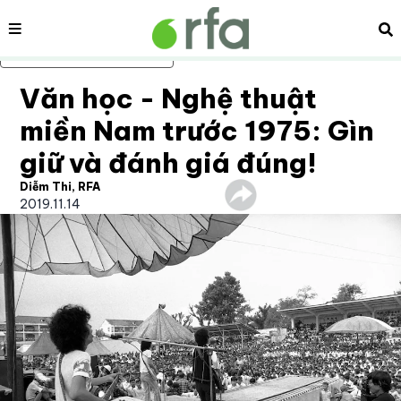
Nội dung
Tì
Bỏ qua nội dung chính
Văn học - Nghệ thuật
miền Nam trước 1975: Gìn
giữ và đánh giá đúng!
Diễm Thi, RFA
2019.11.14