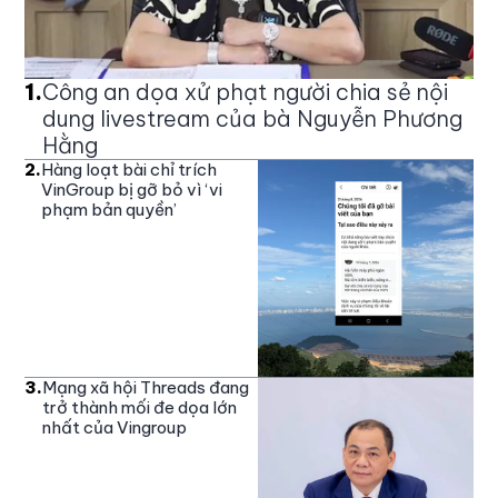
1
.
Công an dọa xử phạt người chia sẻ nội
dung livestream của bà Nguyễn Phương
Hằng
2
.
Hàng loạt bài chỉ trích
VinGroup bị gỡ bỏ vì ‘vi
phạm bản quyền’
3
.
Mạng xã hội Threads đang
trở thành mối đe dọa lớn
nhất của Vingroup