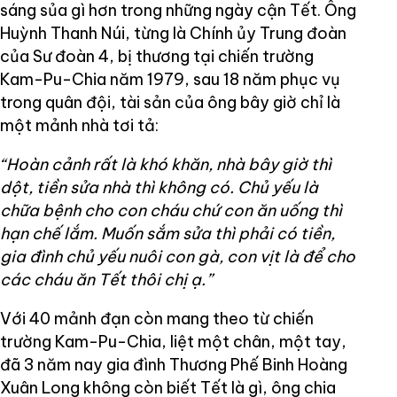
sáng sủa gì hơn trong những ngày cận Tết. Ông
Huỳnh Thanh Núi, từng là Chính ủy Trung đoàn
của Sư đoàn 4, bị thương tại chiến trường
Kam-Pu-Chia năm 1979, sau 18 năm phục vụ
trong quân đội, tài sản của ông bây giờ chỉ là
một mảnh nhà tơi tả:
“Hoàn cảnh rất là khó khăn, nhà bây giờ thì
dột, tiền sửa nhà thì không có. Chủ yếu là
chữa bệnh cho con cháu chứ con ăn uống thì
hạn chế lắm. Muốn sắm sửa thì phải có tiền,
gia đình chủ yếu nuôi con gà, con vịt là để cho
các cháu ăn Tết thôi chị ạ.”
Với 40 mảnh đạn còn mang theo từ chiến
trường Kam-Pu-Chia, liệt một chân, một tay,
đã 3 năm nay gia đình Thương Phế Binh Hoàng
Xuân Long không còn biết Tết là gì, ông chia