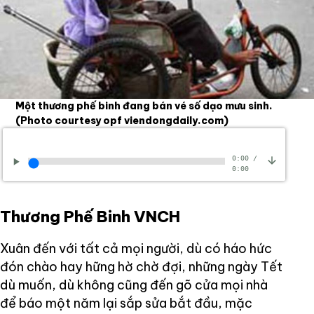
Một thương phế binh đang bán vé số dạo mưu sinh.
(Photo courtesy opf viendongdaily.com)
0:00
/
0:00
Thương Phế Binh VNCH
Xuân đến với tất cả mọi người, dù có háo hức
đón chào hay hững hờ chờ đợi, những ngày Tết
dù muốn, dù không cũng đến gõ cửa mọi nhà
để báo một năm lại sắp sửa bắt đầu, mặc