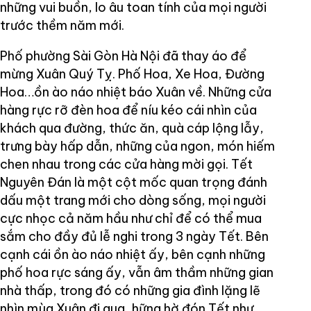
những vui buồn, lo âu toan tính của mọi người
trước thềm năm mới.
Phố phường Sài Gòn Hà Nội đã thay áo để
mừng Xuân Quý Tỵ. Phố Hoa, Xe Hoa, Đường
Hoa…ồn ào náo nhiệt báo Xuân về. Những cửa
hàng rực rỡ đèn hoa để níu kéo cái nhìn của
khách qua đường, thức ăn, quà cáp lộng lẫy,
trưng bày hấp dẫn, những của ngon, món hiếm
chen nhau trong các cửa hàng mời gọi. Tết
Nguyên Đán là một cột mốc quan trọng đánh
dấu một trang mới cho dòng sống, mọi người
cực nhọc cả năm hầu như chỉ để có thể mua
sắm cho đầy đủ lễ nghi trong 3 ngày Tết. Bên
cạnh cái ồn ào náo nhiệt ấy, bên cạnh những
phố hoa rực sáng ấy, vẫn âm thầm những gian
nhà thấp, trong đó có những gia đình lặng lẽ
nhìn mùa Xuân đi qua, hững hờ đón Tết như