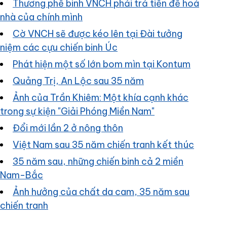
Thương phế binh VNCH phải trả tiền để hoá
nhà của chính mình
Cờ VNCH sẽ được kéo lên tại Đài tưởng
niệm các cựu chiến binh Úc
Phát hiện một số lớn bom mìn tại Kontum
Quảng Trị, An Lộc sau 35 năm
Ảnh của Trần Khiêm: Một khía cạnh khác
trong sự kiện "Giải Phóng Miền Nam"
Đổi mới lần 2 ở nông thôn
Việt Nam sau 35 năm chiến tranh kết thúc
35 năm sau, những chiến binh cả 2 miền
Nam-Bắc
Ảnh hưởng của chất da cam, 35 năm sau
chiến tranh