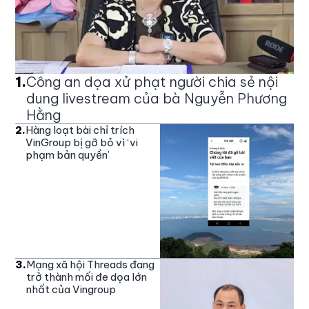
1
.
Công an dọa xử phạt người chia sẻ nội
dung livestream của bà Nguyễn Phương
Hằng
2
.
Hàng loạt bài chỉ trích
VinGroup bị gỡ bỏ vì ‘vi
phạm bản quyền’
3
.
Mạng xã hội Threads đang
trở thành mối đe dọa lớn
nhất của Vingroup