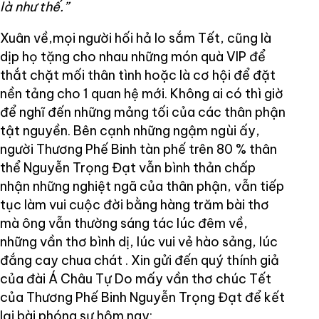
là như thế.”
Xuân về,mọi người hối hả lo sắm Tết, cũng là
dịp họ tặng cho nhau những món quà VIP để
thắt chặt mối thân tình hoặc là cơ hội để đặt
nền tảng cho 1 quan hệ mới. Không ai có thì giờ
để nghĩ đến những mảng tối của các thân phận
tật nguyền. Bên cạnh những ngậm ngùi ấy,
người Thương Phế Binh tàn phế trên 80 % thân
thể Nguyễn Trọng Đạt vẫn bình thản chấp
nhận những nghiệt ngã của thân phận, vẫn tiếp
tục làm vui cuộc đời bằng hàng trăm bài thơ
mà ông vẫn thường sáng tác lúc đêm về,
những vần thơ bình dị, lúc vui vẻ hào sảng, lúc
đắng cay chua chát . Xin gửi đến quý thính giả
của đài Á Châu Tự Do mấy vần thơ chúc Tết
của Thương Phế Binh Nguyễn Trọng Đạt để kết
lại bài phóng sự hôm nay: