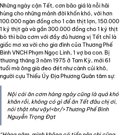
Những ngày cận Tết, cơn bão giá là nỗi hãi
hùng cho những mảnh đời khốn khó, với hơn
100.000 ngàn đồng cho 1 cân thịt lợn, 150.000
1 ký thịt gà và gần 300.000 đồng cho 1 ký thịt
bò thì bữa cơm với đầy đủ hương vị Tết chỉ là
giấc mơ xa vời cho gia đình của Thương Phế
Binh VNCH Phạm Ngọc Linh, 1 vợ ba con. Bị
thương tháng 3 năm 1975 ở Tam Kỳ, mới 61
tuổi mà ông già đeo đét như cành củi khô,
người cựu Thiếu Úy Địa Phương Quân tâm sự:
Nội cái ăn cơm hàng ngày cũng là quá khó
khăn rồi, không có gì để ăn Tết đâu chị ơi,
nói thật như vậy!<br/>Thương Phế Binh
Nguyễn Trọng Đạt
“Hàng năm, mình không có tiền nên chi cũng