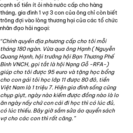
cạnh số tiền ít ỏi nhà nước cấp cho hàng
tháng, gia đình 1 vợ 3 con của ông chỉ còn biết
trông đợi vào lòng thương hại của các tổ chức
nhân đạo hải ngoại:
“Chính quyền địa phương cấp cho tôi mỗi
tháng 180 ngàn. Vừa qua ông Hạnh ( Nguyễn
Quang Hạnh, hội trưởng hội Bạn Thương Phế
Binh VNCH, gọi tắt là hội Nạng Gỗ -RFA-)
giúp cho tôi được 95 euro và tặng học bổng
cho con gái tôi học lớp 11 được 80 đô, tiền
Việt Nam là 1 triệu 7. Hiện gia đình sống cũng
chụp giựt, ngày nào kiếm được đồng nào là lo
ăn ngày nấy chứ con cái đi học thì có lúc đủ,
có lúc thiếu. Bây giờ sắm sửa áo quyển sách
vợ cho các con thì rất căng.”