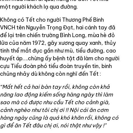
một người khách lạ qua đường.
Không có Tết cho người Thương Phế Binh
VNCH tên Nguyễn Trọng Đạt, hai cánh tay đã
để lại trên chiến trường Bình Long, mùa hè đỏ
lửa của năm 1972, gãy xương quay xanh, thủy
tinh thể mắt đục gần như mù, tiểu đường, cao
huyết áp….chừng ấy bệnh tật đã làm cho người
cựu Tiểu đoàn phó tiểu đoàn truyền tin, binh
chủng nhảy dù không còn nghĩ đến Tết :
“Mất hết cả hai bàn tay rồi, không còn khả
năng lao động kiếm sống hàng ngày thì làm
sao mà có được nhu cầu Tết cho cảnh già,
cảnh nghèo như tôi chị ơi !! Nội cái ăn cơm
hàng ngày cũng là quá khó khăn rồi, không có
gì để ăn Tết đâu chị ơi, nói thật như vậy !"