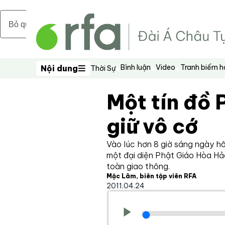
Bỏ qua nội dung chính
Bình luận
Video
Tranh biếm 
Nội dung
Thời Sự
Nội dung
Một tín đồ 
giữ vô cớ
Vào lúc hơn 8 giờ sáng ngày h
một đại diện Phật Giáo Hòa Hảo
toàn giao thông.
Mặc Lâm, biên tập viên RFA
2011.04.24