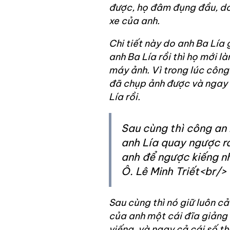
được, họ đâm đụng đầu, do 
xe của anh.
Chi tiết này do anh Ba Lía g
anh Ba Lía rồi thì họ mới là
máy ảnh. Vì trong lúc công 
đã chụp ảnh được và ngay l
Lía rồi.
Sau cùng thì công an 
anh Lía quay ngược ra
anh để ngược kiếng nh
Ô. Lê Minh Triết<br/>
Sau cùng thì nó giữ luôn c
của anh một cái đĩa giảng 
viếng, và ngay cả cái số t