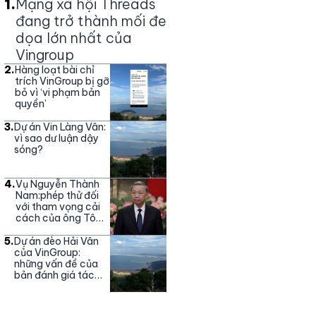
1
.
Mạng xã hội Threads
đang trở thành mối đe
dọa lớn nhất của
Vingroup
2
.
Hàng loạt bài chỉ
trích VinGroup bị gỡ
bỏ vì ‘vi phạm bản
quyền’
3
.
Dự án Vin Làng Vân:
vì sao dư luận dậy
sóng?
4
.
Vụ Nguyễn Thành
Nam:phép thử đối
với tham vọng cải
cách của ông Tô
Lâm
5
.
Dự án đèo Hải Vân
của VinGroup:
những vấn đề của
bản đánh giá tác
động môi trường