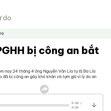
hoạ
PGHH bị công an bắt
ôm nay 24 tháng 4 ông Nguyễn Văn Lía tự là Ba Lía
 đã bị công an gây khó khăn và tạm giữ vì lý do an
0:00
/
0:00