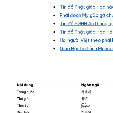
Tín đồ Phật giáo Hoà hảo
Phái đoàn Mỹ gặp gỡ ch
Tín đồ PGHH An Giang b
Tín đồ Phật giáo Hòa Hảo
Hai người Việt theo phái
Giáo Hội Tin Lành Mennon
Nội dung
Ngôn ngữ
Trong nước
普通话
Thế giới
粤语
Thời Sự
မြန်မာ
Bình luận
한국어