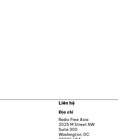
Liên hệ
pens in new window
Địa chỉ
Opens in new window
Radio Free Asia
2025 M Street NW
ens in new window
Suite 300
Washington, DC
Opens in new window