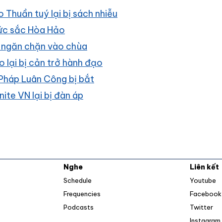
 Thuần tuý lại bị sách nhiễu
ức sắc Hòa Hảo
ị ngăn chặn vào chùa
 lại bị cản trở hành đạo
 Pháp Luân Công bị bắt
ite VN lại bị đàn áp
Nghe
Liên kết
O
Schedule
Youtube
Frequencies
Facebook
Op
Podcasts
Twitter
Instagram