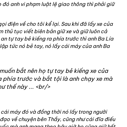
đó anh vi phạm luật lệ giao thông thì phải giữ
ọi điện về cho tôi kể lại. Sau khi đã lấy xe của
m thủ tục viết biên bản giữ xe và giữ luôn cả
an tự tay bẻ kiếng ra phía trước thì anh Ba Lía
ập tức nó bẻ tay, nó lấy cái máy của anh Ba
muốn bắt nên họ tự tay bẻ kiếng xe của
 phía trước và bắt tội là anh chạy xe mà
ư thế này ... <br/>
ả cái máy đó và đồng thời nó lấy trong người
đạo về chuyện bên Thầy, cũng như cái đĩa điếu
huốc mà anh mang theo bây giờ họ cũng giữ hết