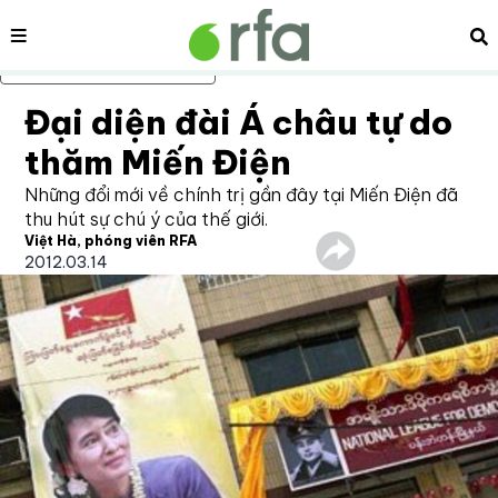
Nội dung
Tì
Bỏ qua nội dung chính
Đại diện đài Á châu tự do
thăm Miến Điện
Những đổi mới về chính trị gần đây tại Miến Điện đã
thu hút sự chú ý của thế giới.
Việt Hà, phóng viên RFA
2012.03.14