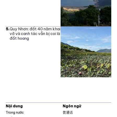
5
.
Quy Nhơn: đất 40 năm khai
vỡ và canh tác vẫn bị coi là
đất hoang
Nội dung
Ngôn ngữ
Trong nước
普通话