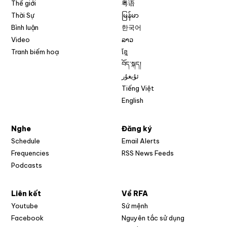
Thế giới
粤语
Thời Sự
မြန်မာ
Bình luận
한국어
Video
ລາວ
Tranh biếm hoạ
ខ្មែ
བོད་སྐད།
ئۇيغۇر
Tiếng Việt
English
Nghe
Đăng ký
Schedule
Email Alerts
Opens in new w
Frequencies
RSS News Feeds
Podcasts
Liên kết
Về RFA
Opens in new window
Youtube
Sứ mệnh
Opens in new window
Facebook
Nguyên tắc sử dụng