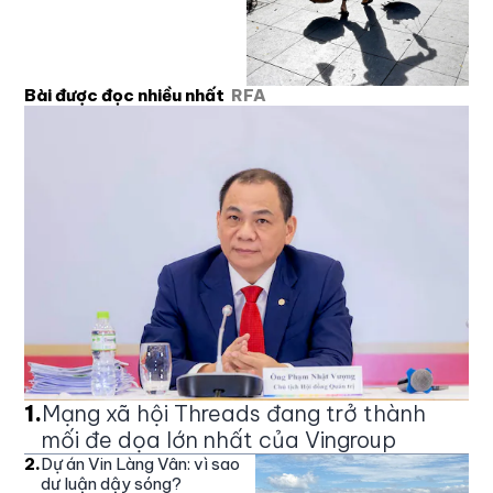
Bài được đọc nhiều nhất
RFA
1
.
Mạng xã hội Threads đang trở thành
mối đe dọa lớn nhất của Vingroup
2
.
Dự án Vin Làng Vân: vì sao
dư luận dậy sóng?