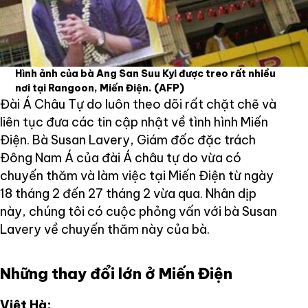
Hình ảnh của bà Ang San Suu Kyi được treo rất nhiều
nơi tại Rangoon, Miến Điện.
(AFP)
Đài Á Châu Tự do luôn theo dõi rất chặt chẽ và
liên tục đưa các tin cập nhật về tình hình Miến
Điện. Bà Susan Lavery, Giám đốc đặc trách
Đông Nam Á của đài Á châu tự do vừa có
chuyến thăm và làm việc tại Miến Điện từ ngày
18 tháng 2 đến 27 tháng 2 vừa qua. Nhân dịp
này, chúng tôi có cuộc phỏng vấn với bà Susan
Lavery về chuyến thăm này của bà.
Những thay đổi lớn ở Miến Điện
Việt Hà: