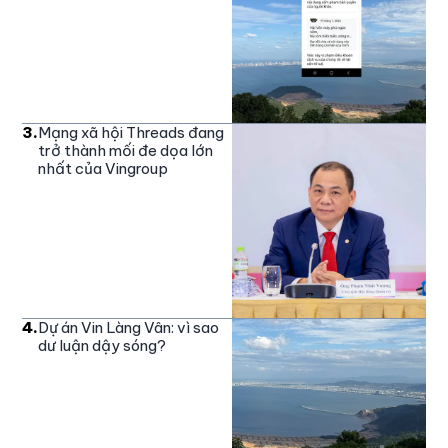
3
.
Mạng xã hội Threads đang
trở thành mối đe dọa lớn
nhất của Vingroup
4
.
Dự án Vin Làng Vân: vì sao
dư luận dậy sóng?