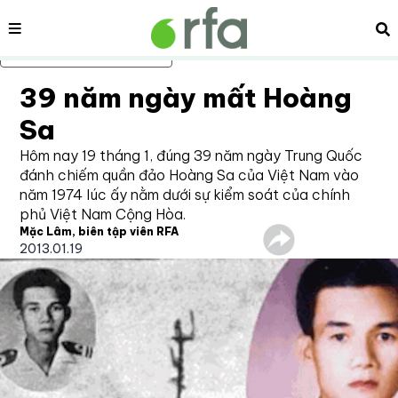
Nội dung
Tì
Bỏ qua nội dung chính
39 năm ngày mất Hoàng
Sa
Hôm nay 19 tháng 1, đúng 39 năm ngày Trung Quốc
đánh chiếm quần đảo Hoàng Sa của Việt Nam vào
năm 1974 lúc ấy nằm dưới sự kiểm soát của chính
phủ Việt Nam Cộng Hòa.
Mặc Lâm, biên tập viên RFA
2013.01.19