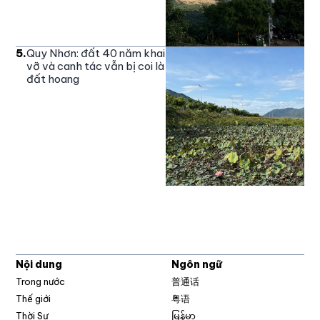
5
.
Quy Nhơn: đất 40 năm khai
vỡ và canh tác vẫn bị coi là
đất hoang
Nội dung
Ngôn ngữ
Trong nước
普通话
Thế giới
粤语
Thời Sự
မြန်မာ