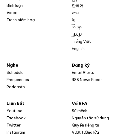
Bình luận
한국어
Video
ລາວ
Tranh biếm hoạ
ខ្មែ
བོད་སྐད།
ئۇيغۇر
Tiếng Việt
English
Nghe
Đăng ký
Schedule
Email Alerts
Opens in new w
Frequencies
RSS News Feeds
Podcasts
Liên kết
Về RFA
Opens in new window
Youtube
Sứ mệnh
Opens in new window
Facebook
Nguyên tắc sử dụng
Opens in new window
Twitter
Quyền riêng tư
Opens in new window
Instagram
Vượt tường lửa