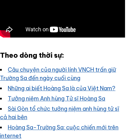
Theo dòng thời sự:
Câu chuyện của người lính VNCH trấn giữ
Trường Sa đến ngày cuối cùng
Những ai biết Hoàng Sa là của Việt Nam?
Tưởng niệm Anh hùng Tử sĩ Hoàng Sa
Sài Gòn tổ chức tưởng niệm anh hùng tử sĩ
cả hai bên
Hoàng Sa-Trường Sa: cuộc chiến mới trên
internet