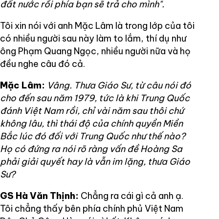
đất nước rồi phía bạn sẽ trả cho mình".
Tôi xin nói với anh Mặc Lâm là trong lớp của tôi
có nhiều người sau này làm to lắm, thí dụ như
ông Phạm Quang Ngọc, nhiều người nữa và họ
đều nghe câu đó cả.
Mặc Lâm:
Vâng. Thưa Giáo Sư, từ câu nói đó
cho đến sau năm 1979, tức là khi Trung Quốc
đánh Việt Nam rồi, chỉ vài năm sau thôi chứ
không lâu, thì thái độ của chính quyền Miền
Bắc lúc đó đối với Trung Quốc như thế nào?
Họ có đứng ra nói rõ ràng vấn đề Hoàng Sa
phải giải quyết hay là vẫn im lặng, thưa Giáo
Sư?
GS Hà Văn Thịnh:
Chẳng ra cái gì cả anh ạ.
Tôi chẳng thấy bên phía chính phủ Việt Nam