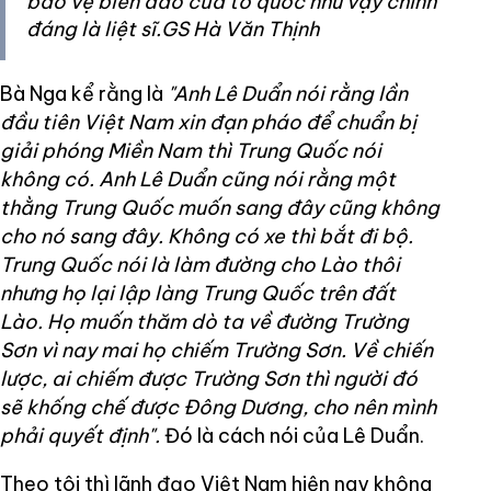
bảo vệ biển đảo của tổ quốc như vậy chính
đáng là liệt sĩ.GS Hà Văn Thịnh
Bà Nga kể rằng là
"Anh Lê Duẩn nói rằng lần
đầu tiên Việt Nam xin đạn pháo để chuẩn bị
giải phóng Miền Nam thì Trung Quốc nói
không có. Anh Lê Duẩn cũng nói rằng một
thằng Trung Quốc muốn sang đây cũng không
cho nó sang đây. Không có xe thì bắt đi bộ.
Trung Quốc nói là làm đường cho Lào thôi
nhưng họ lại lập làng Trung Quốc trên đất
Lào. Họ muốn thăm dò ta về đường Trường
Sơn vì nay mai họ chiếm Trường Sơn. Về chiến
lược, ai chiếm được Trường Sơn thì người đó
sẽ khống chế được Đông Dương, cho nên mình
phải quyết định".
Đó là cách nói của Lê Duẩn.
Theo tôi thì lãnh đạo Việt Nam hiện nay không