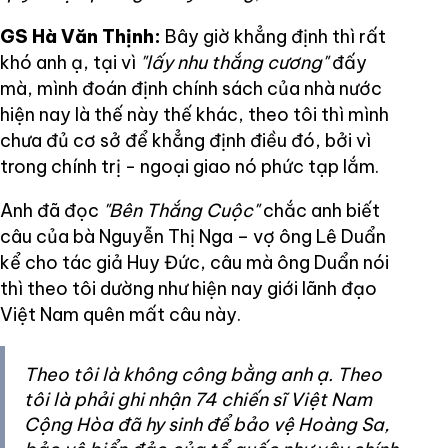
GS Hà Văn Thịnh:
Bây giờ khẳng định thì rất
khó anh ạ, tại vì
"lấy nhu thắng cương"
đấy
mà, mình đoán định chính sách của nhà nước
hiện nay là thế này thế khác, theo tôi thì mình
chưa đủ cơ sở để khẳng định điều đó, bởi vì
trong chính trị - ngoại giao nó phức tạp lắm.
Anh đã đọc
"Bên Thắng Cuộc"
chắc anh biết
câu của bà Nguyễn Thị Nga – vợ ông Lê Duẩn
kể cho tác giả Huy Đức, câu mà ông Duẩn nói
thì theo tôi dường như hiện nay giới lãnh đạo
Việt Nam quên mất câu này.
Theo tôi là không công bằng anh ạ. Theo
tôi là phải ghi nhận 74 chiến sĩ Việt Nam
Cộng Hòa đã hy sinh để bảo vệ Hoàng Sa,