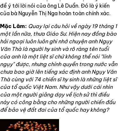
để ý tới lời nói của ông Lê Duẩn. Đó là ý kiến
của bà Nguyễn Thị Nga hoàn toàn chính xác.
Mặc Lâm:
Quay lại câu hỏi về ngày 19 tháng 1
một lần nữa, thưa Giáo Sư. Hiện nay đồng bào
hải ngoại luôn luôn ghi nhớ chuyện anh Ngụy
Văn Thà là người hy sinh và rõ ràng tên tuổi
của anh là một liệt sĩ chứ không thể nói "lính
ngụy" được, nhưng chính quyền trong nước vẫn
chưa bao giờ lên tiếng xác định anh Ngụy Văn
Thà cùng với 74 chiến sĩ hy sinh là những liệt sĩ
của tổ quốc Việt Nam. Như vậy dưới cái nhìn
của một người giảng dạy về lịch sử thì điều
này có công bằng cho những người chiến đấu
để bảo vệ đất đai của tổ quốc hay không?