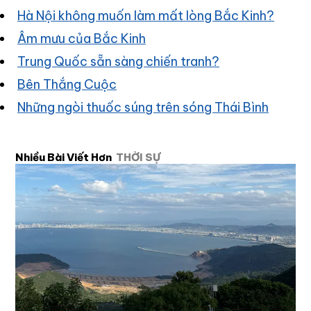
Hà Nội không muốn làm mất lòng Bắc Kinh?
Âm mưu của Bắc Kinh
Trung Quốc sẵn sàng chiến tranh?
Bên Thắng Cuộc
Những ngòi thuốc súng trên sóng Thái Bình
Nhiều Bài Viết Hơn
THỜI SỰ