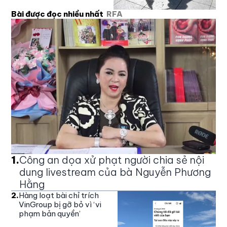
Bài được đọc nhiều nhất
RFA
1
.
Công an dọa xử phạt người chia sẻ nội
dung livestream của bà Nguyễn Phương
Hằng
2
.
Hàng loạt bài chỉ trích
VinGroup bị gỡ bỏ vì ‘vi
phạm bản quyền’