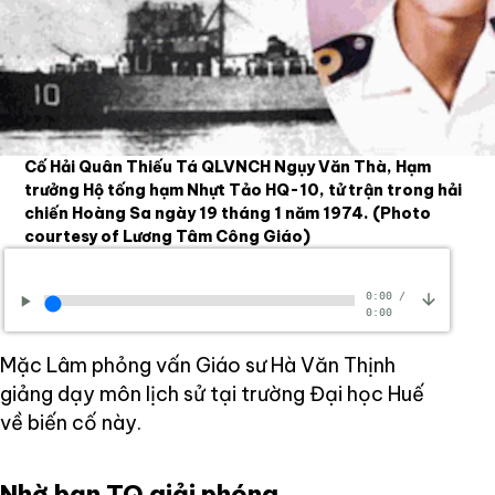
Cố Hải Quân Thiếu Tá QLVNCH Ngụy Văn Thà, Hạm
trưởng Hộ tống hạm Nhựt Tảo HQ-10, tử trận trong hải
chiến Hoàng Sa ngày 19 tháng 1 năm 1974.
(Photo
courtesy of Lương Tâm Công Giáo)
0:00
/
0:00
Mặc Lâm phỏng vấn Giáo sư Hà Văn Thịnh
giảng dạy môn lịch sử tại trường Đại học Huế
về biến cố này.
Nhờ bạn TQ giải phóng