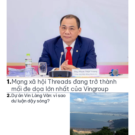
1
.
Mạng xã hội Threads đang trở thành
mối đe dọa lớn nhất của Vingroup
2
.
Dự án Vin Làng Vân: vì sao
dư luận dậy sóng?