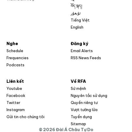
བོད་སྐད།
ئۇيغۇر
Tiếng Việt
English
Nghe
Đăng ký
Schedule
Email Alerts
Opens in new w
Frequencies
RSS News Feeds
Podcasts
Liên kết
Về RFA
Opens in new window
Youtube
Sứ mệnh
Opens in new window
Facebook
Nguyên tắc sử dụng
Opens in new window
Twitter
Quyền riêng tư
Opens in new window
Instagram
Vượt tường lửa
Opens in new window
Gửi tin cho chúng tôi
Tuyển dụng
Opens in new window
Sitemap
© 2026 Đài Á Châu Tự Do