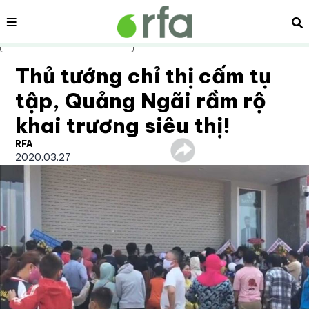
Nội dung
Tì
Bỏ qua nội dung chính
Thủ tướng chỉ thị cấm tụ
tập, Quảng Ngãi rầm rộ
khai trương siêu thị!
RFA
2020.03.27