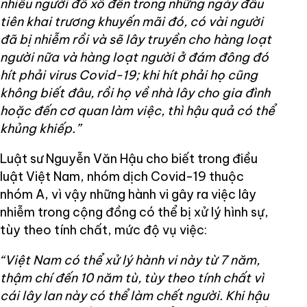
nhiêu người đổ xô đến trong những ngày đầu
tiên khai trương khuyến mãi đó, có vài người
đã bị nhiễm rồi và sẽ lây truyền cho hàng loạt
người nữa và hàng loạt người ở đám đông đó
hít phải virus Covid-19; khi hít phải họ cũng
không biết đâu, rồi họ về nhà lây cho gia đình
hoặc đến cơ quan làm việc, thì hậu quả có thể
khủng khiếp.”
Luật sư Nguyễn Văn Hậu cho biết trong điều
luật Việt Nam, nhóm dịch Covid-19 thuộc
nhóm A, vì vậy những hành vi gây ra việc lây
nhiễm trong cộng đồng có thể bị xử lý hình sự,
tùy theo tính chất, mức độ vụ việc:
“Việt Nam có thể xử lý hành vi này từ 7 năm,
thậm chí đến 10 năm tù, tùy theo tính chất vì
cái lây lan này có thể làm chết người. Khi hậu