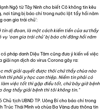
ạnh Ngộ từ Tây Ninh cho biết Cô không tin kêu
g, nơi từng bị báo chí trong nước lật tẩy hồi năm
g oan gia trái chủ’:
 tín dị đoan, là một cách kiếm tiền của sư thầy
 vụ ‘oan gia trái chủ’ bị báo chí đăng hồi năm
 có pháp danh Diệu Tâm cũng đưa ý kiến về việc
 giải nạn dịch do virus Corona gây ra:
ọc mới
giải quyết được thôi chứ thầy chùa nào
h thì phải y học can thiệp. Niềm tin phải có
 làm việc tốt thì gặp điều tốt, chứ bây giờ bệnh
 ông thầy giải bệnh thì tôi không tin."
 Chủ tịch UBND TP. Uông Bí cho báo chí trong
ch Trúc Thái Minh và chùa Ba Vàng đưa thông tin