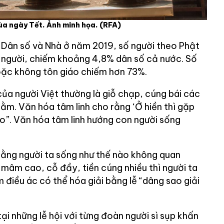
ùa ngày Tết. Ảnh minh họa.
(RFA)
 Dân số và Nhà ở năm 2019, số người theo Phật
ệu người, chiếm khoảng 4,8% dân số cả nước. Số
oặc không tôn giáo chiếm hơn 73%.
của người Việt thường là giỗ chạp, cúng bái các
ằm. Văn hóa tâm linh cho rằng ‘Ở hiền thì gặp
áo”. Văn hóa tâm linh hướng con người sống
o rằng người ta sống như thế nào không quan
 mâm cao, cỗ đầy, tiền cúng nhiều thì người ta
 điều ác có thể hóa giải bằng lễ “dâng sao giải
ại những lễ hội với từng đoàn người sì sụp khấn