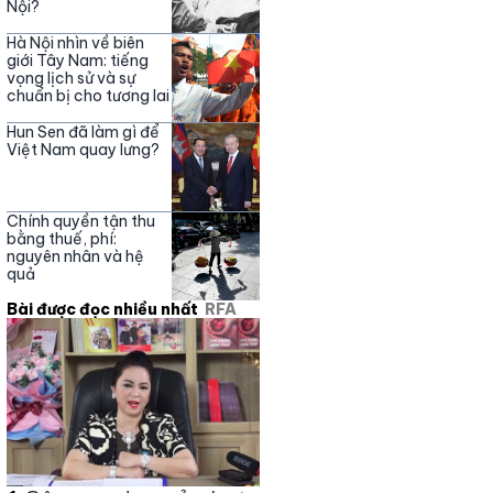
Nội?
Hà Nội nhìn về biên
giới Tây Nam: tiếng
vọng lịch sử và sự
chuẩn bị cho tương lai
Hun Sen đã làm gì để
Việt Nam quay lưng?
Chính quyền tận thu
bằng thuế, phí:
nguyên nhân và hệ
quả
Bài được đọc nhiều nhất
RFA