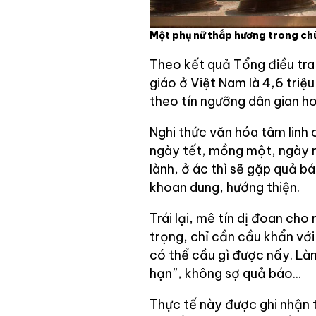
Một phụ nữ thắp hương trong ch
Theo kết quả Tổng điều tra
giáo ở Việt Nam là 4,6 tri
theo tín ngưỡng dân gian h
Nghi thức văn hóa tâm linh 
ngày tết, mồng một, ngày r
lành, ở ác thì sẽ gặp quả b
khoan dung, hướng thiện.
Trái lại, mê tín dị đoan ch
trọng, chỉ cần cầu khẩn với
có thể cầu gì được nấy. Làm
hạn”, không sợ quả báo...
Thực tế này được ghi nhận t