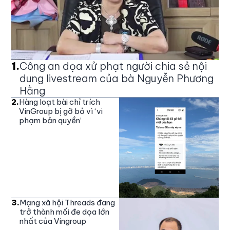
1
.
Công an dọa xử phạt người chia sẻ nội
dung livestream của bà Nguyễn Phương
Hằng
2
.
Hàng loạt bài chỉ trích
VinGroup bị gỡ bỏ vì ‘vi
phạm bản quyền’
3
.
Mạng xã hội Threads đang
trở thành mối đe dọa lớn
nhất của Vingroup