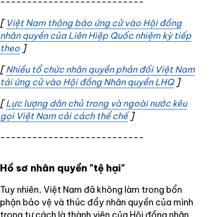
---------------------------
[
Việt Nam thông báo ứng cử vào Hội đồng
nhân quyền của Liên Hiệp Quốc nhiệm kỳ tiếp
theo
Opens in new window
]
[
Nhiều tổ chức nhân quyền phản đối Việt Nam
tái ứng cử vào Hội đồng Nhân quyền LHQ
Opens in
]
[
Lực lượng dân chủ trong và ngoài nước kêu
gọi Việt Nam cải cách thể chế
Opens in new windo
]
---------------------------
Hồ sơ nhân quyền "tệ hại"
Tuy nhiên, Việt Nam đã không làm trong bổn
phận bảo vệ và thúc đẩy nhân quyền của mình
trong tư cách là thành viên của Hội đồng nhân