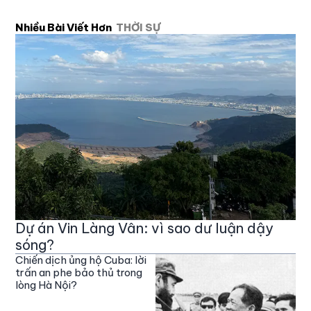
Nhiều Bài Viết Hơn
THỜI SỰ
Dự án Vin Làng Vân: vì sao dư luận dậy
sóng?
Chiến dịch ủng hộ Cuba: lời
trấn an phe bảo thủ trong
lòng Hà Nội?