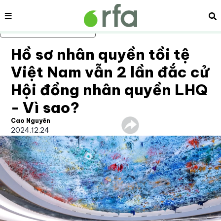
Nội dung
Tì
Bỏ qua nội dung chính
Hồ sơ nhân quyền tồi tệ
Việt Nam vẫn 2 lần đắc cử
Hội đồng nhân quyền LHQ
- Vì sao?
Cao Nguyên
2024.12.24