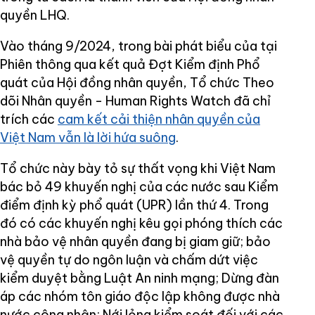
quyền LHQ.
Vào tháng 9/2024, trong bài phát biểu của tại
Phiên thông qua kết quả Đợt Kiểm định Phổ
quát của Hội đồng nhân quyền, Tổ chức Theo
dõi Nhân quyền - Human Rights Watch đã chỉ
trích các
cam kết cải thiện nhân quyền của
Việt Nam vẫn là lời hứa suông
.
Tổ chức này bày tỏ sự thất vọng khi Việt Nam
bác bỏ 49 khuyến nghị của các nước sau Kiểm
điểm định kỳ phổ quát (UPR) lần thứ 4. Trong
đó có các khuyến nghị kêu gọi phóng thích các
nhà bảo vệ nhân quyền đang bị giam giữ; bảo
vệ quyền tự do ngôn luận và chấm dứt việc
kiểm duyệt bằng Luật An ninh mạng; Dừng đàn
áp các nhóm tôn giáo độc lập không được nhà
nước công nhận; Nới lỏng kiểm soát đối với các