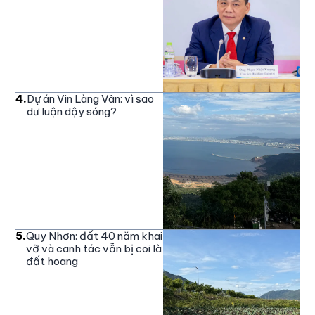
4
.
Dự án Vin Làng Vân: vì sao
dư luận dậy sóng?
5
.
Quy Nhơn: đất 40 năm khai
vỡ và canh tác vẫn bị coi là
đất hoang