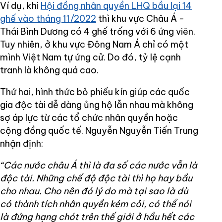
Ví dụ, khi
Hội đồng nhân quyền LHQ bầu lại 14
ghế vào tháng 11/2022
thì khu vực Châu Á -
Thái Bình Dương có 4 ghế trống với 6 ứng viên.
Tuy nhiên, ở khu vực Đông Nam Á chỉ có một
mình Việt Nam tự ứng cử. Do đó, tỷ lệ cạnh
tranh là không quá cao.
Thứ hai, hình thức bỏ phiếu kín giúp các quốc
gia độc tài dễ dàng ủng hộ lẫn nhau mà không
sợ áp lực từ các tổ chức nhân quyền hoặc
cộng đồng quốc tế. Nguyễn Nguyễn Tiến Trung
nhận định:
“Các nước châu Á thì là đa số các nước vẫn là
độc tài. Những chế độ độc tài thì họ hay bầu
cho nhau. Cho nên đó lý do mà tại sao là dù
có thành tích nhân quyền kém cỏi, có thể nói
là đứng hạng chót trên thế giới ở hầu hết các