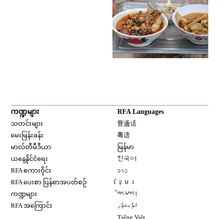
ကဏ္ဍများ
RFA Languages
Opens in new window
သတင်းများ
普通话
Opens in new window
မေးမြန်းခန်း
粤语
Opens in new window
မာလ်တီမီဒီယာ
မြန်မာ
Opens in new window
ယနေ့နိုင်ငံရေး
한국어
Opens in new window
RFA စကားဝိုင်း
ລາວ
Opens in new window
RFA ပေးစာ ပြန်စာအပတ်စဉ်
ខ្មែរ
Opens in new window
ကဏ္ဍများ
བོད་སྐད།
Opens in new window
RFA အကြောင်း
ئۇيغۇر
Opens in new window
Tiếng Việt