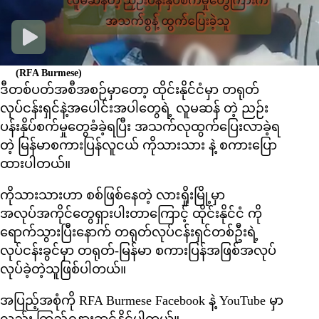
(RFA Burmese)
ဒီတစ်ပတ်အစီအစဉ်မှာတော့ ထိုင်းနိုင်ငံမှာ တရုတ်
လုပ်ငန်းရှင်နဲ့အပေါင်းအပါတွေရဲ့ လူမဆန် တဲ့ ညဉ်း
ပန်းနှိပ်စက်မှုတွေခံခဲ့ရပြီး အသက်လုထွက်ပြေးလာခဲ့ရ
တဲ့ မြန်မာစကားပြန်လူငယ် ကိုသားသား နဲ့ စကားပြော
ထားပါတယ်။
ကိုသားသားဟာ စစ်ဖြစ်နေတဲ့ လားရှိုးမြို့မှာ
အလုပ်အကိုင်တွေရှားပါးတာကြောင့် ထိုင်းနိုင်ငံ ကို
ရောက်သွားပြီးနောက် တရုတ်လုပ်ငန်းရှင်တစ်ဦးရဲ့
လုပ်ငန်းခွင်မှာ တရုတ်-မြန်မာ စကားပြန်အဖြစ်အလုပ်
လုပ်ခဲ့တဲ့သူဖြစ်ပါတယ်။
အပြည့်အစုံကို RFA Burmese Facebook နဲ့ YouTube မှာ