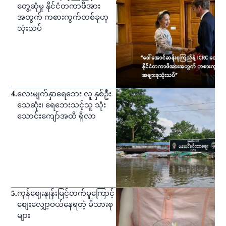
တွေ့ဆုံမှု နိုင်ငံတကာဖိအား
အတွက် ကစားကွက်တစ်ခုဟု
သုံးသပ်
4
.
လေးမျက်နှာရေဘေး လူ နှစ်ဦး
သေဆုံး၊ ရေဘေးသင့်သူ သုံး
သောင်းကျော်အထိ ရှိလာ
5
.
ကုန်ဈေးနှုန်းမြင့်တက်မှုကြောင့်
စျေးလျှော့ဝယ်နေရတဲ့ မိသားစု
များ