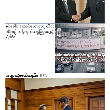
စစ်ခေါင်းဆောင်ဟောင်းရဲ့ ထိုင်း
ခရီးစဉ် ကန့်ကွက်ဆန္ဒပြမှုတွေနဲ့
ပြီးဆုံး
အများဆုံးဖတ်သည်။
RFA