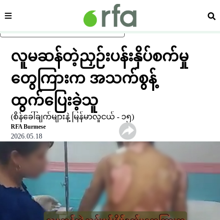
ကဏ္ဍ
ရှာ
ပင်မအကြောင်းအရာသို့ ကျော်ရန်
လူမဆန်တဲ့ညှဉ်းပန်းနှိပ်စက်မှု
တွေကြားက အသက်စွန့်
ထွက်ပြေးခဲ့သူ
(စိန်ခေါ်ချက်များနဲ့ မြန်မာလူငယ် - ၁၅)
RFA Burmese
2026.05.18