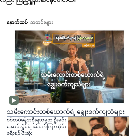
လည်း ကြည့်ရှုနားဆင်နိုင်ပါတယ်။
နောက်ထပ်
သတင်းများ
သမီးကောင်းတစ်ယောက်ရဲ့ ချွေးစက်ကျသံများ
စစ်တပ်ခန့်အစိုးရသမ္မတ ဦးမင်း
အောင်လှိုင်ရဲ့ နှစ်ရက်ကြာ ထိုင်း
ခရီးစဥ်ပြီးဆုံး