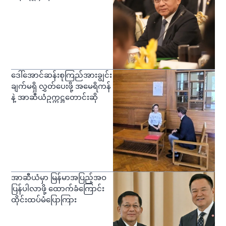
ဒေါ်အောင်ဆန်းစုကြည်အားချွင်း
ချက်မရှိ လွှတ်ပေးဖို့ အမေရိကန်
နဲ့ အာဆီယံဥက္ကဋ္ဌတောင်းဆို
အာဆီယံမှာ မြန်မာအပြည့်အဝ
ပြန်ပါလာဖို့ ထောက်ခံကြောင်း
ထိုင်းထပ်မံပြောကြား