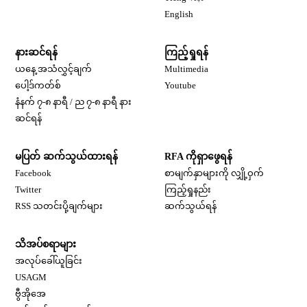
Opens in new window
English
နားဆင်ရန်
ကြည့်ရှုရန်
ယနေ့ အသံလွှင့်ချက်
Multimedia
Opens in new window
ပေါ့ဒ်ကတ်စ်
Youtube
နံနက် ၇-၈ နာရီ / ည ၇-၈ နာရီ နား
Opens in new window
ဆင်ရန်
မပြတ် ဆက်သွယ်ထားရန်
RFA ကိုရှာဖွေရန်
Opens in new window
Facebook
စာမျက်နှာများကို လျှို့ဝှက်
Opens in new window
Twitter
ကြည့်ရှုနည်း
RSS သတင်းပို့ချက်များ
ဆက်သွယ်ရန်
သိအပ်စရာများ
Opens in new window
အလုပ်ခေါ်ယူခြင်း
Opens in new window
USAGM
Opens in new window
ဗွီအိုအေ