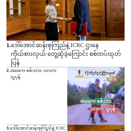
1
.
ဒေါ်အောင်ဆန်းစုကြည်နဲ့ ICRC ဌာနေ
ကိုယ်စားလှယ် တွေ့ဆုံခဲ့ကြောင်း စစ်တပ်ထုတ်
ပြန်
2
.
အဖေက စစ်သား၊ သားက
သူပုန်
3
.
ဒေါ်အောင်ဆန်းစုကြည်နဲ့ ICRC