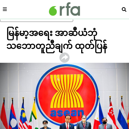
ကဏ္ဍ
ရှာ
ပင်မအကြောင်းအရာသို့ ကျော်ရန်
မြန်မာ့အရေး အာဆီယံဘုံ
သဘောတူညီချက် ထုတ်ပြန်