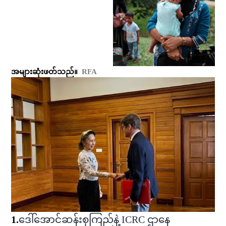
အများဆုံးဖတ်သည်။
RFA
1
.
ဒေါ်အောင်ဆန်းစုကြည်နဲ့ ICRC ဌာနေ