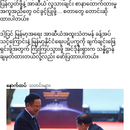
ပြန်လွှတ်ဖို့နဲ့ အာဆီယံ လူသားချင်း စာနာထောက်ထားမှု
အကူအညီတွေ ဝင်ခွင့်ပြုဖို့… စတာတွေ တောင်းဆို
ထားပါတယ်။
ဒါ့ပြင် မြန်မာ့အရေး အာဆီယံအထူးသံတမန် ခန့်အပ်
သင့်ကြောင်းနဲ့ မြန်မာ့နိုင်ငံရေးပဋိပက္ခကို ချက်ချင်းဖြေ
ရှင်းဖို့အတွက် ကြီးကြပ်သွားဖို့ အင်ဒိုနီးရှားက သန္နိဋ္ဌာန်
ချမှတ်ထားတယ်လို့လည်း ဖော်ပြထားပါတယ်။
နောက်ထပ်
သတင်းများ