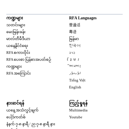
ကဏ္ဍများ
RFA Languages
Opens in new window
သတင်းများ
普通话
Opens in new window
မေးမြန်းခန်း
粤语
Opens in new window
မာလ်တီမီဒီယာ
မြန်မာ
Opens in new window
ယနေ့နိုင်ငံရေး
한국어
Opens in new window
RFA စကားဝိုင်း
ລາວ
Opens in new window
RFA ပေးစာ ပြန်စာအပတ်စဉ်
ខ្មែរ
Opens in new window
ကဏ္ဍများ
བོད་སྐད།
Opens in new window
RFA အကြောင်း
ئۇيغۇر
Opens in new window
Tiếng Việt
Opens in new window
English
နားဆင်ရန်
ကြည့်ရှုရန်
ယနေ့ အသံလွှင့်ချက်
Multimedia
Opens in new window
ပေါ့ဒ်ကတ်စ်
Youtube
နံနက် ၇-၈ နာရီ / ည ၇-၈ နာရီ နား