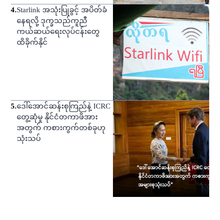
4
.
Starlink အသုံးပြုခွင့် အပိတ်ခံ
နေရလို့ ဒုက္ခသည်ကူညီ
ကယ်ဆယ်ရေးလုပ်ငန်းတွေ
ထိခိုက်နိုင်
5
.
ဒေါ်အောင်ဆန်းစုကြည်နဲ့ ICRC
တွေ့ဆုံမှု နိုင်ငံတကာဖိအား
အတွက် ကစားကွက်တစ်ခုဟု
သုံးသပ်