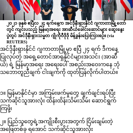
၂၀၂၁ ခုနှစ် ဧပြီလ ၂၄ ရက်နေ့က အင်ဒိုနီးရှားနိုင်ငံ ဂျကာတာမြို့တော်
တွင် ကျင်းပသည့် မြန်မာ့အရေး အာဆီယံ‌ခေါင်းဆောင်များ ဆွေး‌နွေး
ပွဲတွင် အင်ဒိုနီးရှားသမ္မတ ဂျိုကိုဝီဒိုဒို မိန့်ခွန်းပြောကြားစဉ်။
(via
REUTERS)
အင်ဒိုနီးရှားနိုင်ငံ ဂျကာတာမြို့မှာ ဧပြီ ၂၄ ရက် ဒီကနေ့
ပြုလုပ်တဲ့ အရှေ့တောင်အာရှနိုင်ငံများအသင်း (အာဆီ
ယံ) ရဲ့ မြန်မာ့အရေး အရေးပေါ် အစည်းအဝေးကနေ ဘုံ
သဘောတူညီချက် ငါးချက်ကို ထုတ်ပြန်လိုက်ပါတယ်။
၁။ မြန်မာနိုင်ငံမှာ အကြမ်းဖက်မှုတွေ ချက်ချင်းရပ်ပြီး
သက်ဆိုင်သူအားလုံး ထိန်းထိန်းသိမ်းသိမ်း ဆောင်ရွက်
ကြဖို့၊
၂။ ပြည်သူတွေရဲ့အကျိုးစီးပွားအတွက် ငြိမ်းချမ်းတဲ့
အဖြေတစ်ခု ရအောင် သက်ဆိုင်သူအားလုံး