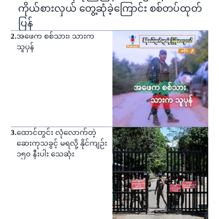
ကိုယ်စားလှယ် တွေ့ဆုံခဲ့ကြောင်း စစ်တပ်ထုတ်
ပြန်
2
.
အဖေက စစ်သား၊ သားက
သူပုန်
3
.
ထောင်တွင်း လုံလောက်တဲ့
ဆေးကုသခွင့် မရလို့ နိုင်ကျဉ်း
၁၅၀ နီးပါး သေဆုံး