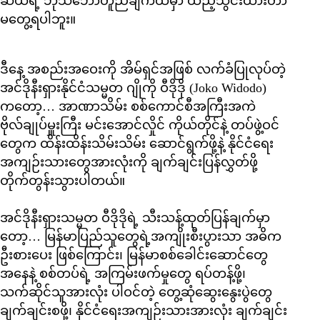
ဆီယံရဲ့ ဘုံသဘောတူညီချက်ထဲမှာ ထည့်သွင်းထားတာ
မတွေ့ရပါဘူး။
ဒီနေ့ အစည်းအဝေးကို အိမ်ရှင်အဖြစ် လက်ခံပြုလုပ်တဲ့
အင်ဒိုနီးရှားနိုင်ငံသမ္မတ ဂျိုကို ဝီဒိုဒို (Joko Widodo)
ကတော့… အာဏာသိမ်း စစ်ကောင်စီအကြီးအကဲ
ဗိုလ်ချုပ်မှူးကြီး မင်းအောင်လှိုင် ကိုယ်တိုင်နဲ့ တပ်ဖွဲ့ဝင်
တွေက ထိန်းထိန်းသိမ်းသိမ်း ဆောင်ရွက်ဖို့နဲ့ နိုင်ငံရေး
အကျဉ်းသားတွေအားလုံးကို ချက်ချင်းပြန်လွှတ်ဖို့
တိုက်တွန်းသွားပါတယ်။
အင်ဒိုနီးရှားသမ္မတ ဝီဒိုဒိုရဲ့ သီးသန့်ထုတ်ပြန်ချက်မှာ
တော့… မြန်မာပြည်သူတွေရဲ့အကျိုးစီးပွားသာ အဓိက
ဦးစားပေး ဖြစ်ကြောင်း၊ မြန်မာစစ်ခေါင်းဆောင်တွေ
အနေနဲ့ စစ်တပ်ရဲ့ အကြမ်းဖက်မှုတွေ ရပ်တန့်ဖို့၊
သက်ဆိုင်သူအားလုံး ပါဝင်တဲ့ တွေ့ဆုံဆွေးနွေးပွဲတွေ
ချက်ချင်းစဖို့၊ နိုင်ငံရေးအကျဉ်းသားအားလုံး ချက်ချင်း