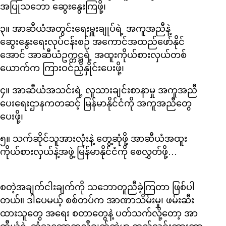
အပြုသဘော ဆွေးနွေးကြဖို့၊
၃။ အာဆီယံအတွင်းရေးမှူးချုပ်ရဲ့ အကူအညီနဲ့
ဆွေးနွေးရေးလုပ်ငန်းစဉ် အကောင်အထည်ဖော်နိုင်
အောင် အာဆီယံဥက္ကဋ္ဌရဲ့ အထူးကိုယ်စားလှယ်တစ်
ယောက်က ကြားဝင်ညှိနှိုင်းပေးဖို့၊
၄။ အာဆီယံအသင်းရဲ့ လူသားချင်းစာနာမှု အကူအညီ
ပေးရေးဌာနကတဆင့် မြန်မာနိုင်ငံကို အကူအညီတွေ
ပေးဖို့၊
၅။ သက်ဆိုင်သူအားလုံးနဲ့ တွေ့ဆုံဖို့ အာဆီယံအထူး
ကိုယ်စားလှယ်နဲ့အဖွဲ့ မြန်မာနိုင်ငံကို စေလွှတ်ဖို့…
စတဲ့အချက်ငါးချက်ကို သဘောတူညီခဲ့ကြတာ ဖြစ်ပါ
တယ်။ ဒါပေမယ့် စစ်တပ်က အာဏာသိမ်းမှု၊ ဖမ်းဆီး
ထားသူတွေ အရေး စတာတွေနဲ့ ပတ်သက်လို့တော့ အာ