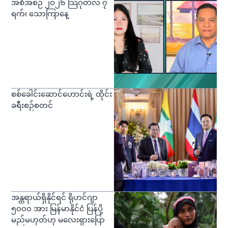
အစီအစဉ် ၂ဝ၂၆ သြဂုတ်လ ၇
ရက်၊ သောကြာနေ့
စစ်ခေါင်းဆောင်ဟောင်းရဲ့ ထိုင်း
ခရီးစဉ်စတင်
အန္တရာယ်ရှိနိုင်ရင် ရိုဟင်ဂျာ
၅၀၀၀ အား မြန်မာနိုင်ငံ ပြန်ပို့
မည်မဟုတ်ဟု မလေးရှားပြော