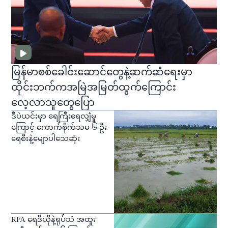
မြန်မာစစ်ခေါင်းဆောင်တွေနဲ့ဆက်ဆံရေးမှာ
ထိုင်းဘက်ကအမြဲအမြတ်ထွက်ကြောင်း
လေ့လာသူတွေပြော
ဒီပဲယင်းမှာ ရေကြီးရေလျှံမှု
ကြောင့် ကောက်စိုက်သမ ၆ ဦး
ရေစီးနဲ့မျောပါသေဆုံး
RFA ရေဒီယိုနဲ့ရုပ်သံ အထူး