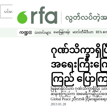
ပင်မအကြောင်းအရာသို့ ကျော်ရန်
ကဏ္ဍ
မေးမြန်းခန်း
မာလ်တီမီဒီယာ
RFA စကာ
သတင်းများ
ကဏ္ဍ
ဂုဏ်သိက္ခာရှိပြီ
အရေးကြီးကြော
ကြည် ပြောကြ
မြန်မာနိုင်ငံဟာ ဂုဏ်သိက္ခာရှိပြီး 
ဆန်းစုကြည်က အမေရိကန်ပြည်ထောင်စု ဟ
Global Peace ညီလာခံ ငြိမ်းချမ်
2013.01.28