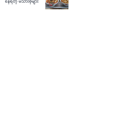
နေရတဲ့ မိသားစုများ