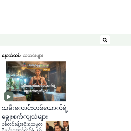
ရှာဖွေရန်
နောက်ထပ်
သတင်းများ
သမီးကောင်းတစ်ယောက်ရဲ့
ချွေးစက်ကျသံများ
စစ်တပ်ခန့်အစိုးရသမ္မတ
ဦးမင်းအောင်လှိုင်ရဲ့ နှစ်