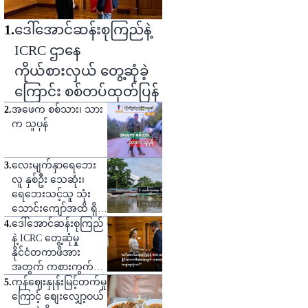
1
.
ဒေါ်အောင်ဆန်းစုကြည်နဲ့
ICRC ဌာနေ
ကိုယ်စားလှယ် တွေ့ဆုံခဲ့
ကြောင်း စစ်တပ်ထုတ်ပြန်
2
.
အဖေက စစ်သား၊ သား
က သူပုန်
3
.
လေးမျက်နှာရေဘေး
လူ နှစ်ဦး သေဆုံး၊
ရေဘေးသင့်သူ သုံး
သောင်းကျော်အထိ ရှိ
လာ
4
.
ဒေါ်အောင်ဆန်းစုကြည်
နဲ့ ICRC တွေ့ဆုံမှု
နိုင်ငံတကာဖိအား
အတွက် ကစားကွက်
တစ်ခုဟု သုံးသပ်
5
.
ကုန်ဈေးနှုန်းမြင့်တက်မှု
ကြောင့် စျေးလျှော့ဝယ်