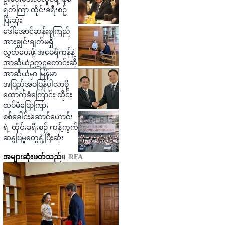
ရက်ကြာ ထိုင်းခရီးစဥ်
ပြီးဆုံး
ဒေါ်အောင်ဆန်းစုကြည်
အားချွင်းချက်မရှိ
လွှတ်ပေးဖို့ အမေရိကန်နဲ့
အာဆီယံဥက္ကဋ္ဌတောင်းဆို
အာဆီယံမှာ မြန်မာ
အပြည့်အဝပြန်ပါလာဖို့
ထောက်ခံကြောင်း ထိုင်း
ထပ်မံပြောကြား
စစ်ခေါင်းဆောင်ဟောင်း
ရဲ့ ထိုင်းခရီးစဉ် ကန့်ကွက်
ဆန္ဒပြမှုတွေနဲ့ ပြီးဆုံး
အများဆုံးဖတ်သည်။
RFA