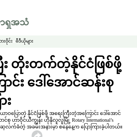
းဝိုင်း
ဗီဒီယိုများ
း တိုးတက်တဲ့နိုင်ငံဖြစ်ဖို့
င်း ဒေါ်အောင်ဆန်းစု
ား
သာယာဝပြောတဲ့ နိုင်ငံဖြစ်ဖို့ အရေးကြီးတဲ့အကြောင်း ဒေါ်အောင်
ာဝိုင်ယီကျွန်း ဟိုနိုလူလူမြို့ Rotary International’s
းရေးဆုလက်ခံတဲ့ အခမ်းအနားမှာ စနေနေ့က ပြောကြားခဲ့ပါတယ်။