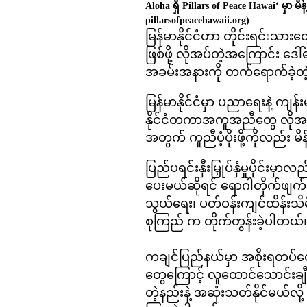
Aloha ရှိ Pillars of Peace Hawai‘ မှာ မိ
pillarsofpeacehawaii.org)
မြန်မာနိုင်ငံဟာ တိုင်းရင်းသားတ
ဖြစ်ဖို့ လိုအပ်တဲ့အကြောင်း ဒ
အခမ်းအနားကို တက်ရောက်ခဲ့တဲ့၊
မြန်မာနိုင်ငံမှာ ပညာရေးနဲ့ ကျန်
နိုင်ငံတကာအကူအညီတွေ လိုအပ်နေပ
အတွက် ကူညီပံ့ပိုးဖို့ကိုလည်း မ
ပြည်ပရင်းနှီးမြှုပ်နှံမှုပိုင်းမှ
ပေးမယ်ဆိုရင် ရောဂါတိုက်ဖျက
သွယ်ရေး၊ ပတ်ဝန်းကျင်ထိန်းသိမ်
စုကြည် က တိုက်တွန်းခဲ့ပါတယ်
ကချင်ပြည်နယ်မှာ အစိုးရတပ်တွေနဲ
တွေကြောင့် လူထောင်သောင်းချီ 
တဲ့နည်းနဲ့ အဆုံးသတ်နိုင်မယ်လ