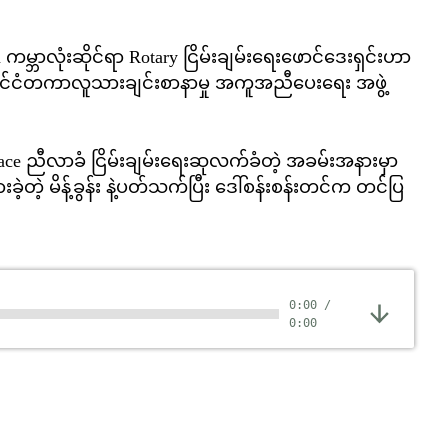
 ကမ္ဘာလုံးဆိုင်ရာ Rotary ငြိမ်းချမ်းရေးဖောင်ဒေးရှင်းဟာ
ဲ့ နိုင်ငံတကာလူသားချင်းစာနာမှု အကူအညီပေးရေး အဖွဲ့
 Peace ညီလာခံ ငြိမ်းချမ်းရေးဆုလက်ခံတဲ့ အခမ်းအနားမှာ
့တဲ့ မိန့်ခွန်း နဲ့ပတ်သက်ပြီး ဒေါ်စန်းစန်းတင်က တင်ပြ
0:00
/
0:00