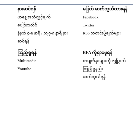
နားဆင်ရန်
မပြတ် ဆက်သွယ်ထားရန်
Opens in new windo
ယနေ့ အသံလွှင့်ချက်
Facebook
Opens in new window
ပေါ့ဒ်ကတ်စ်
Twitter
နံနက် ၇-၈ နာရီ / ည ၇-၈ နာရီ နား
RSS သတင်းပို့ချက်များ
Opens in new window
ဆင်ရန်
ကြည့်ရှုရန်
RFA ကိုရှာဖွေရန်
Multimedia
စာမျက်နှာများကို လျှို့ဝှက်
w
Opens in new window
Youtube
ကြည့်ရှုနည်း
w
ဆက်သွယ်ရန်
dow
w