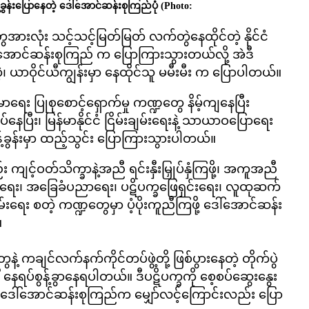
န့်ခွန်းပြောနေတဲ့ ဒေါ်အောင်ဆန်းစုကြည်ပုံ
(Photo:
ွေအားလုံး သင့်သင့်မြတ်မြတ် လက်တွဲနေထိုင်တဲ့ နိုင်ငံ
ေါ်အောင်ဆန်းစုကြည် က ပြောကြားသွားတယ်လို့ အဲဒီ
 ယာဝိုင်ယီကျွန်းမှာ နေထိုင်သူ မမီးမီး က ပြောပါတယ်။
းမာရေး ပြုစုစောင့်ရှောက်မှု ကဏ္ဍတွေ နိမ့်ကျနေပြီး
ြီး၊ မြန်မာနိုင်ငံ ငြိမ်းချမ်းရေးနဲ့ သာယာဝပြောရေး
ိန့်ခွန်းမှာ ထည့်သွင်း ပြောကြားသွားပါတယ်။
ာလည်း ကျင့်ဝတ်သိက္ခာနဲ့အညီ ရင်းနှီးမြှုပ်နှံကြဖို့၊ အကူအညီ
်ရေး၊ အခြေခံပညာရေး၊ ပဋိပက္ခဖြေရှင်းရေး၊ လူထုဆက်
းရေး စတဲ့ ကဏ္ဍတွေမှာ ပံ့ပိုးကူညီကြဖို့ ဒေါ်အောင်ဆန်း
။
့ ကချင်လက်နက်ကိုင်တပ်ဖွဲ့တို့ ဖြစ်ပွားနေတဲ့ တိုက်ပွဲ
နေရပ်စွန့်ခွာနေရပါတယ်။ ဒီပဋိပက္ခကို စေ့စပ်ဆွေးနွေး
ို့ ဒေါ်အောင်ဆန်းစုကြည်က မျှော်လင့်ကြောင်းလည်း ပြော