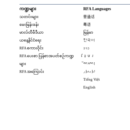
ကဏ္ဍများ
RFA Languages
Opens in new window
သတင်းများ
普通话
Opens in new window
မေးမြန်းခန်း
粤语
Opens in new window
မာလ်တီမီဒီယာ
မြန်မာ
Opens in new window
ယနေ့နိုင်ငံရေး
한국어
Opens in new window
RFA စကားဝိုင်း
ລາວ
Opens in new window
RFA ပေးစာ ပြန်စာအပတ်စဉ်ကဏ္ဍ
ខ្មែរ
Opens in new windo
များ
བོད་སྐད།
Opens in new windo
RFA အကြောင်း
ئۇيغۇر
Opens in new win
Tiếng Việt
Opens in new windo
English