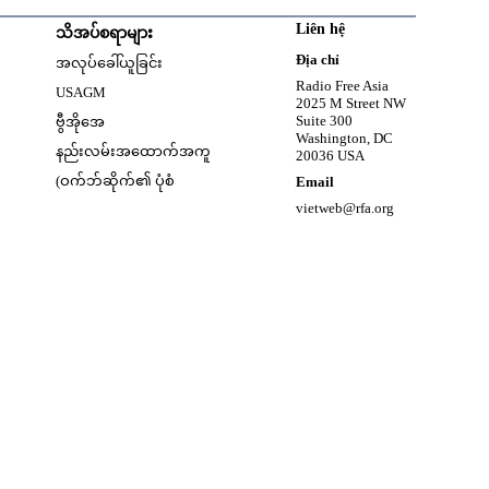
Liên hệ
သိအပ်စရာများ
w
Opens in new window
Địa chỉ
အလုပ်ခေါ်ယူခြင်း
Opens in new window
Radio Free Asia
USAGM
2025 M Street NW
Opens in new window
Suite 300
ဗွီအိုအေ
Washington, DC
နည်းလမ်းအထောက်အကူ
20036 USA
(ဝက်ဘ်ဆိုက်၏ ပုံစံ
Email
vietweb@rfa.org