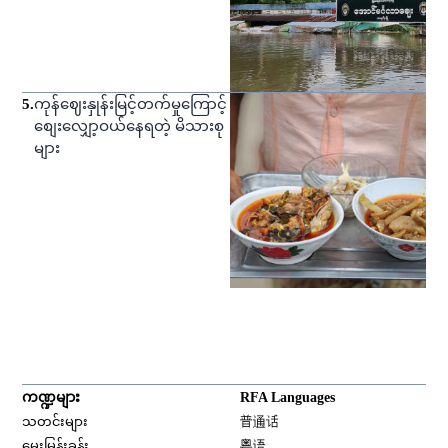
5
.
ကုန်ဈေးနှုန်းမြင့်တက်မှုကြောင့်
စျေးလျှော့ဝယ်နေရတဲ့ မိသားစု
များ
ကဏ္ဍများ
RFA Languages
Opens in new window
သတင်းများ
普通话
Opens in new window
မေးမြန်းခန်း
粤语