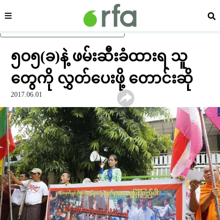
ကဏ္ဍ
ရှာ
ပင်မအကြောင်းအရာသို့ ကျော်ရန်
၅ဝ၅(ခ)နဲ့ ဖမ်းဆီးခံထားရ သူ
တွေကို လွှတ်ပေးဖို့ တောင်းဆို
2017.06.01