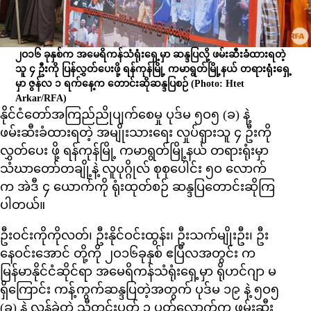
၂ဝ၁၆ ခုနှစ်က အမေရိကန်သံရုံးရှေ့မှာ ဆန္ဒပြလို့ ဖမ်းဆီးခံထားရတဲ့
သူ ၄ ဦးကို ပြန်လွှတ်ပေးဖို့ ရန်ကုန်မြို့ ကမာရွတ်မြို့နယ် တရားရုံးရှေ့
မှာ ဇွန်လ ၁ ရက်နေ့က တောင်းဆိုဆန္ဒပြစဉ်
(Photo: Htet
Arkar/RFA)
နိုင်ငံတော်အကြည်ညိုပျက်စေမှု ပုဒ်မ ၅ဝ၅ (ခ) နဲ့
ဖမ်းဆီးခံထားရတဲ့ အမျိုးသားရေး လှုပ်ရှားသူ ၄ ဦးကို
လွှတ်ပေး ဖို့ ရန်ကုန်မြို့ ကမာရွတ်မြို့နယ် တရားရုံးမှာ
သံဃာတော်တချို့နဲ့ လူပုဂ္ဂိုလ် စုစုပေါင်း ၅ဝ လောက်
က အဲဒီ ၄ ယောက်ကို ရုံးထုတ်စဉ် ဆန္ဒပြတောင်းဆိုကြ
ပါတယ်။
ဦးဝင်းကိုကိုလတ်၊ ဦးနိုင်ဝင်းထွန်း၊ ဦးသက်မျိုးဦး၊ ဦး
နေဝင်းအောင် တို့ကို ၂ဝ၁၆ခုနှစ် ဧပြီလအတွင်း က
မြန်မာနိုင်ငံဆိုင်ရာ အမေရိကန်သံရုံးရှေ့မှာ ရိုဟင်ဂျာ မ
ရှိကြောင်း ကန့်ကွက်ဆန္ဒပြတဲ့အတွက် ပုဒ်မ ၁၉ နဲ့ ၅ဝ၅
(ခ) နဲ့ လွန်ခဲ့တဲ့ သီတင်းပတ် ၃ ပတ်လောက်က ဖမ်းဆီး