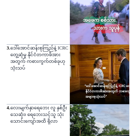
3
.
ဒေါ်အောင်ဆန်းစုကြည်နဲ့ ICRC
တွေ့ဆုံမှု နိုင်ငံတကာဖိအား
အတွက် ကစားကွက်တစ်ခုဟု
သုံးသပ်
4
.
လေးမျက်နှာရေဘေး လူ နှစ်ဦး
သေဆုံး၊ ရေဘေးသင့်သူ သုံး
သောင်းကျော်အထိ ရှိလာ