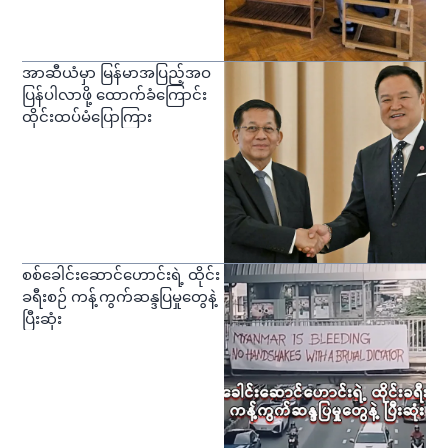
အာဆီယံမှာ မြန်မာအပြည့်အဝ
ပြန်ပါလာဖို့ ထောက်ခံကြောင်း
ထိုင်းထပ်မံပြောကြား
စစ်ခေါင်းဆောင်ဟောင်းရဲ့ ထိုင်း
ခရီးစဉ် ကန့်ကွက်ဆန္ဒပြမှုတွေနဲ့
ပြီးဆုံး