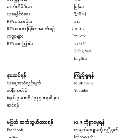
Opens in new window
မာလ်တီမီဒီယာ
မြန်မာ
Opens in new window
ယနေ့နိုင်ငံရေး
한국어
Opens in new window
RFA စကားဝိုင်း
ລາວ
Opens in new window
RFA ပေးစာ ပြန်စာအပတ်စဉ်
ខ្មែរ
Opens in new window
ကဏ္ဍများ
བོད་སྐད།
Opens in new window
RFA အကြောင်း
ئۇيغۇر
Opens in new window
Tiếng Việt
Opens in new window
English
နားဆင်ရန်
ကြည့်ရှုရန်
ယနေ့ အသံလွှင့်ချက်
Multimedia
Opens in new window
ပေါ့ဒ်ကတ်စ်
Youtube
နံနက် ၇-၈ နာရီ / ည ၇-၈ နာရီ နား
Opens in new window
ဆင်ရန်
မပြတ် ဆက်သွယ်ထားရန်
RFA ကိုရှာဖွေရန်
Opens in new window
Facebook
စာမျက်နှာများကို လျှို့ဝှက်
Opens in new window
Twitter
ကြည့်ရှုနည်း