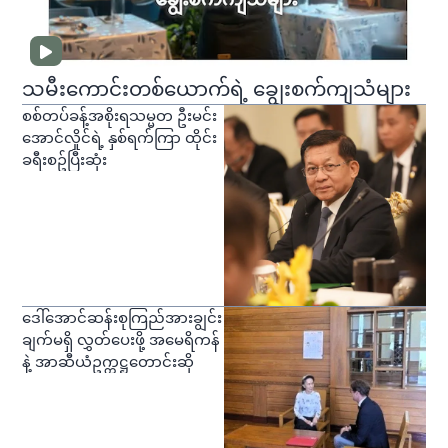
သမီးကောင်းတစ်ယောက်ရဲ့ ချွေးစက်ကျသံများ
စစ်တပ်ခန့်အစိုးရသမ္မတ ဦးမင်း
အောင်လှိုင်ရဲ့ နှစ်ရက်ကြာ ထိုင်း
ခရီးစဥ်ပြီးဆုံး
ဒေါ်အောင်ဆန်းစုကြည်အားချွင်း
ချက်မရှိ လွှတ်ပေးဖို့ အမေရိကန်
နဲ့ အာဆီယံဥက္ကဋ္ဌတောင်းဆို