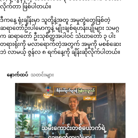
လိုက်တာ ဖြစ်ပါတယ်။
ဒီကနေ့ ရုံးချိန်းမှာ သူတို့နဲ့အတူ အမှုတွဲတွေဖြစ်တဲ့
ဆရာတော်ဦးပါမောက္ခနဲ့ မျိုးချစ်ရဟန်းပျိုများ သမဂ္ဂ
က ဆရာတော် ဦးသုစိတ္တအပါဝင် သံဃာတော် ၃ ပါး
တရားရုံးကို မလာရောက်တဲ့အတွက် အမှုကို မစစ်ဆေး
ဘဲ လာမယ့် ဇွန်လ ၈ ရက်နေ့ကို ချိန်းဆိုလိုက်ပါတယ်။
နောက်ထပ်
သတင်းများ