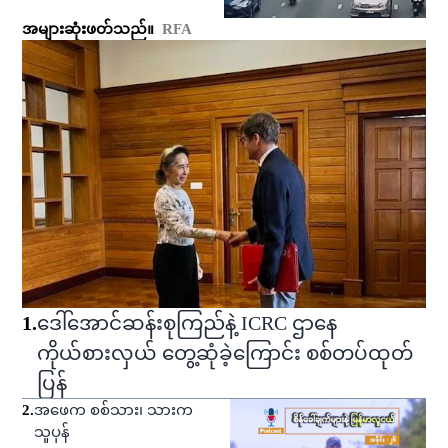
အများဆုံးဖတ်သည်။
RFA
1
.
ဒေါ်အောင်ဆန်းစုကြည်နဲ့ ICRC ဌာနေ
ကိုယ်စားလှယ် တွေ့ဆုံခဲ့ကြောင်း စစ်တပ်ထုတ်
ပြန်
2
.
အဖေက စစ်သား၊ သားက
သူပုန်