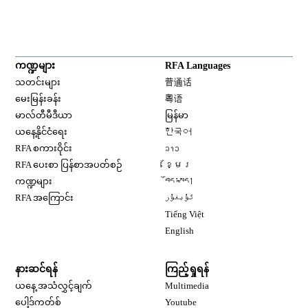
ကဏ္ဍများ
RFA Languages
Opens in new window
သတင်းများ
普通话
Opens in new window
မေးမြန်းခန်း
粤语
Opens in new window
မာလ်တီမီဒီယာ
မြန်မာ
Opens in new window
ယနေ့နိုင်ငံရေး
한국어
Opens in new window
RFA စကားဝိုင်း
ລາວ
Opens in new window
RFA ပေးစာ ပြန်စာအပတ်စဉ်
ខ្មែរ
Opens in new window
ကဏ္ဍများ
བོད་སྐད།
Opens in new window
RFA အကြောင်း
ئۇيغۇر
Opens in new window
Tiếng Việt
Opens in new window
English
နားဆင်ရန်
ကြည့်ရှုရန်
ယနေ့ အသံလွှင့်ချက်
Multimedia
Opens in new window
ပေါ့ဒ်ကတ်စ်
Youtube