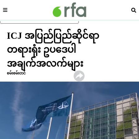
ကဏ္ဍ
ရှာ
ပင်မအကြောင်းအရာသို့ ကျော်ရန်
ICJ အပြည်ပြည်ဆိုင်ရာ
တရားရုံး ဥပဒေပါ
အချက်အလက်များ
စမ်းစမ်းတင်