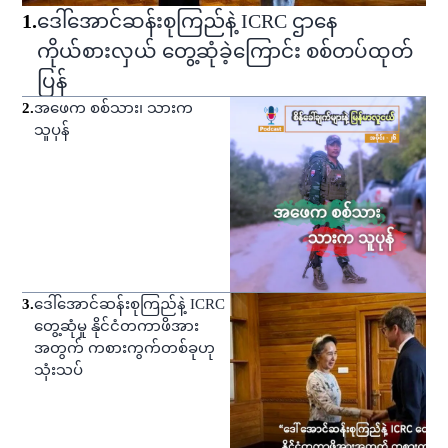
1
.
ဒေါ်အောင်ဆန်းစုကြည်နဲ့ ICRC ဌာနေ
ကိုယ်စားလှယ် တွေ့ဆုံခဲ့ကြောင်း စစ်တပ်ထုတ်
ပြန်
2
.
အဖေက စစ်သား၊ သားက
သူပုန်
3
.
ဒေါ်အောင်ဆန်းစုကြည်နဲ့ ICRC
တွေ့ဆုံမှု နိုင်ငံတကာဖိအား
အတွက် ကစားကွက်တစ်ခုဟု
သုံးသပ်