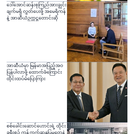
ဒေါ်အောင်ဆန်းစုကြည်အားချွင်း
ချက်မရှိ လွှတ်ပေးဖို့ အမေရိကန်
နဲ့ အာဆီယံဥက္ကဋ္ဌတောင်းဆို
အာဆီယံမှာ မြန်မာအပြည့်အဝ
ပြန်ပါလာဖို့ ထောက်ခံကြောင်း
ထိုင်းထပ်မံပြောကြား
စစ်ခေါင်းဆောင်ဟောင်းရဲ့ ထိုင်း
ခရီးစဉ် ကန့်ကွက်ဆန္ဒပြမှုတွေနဲ့