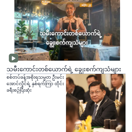
သမီးကောင်းတစ်ယောက်ရဲ့ ချွေးစက်ကျသံများ
စစ်တပ်ခန့်အစိုးရသမ္မတ ဦးမင်း
အောင်လှိုင်ရဲ့ နှစ်ရက်ကြာ ထိုင်း
ခရီးစဥ်ပြီးဆုံး