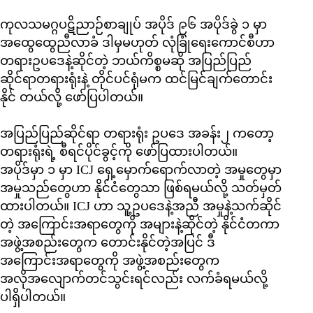
ကုလသမဂ္ဂပဋိညာဉ်စာချုပ် အပိုဒ် ၉၆ အပိုဒ်ခွဲ ၁ မှာ
အထွေထွေညီလာခံ ဒါမှမဟုတ် လုံခြုံရေးကောင်စီဟာ
တရားဥပဒေနဲ့ဆိုင်တဲ့ ဘယ်ကိစ္စမဆို အပြည်ပြည်
ဆိုင်ရာတရားရုံးနဲ့ တိုင်ပင်ရုံမက ထင်မြင်ချက်တောင်း
နိုင် တယ်လို့ ဖော်ပြပါတယ်။
အပြည်ပြည်ဆိုင်ရာ တရားရုံး ဥပဒေ အခန်း၂ ကတော့
တရားရုံးရဲ့ စီရင်ပိုင်ခွင့်ကို ဖော်ပြထားပါတယ်။
အပိုဒ်မှာ ၁ မှာ ICJ ရှေ့မှောက်ရောက်လာတဲ့ အမှုတွေမှာ
အမှုသည်တွေဟာ နိုင်ငံတွေသာ ဖြစ်ရမယ်လို့ သတ်မှတ်
ထားပါတယ်။ ICJ ဟာ သူ့ဥပဒေနဲ့အညီ အမှုနဲ့သက်ဆိုင်
တဲ့ အကြောင်းအရာတွေကို အများနဲ့ဆိုင်တဲ့ နိုင်ငံတကာ
အဖွဲ့အစည်းတွေက တောင်းနိုင်တဲ့အပြင် ဒီ
အကြောင်းအရာတွေကို အဖွဲ့အစည်းတွေက
အလိုအလျောက်တင်သွင်းရင်လည်း လက်ခံရမယ်လို့
ပါရှိပါတယ်။