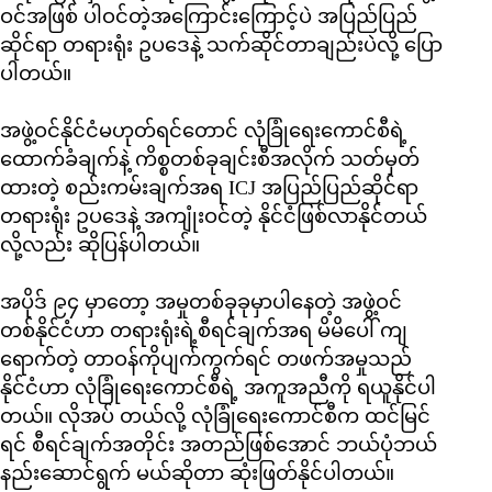
ဝင်အဖြစ် ပါဝင်တဲ့အကြောင်းကြောင့်ပဲ အပြည်ပြည်
ဆိုင်ရာ တရားရုံး ဥပဒေနဲ့ သက်ဆိုင်တာချည်းပဲလို့ ပြော
ပါတယ်။
အဖွဲ့ဝင်နိုင်ငံမဟုတ်ရင်တောင် လုံခြုံရေးကောင်စီရဲ့
ထောက်ခံချက်နဲ့ ကိစ္စတစ်ခုချင်းစီအလိုက် သတ်မှတ်
ထားတဲ့ စည်းကမ်းချက်အရ ICJ အပြည်ပြည်ဆိုင်ရာ
တရားရုံး ဥပဒေနဲ့ အကျုံးဝင်တဲ့ နိုင်ငံဖြစ်လာနိုင်တယ်
လို့လည်း ဆိုပြန်ပါတယ်။
အပိုဒ် ၉၄ မှာတော့ အမှုတစ်ခုခုမှာပါနေတဲ့ အဖွဲ့ဝင်
တစ်နိုင်ငံဟာ တရားရုံးရဲ့စီရင်ချက်အရ မိမိပေါ် ကျ
ရောက်တဲ့ တာဝန်ကိုပျက်ကွက်ရင် တဖက်အမှုသည်
နိုင်ငံဟာ လုံခြုံရေးကောင်စီရဲ့ အကူအညီကို ရယူနိုင်ပါ
တယ်။ လိုအပ် တယ်လို့ လုံခြုံရေးကောင်စီက ထင်မြင်
ရင် စီရင်ချက်အတိုင်း အတည်ဖြစ်အောင် ဘယ်ပုံဘယ်
နည်းဆောင်ရွက် မယ်ဆိုတာ ဆုံးဖြတ်နိုင်ပါတယ်။