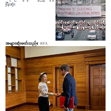
ပြီးဆုံး
အများဆုံးဖတ်သည်။
RFA