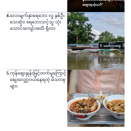
4
.
လေးမျက်နှာရေဘေး လူ နှစ်ဦး
သေဆုံး၊ ရေဘေးသင့်သူ သုံး
သောင်းကျော်အထိ ရှိလာ
5
.
ကုန်ဈေးနှုန်းမြင့်တက်မှုကြောင့်
စျေးလျှော့ဝယ်နေရတဲ့ မိသားစု
များ