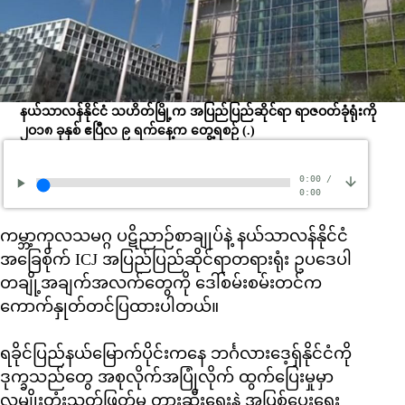
နယ်သာလန်နိုင်ငံ သဟိတ်မြို့က အပြည်ပြည်ဆိုင်ရာ ရာဇဝတ်ခုံရုံးကို
၂ဝ၁၈ ခုနှစ် ဧပြီလ ၉ ရက်နေ့က တွေ့ရစဉ်
(.)
0:00
/
0:00
ကမ္ဘာ့ကုလသမဂ္ဂ ပဋိညာဉ်စာချုပ်နဲ့ နယ်သာလန်နိုင်ငံ
အခြေစိုက် ICJ အပြည်ပြည်ဆိုင်ရာတရားရုံး ဥပဒေပါ
တချို့အချက်အလက်တွေကို ဒေါ်စမ်းစမ်းတင်က
ကောက်နှုတ်တင်ပြထားပါတယ်။
ရခိုင်ပြည်နယ်မြောက်ပိုင်းကနေ ဘင်္ဂလားဒေ့ရှ်နိုင်ငံကို
ဒုက္ခသည်တွေ အစုလိုက်အပြုံလိုက် ထွက်ပြေးမှုမှာ
လူမျိုးတုံးသတ်ဖြတ်မှု တားဆီးရေးနဲ့ အပြစ်ပေးရေး