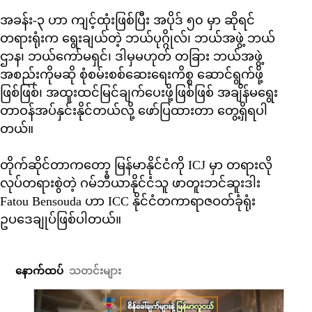
အခန်း-၃ ဟာ ကျင့်ထုံးဖြစ်ပြီး အပိုဒ် ၅၀ မှာ ဆိုရင်
တရားရုံးက ရွေးချယ်တဲ့ ဘယ်ပုဂ္ဂိုလ်၊ ဘယ်အဖွဲ့ ဘယ်
ဌာန၊ ဘယ်ကော်မရှင်၊ ဒါမှမဟုတ် တခြား ဘယ်အဖွဲ့
အစည်းကိုမဆို စုံစမ်းစစ်ဆေးရေးကိစ္စ ဆောင်ရွက်ဖို့
ဖြစ်ဖြစ်၊ အထူးထင်မြင်ချက်ပေးဖို့ဖြစ်ဖြစ် အချိန်မရွေး
တာဝန်အပ်နှင်းနိုင်တယ်လို့ ဖော်ပြထားတာ တွေ့ရှိရပါ
တယ်။
တိုက်ဆိုင်တာကတော့ မြန်မာနိုင်ငံကို ICJ မှာ တရားလို
လုပ်တရားစွဲတဲ့ ဂမ်ဘီယာနိုင်ငံသူ ဖာတူးဘင်ဆူးဒါး
Fatou Bensouda ဟာ ICC နိုင်ငံတကာရာဇဝတ်ခုံရုံး
ဥပဒေချုပ်ဖြစ်ပါတယ်။
နောက်ထပ်
သတင်းများ