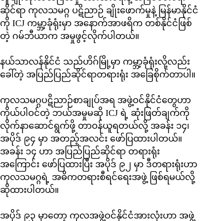
ဆိုင်ရာ ကုလသမဂ္ဂ ပဋိညာဉ် ချိုးဖောက်မှုနဲ့ မြန်မာနိုင်ငံ
ကို ICJ ကမ္ဘာ့ခုံရုံးမှာ အနောက်အာဖရိက တစ်နိုင်ငံဖြစ်
တဲ့ ဂမ်ဘီယာက အမှုဖွင့်လိုက်ပါတယ်။
နယ်သာလန်နိုင်ငံ သည်ဟိဂ်မြို့မှာ ကမ္ဘာ့ခုံရုံးလို့လည်း
ခေါ်တဲ့ အပြည်ပြည်ဆိုင်ရာတရားရုံး အခြေစိုက်တာပါ။
ကုလသမဂ္ဂပဋိညာဉ်စာချုပ်အရ အဖွဲ့ဝင်နိုင်ငံတွေဟာ
ကိုယ်ပါဝင်တဲ့ ဘယ်အမှုမဆို ICJ ရဲ့ ဆုံးဖြတ်ချက်ကို
လိုက်နာဆောင်ရွက်ဖို့ တာဝန်ယူရတယ်လို့ အခန်း ၁၄၊
အပိုဒ် ၉၄ မှာ အတည့်အလင်း ဖော်ပြထားပါတယ်။
အခန်း ၁၄ ဟာ အပြည်ပြည်ဆိုင်ရာ တရားရုံး
အကြောင်း ဖော်ပြထားပြီး အပိုဒ် ၉၂ မှာ ဒီတရားရုံးဟာ
ကုလသမဂ္ဂရဲ့ အဓိကတရားစီရင်ရေးအဖွဲ့ ဖြစ်ရမယ်လို့
ဆိုထားပါတယ်။
အပိုဒ် ၉၃ မှာတော့ ကုလအဖွဲ့ဝင်နိုင်ငံအားလုံးဟာ အဖွဲ့