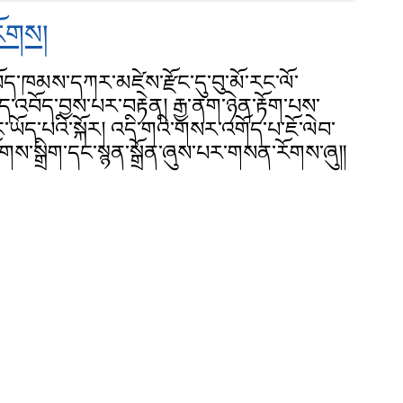
ོགས།
བོད་ཁམས་དཀར་མཛེས་རྫོང་དུ་བུ་མོ་རང་ལོ་
ད་འབོད་བྱས་པར་བརྟེན། རྒྱ་ནག་ཉེན་རྟོག་པས་
་ཡོད་པའི་སྐོར། འདི་གའི་གསར་འགོད་པ་ཇོ་ལེབ་
གས་སྒྲིག་དང་སྙན་སྒྲོན་ཞུས་པར་གསན་རོགས་ཞུ༎