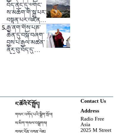
བོད་ནང་དུ་༧གོང་
ས་མཆོག་གི་སྐུ་པར་
བསྟན་པར་འཛིན་
བཟུང་བཀག་ཉར་
5
.
རྒྱ་ནག་གིས་པཎ་
བྱས་པ།
ཆེན་དུ་བསྐོ་བཞག་
བྱས་པ་རྒྱལ་མཚན་
ནོར་བུ་བོད་དུ་
བསྐྱོད་པ།
Contact Us
ང་ཚོའི་ངོ་སྤྲོད།
Address
ow
གསར་འགོད་པའི་སྒྲིག་སྲོལ།
Radio Free
Opens in new window
ས་མིག་གསལ་བསྒྲགས།
Asia
2025 M Street
གསང་དོན་འགན་ལེན།