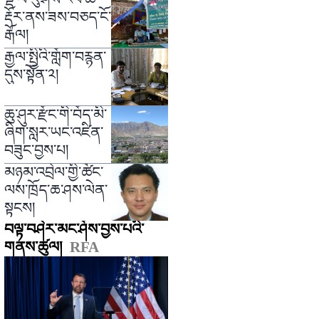
རྡོར་ནས་ཟས་བཅད་ངོ་
རྒོལ།
རྒྱལ་སྤྱིའི་གློག་བརྙན་
དུས་སྟོན་༢།
ཆུ་ཤུར་རྫོང་གི་བོད་མི་
ཞིག་སླར་ཡང་འཛིན་
བཟུང་བྱས་པ།
མཉམ་འབྲེལ་གྱི་ཚོང་
ལས་ཁྲོད་ཆ་ཤས་ལེན་
སྟངས།
བལྟ་བཤེར་མང་ཤོས་བྱས་པའི་
གནས་ཚུལ།
RFA