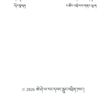
པོཌ་ཁཱསཊ།
ང་ཚོར་འབྲེལ་བ་གནང་ཡུལ།
© 2026 ཨེ་ཤེ་ཡ་རང་དབང་རླུང་འཕྲིན་ཁང་།