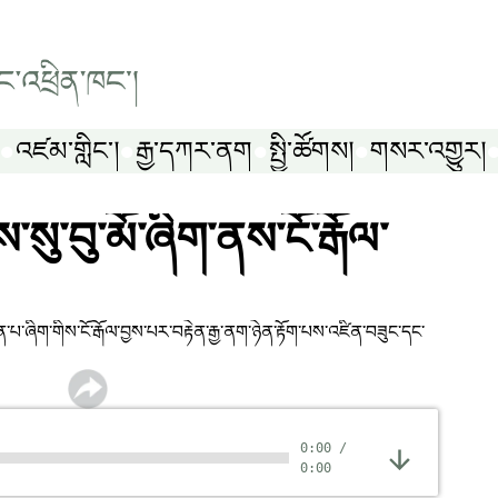
འཛམ་གླིང༌།
རྒྱ་དཀར་ནག
སྤྱི་ཚོགས།
གསར་འགྱུར།
ུ་བུ་མོ་ཞིག་ནས་ངོ་རྒོལ་
་པ་ཞིག་གིས་ངོ་རྒོལ་བྱས་པར་བརྟེན་རྒྱ་ནག་ཉེན་རྟོག་པས་འཛིན་བཟུང་དང་
0:00
/
0:00