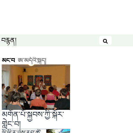
བརྙན།
བཤེར་འཚོལ
མང་བ
ཨ་མདོའི་སྐད།
མགོན་པོ་སྐྱབས་ཀྱི་སྐོར་
གླེང་བ།
ལྡི་ལི་རུ་ཤེས་རབ་ཚེ་