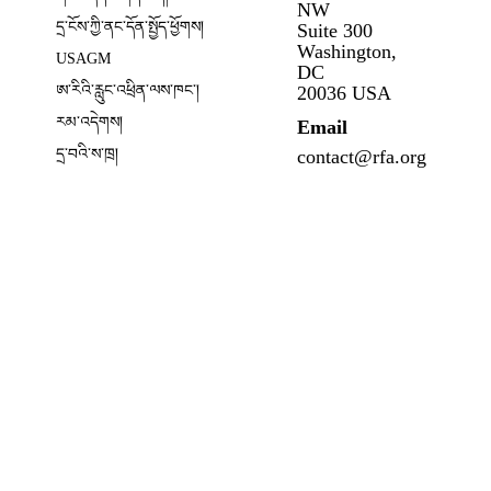
NW
དྲ་ངོས་ཀྱི་ནང་དོན་སྤྱོད་ཕྱོགས།
Suite 300
Opens in new window
Washington,
USAGM
DC
Opens in new window
ཨ་རིའི་རླུང་འཕྲིན་ལས་ཁང༌།
20036 USA
རམ་འདེགས།
Email
དྲ་བའི་ས་ཁྲ།
contact@rfa.org