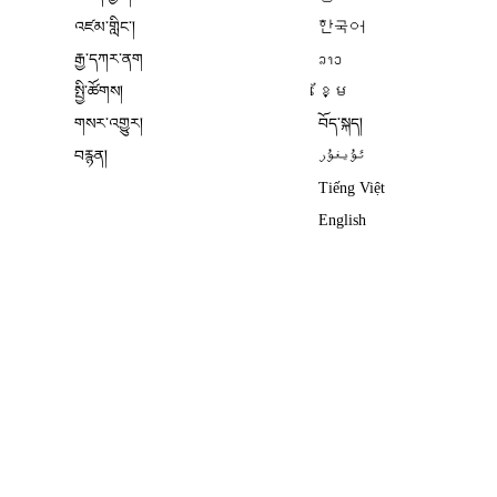
འཛམ་གླིང༌།
한국어
རྒྱ་དཀར་ནག
ລາວ
སྤྱི་ཚོགས།
ខ្មែ
གསར་འགྱུར།
བོད་སྐད།
བརྙན།
ئۇيغۇر
Tiếng Việt
English