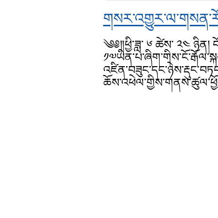
གསར་འགྱུར་ལ་གསན་ར
༄༅༎ཕྱི་ཟླ་ ༦ ཚེས་ ༢༤ ཉིན། 
༡༧ཡིན་པ་ཞིག་གིས་ངོ་རྒོལ་སྐ
འཛིན་བཟུང་དང་ཉེས་རྡུང་བཏང
ཆོས་འཕེལ་གྱིས་གནས་ཚུལ་ཕྱོ