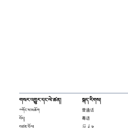
གསར་འགྱུར་དང་ལེ་ཚན།
སྐད་རིགས།
༸གོང་ས་མཆོག
普通话
བོད།
粤语
བཙན་བྱོལ།
မြန်မာ