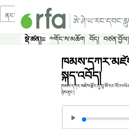
ནང་དོན་གཙོ་བོར་མཆོང་།
སྡེ་ཚན།
༸གོང་ས་མཆོག
བོད།
བཙན་བྱོལ།
སྡེ་ཚན།
ཁམས་དཀར་མཛེས་ས
སྐད་འབོད།
ཁམས་དཀར་མཛེས་རྫོང་དུ་བུ་མོ་རང་ལོ་༡༧ཡིན
ཉེས་རྡུང་།