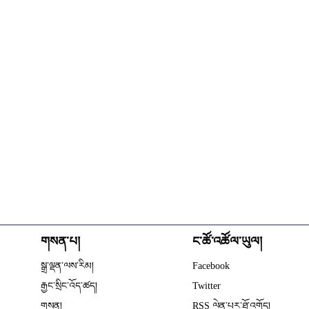
གསན་པ།
ང་ཚོ་འཚོལ་ཡུལ།
Opens in new wind
སྒྲ་ལྡན་ལས་རིམ།
Facebook
Opens in new window
རྒྱང་སྲིང་འོད་ཚད།
Twitter
Opens in new window
གསན།
RSS ལེན་པར་ཐོ་འགོད།