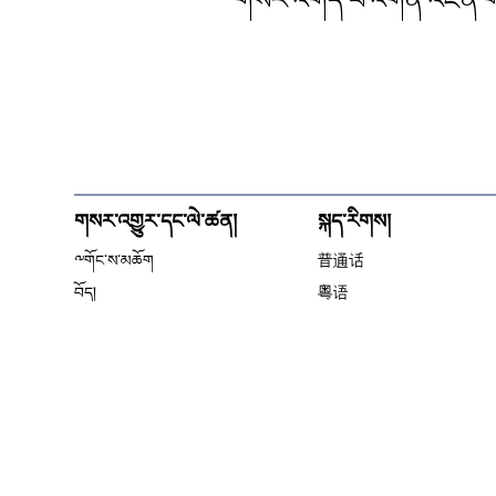
གསར་འགོད་པ་འགན་འཛིན་གཞོན
གསར་འགྱུར་དང་ལེ་ཚན།
སྐད་རིགས།
༸གོང་ས་མཆོག
普通话
བོད།
粤语
བཙན་བྱོལ།
မြန်မာ
འཛམ་གླིང༌།
한국어
རྒྱ་དཀར་ནག
ລາວ
སྤྱི་ཚོགས།
ខ្មែ
གསར་འགྱུར།
བོད་སྐད།
བརྙན།
ئۇيغۇر