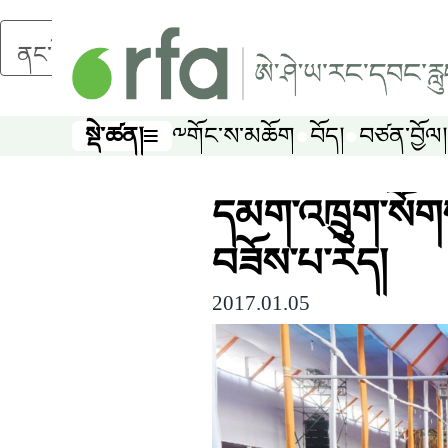
ནང་དོན་གཙོ་བོར་མཆོང་།
སྡེ་ཚན།
༸གོང་ས་མཆོག
བོད།
བཙན་བྱོལ།
སྡེ་ཚན།
དམག་འཁྲུག་སོགས
བཟོས་པ་རེད།
2017.01.05