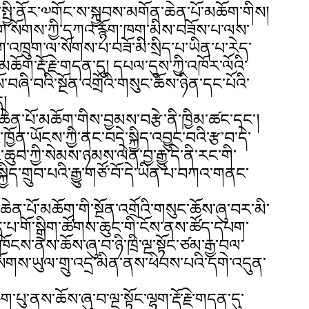
ིད་སྤྱི་ནོར་༧གོང་ས་སྐྱབས་མགོན་ཆེན་པོ་མཆོག་གིས།
ག་སོགས་ཀྱི་དཀའ་རྙོག་ཁག་མིས་བཟོས་པ་ལས་
་འཁྲུག་ལ་སོགས་པ་བཟོ་མི་སྲིད་པ་ཡིན་པ་རེད་
མཆོག་རྡོ་རྗེ་གདན་དུ། དཔལ་དུས་ཀྱི་འཁོར་ལོའི་
ཞི་བའི་སྔོན་འགྲོའི་གསུང་ཆོས་ཉིན་དང་པོའི་
།
ེན་པོ་མཆོག་གིས་བྱམས་བརྩེ་ནི་ཁྱིམ་ཚང་དང་།
ཁྱོན་ཡོངས་ཀྱི་ནང་བདེ་སྐྱིད་འབྱུང་བའི་རྩ་བ་དེ་
བ་ཀྱི་སེམས་ཉམས་ལེན་བྱ་རྒྱུ་དེ་ནི་རང་གི་
ིད་གྲུབ་པའི་རྒྱུ་གཙོ་བོ་དེ་ཡིན་པ་བཀའ་གནང་
ཆེན་པོ་མཆོག་གི་སྔོན་འགྲོའི་གསུང་ཆོས་ཞུ་བར་མི་
པ་གོ་སྒྲིག་ཚོགས་ཆུང་གི་ངོས་ནས་ཚོད་དཔག་
ོངས་ནས་ཆོས་ཞུ་བ་ཉི་ཁྲི་ལྔ་སྟོང་ཙམ་རྒྱ་བལ་
ོགས་ཡུལ་གྲུ་འདྲ་མིན་ནས་ཕེབས་པའི་དགེ་འདུན་
པུ་ནས་ཆོས་ཞུ་བ་ལྔ་སྟོང་ལྷག་རྡོ་རྗེ་གདན་དུ་