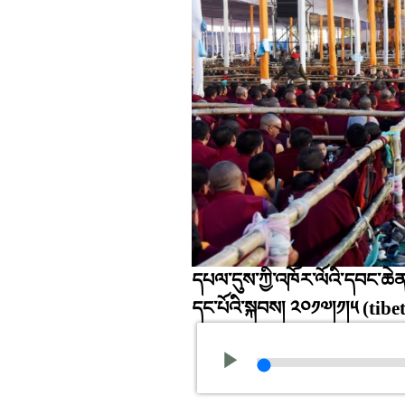
དཔལ་དུས་ཀྱི་འཁོར་ལོའི་དབང་ཆེན་
དང་པོའི་སྐབས། ༢༠༡༧།༡།༥
(tibe