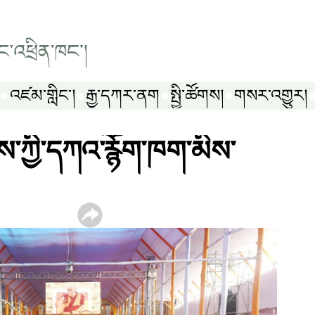
འཛམ་གླིང༌།
རྒྱ་དཀར་ནག
སྤྱི་ཚོགས།
གསར་འགྱུར།
་ཀྱི་དཀའ་རྙོག་ཁག་མིས་