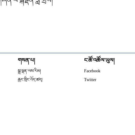
་པ་སྐལྡན་བློ་གྲོས།
གསན་པ།
ང་ཚོ་འཚོལ་ཡུལ།
Opens in new wind
སྒྲ་ལྡན་ལས་རིམ།
Facebook
Opens in new window
རྒྱང་སྲིང་འོད་ཚད།
Twitter
Opens in new window
གསན།
RSS ལེན་པར་ཐོ་འགོད།
པོཌ་ཁཱསཊ།
ང་ཚོར་འབྲེལ་བ་གནང་ཡུལ།