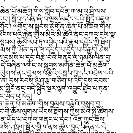
་ཆེན་པོ་མཆོག་གིས་སློབ་དཔོན་ཀ་མ་ལ་ཤཱི་ལས་
་། སློབ་དཔོན་ཞི་བ་ལྷས་མཛད་པའི་སྤྱོད་འཇུག་
ོང་། ༧གོང་ས་སྐྱབས་མགོན་ཆེན་པོ་མཆོག་གིས་
ངས་པའི་རྐྱེན་གྱིས་མིའི་མི་ཚེའི་ནང་དཀའ་ངལ་སྣ་
ྟབས། ཆོས་རབ་ཏུ་འབྱེད་པའི་རྣམ་དཔྱོད་ཀྱི་ཐོག་
ས་ཀྱི་ཡོན་ཏན་ལ་དཔྱད་པ་བྱེད་པ་བརྒྱུད། ཤེས་
ནས་བྱམས་པ་དང་བརྩེ་བའི་གནད་ལ་ཉམས་ལེན་བྱ་
ེ་བཞིན་༧གོང་ས་སྐྱབས་མགོན་ཆེན་པོ་མཆོག་
མ་ལུགས་ནང་བྱམས་བརྩེའི་བསླབ་བྱ་དང་འབྲེལ་བའི་
ན་ན། དུས་རབས་ཉི་ཤུ་རྩ་གཅིག་པ་འདི་དུས་རབས་
གླིང་ནང་བདེ་སྐྱིད་སྔར་ལྷག་འབྱུང་ཐུབ་པ་ཏན་
ང་ཡོད་པ་རེད།
་ཆེན་པོ་མཆོག་གིས་བྱམས་བརྩེའི་བསླབ་བྱ་
གི་ཆོས་ལུགས་ཡོངས་རྫོགས་ཀྱིས་མིའི་སྤྱི་ཚོགས་
ཞིན་ཡོད་པ་བཀའ་གནང་པ་དང་། འོན་ཀྱང་ཆོས་
གསོད་ཁྲག་སྦྱོར་གྱི་གནས་ཚུལ་བྱུང་བཞིན་པ་དེ་