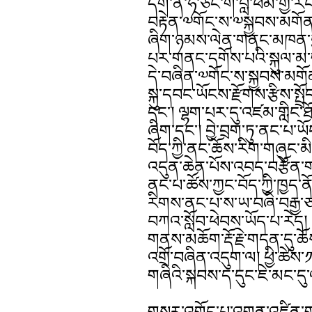
དག་ནི་ཧ་ཅང་གི་བློ་ཕམ་གྱི
བརྟེན་༧གོང་ས་༧སྐྱབས་མགོན
ཞིག་ཉམས་ལེན་གནང་མཁན་གྱི་
པར་གནང་དགོས་པའི་སྐུལ་མ་
དེ་བཞིན་༧གོང་ས་སྐྱབས་མགོན་ཆ
སྐུ་དབང་ཡོངས་རྫོགས་རྩིས་སྤྲ
དང་། ལྷག་པར་དུ་འཛམ་གླིང་
ཞིག་དང་། བྱེ་བྲག་ཏུ་ནང་པ་ཡོ
བོད་ཀྱི་ནང་ཆོས་རིག་གཞུང་མ
འདུན་ཆེན་པོས་འབད་བརྩོན་ག
ནང་པ་ཚོས་ཀྱང་བོད་ཀྱི་ཁྱད་ནོར་
རིགས་ནང་པ་ས་ཡ་བཞི་བརྒྱ་ཙ
བཀའ་སློབ་ཕེབས་ཡོད་པ་རེད།
གནས་མཆོག་རྡོ་རྗེ་གདན་དུ་ཆོ
འགྲོ་བཞིན་འདུག་ལ། ཕྱི་ཚེས
གཞིའི་སྐབས་ད་དུང་ཇེ་མང་དུ་འ