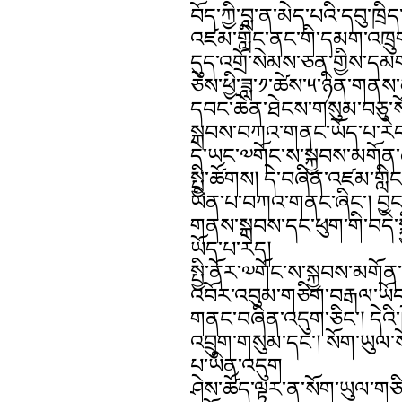
བོད་ཀྱི་བླ་ན་མེད་པའི་དབུ་ཁྲ
འཛམ་གླིང་ནང་གི་དམག་འཁྲུ
དུད་འགྲོ་སེམས་ཅན་གྱིས་དམག
ཅེས་ཕྱི་ཟླ་༡་ཚེས་༥་ཉིན་གནས་
དབང་ཆེན་ཐེངས་གསུམ་བཅུ་སོ་བ
སྐབས་བཀའ་གནང་ཡོད་པ་རེད
དེ་ཡང་༧གོང་ས་སྐྱབས་མགོན་ཆ
སྤྱི་ཚོགས། དེ་བཞིན་འཛམ་གླིང་
ཡིན་པ་བཀའ་གནང་ཞིང་། བྱང་ཆུ
གནས་སྐབས་དང་ཕུག་གི་བདེ་སྐྱ
ཡོད་པ་རེད།
སྤྱི་ནོར་༧གོང་ས་སྐྱབས་མགོན་
འབོར་འབུམ་གཅིག་བརྒལ་ཡོད་
གནང་བཞིན་འདུག་ཅིང་། དེའི་ཁ
འབྲུག་གསུམ་དང་། སོག་ཡུལ་ས
པ་ཡིན་འདུག
ཤེས་ཚོད་ལྟར་ན་སོག་ཡུལ་གཅིག་