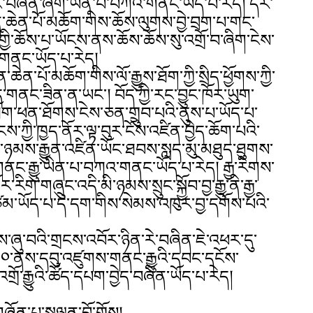
་རང་བཞིན་ཞིག་ཡིན་པ་བཀའ་གནང་ཡོད་པ་རེད། དེར་
་ཆེན་པོ་མཆོག་གིས་ཆོས་ལུགས་བྱེ་བྲག་པ་གང་
ཆོས་པ་ཡོངས་ནས་ཆོས་ཆོས་སུ་འགྲོ་བ་ཞིག་ངེས་
གནང་ཡོད་པ་རེད།
ེན་པོ་མཆོག་གིས་ལོ་རྒྱུས་ཐོག་ཀྱི་སྲིད་ཕྱོགས་ཀྱི་
ོད་གནང་ཟིན་ན་ཡང་། བོད་ཀྱི་རང་བྱུང་ཁོར་ཡུག་
ཐོག་ཕན་ཐོགས་ངེས་ཅན་གྲུབ་པའི་ནུས་པ་ཡོད་པ་
ངས་ཀྱི་ཁྱད་ནོར་ལྟ་བུར་ངོས་འཛིན་བྱེད་ཆོག་པའི་
ི་ཉམས་རྒྱུན་འཛིན་ཡོང་ཐབས་སླད་མུ་མཐུད་ཐུགས་
ནང་རྒྱུ་ཡིན་པ་བཀའ་གནང་ཡོད་པ་རེད། རྒྱ་རིགས་
རིག་གཞུང་འདི་མི་ཉམས་སྲུང་སྐྱོབ་བྱ་རྒྱུ་ནི་རྒྱ་
མ་ཡོད་པ་དེ་དག་གིས་སེམས་འཁུར་བྱ་དགོས་པའི་
ས་ཞུ་བའི་གྲངས་འབོར་ཉིན་རེ་བཞིན་ཇེ་འཕར་དུ་
་༡༠་ནས་དབུ་འཛུགས་གནང་རྒྱུའི་དབང་དངོས་
གྲོ་རྒྱུའི་ཚོད་དཔག་བྱེད་བཞིན་ཡོད་པ་རེད།