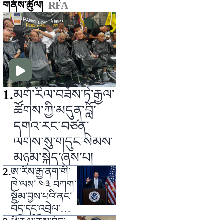
གནང་པ།
གནས་ཚུལ།
RFA
1
.
མགོ་རིལ་བཟོས་ཏེ་རྒྱལ་
ཚོགས་ཀྱི་མདུན་བློ་
དགའ་རང་བཙན་
ལགས་སུ་གདུང་སེམས་
མཉམ་སྐྱེད་ཞུས་པ།
2
.
ཨ་རིས་རྒྱ་ནག་གི་
ཁེ་ལས་ ༤༣ བཀག་
སྡོམ་བྱས་པའི་ནང་
བོད་དང་འབྲེལ་ཡོད་