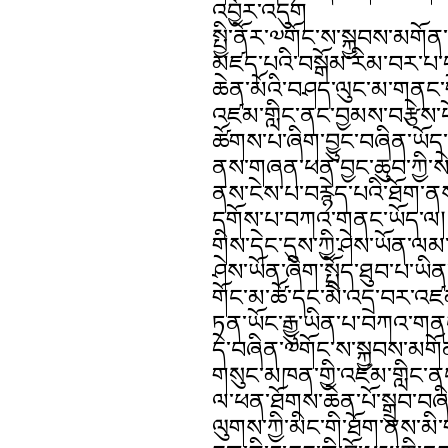
འབྱོར་འདུག
སྤྱི་ནོར་༧གོང་ས་སྐྱབས་མགོན
མཛད་པའི་བསྒོམ་རིམ་བར་པ་དང
ཆེན་མོའི་བཤད་ལུང་མ་གནང་ག
འཛམ་གླིང་ནང་བྱམས་བརྩེས་ཕོ
ཚོགས་པ་ཞིག་བྱུང་བཞིན་ཡོད་ས
ནས་གཞན་ཕན་བྱང་ཆུབ་ཀྱི་སེམ
ནས་ངེས་པ་བརྙེད་པའི་ཐོག་
དགོས་པ་བཀའ་གནང་ཡོད་ལ། ད
གིས་དེང་དུས་ཀྱི་ཤེས་ཡོན་ལ
ཤེས་ཡོན་ཞིག་སྤྲོད་ཐུབ་པ་ཡི
གོང་མ་ཚོ་དང་མི་འདྲ་བར་འཛམ་
ཏན་ཡོང་རྒྱུ་ཡིན་པ་བཀའ་གན
དེ་བཞིན་༧གོང་ས་སྐྱབས་མགོན
གསུང་མཁན་གྱི་འཛམ་གླིང་ནང་
ལ་ཕན་ཐོགས་ཆེན་པོ་སྒྲུབ་བ
ལུགས་ཀྱི་མིང་གི་ཐོག་ནས་མི་