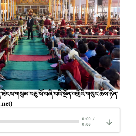
ཐེངས་གསུམ་བཅུ་སོ་བཞི་བའི་སྔོན་འགྲོའི་གསུང་ཆོས་ཉིན་
t.net)
0:00
/
0:00