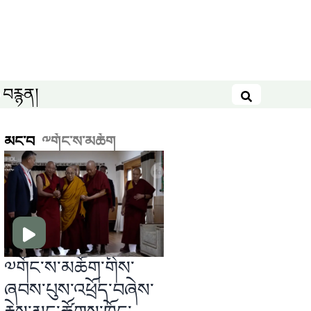
བརྙན།
བཤེར་འཚོལ
མང་བ
༸གོང་ས་མཆོག
༧གོང་ས་མཆོག་གིས་
ཞབས་པུས་འཕྲོད་བཞེས་