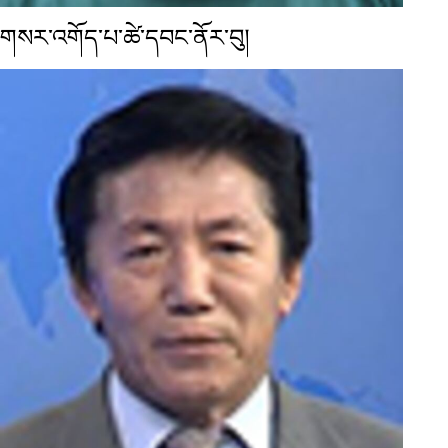
གསར་འགོད་པ་ཚེ་དབང་ནོར་བུ།