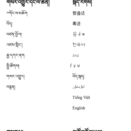
གསར་འགྱུར་དང་ལེ་ཚན།
སྐད་རིགས།
༸གོང་ས་མཆོག
普通话
བོད།
粤语
བཙན་བྱོལ།
မြန်မာ
འཛམ་གླིང༌།
한국어
རྒྱ་དཀར་ནག
ລາວ
སྤྱི་ཚོགས།
ខ្មែ
གསར་འགྱུར།
བོད་སྐད།
བརྙན།
ئۇيغۇر
Tiếng Việt
English