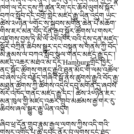
གནས་ཞེས་པའི་ནང་། ཆོས་ལུགས་འདྲ་མིན་གྱི་མི་སྣ་
ཁག་ལ་དེང་དུས་ཀྱི་ཚན་རིག་དང་ཆོས་ལུགས་སྐོར་
བཀའ་སློབ་དང་བགྲོ་གླེང་མཛད་རྒྱུ་ཡིན་འདུག ཡང་
ཚེས་༢༦ཉིན་༧གོང་ས་སྐྱབས་མགོན་ཆེན་པོ་མཆོག་
གིས་ཇར་མན་བོད་དོན་རྒྱབ་སྐྱོར་ཚོགས་པ་གསར་
འཛུགས་བྱས་ཏེ་མི་ལོ་༢༥འཁོར་བའི་དུས་དྲན་མཛད་
སྒོར་བཀྲིན་ཆིབས་སྒྱུར་དང་བསྟུན་ས་གནས་ཀྱི་བོད་
མི་རྣམས་ལ་བཀའ་སློབ་སྩལ་གནང་མཛད་རྒྱུ་དང་།
མཛད་འཆར་མཐའ་མ་དེར་Hamburgགྲོང་ཁྱེར་
ནང་སྐོང་ཚོགས་གནང་རྒྱུའི་ཐུན་མོང་གི་ལམ་འཚོལ་
བ་ཞེས་པའི་བརྗོད་གཞིའི་སྒོ་ནས་ཚུགས་རྒྱུའི་བོད་རྒྱ་
མཐུན་ཚོགས་ཀྱི་ཚོགས་འདུའི་དབུ་མགོན་དུ་ཞབས་
སོར་འཁོད་གནང་མཛད་རྒྱུ་དང་། ཚེས་༢༧ཉིན་ཇར་
མན་ཁུལ་གྱི་མཛད་འཆར་གྲུབ་མཚམས་རྒྱ་གར་རུ་
ཆིབས་ཞལ་སྒྱུར་རྒྱུ་ཡིན་འདུག
ཞིབ་ཕྲ་དོན་གྲུབ་རྣམ་རྒྱལ་ལགས་ཀྱིས་འདི་གའི་
གསར་འགོད་པ་ཚེ་དབང་ནོར་བུ་ལགས་དང་ཐད་