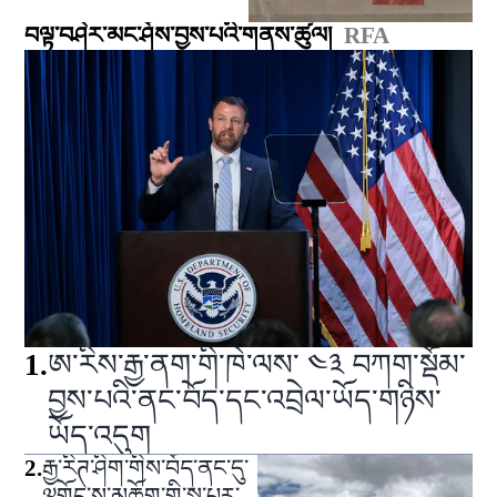
བལྟ་བཤེར་མང་ཤོས་བྱས་པའི་གནས་ཚུལ།
RFA
1
.
ཨ་རིས་རྒྱ་ནག་གི་ཁེ་ལས་ ༤༣ བཀག་སྡོམ་
བྱས་པའི་ནང་བོད་དང་འབྲེལ་ཡོད་གཉིས་
ཡོད་འདུག
2
.
རྒྱ་རིཊ་ཤིག་གིས་བོད་ནང་དུ་
༧གོང་ས་མཆོག་གི་སྐུ་པར་