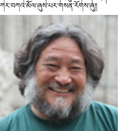
ཀར་བཀའ་མོལ་ཞུས་པར་གསན་རོགས་ཞུ༎