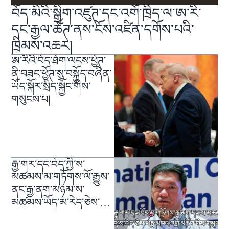
བོད་མིའི་སྒྲིག་འཛུཊ་དང་འགོ་ཁྲིད་ལ་ཨ་རི་
དང་རྒྱལ་ཚོཊ་ནས་ངོས་འཛིན་དགོས་པའི་
ཁྲིམས་འཆར།
ཨ་རིའི་བོད་ཐོག་ལངས་ཕྱོཊ་
ནི་བཟང་ཕྱོཊ་སུ་བསྐྱོད་བཞིན་
ཡོད་སྐོར་སྲིད་སྐྱོང་གིས་
གསུངས་པ།
རྒྱ་གར་དང་བོད་ཀྱི་ས་
མཚམས་མ་གཏོགས་ལོ་རྒྱུས་
ནང་རྒྱ་ནག་མཉམ་ས་
མཚམས་ཡོད་མ་རེད་ཅེས་
གསུངས་པ།