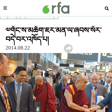
སྡེ་ཚན།
བཤ
ནང་དོན་གཙོ་བོར་མཆོང་།
༧གོང་ས་མཆོག་ཇར་མན་ལ་ཞབས་སོར་
བདེ་བར་འཁོད་པ།
2014.08.22