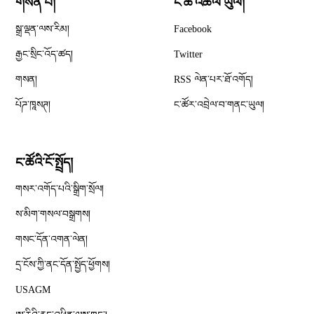
གསན་པ།
ང་ཚོ་འཚོལ་ཡུལ།
Opens in new window
སྒྲ་ལྡན་ལས་རིམ།
Facebook
Opens in new window
རྒྱང་སྲིང་འོད་ཚད།
Twitter
Opens in new window
གསན།
RSS ལེན་པར་ཐོ་འགོད།
པོཌ་ཁཱསཊ།
ང་ཚོར་འབྲེལ་བ་གནང་ཡུལ།
ང་ཚོའི་ངོ་སྤྲོད།
གསར་འགོད་པའི་སྒྲིག་སྲོལ།
Opens in new window
ས་མིག་གསལ་བསྒྲགས།
གསང་དོན་འགན་ལེན།
དྲ་ངོས་ཀྱི་ནང་དོན་སྤྱོད་ཕྱོགས།
Opens in new window
USAGM
Opens in new window