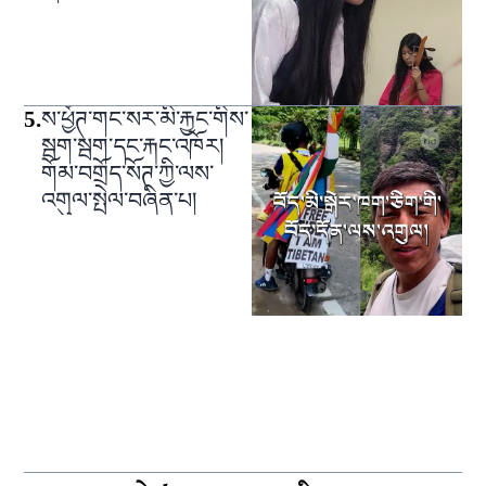
5
.
ས་ཕྱོཊ་གང་སར་མི་རྐྱང་གིས་
སྦག་སྦག་དང་རྐང་འཁོར།
གོམ་བགྲོད་སོཊ་ཀྱི་ལས་
འགུལ་སྤེལ་བཞིན་པ།