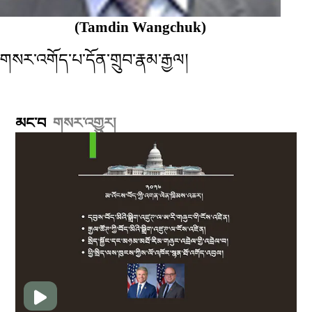
(Tamdin Wangchuk)
གསར་འགོད་པ་དོན་གྲུབ་རྣམ་རྒྱལ།
མང་བ
གསར་འགྱུར།