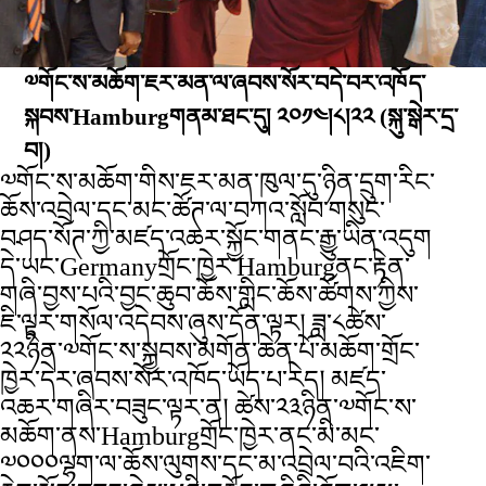
༧གོང་ས་མཆོག་ཇར་མན་ལ་ཞབས་སོར་བདེ་བར་འཁོད་
སྐབས་Hamburgགནམ་ཐང་དུ། ༢༠༡༤།༨།༢༢
(སྐུ་སྒེར་དྲ་
བ།)
༧གོང་ས་མཆོག་གིས་ཇར་མན་ཁུལ་དུ་ཉིན་དྲུག་རིང་
ཆོས་འབྲེལ་དང་མང་ཚོཊ་ལ་བཀའ་སློབ་གསུང་
བཤད་སོཊ་ཀྱི་མཛད་འཆར་སྐྱོང་གནང་རྒྱུ་ཡིན་འདུག
དེ་ཡང་Germanyགྲོང་ཁྱེར་Hamburgནང་རྟེན་
གཞི་བྱས་པའི་བྱང་ཆུབ་ཆོས་གླིང་ཆོས་ཚོགས་ཀྱིས་
ཇི་ལྟར་གསོལ་འདེབས་ཞུས་དོན་ལྟར། ཟླ་༨ཚེས་
༢༢ཉིན་༧གོང་ས་སྐྱབས་མགོན་ཆེན་པོ་མཆོག་གྲོང་
ཁྱེར་དེར་ཞབས་སོར་འཁོད་ཡོད་པ་རེད། མཛད་
འཆར་གཞིར་བཟུང་ལྟར་ན། ཚེས་༢༣ཉིན་༧གོང་ས་
མཆོག་ནས་Hamburgགྲོང་ཁྱེར་ནང་མི་མང་
༧༠༠༠ལྷག་ལ་ཆོས་ལུགས་དང་མ་འབྲེལ་བའི་འཇིག་