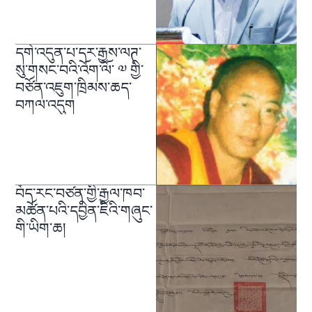
དགེ་འདུན་པ་དར་རྒྱས་ལཊ་
སུ་གསང་བའི་འོག་ལོ་ ༧ གྱི་
བཙོན་འཇུག་ཁྲིམས་ཆད་
བཀལ་འདུག
བོད་རང་བཙན་གྱི་རྒྱལ་ཁབ་
མཚོན་པའི་དབྱིན་ཇིའི་གཞུང་
གི་ཡིག་ཆ།