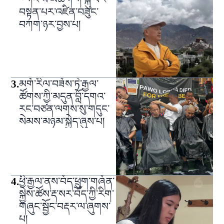
བསྟན་པར་འཛིན་བཟུང་
བཀག་ཉར་བྱས་པ།
3
.
མགོ་རིལ་བཟོས་ཏེ་རྒྱལ་
ཚོགས་ཀྱི་མདུན་བློ་དགའ་
རང་བཙན་ལགས་སུ་གདུང་
སེམས་མཉམ་སྐྱེད་ཞུས་པ།
4
.
ཕྱི་རྒྱལ་ནས་བོད་ཕྲུག་གཞོན་
སྐྱེས་ཚོས་རྡ་སར་བོད་ཀྱི་རིག་
གཞུང་སྦྱོང་བརྡར་ལ་ཞུགས་
པ།