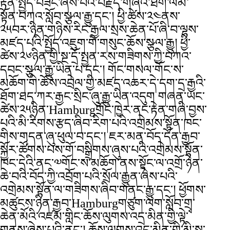
རྟེན་སྤྱོད་བཟང་ཞེས་པའི་བརྗོད་གཞིའི་ཐོག་ལམ་
སྟོན་བཀའ་སློབ་སྩལ་རྒྱུ་དང་། ཕྱི་ཚེས་༢༤ནས་
༢༥བར་ཉིན་གཉིས་རིང་རྒྱལ་སྲས་ཆེན་པོ་ཞི་བ་ལྷས་
མཛད་པའི་སྤྱོད་འཇུག་གི་གསུང་ཆོས་སྩལ་རྒྱུ། ཕྱི་
ཚེས་༢༦ཉིན་གྱི་སྔ་དྲོ་སྤྱན་རས་གཟིགས་ཀྱི་བཀའ་
དབང་སྩལ་རྒྱུ་ཡིན་པ་དང་། གོང་གསལ་གོང་ས་
མཆོག་གི་ཆོས་འབྲེལ་གྱི་མཛད་འཆར་དེ་དག་དྲ་རྒྱའི་
ཐོག་ཐད་ཀར་རྒྱང་སྲིང་ཞུ་རྒྱུ་ཡིན་འདུག གཞན་ཡང་
ཚེས་༢༥ཉིན་Hamburgགྲོང་ཁྱེར་ནང་རྟེན་གཞི་བྱས་
པའི་མི་རིགས་རྩད་ཞིབ་རིག་པའི་འགྲེམས་སྟོན་ཁང་
གིས་གདན་ཞུ་ཕུལ་བ་དང་། ཇར་མན་བོད་དོན་རྒྱབ་
སྐྱོར་ཚོགས་པས་གོ་བསྒྲིགས་ཞུས་པའི་འགྲེམས་སྟོན་
ཁང་དེའི་ནང་༧གོང་ས་མཆོག་ནས་སྟོང་ལ་འགྲོ་ཉེན་
ཆེ་བའི་བོད་ཀྱི་འབྲོག་པའི་སྲོལ་རྒྱུན་ཞེས་པའི་
འགྲེམས་སྟོན་ལ་གཟིགས་ཞིབ་གནང་རྒྱུ་དང་། ཕྱོགས་
མཚུངས་ཉིན་རྒྱབ་Hamburgགཙུག་ལག་སློབ་གྲྭ་
ཆེན་མོའི་འཛམ་གླིང་ཆོས་ལུགས་འདྲ་མིན་གྱི་ལྟེ་