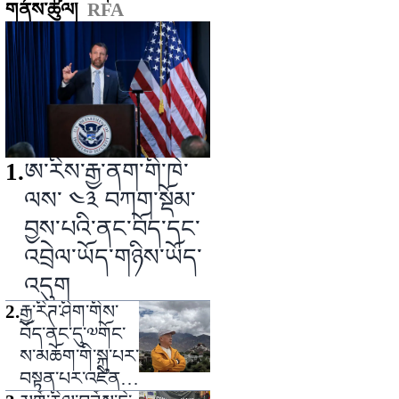
གནས་ཚུལ།
RFA
1
.
ཨ་རིས་རྒྱ་ནག་གི་ཁེ་
ལས་ ༤༣ བཀག་སྡོམ་
བྱས་པའི་ནང་བོད་དང་
འབྲེལ་ཡོད་གཉིས་ཡོད་
འདུག
2
.
རྒྱ་རིཊ་ཤིག་གིས་
བོད་ནང་དུ་༧གོང་
ས་མཆོག་གི་སྐུ་པར་
བསྟན་པར་འཛིན་