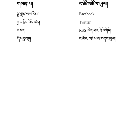
གསན་པ།
ང་ཚོ་འཚོལ་ཡུལ།
Opens in new wind
སྒྲ་ལྡན་ལས་རིམ།
Facebook
Opens in new window
རྒྱང་སྲིང་འོད་ཚད།
Twitter
Opens in new window
གསན།
RSS ལེན་པར་ཐོ་འགོད།
པོཌ་ཁཱསཊ།
ང་ཚོར་འབྲེལ་བ་གནང་ཡུལ།