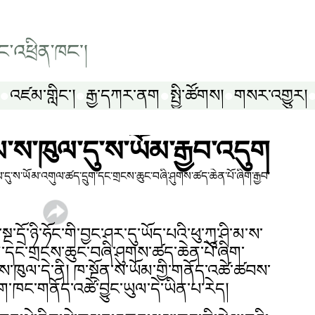
འཛམ་གླིང༌།
རྒྱ་དཀར་ནག
སྤྱི་ཚོགས།
གསར་འགྱུར།
ི་མ་ས་ཁུལ་དུ་ས་ཡོམ་རྒྱབ་འདུག
་ཁུལ་དུ་ས་ཡོམ་འགུལ་ཚད་དྲུག་དང་གྲངས་ཆུང་བཞི་ཤུགས་ཚད་ཆེན་པོ་ཞིག་རྒྱབ་
དྲོ་ཉི་ཧོང་གི་བྱང་ཤར་དུ་ཡོད་པའི་ཕུ་ཀུ་ཤི་མ་ས་
ག་དང་གྲངས་ཆུང་བཞི་ཤུགས་ཚད་ཆེན་པོ་ཞིག་
མ་ས་ཁུལ་དེ་ནི། ཁ་སྔོན་ས་ཡོམ་གྱི་གནོད་འཚེ་ཚབས་
ློག་ཁང་གནོད་འཚེ་བྱུང་ཡུལ་དེ་ཡིན་པ་རེད།