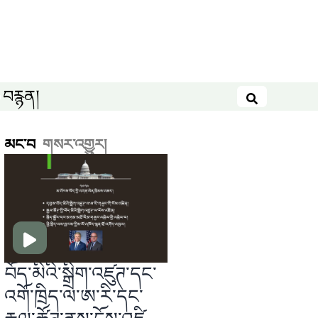
བརྙན།
བཤེར་འཚོལ
མང་བ
གསར་འགྱུར།
བོད་མིའི་སྒྲིག་འཛུཊ་དང་
འགོ་ཁྲིད་ལ་ཨ་རི་དང་