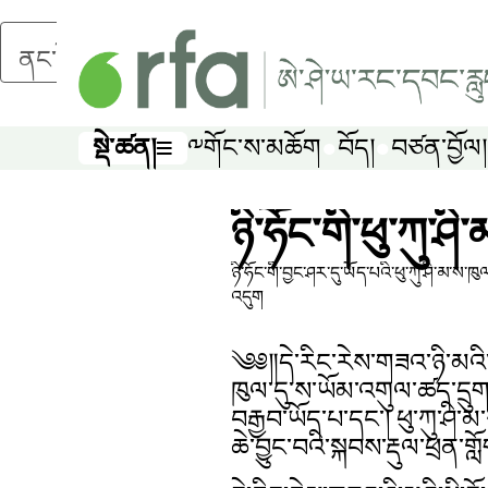
ནང་དོན་གཙོ་བོར་མཆོང་།
སྡེ་ཚན།
༸གོང་ས་མཆོག
བོད།
བཙན་བྱོལ།
སྡེ་ཚན།
ཉི་ཧོང་གི་ཕུ་ཀུ་ཤ
ཉི་ཧོང་གི་བྱང་ཤར་དུ་ཡོད་པའི་ཕུ་ཀུ་ཤི་མ་ས
འདུག
༄༅༎དེ་རིང་རེས་གཟའ་ཉི་མའི་སྔ་
ཁུལ་དུ་ས་ཡོམ་འགུལ་ཚད་དྲུ
བརྒྱབ་ཡོད་པ་དང༌། ཕུ་ཀུ་ཤི་
ཆེ་བྱུང་བའི་སྐབས་རྡུལ་ཕྲན་ག