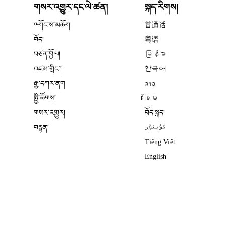
གསར་འགྱུར་དང་ལེ་ཚན།
སྐད་རིགས།
༸གོང་ས་མཆོག
普通话
བོད།
粤语
བཙན་བྱོལ།
မြန်မာ
འཛམ་གླིང༌།
한국어
རྒྱ་དཀར་ནག
ລາວ
སྤྱི་ཚོགས།
ខ្មែ
གསར་འགྱུར།
བོད་སྐད།
བརྙན།
ئۇيغۇر
Tiếng Việt
English