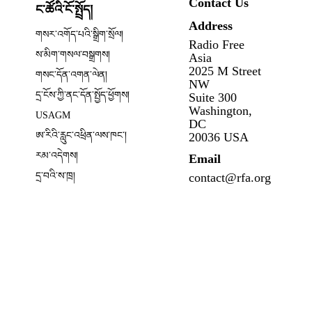
Contact Us
ང་ཚོའི་ངོ་སྤྲོད།
Address
ow
གསར་འགོད་པའི་སྒྲིག་སྲོལ།
Radio Free
Opens in new window
ས་མིག་གསལ་བསྒྲགས།
Asia
2025 M Street
གསང་དོན་འགན་ལེན།
NW
དྲ་ངོས་ཀྱི་ནང་དོན་སྤྱོད་ཕྱོགས།
Suite 300
Opens in new window
Washington,
USAGM
DC
Opens in new window
ཨ་རིའི་རླུང་འཕྲིན་ལས་ཁང༌།
20036 USA
རམ་འདེགས།
Email
དྲ་བའི་ས་ཁྲ།
contact@rfa.org