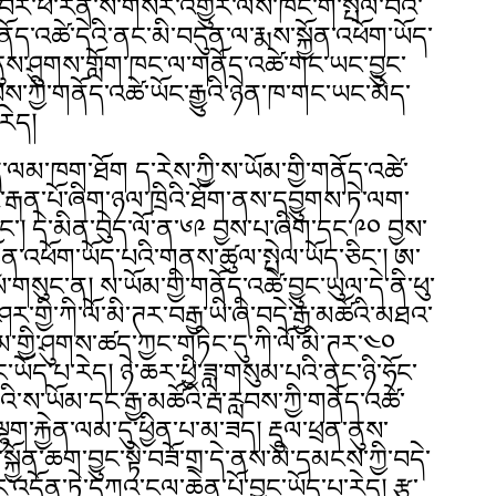
ྲོ་བར་ཕེ་རིན་སེ་གསར་འགྱུར་ལས་ཁང་གི་སྤེལ་བའི་
ད་འཚེ་དེའི་ནང་མི་བདུན་ལ་རྨས་སྐྱོན་འཕོག་ཡོད་
ན་ནུས་ཤུགས་གློག་ཁང་ལ་གནོད་འཚེ་གང་ཡང་བྱུང་
བས་ཀྱི་གནོད་འཚེ་ཡོང་རྒྱུའི་ཉེན་ཁ་གང་ཡང་མེད་
རེད།
ད་ལམ་ཁག་ཐོག ད་རེས་ཀྱི་ས་ཡོམ་གྱི་གནོད་འཚེ་
ི་རྒན་པོ་ཞིག་ཉལ་ཁྲིའི་ཐོག་ནས་དབྱུགས་ཏེ་ལག་
དང༌། དེ་མིན་བེུད་ལོ་ན་༦༩ བྱས་པ་ཞིག་དང་༩༠ བྱས་
ྱོན་འཕོག་ཡོད་པའི་གནས་ཚུལ་སྤེལ་ཡོད་ཅིང༌། ཨ་
གསུང་ན། ས་ཡོམ་གྱི་གནོད་འཚེ་བྱུང་ཡུལ་དེ་ནི་ཕུ་
ྷོ་ཤར་གྱི་ཀི་ལོ་མི་ཊར་བརྒྱ་ཡི་ཞི་བདེ་རྒྱ་མཚོའི་མཐའ་
ོམ་གྱི་ཤུགས་ཚད་ཀྱང་གཏིང་དུ་ཀི་ལོ་མི་ཊར་༤༠
་ཡོད་པ་རེད། ཉེ་ཆར་ཕྱི་ཟླ་གསུམ་པའི་ནང་ཉི་ཧོང་
་པའི་ས་ཡོམ་དང་རྒྱ་མཚོའི་རྦ་རླབས་ཀྱི་གནོད་འཚེ་
་ལྷག་རྐྱེན་ལམ་དུ་ཕྱིན་པ་མ་ཟད། རྡུལ་ཕྲན་ནུས་
ྱོན་ཆག་བྱུང་སྟེ་བཟོ་གྲ་དེ་ནས་མི་དམངས་ཀྱི་བདེ་
་འདོན་ཏེ་དཀའ་ངལ་ཆེན་པོ་བྱུང་ཡོད་པ་རེད། རྩ་