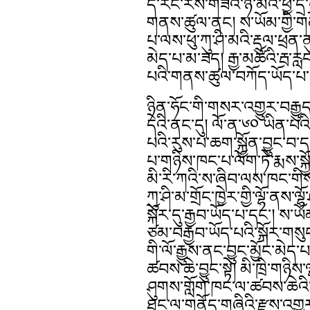
དེ་རིང་རེས་གཟའ་ཉི་མའི་ཕྱི་ད
གནས་ཚུལ་ནང། ས་ཡོམ་གྱི་གནོ
པ་ལས་ཕུ་ཀུ་ཤི་མའི་རྡུལ་ཕྲ
མེད་པ་མ་ཟད། རྒྱ་མཚོའི་རྦ་རླ
པའི་གནས་ཚུལ་བཀོད་ཡོད་པ་
ཉིན་ཧོང་གི་གསར་འགྱུར་བརྒྱུ
དེའི་ནང་དུ། ལོ་ན་༦༠ ཡིན་པའ
པའི་རུས་པ་ཆག་སྐྱོན་བྱུང་བ་
པ་གཉིས་ཁང་པ་ལོག་ཏེ་རྨས་སྐ
མི་རི་ཀའི་ས་ཞིབ་ལས་ཁང་གིས་
ཀུ་ཤི་མ་གྲོང་ཁྱེར་གྱི་ལྷོ་ནས་ལ
སྐོར་དུ་རྒྱབ་ཡོད་པ་དང༌། ས་ཡ
ཙམ་བརྒྱབ་ཡོད་པའི་སྐོར་གསུང
གི་ལོ་རྒྱུས་ནང་བྱུང་མྱོང་མེད
ཚབས་ཆེ་བྱུང་སྟེ། མི་ཁྲི་གཉིས
ཤུགས་གློག་ཁང་ལ་ཚབས་ཆེའི་སྐ
ཐང་ལ་གནོད་གཞིའི་རྫས་འགྱུར