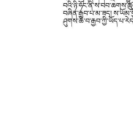
བའི་ཉི་ཧོང་ནི་ས་བབ་ཆགས་ཚུལ
བཞིན་རྒྱབ་པ་མ་ཟད། ས་ཡོམ་ག
ཤུགས་ཆེ་བ་རྒྱབ་ཀྱི་ཡོད་པ་རེད