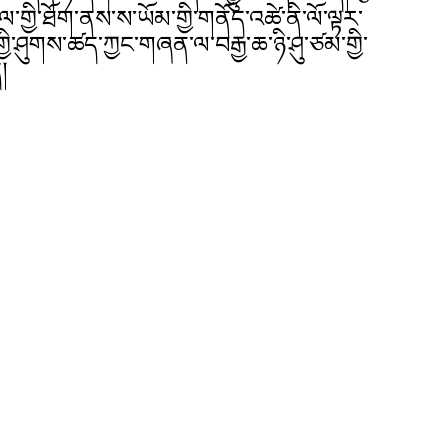
་གྱི་ཐོག་ནས་ས་ཡོམ་གྱི་གནོད་འཚེ་ནི་ལོ་ལྟར་
ྱི་ཤུགས་ཚད་ཀྱང་གཞན་ལ་བརྒྱ་ཆ་ཉི་ཤུ་ཙམ་གྱི་
།