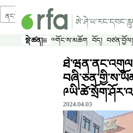
ནང་དོན་གཙོ་བོར་མཆོང་།
སྡེ་ཚན།
༸གོང་ས་མཆོག
བོད།
བཙན་བྱོལ།
སྡེ་ཚན།
ཐེ་ཝན་ནང་འགུལ
བཞི་ཅན་གྱི་ས་ཡོ
༩ཡི་ཚེ་སྲོག་ཤོར་
2024.04.03