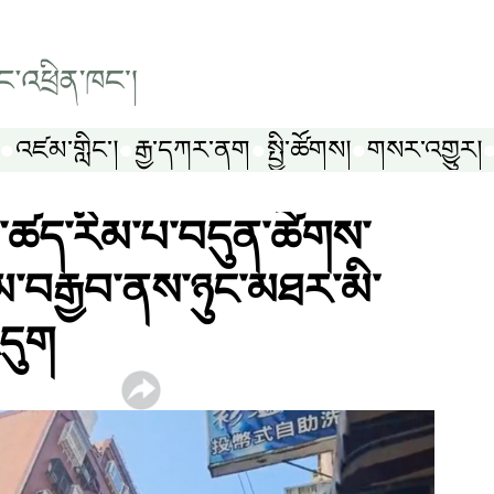
འཛམ་གླིང༌།
རྒྱ་དཀར་ནག
སྤྱི་ཚོགས།
གསར་འགྱུར།
་ཚད་རིམ་པ་བདུན་ཚེགས་
མ་བརྒྱབ་ནས་ཉུང་མཐར་མི་
འདུག