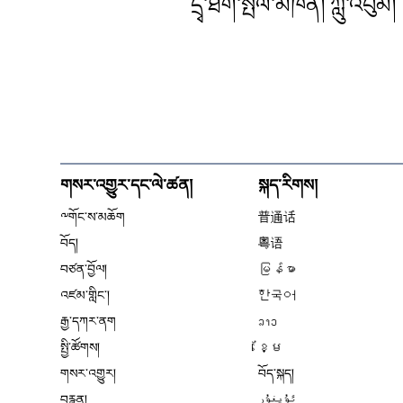
དྲྭ་ཐོག་སྤེལ་མཁན། ཀླུ་འབུམ།
གསར་འགྱུར་དང་ལེ་ཚན།
སྐད་རིགས།
༸གོང་ས་མཆོག
普通话
བོད།
粤语
བཙན་བྱོལ།
မြန်မာ
འཛམ་གླིང༌།
한국어
རྒྱ་དཀར་ནག
ລາວ
སྤྱི་ཚོགས།
ខ្មែ
གསར་འགྱུར།
བོད་སྐད།
བརྙན།
ئۇيغۇر