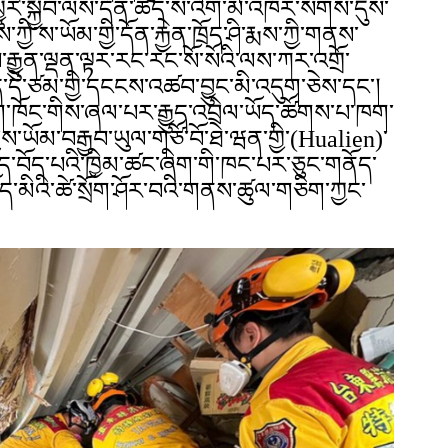
ར་སྐྱོབ་ལས་དོན་ཆེད་ས་འོག་མེ་འཁོར་སོགས་དུས་
ྱི་ས་ཡོམ་གྱི་དོན་རྐྱེན་ཁྲོད་ཤི་རྨས་ཀྱི་གནས་
རྒྱུན་ལྡན་ལྟར་རང་རང་སོ་སོའི་ལས་ཀར་འགྲོ་
་དེ་ཙམ་གྱི་དངངས་འཚབ་བྱུང་མི་འདུག་ཅེས་དང་།
་ཐག་ཁོང་གིས་ཞལ་པར་རྒྱུད་འབྲེལ་ཡོད་ཚོགས་པ་ཁག་
ས་ཡོམ་བརྒྱབ་ཡུལ་གཙོ་བོ་ཐེ་ཝན་གྱི་(Hualien)་
ད་བོད་པའི་ཁྱིམ་ཚང་ཞིག་གི་ཁང་པར་ཅུང་གནོད་
ད་མིའི་ཚེ་སྲོག་ཤོར་བའི་གནས་ཚུལ་གཅིག་ཀྱང་