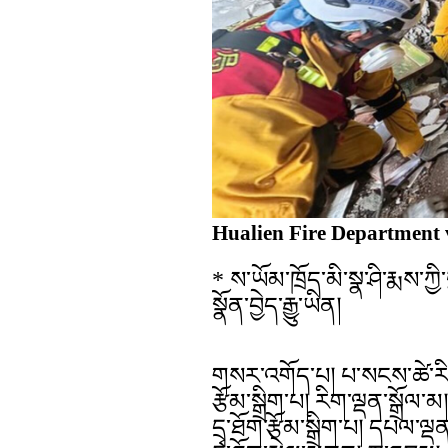
Hualien Fire Department
* ས་ཡོམ་ཁྲོད་མི་སྣ་ཤི་རྨས
སྣོན་བྱེད་རྒྱུ་ཡིན།
གསར་འགོད་པ། པ་སངས་ཚེ་རིང
རྩོམ་སྒྲིག་པ། རིག་ལྡན་སྒྲོལ་མ།
དྲྭ་ཐོག་རྩོམ་སྒྲིག་པ། དཔལ་ལྡན