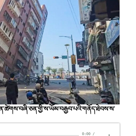
་ཚེགས་བཞི་ཅན་གྱི་ས་ཡོམ་བརྒྱབ་པའི་གནོད་ཐེབས་ས་
0:00
/