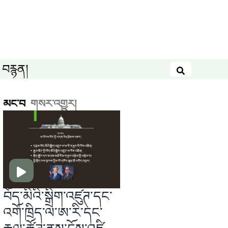
བརྙན།
བཤེར་འཚོལ
མང་བ
གསར་འགྱུར།
བོད་མིའི་སྒྲིག་འཛུཊ་དང་
འགོ་ཁྲིད་ལ་ཨ་རི་དང་