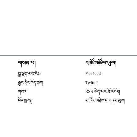
གསན་པ།
ང་ཚོ་འཚོལ་ཡུལ།
Opens in new wind
སྒྲ་ལྡན་ལས་རིམ།
Facebook
Opens in new window
རྒྱང་སྲིང་འོད་ཚད།
Twitter
Opens in new window
གསན།
RSS ལེན་པར་ཐོ་འགོད།
པོཌ་ཁཱསཊ།
ང་ཚོར་འབྲེལ་བ་གནང་ཡུལ།