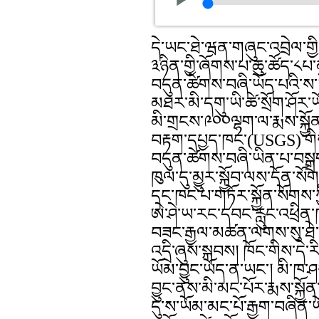
དེ་ཡང་ཐེ་ཝན་གཞུང་འབྲེལ་ག
༣ཉིན་གྱི་ཞོགས་པ་ཆུ་ཚོད་༨
བདུན་ཚེགས་བཞི་ཡོད་པའི་ས་ཡོ
མཐར་མི་དགུ་ཡི་ཚེ་སྲོག་ཤོར་ཡོ
མི་གྲངས་༩༠༠ལྷག་ལ་རྨས་སྐྱོ
བརྟག་དཔྱད་ཁང་(USGS)་གིས་
བདུན་ཚེགས་བཞི་ཡིན་པ་བསྒྲ
ཁུལ་དུ་མྱུར་སྐྱོབ་ལས་དོན་སོ
དང་ཁང་པ་གཏོར་སྐྱོན་སོགས་ཀ
ཨེ་ཤེ་ཡ་རང་དབང་རླུང་འཕྲི
བཟང་རྒྱལ་མཚན་ལགས་སུ་ཐེ་
འདྲི་ཞུས་སྐབས། ཁོང་གིས་དེ་
ཡོམ་བྱུང་ཡོད་ན་ཡང་། མི་ཁ་ཤས
བྱུང་ནས་མི་མང་པོར་རྨས་སྐྱ
དུ་ས་ཡོམ་མང་པོ་རྒྱག་བཞིན་