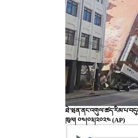
ཐེ་ཝན་ནང་འགུལ་ཚད་རིམ་པ་བདུན
ཁུལ། ༠༤།༠༣།༢༠༢༤
(AP)