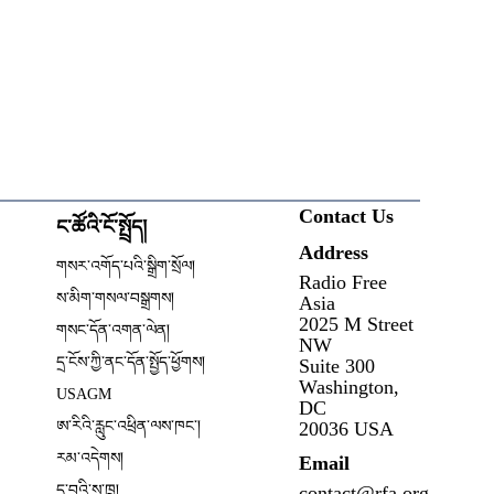
Contact Us
ང་ཚོའི་ངོ་སྤྲོད།
Address
ow
གསར་འགོད་པའི་སྒྲིག་སྲོལ།
Radio Free
Opens in new window
ས་མིག་གསལ་བསྒྲགས།
Asia
2025 M Street
གསང་དོན་འགན་ལེན།
NW
དྲ་ངོས་ཀྱི་ནང་དོན་སྤྱོད་ཕྱོགས།
Suite 300
Opens in new window
Washington,
USAGM
DC
Opens in new window
ཨ་རིའི་རླུང་འཕྲིན་ལས་ཁང༌།
20036 USA
རམ་འདེགས།
Email
དྲ་བའི་ས་ཁྲ།
contact@rfa.org