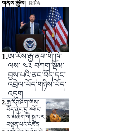
གནས་ཚུལ།
RFA
1
.
ཨ་རིས་རྒྱ་ནག་གི་ཁེ་
ལས་ ༤༣ བཀག་སྡོམ་
བྱས་པའི་ནང་བོད་དང་
འབྲེལ་ཡོད་གཉིས་ཡོད་
འདུག
2
.
རྒྱ་རིཊ་ཤིག་གིས་
བོད་ནང་དུ་༧གོང་
ས་མཆོག་གི་སྐུ་པར་
བསྟན་པར་འཛིན་