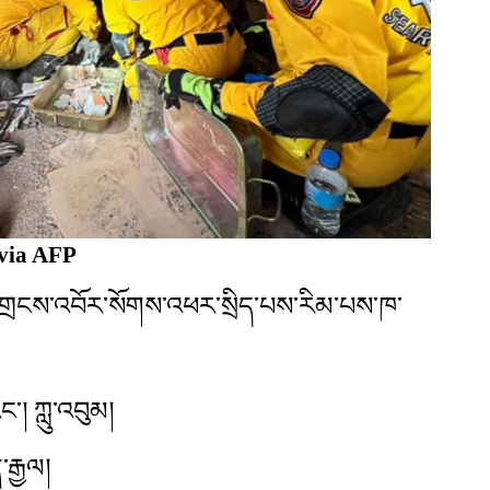
 via AFP
་ཀྱི་གྲངས་འབོར་སོགས་འཕར་སྲིད་པས་རིམ་པས་ཁ་
་། ཀླུ་འབུམ།
་རྒྱལ།