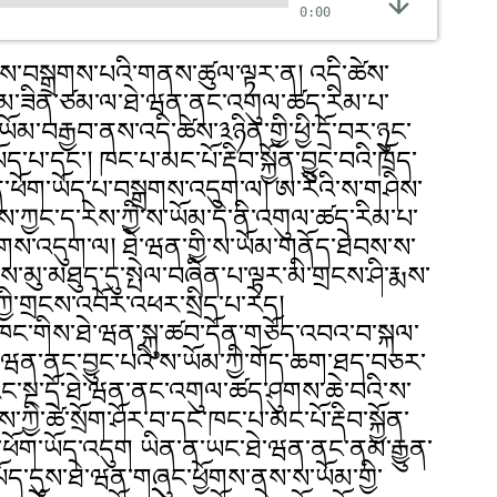
0:00
ྱིས་བསྒྲགས་པའི་གནས་ཚུལ་ལྟར་ན། འདི་ཚེས་
པ་མ་ཟིན་ཙམ་ལ་ཐེ་ཝན་ནང་འགུལ་ཚད་རིམ་པ་
མ་བརྒྱབ་ནས་འདི་ཚེས་༣ཉིན་གྱི་ཕྱི་དྲོ་བར་ཉུང་
ད་པ་དང་། ཁང་པ་མང་པོ་རྡིབ་སྐྱོན་བྱུང་བའི་ཁྲོད་
ན་ཕོག་ཡོད་པ་བསྒྲགས་འདུག་ལ། ཨ་རིའི་ས་གཤིས་
ཀྱང་ད་རེས་ཀྱི་ས་ཡོམ་དེ་ནི་འགུལ་ཚད་རིམ་པ་
གས་འདུག་ལ། ཐེ་ཝན་གྱི་ས་ཡོམ་གནོད་ཐེབས་ས་
གས་མུ་མཐུད་དུ་སྤེལ་བཞིན་པ་ལྟར་མི་གྲངས་ཤི་རྨས་
ྱི་གྲངས་འབོར་འཕར་སྲིད་པ་རེད།
ན་ཁང་གིས་ཐེ་ཝན་སྐུ་ཚབ་དོན་གཅོད་འབའ་བ་སྐལ་
ཝན་ནང་བྱུང་པའི་ས་ཡོམ་ཀྱི་གོད་ཆག་ཐད་བཅར་
རིང་སྔ་དྲོ་ཐེ་ཝན་ནང་འགུལ་ཚད་ཤུགས་ཆེ་བའི་ས་
་ཀྱི་ཚེ་སྲོག་ཤོར་བ་དང་ཁང་པ་མང་པོ་རྡིབ་སྐྱོན་
ོན་ཕོག་ཡོད་འདུག ཡིན་ན་ཡང་ཐེ་ཝན་ནང་ནམ་རྒྱུན་
ཡོད་དུས་ཐེ་ཝན་གཞུང་ཕྱོགས་ནས་ས་ཡོམ་གྱི་