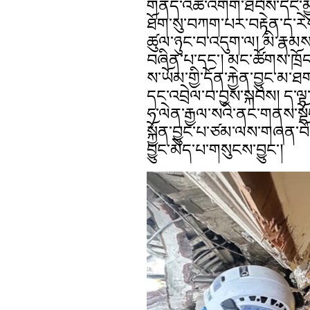
གནོད་འཚེ་འགོག་ཐབས་དང་མྱུ
ཐོག་སུ་བཀག་པར་བརྟེན་ད་རེས་ཀ
ཚུལ་ཉུང་བ་འདུག་ལ། མི་རྣམས་
བཞིན་པ་དང་། མང་ཚོགས་ཁྲོད
ས་ཡོམ་གྱི་དོན་རྐྱེན་བྱུང་མ
དང་འབྲེལ་བ་བྱས་སྐབས། ད་ལྟ་
ཧ་ལེན་རྒྱལ་སའི་ནང་གནས་སྡོ
སྐྱོན་བྱུང་པ་ཙམ་ལས་གཞན་བོ
བྱུང་མེད་པ་གསུངས་བྱུང་།