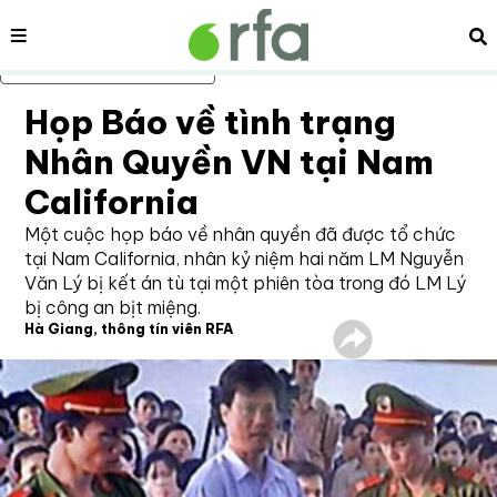
Nội dung
Tì
Bỏ qua nội dung chính
Họp Báo về tình trạng
Nhân Quyền VN tại Nam
California
Một cuộc họp báo về nhân quyền đã được tổ chức
tại Nam California, nhân kỷ niệm hai năm LM Nguyễn
Văn Lý bị kết án tù tại một phiên tòa trong đó LM Lý
bị công an bịt miệng.
Hà Giang, thông tín viên RFA