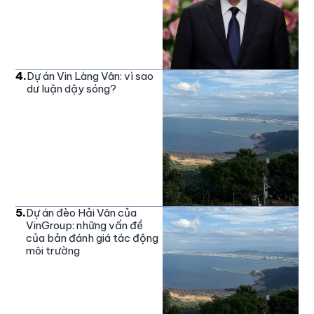
4
.
Dự án Vin Làng Vân: vì sao
dư luận dậy sóng?
5
.
Dự án đèo Hải Vân của
VinGroup: những vấn đề
của bản đánh giá tác động
môi trường