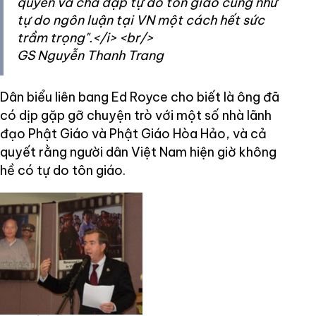
quyền và chà đạp tự do tôn giáo cũng như
tự do ngôn luận tại VN một cách hết sức
trầm trọng".</i> <br/>
GS Nguyễn Thanh Trang
Dân biểu liên bang Ed Royce cho biết là ông đã
có dịp gặp gỡ chuyện trò với một số nhà lãnh
đạo Phật Giáo và Phật Giáo Hòa Hảo, và cả
quyết rằng người dân Việt Nam hiện giờ không
hề có tự do tôn giáo.