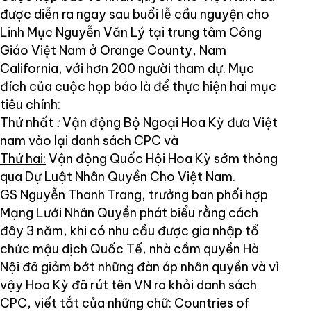
được diễn ra ngay sau buổi lễ cầu nguyện cho
Linh Mục Nguyễn Văn Lý tại trung tâm Công
Giáo Việt Nam ở Orange County, Nam
California, với hơn 200 người tham dự. Mục
đích của cuộc họp báo là để thực hiện hai mục
tiêu chính:
Thứ nhất
:
Vận động Bộ Ngoại Hoa Kỳ đưa Việt
nam vào lại danh sách CPC và
Thứ hai:
Vận động Quốc Hội Hoa Kỳ sớm thông
qua Dự Luật Nhân Quyền Cho Việt Nam.
GS Nguyễn Thanh Trang, trưởng ban phối hợp
Mạng Lưới Nhân Quyền phát biểu rằng cách
đây 3 năm, khi có nhu cầu được gia nhập tổ
chức mậu dịch Quốc Tế, nhà cầm quyền Hà
Nội đã giảm bớt những đàn áp nhân quyền và vì
vậy Hoa Kỳ đã rút tên VN ra khỏi danh sách
CPC, viết tắt của những chữ: Countries of