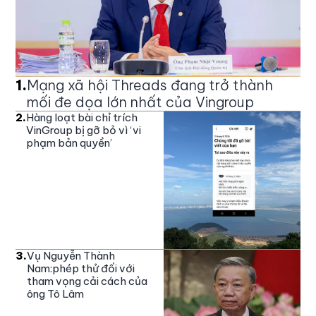
1
.
Mạng xã hội Threads đang trở thành
mối đe dọa lớn nhất của Vingroup
2
.
Hàng loạt bài chỉ trích
VinGroup bị gỡ bỏ vì ‘vi
phạm bản quyền’
3
.
Vụ Nguyễn Thành
Nam:phép thử đối với
tham vọng cải cách của
ông Tô Lâm