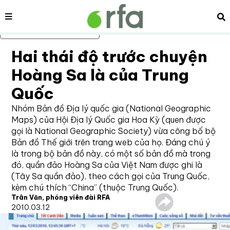
Nội dung
Tì
Bỏ qua nội dung chính
Hai thái độ trước chuyện
Hoàng Sa là của Trung
Quốc
Nhóm Bản đồ Địa lý quốc gia (National Geographic
Maps) của Hội Địa lý Quốc gia Hoa Kỳ (quen được
gọi là National Geographic Society) vừa công bố bộ
Bản đồ Thế giới trên trang web của họ. Đáng chú ý
là trong bộ bản đồ này, có một số bản đồ mà trong
đó, quần đảo Hoàng Sa của Việt Nam được ghi là
(Tây Sa quần đảo), theo cách gọi của Trung Quốc,
kèm chú thích “China” (thuộc Trung Quốc).
Trân Văn, phóng viên đài RFA
2010.03.12