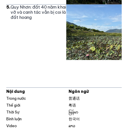
5
.
Quy Nhơn: đất 40 năm khai
vỡ và canh tác vẫn bị coi là
đất hoang
Nội dung
Ngôn ngữ
Trong nước
普通话
Thế giới
粤语
Thời Sự
မြန်မာ
Bình luận
한국어
Video
ລາວ