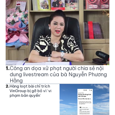
1
.
Công an dọa xử phạt người chia sẻ nội
dung livestream của bà Nguyễn Phương
Hằng
2
.
Hàng loạt bài chỉ trích
VinGroup bị gỡ bỏ vì ‘vi
phạm bản quyền’