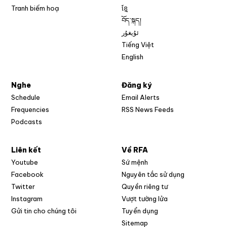
Tranh biếm hoạ
ខ្មែ
བོད་སྐད།
ئۇيغۇر
Tiếng Việt
English
Nghe
Đăng ký
Schedule
Email Alerts
Opens in new w
Frequencies
RSS News Feeds
Podcasts
Liên kết
Về RFA
Opens in new window
Youtube
Sứ mệnh
Opens in new window
Facebook
Nguyên tắc sử dụng
Opens in new window
Twitter
Quyền riêng tư
Opens in new window
Instagram
Vượt tường lửa
Opens in new window
Gửi tin cho chúng tôi
Tuyển dụng
Opens in new window
Sitemap