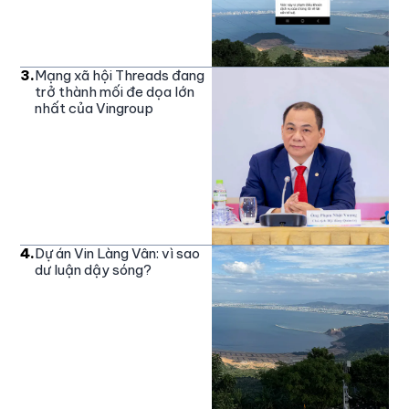
3
.
Mạng xã hội Threads đang
trở thành mối đe dọa lớn
nhất của Vingroup
4
.
Dự án Vin Làng Vân: vì sao
dư luận dậy sóng?