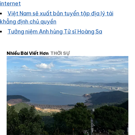
internet
Việt Nam sẽ xuất bản tuyển tập địa lý tái
khẳng định chủ quyền
Tưởng niệm Anh hùng Tử sĩ Hoàng Sa
Nhiều Bài Viết Hơn
THỜI SỰ