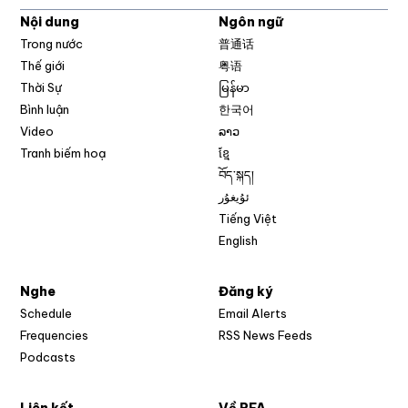
Nội dung
Ngôn ngữ
Trong nước
普通话
Thế giới
粤语
Thời Sự
မြန်မာ
Bình luận
한국어
Video
ລາວ
Tranh biếm hoạ
ខ្មែ
བོད་སྐད།
ئۇيغۇر
Tiếng Việt
English
Nghe
Đăng ký
Schedule
Email Alerts
Opens in new w
Frequencies
RSS News Feeds
Podcasts
Liên kết
Về RFA