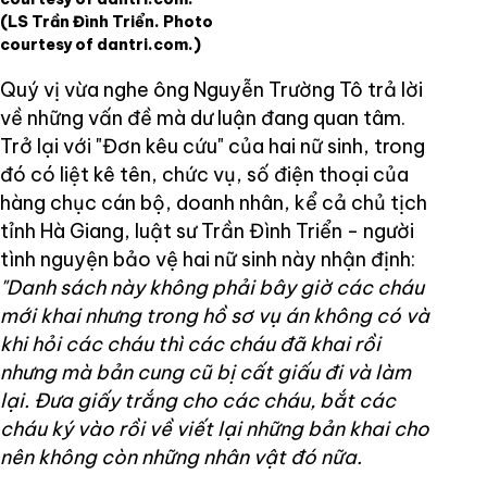
(LS Trần Đình Triển. Photo
courtesy of dantri.com.)
Quý vị vừa nghe ông Nguyễn Trường Tô trả lời
về những vấn đề mà dư luận đang quan tâm.
Trở lại với "Đơn kêu cứu" của hai nữ sinh, trong
đó có liệt kê tên, chức vụ, số điện thoại của
hàng chục cán bộ, doanh nhân, kể cả chủ tịch
tỉnh Hà Giang, luật sư Trần Đình Triển - người
tình nguyện bảo vệ hai nữ sinh này nhận định:
"Danh sách này không phải bây giờ các cháu
mới khai nhưng trong hồ sơ vụ án không có và
khi hỏi các cháu thì các cháu đã khai rồi
nhưng mà bản cung cũ bị cất giấu đi và làm
lại. Đưa giấy trắng cho các cháu, bắt các
cháu ký vào rồi về viết lại những bản khai cho
nên không còn những nhân vật đó nữa.