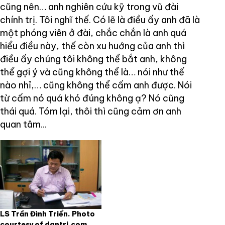
cũng nên… anh nghiên cứu kỹ trong vũ đài
chính trị. Tôi nghĩ thế. Có lẽ là điều ấy anh đã là
một phóng viên ở đài, chắc chắn là anh quá
hiểu điều này, thế còn xu huớng của anh thì
điều ấy chúng tôi không thể bắt anh, không
thể gợi ý và cũng không thể là… nói như thế
nào nhỉ,… cũng không thể cấm anh được. Nói
từ cấm nó quá khó đúng không ạ? Nó cũng
thái quá. Tóm lại, thôi thì cũng cảm ơn anh
quan tâm...
LS Trần Đình Triển. Photo
courtesy of dantri.com.