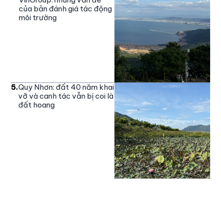
của bản đánh giá tác động
môi trường
5
.
Quy Nhơn: đất 40 năm khai
vỡ và canh tác vẫn bị coi là
đất hoang