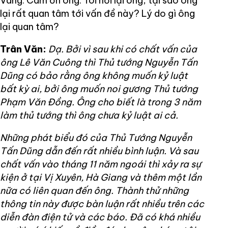
Vâng. Cám ơn ông. Tôi hỏi lại ông, tại sao ông
lại rất quan tâm tới vấn đề này? Lý do gì ông
lại quan tâm?
Trân Văn:
Dạ. Bởi vì sau khi có chất vấn của
ông Lê Văn Cuông thì Thủ tướng Nguyễn Tấn
Dũng có bảo rằng ông không muốn kỷ luật
bất kỳ ai, bởi ông muốn noi gương Thủ tướng
Phạm Văn Đồng. Ông cho biết là trong 3 năm
làm thủ tướng thì ông chưa kỷ luật ai cả.
Những phát biểu đó của Thủ Tướng Nguyễn
Tấn Dũng dẫn đến rất nhiều bình luận. Và sau
chất vấn vào tháng 11 năm ngoái thì xảy ra sự
kiện ở tại Vị Xuyên, Hà Giang và thêm một lần
nữa có liên quan đến ông. Thành thử những
thông tin này được bàn luận rất nhiều trên các
diễn đàn điện tử và các báo. Đã có khá nhiều