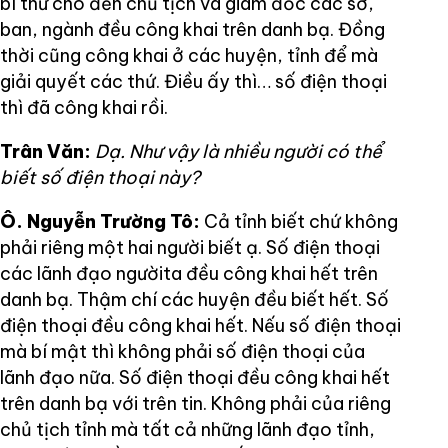
bí thư cho đến chủ tịch và giám đốc các sở,
ban, ngành đều công khai trên danh bạ. Đồng
thời cũng công khai ở các huyện, tỉnh để mà
giải quyết các thứ. Điều ấy thì… số điện thoại
thì đã công khai rồi.
Trân Văn:
Dạ. Như vậy là nhiều người có thể
biết số điện thoại này?
Ô. Nguyễn Trường Tô:
Cả tỉnh biết chứ không
phải riêng một hai người biết ạ. Số điện thoại
các lãnh đạo ngườita đều công khai hết trên
danh bạ. Thậm chí các huyện đều biết hết. Số
điện thoại đều công khai hết. Nếu số điện thoại
mà bí mật thì không phải số điện thoại của
lãnh đạo nữa. Số điện thoại đều công khai hết
trên danh bạ với trên tin. Không phải của riêng
chủ tịch tỉnh mà tất cả những lãnh đạo tỉnh,