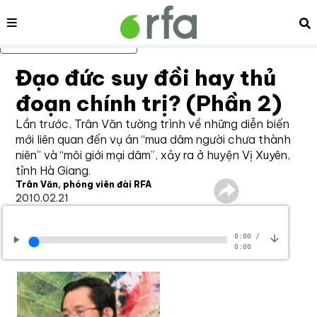
Nội dung
Tì
Bỏ qua nội dung chính
Đạo đức suy đồi hay thủ
đoạn chính trị? (Phần 2)
Lần trước, Trân Văn tường trình về những diễn biến
mới liên quan đến vụ án “mua dâm người chưa thành
niên” và “môi giới mại dâm”, xảy ra ở huyện Vị Xuyên,
tỉnh Hà Giang.
Trân Văn, phóng viên đài RFA
2010.02.21
0:00
/
0:00