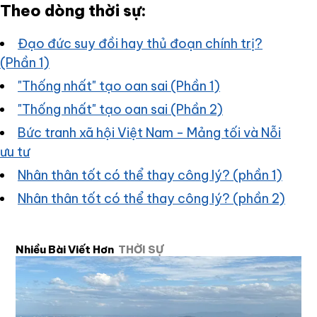
Theo dòng thời sự:
Đạo đức suy đồi hay thủ đoạn chính trị?
(Phần 1)
"Thống nhất" tạo oan sai (Phần 1)
"Thống nhất" tạo oan sai (Phần 2)
Bức tranh xã hội Việt Nam - Mảng tối và Nỗi
ưu tư
Nhân thân tốt có thể thay công lý? (phần 1)
Nhân thân tốt có thể thay công lý? (phần 2)
Nhiều Bài Viết Hơn
THỜI SỰ