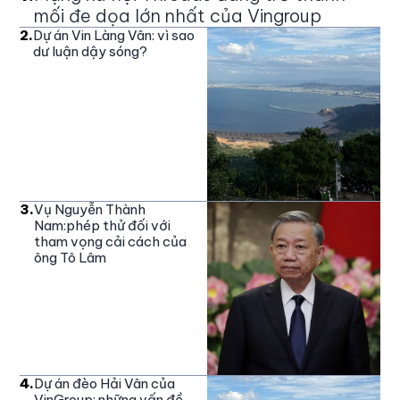
mối đe dọa lớn nhất của Vingroup
2
.
Dự án Vin Làng Vân: vì sao
dư luận dậy sóng?
3
.
Vụ Nguyễn Thành
Nam:phép thử đối với
tham vọng cải cách của
ông Tô Lâm
4
.
Dự án đèo Hải Vân của
VinGroup: những vấn đề